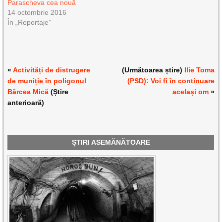
Parascheva cea nouă
14 octombrie 2016
În „Reportaje”
«
Activități de distrugere
(Următoarea știre)
Ilie Toma
de muniție în poligonul
(PSD): Voi fi în continuare
Bârcea Mică
(Știre
același om
»
anterioară)
ȘTIRI ASEMĂNĂTOARE