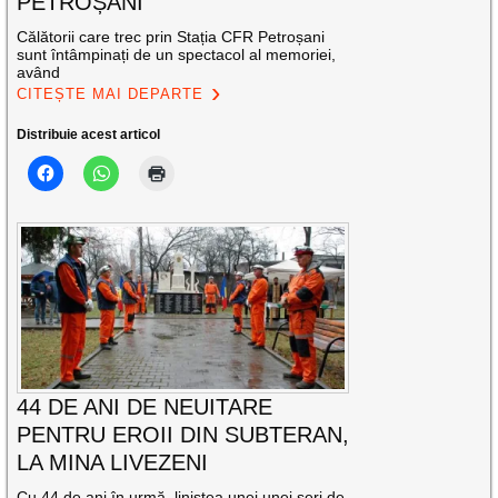
PETROȘANI
Călătorii care trec prin Stația CFR Petroșani
sunt întâmpinați de un spectacol al memoriei,
având
CITEȘTE MAI DEPARTE
Distribuie acest articol
44 DE ANI DE NEUITARE
PENTRU EROII DIN SUBTERAN,
LA MINA LIVEZENI
Cu 44 de ani în urmă, liniștea unei unei seri de