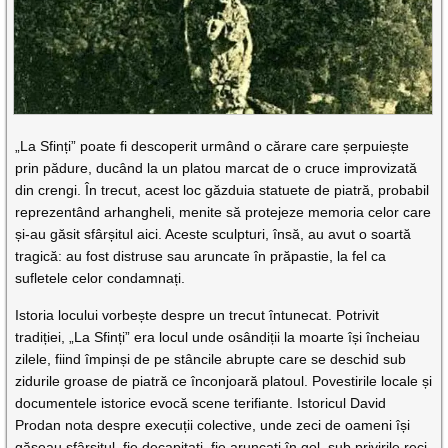
„La Sfinți” poate fi descoperit urmând o cărare care șerpuiește
prin pădure, ducând la un platou marcat de o cruce improvizată
din crengi. În trecut, acest loc găzduia statuete de piatră, probabil
reprezentând arhangheli, menite să protejeze memoria celor care
și-au găsit sfârșitul aici. Aceste sculpturi, însă, au avut o soartă
tragică: au fost distruse sau aruncate în prăpastie, la fel ca
sufletele celor condamnați.
Istoria locului vorbește despre un trecut întunecat. Potrivit
tradiției, „La Sfinți” era locul unde osândiții la moarte își încheiau
zilele, fiind împinși de pe stâncile abrupte care se deschid sub
zidurile groase de piatră ce înconjoară platoul. Povestirile locale și
documentele istorice evocă scene terifiante. Istoricul David
Prodan nota despre execuții colective, unde zeci de oameni își
găseau sfârșitul, fie decapitați, fie aruncați în gol, sub privirile reci