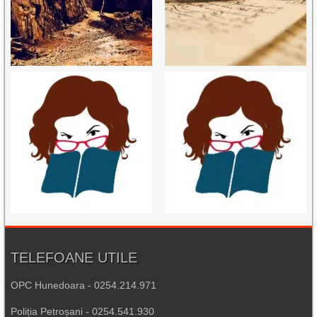
TELEFOANE UTILE
OPC Hunedoara - 0254.214.971
Poliția Petroșani - 0254.541.930