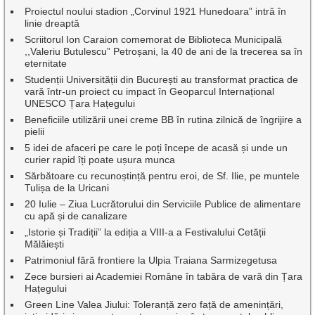
Proiectul noului stadion „Corvinul 1921 Hunedoara” intră în
linie dreaptă
Scriitorul Ion Caraion comemorat de Biblioteca Municipală
,,Valeriu Butulescu” Petroșani, la 40 de ani de la trecerea sa în
eternitate
Studenții Universității din București au transformat practica de
vară într-un proiect cu impact în Geoparcul Internațional
UNESCO Țara Hațegului
Beneficiile utilizării unei creme BB în rutina zilnică de îngrijire a
pielii
5 idei de afaceri pe care le poți începe de acasă și unde un
curier rapid îți poate ușura munca
Sărbătoare cu recunoștință pentru eroi, de Sf. Ilie, pe muntele
Tulișa de la Uricani
20 Iulie – Ziua Lucrătorului din Serviciile Publice de alimentare
cu apă și de canalizare
„Istorie și Tradiții” la ediția a VIII-a a Festivalului Cetății
Mălăiești
Patrimoniul fără frontiere la Ulpia Traiana Sarmizegetusa
Zece bursieri ai Academiei Române în tabăra de vară din Țara
Hațegului
Green Line Valea Jiului: Toleranță zero față de amenințări,