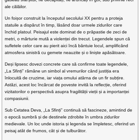
ale călăilor.
Un foișor construit la începutul secolului XX pentru a proteja
statuile a dispărut în timp, lăsând doar urmele zidurilor care
închid platoul. Peisajul este dominat de o prăpastie de zeci de
metri, o mărturie mută a violenței din trecut. Legendele spun că
sufletele celor care au pierit aici încă bântuie locul, amplificând
atmosfera sinistră cu gemete neauzite și o liniște apăsătoare.
Deși lipsesc dovezi concrete care să confirme toate legendele,
„La Sfinți” rămâne un simbol al vremurilor când justiția era
înlocuită de cruzime, iar viața omului atârna de un fir subțire.
Astăzi, acest loc încărcat de poveste invită la reflecție, oferind
vizitatorilor o perspectivă asupra fragilității vieții și a importanței
compasiunii.
Sub Cetatea Deva, „La Sfinți” continuă să fascineze, amintind de
o epocă sumbră și de destinele zdrobite în umbra zidurilor
medievale. Un loc unde istoria și legenda se împletesc, oferind un
peisaj atât de frumos, cât și de tulburător.