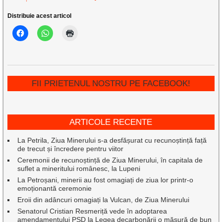
Distribuie acest articol
FII PRIETENUL NOSTRU PE FACEBOOK!
ARTICOLE RECENTE
La Petrila, Ziua Minerului s-a desfășurat cu recunoștință față
de trecut și încredere pentru viitor
Ceremonii de recunoștință de Ziua Minerului, în capitala de
suflet a mineritului românesc, la Lupeni
La Petroșani, minerii au fost omagiați de ziua lor printr-o
emoționantă ceremonie
Eroii din adâncuri omagiați la Vulcan, de Ziua Minerului
Senatorul Cristian Resmeriță vede în adoptarea
amendamentului PSD la Legea decarbonării o măsură de bun