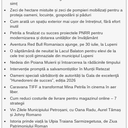
simț
Zeci de hectare mistuite și zeci de pompieri mobilizați pentru a
proteja oameni, locuințe, gospodării și păduri
Cum arată un spațiu exterior mai ușor de întreținut, fără efort
inutil
Petrila a finalizat cu succes proiectele PNRR pentru
modernizarea și dotarea unităților de învățământ
Aventura Red Bull Romaniacs ajunge, pe 30 iulie, la Lupeni
O săptămână de neuitat la Lacul Balaton pentru elevi de la
cele trei școli gimnaziale din municipiul Lupeni
Nedeia din Poiana Muierii și întoarcerea la rădăcinile timpului
Intervenție promptă a salvamontiștilor în Munții Retezat
Oameni speciali sărbătoriți de autorități la Gala de excelenţă
”Hunedoreni de succes”, ediția 2026
Caravana TIFF a transformat Mina Petrila în cinema în aer
liber.
Cum reduci costurile de livrare pentru magazinul online – 7
strategii
Vin Zilele Municipiului Petroșani, cu Oana Radu, Aurel Tămaș
și Johny Romano
Istoria prinde viață la Ulpia Traiana Sarmizegetusa, de Ziua
Patrimoniului Roman