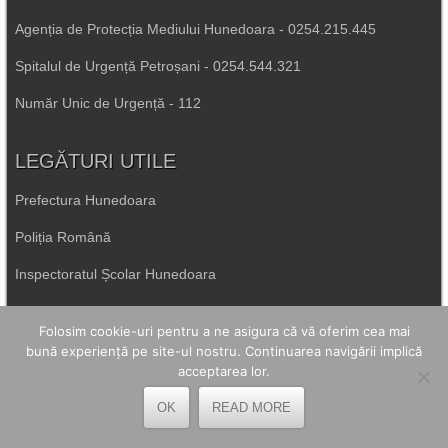
Agenția de Protecția Mediului Hunedoara - 0254.215.445
Spitalul de Urgență Petroșani - 0254.544.321
Număr Unic de Urgență - 112
LEGĂTURI UTILE
Prefectura Hunedoara
Poliția Română
Inspectoratul Școlar Hunedoara
Consiliul Județean Hunedoara
Folosim cookie-uri pentru a ne asigura că vă oferim cea mai
Primăria Petrila
bună experiență pe site-ul nostru. Continuarea navigării implică
acceptarea lor.
Primăria Petroșani
OK
READ MORE
Primăria Aninoasa