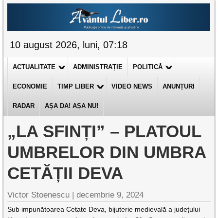
10 august 2026, luni, 07:18
ACTUALITATE
ADMINISTRAȚIE
POLITICĂ
ECONOMIE
TIMP LIBER
VIDEO NEWS
ANUNȚURI
RADAR
AȘA DA! AȘA NU!
„LA SFINȚI” – PLATOUL
UMBRELOR DIN UMBRA
CETĂȚII DEVA
Victor Stoenescu |
decembrie 9, 2024
Sub impunătoarea Cetate Deva, bijuterie medievală a județului