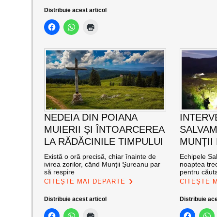
Distribuie acest articol
NEDEIA DIN POIANA
INTERV
MUIERII ȘI ÎNTOARCEREA
SALVAM
LA RĂDĂCINILE TIMPULUI
MUNȚII
Există o oră precisă, chiar înainte de
Echipele Sal
ivirea zorilor, când Munții Șureanu par
noaptea trec
să respire
pentru căut
CITEȘTE MAI DEPARTE
CITEȘTE 
Distribuie acest articol
Distribuie ace