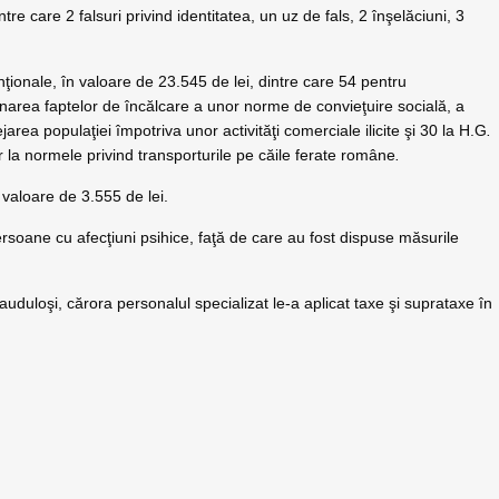
dintre care 2 falsuri privind identitatea, un uz de fals, 2 înşelăciuni, 3
nţionale, în valoare de 23.545 de lei, dintre care 54 pentru
narea faptelor de încălcare a unor norme de convieţuire socială, a
ejarea populaţiei împotriva unor activităţi comerciale ilicite şi 30 la H.G
.
r la normele privind transporturile pe căile ferate române
.
n valoare de 3.555 de lei.
 persoane cu afecţiuni psihice, faţă de care au fost dispuse măsurile
frauduloşi, cărora personalul specializat le-a aplicat taxe şi suprataxe în