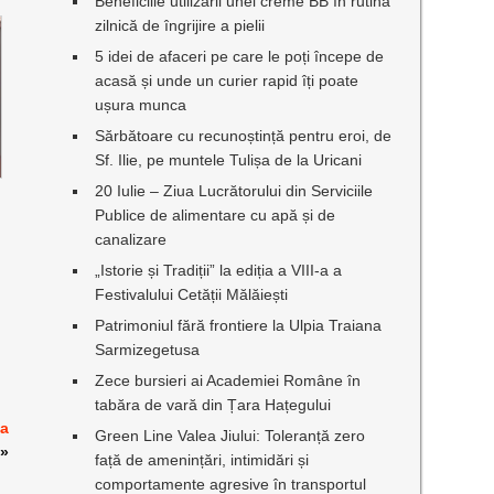
Beneficiile utilizării unei creme BB în rutina
zilnică de îngrijire a pielii
5 idei de afaceri pe care le poți începe de
acasă și unde un curier rapid îți poate
ușura munca
Sărbătoare cu recunoștință pentru eroi, de
Sf. Ilie, pe muntele Tulișa de la Uricani
20 Iulie – Ziua Lucrătorului din Serviciile
Publice de alimentare cu apă și de
canalizare
„Istorie și Tradiții” la ediția a VIII-a a
Festivalului Cetății Mălăiești
Patrimoniul fără frontiere la Ulpia Traiana
Sarmizegetusa
Zece bursieri ai Academiei Române în
tabăra de vară din Țara Hațegului
ia
Green Line Valea Jiului: Toleranță zero
»
față de amenințări, intimidări și
comportamente agresive în transportul