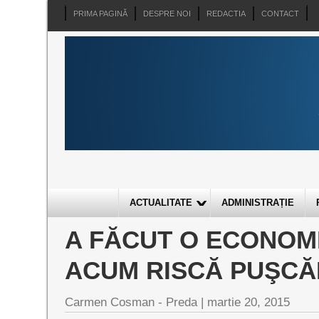
PRIMA PAGINĂ
DESPRE NOI
REDACTIA
CONTACT
ACTUALITATE
ADMINISTRAȚIE
A FĂCUT O ECONOMIE
ACUM RISCĂ PUŞCĂ
Carmen Cosman - Preda |
martie 20, 2015