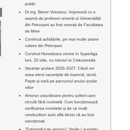
public
Dr.ing. Benor Voicescu, împreună cu o
seamă de profesori emeriți ai Universității
din Petroșani au fost onorați de Facultatea
de Mine
Continuă asfaltările, pe mai multe artere
rutiere din Petroșani
Corvinul Hunedoara revine în Superliga
luni, 20 iulie, cu meciul vs Csikszereda
Vacanțe școlare 2026-2027: Când vor
avea elevii vacanțele de toamnă, iarnă,
Paște și vară pe parcursul anului școlar
viitor
Amenzi usturătoare pentru șoferii care
circulă fără rovinietă: Cum funcționează
verificarea rovinietei și de ce mulți
conducători auto află târziu că au fost
sancționați
”Fotograful de serviciu” Vasile Laurențiu