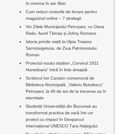
în cinema în aer liber.
Cum reduci costurile de livrare pentru
magazinul online – 7 strategii
Vin Zilele Municipiului Petroșani, cu Oana
Radu, Aurel Tămaș și Johny Romano
Istoria prinde viață la Ulpia Traiana
Sarmizegetusa, de Ziua Patrimoniului
Roman
Proiectul noului stadion „Corvinul 1921
Hunedoara” intră în linie dreaptă
Scriitorul Ion Caraion comemorat de
Biblioteca Municipală ,,Valeriu Butulescu”
Petroșani, la 40 de ani de la trecerea sa în
eternitate
Studenții Universității din București au
transformat practica de vară într-un
proiect cu impact în Geoparcul
Internațional UNESCO Țara Hațegului