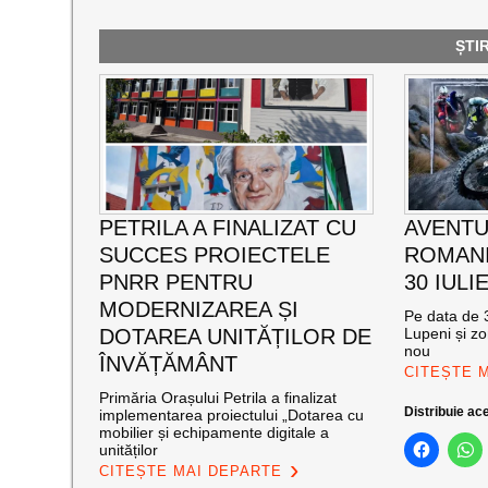
ȘTI
PETRILA A FINALIZAT CU
AVENTU
SUCCES PROIECTELE
ROMANI
PNRR PENTRU
30 IULI
MODERNIZAREA ȘI
Pe data de 3
DOTAREA UNITĂȚILOR DE
Lupeni și zo
nou
ÎNVĂȚĂMÂNT
CITEȘTE 
Primăria Orașului Petrila a finalizat
Distribuie ace
implementarea proiectului „Dotarea cu
mobilier și echipamente digitale a
unităților
CITEȘTE MAI DEPARTE