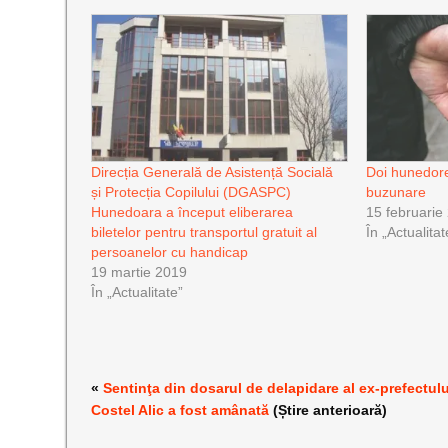
Direcția Generală de Asistență Socială
Doi hunedoren
și Protecția Copilului (DGASPC)
buzunare
Hunedoara a început eliberarea
15 februarie
biletelor pentru transportul gratuit al
În „Actualitat
persoanelor cu handicap
19 martie 2019
În „Actualitate”
«
Sentinţa din dosarul de delapidare al ex-prefectulu
Costel Alic a fost amânată
(Știre anterioară)