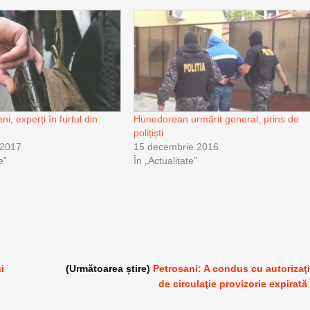
i, experți în furtul din
Hunedorean urmărit general, prins de
polițiști
 2017
15 decembrie 2016
e”
În „Actualitate”
i
(Următoarea știre)
Petrosani: A condus cu autorizaţ
de circulaţie provizorie expirată