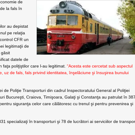
 economie de
de la fals în
ilor au depistat
nul pe relaţia
 control CFR un
i legitimaţii de
 găsit
sificat datele de
n faţa poliţiştilor care l-au legitimat.
“Acesta este cercetat sub aspectul
ale, uz de fals, fals privind identitatea, înşelăciune şi însuşirea bunului
 de Poliţie Transporturi din cadrul Inspectoratului General al Poliţiei
turi Bucureşti, Craiova, Timişoara, Galaţi şi Constanţa au patrulat în 38
e, pentru siguranţa celor care călătoresc cu trenul şi pentru prevenirea şi
31 specializaţi în transporturi şi 78 de lucrători ai serviciilor de transpor