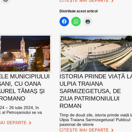
CITEȘTE MAI DEPARTE
Distribuie acest articol
ELE MUNICIPIULUI
ISTORIA PRINDE VIAȚĂ L
ANI, CU OANA
ULPIA TRAIANA
AUREL TĂMAȘ ȘI
SARMIZEGETUSA, DE
 ROMANO
ZIUA PATRIMONIULUI
ROMAN
24 – 26 iulie 2024, în
c al Petroșaniului se va
Timp de două zile, istoria prinde viață l
Ulpia Traiana Sarmizegetusa! Publicul
MAI DEPARTE
pasionat de istorie
CITEȘTE MAI DEPARTE