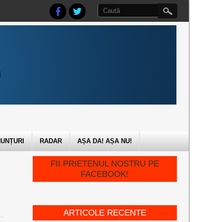
UNȚURI
RADAR
AȘA DA! AȘA NU!
FII PRIETENUL NOSTRU PE
FACEBOOK!
ARTICOLE RECENTE