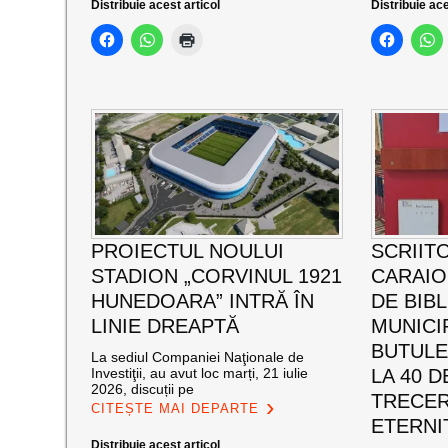
Distribuie acest articol
Distribuie ace
PROIECTUL NOULUI
SCRIIT
STADION „CORVINUL 1921
CARAI
HUNEDOARA” INTRĂ ÎN
DE BIB
LINIE DREAPTĂ
MUNICI
BUTULE
La sediul Companiei Naţionale de
Investiţii, au avut loc marți, 21 iulie
LA 40 D
2026, discuții pe
TRECER
CITEȘTE MAI DEPARTE
ETERNI
Distribuie acest articol