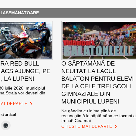
RI ASEMĂNĂTOARE
RA RED BULL
O SĂPTĂMÂNĂ DE
ACS AJUNGE, PE
NEUITAT LA LACUL
E, LA LUPENI
BALATON PENTRU ELEVI
DE LA CELE TREI ȘCOLI
0 iulie 2026, municipiul
na Straja vor deveni din
GIMNAZIALE DIN
MUNICIPIUL LUPENI
MAI DEPARTE
Ne gândim cu inima plină de
st articol
recunoștință la săptămâna ce tocmai a
trecut! Cea mai
CITEȘTE MAI DEPARTE