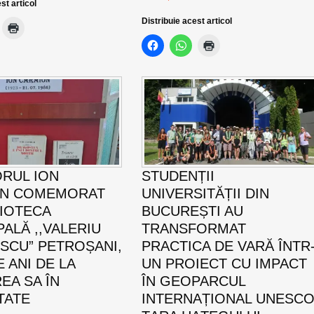
st articol
Distribuie acest articol
ORUL ION
STUDENȚII
ON COMEMORAT
UNIVERSITĂȚII DIN
LIOTECA
BUCUREȘTI AU
PALĂ ,,VALERIU
TRANSFORMAT
SCU” PETROȘANI,
PRACTICA DE VARĂ ÎNTR
E ANI DE LA
UN PROIECT CU IMPACT
EA SA ÎN
ÎN GEOPARCUL
TATE
INTERNAȚIONAL UNESC