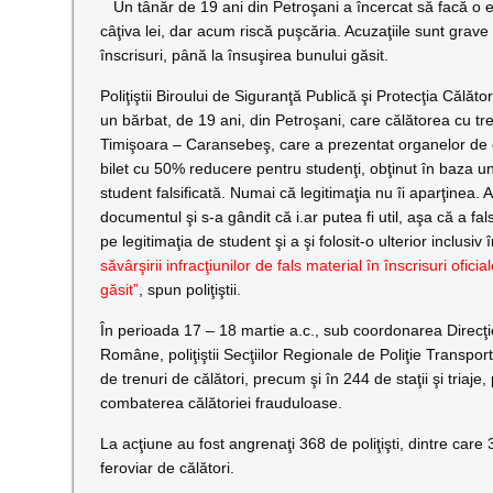
Un tânăr de 19 ani din Petroşani a încercat să facă o
câţiva lei, dar acum riscă puşcăria. Acuzaţiile sunt grave 
înscrisuri, până la însuşirea bunului găsit.
Poliţiştii Biroului de Siguranţă Publică şi Protecţia Călător
un bărbat, de 19 ani, din Petroşani, care călătorea cu tre
Timişoara – Caransebeş, care a prezentat organelor de
bilet cu 50% reducere pentru studenţi, obţinut în baza une
student falsificată. Numai că legitimaţia nu îi aparţinea. A
documentul şi s-a gândit că i.ar putea fi util, aşa că a fal
pe legitimaţia de student şi a şi folosit-o ulterior inclusiv î
săvârşirii infracţiunilor de fals material în înscrisuri ofici
găsit”
, spun poliţiştii.
În perioada 17 – 18 martie a.c., sub coordonarea Direcţiei
Române, poliţiştii Secţiilor Regionale de Poliţie Transpor
de trenuri de călători, precum şi în 244 de staţii şi triaj
combaterea călătoriei frauduloase.
La acţiune au fost angrenaţi 368 de poliţişti, dintre care 3
feroviar de călători.