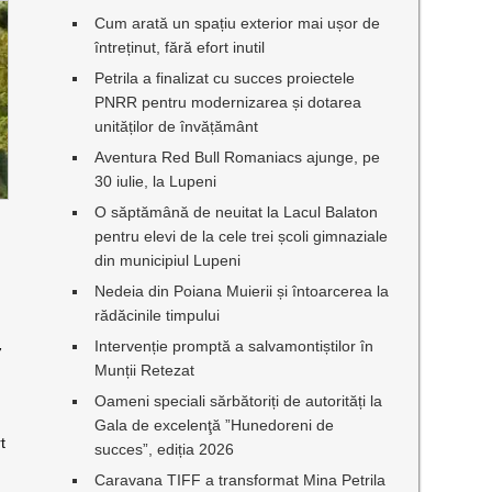
Cum arată un spațiu exterior mai ușor de
întreținut, fără efort inutil
Petrila a finalizat cu succes proiectele
PNRR pentru modernizarea și dotarea
unităților de învățământ
Aventura Red Bull Romaniacs ajunge, pe
30 iulie, la Lupeni
O săptămână de neuitat la Lacul Balaton
pentru elevi de la cele trei școli gimnaziale
din municipiul Lupeni
Nedeia din Poiana Muierii și întoarcerea la
rădăcinile timpului
Intervenție promptă a salvamontiștilor în
7
Munții Retezat
Oameni speciali sărbătoriți de autorități la
Gala de excelenţă ”Hunedoreni de
t
succes”, ediția 2026
Caravana TIFF a transformat Mina Petrila