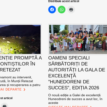
Distribuie acest articol
ENȚIE PROMPTĂ A
OAMENI SPECIALI
ONTIȘTILOR ÎN
SĂRBĂTORIȚI DE
 RETEZAT
AUTORITĂȚI LA GALA DE
EXCELENŢĂ
vamont au intervenit,
ută, în Munții Retezat
”HUNEDORENI DE
area și recuperarea a patru
SUCCES”, EDIȚIA 2026
MAI DEPARTE
O nouă ediție a Galei de excelență
st articol
Huneodreni de succes a avut loc, în
aceste