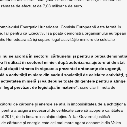
ri rămase de efectuat de 7,03 milioane de euro.
 Complexului Energetic Hunedoara: Comisia Europeană este fermă în
active. Iar pentru ca Executivul să poată demonstra organismului european
c Hunedoara să îşi separe legal activităţile miniere de celelalte
ţii nu se acordă în sectorul cărbunelui şi pentru a putea demonstr
 fi utilizat în sectorul minier, după autorizarea ajutorului de stat
ă şi după intrarea în vigoare a prezentei ordonanţe de urgenţă,
 a activităţii miniere din cadrul societăţii de celelalte activităţi, 
activitatea minieră şi va depune toate diligenţele pentru a atinge
ul legal prevăzut de legislaţia în materie”
, scrie clar în nota de
ătorul de cărbune şi energie se află în imposibilitatea de a achiziţiona
ă, pentru a asigura necesarul de certificate care să acopere cantitatea
l 2014, de la fiecare instalaţie deţinută. Iar Guvernul justifică
rul de cărbune şi energie este cel mai mare agent economic din Valea