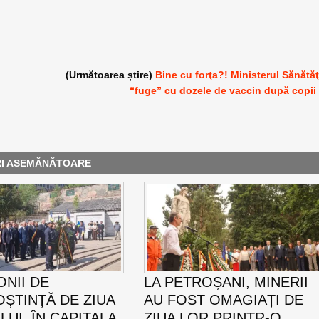
(Următoarea știre)
Bine cu forţa?! Ministerul Sănătăţ
“fuge” cu dozele de vaccin după copii
RI ASEMĂNĂTOARE
NII DE
LA PETROȘANI, MINERII
ȘTINȚĂ DE ZIUA
AU FOST OMAGIAȚI DE
UI, ÎN CAPITALA
ZIUA LOR PRINTR-O