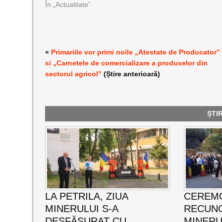
În „Actualitate”
«
Primariile vor primi noile „Atestate de Producator”
si „Carnetele de comercializare a produselor din
sectorul agricol”
(Știre anterioară)
ȘTI
LA PETRILA, ZIUA
CEREMO
MINERULUI S-A
RECUNO
DESFĂȘURAT CU
MINERUL