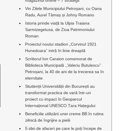
magazinul online – 7 strategii
Vin Zilele Municipiului Petroșani, cu Oana
Radu, Aurel Tămaș și Johny Romano
Istoria prinde viață la Ulpia Traiana
Sarmizegetusa, de Ziua Patrimoniului
Roman
Proiectul noului stadion „Corvinul 1921
Hunedoara” intră în linie dreaptă
Scriitorul Ion Caraion comemorat de
Biblioteca Municipală ,,Valeriu Butulescu”
Petroșani, la 40 de ani de la trecerea sa în
eternitate
Studenții Universității din București au
transformat practica de vară într-un
proiect cu impact în Geoparcul
Internațional UNESCO Țara Hațegului
Beneficiile utilizării unei creme BB în rutina
zilnică de îngrijire a pielii
5 idei de afaceri pe care le poți începe de