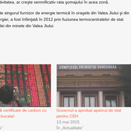
tivitatea, ar creşte semnificativ rata şomajului în acea zonă.
 singurul furnizor de energie termică în oraşele din Valea Jiului şi din
iei, a fost înfiinţată în 2012 prin fuziunea termocentralelor de stat
ei din minele din Valea Jiului.
certificate de carbon cu
Guvernul a aprobat ajutorul de stat
 bucata!
pentru CEH
13 mai 2015
e”
În „Actualitate”