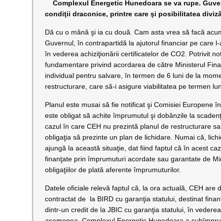
Complexul Energetic Hunedoara se va rupe. Guvernul
condiţii draconice, printre care şi posibilitatea diviz
Dă cu o mână şi ia cu două. Cam asta vrea să facă acu
Guvernul, în contrapartidă la ajutorul financiar pe care l
în vederea achiziţionării certificatelor de CO2. Potrivit no
fundamentare privind acordarea de către Ministerul Finan
individual pentru salvare, în termen de 6 luni de la mome
restructurare, care să-i asigure viabilitatea pe termen lu
Planul este musai să fie notificat şi Comisiei Europene î
este obligat să achite împrumutul şi dobânzile la scadenţă
cazul în care CEH nu prezintă planul de restructurare sau 
obligaţia să prezinte un plan de lichidare. Numai că, lic
ajungă la această situaţie, dat fiind faptul că în acest caz
finanţate prin împrumuturi acordate sau garantate de Mi
obligaţiilor de plată aferente împrumuturilor.
Datele oficiale relevă faptul că, la ora actuală, CEH are 
contractat de la BIRD cu garanţia statului, destinat finanţ
dintr-un credit de la JBIC cu garanţia statului, în vederea 
asemenea, Complexul Energetic Hunedoara a subîmprumut