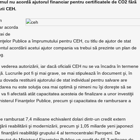
 nu acordă ajutorul financiar pentru certificatele de CO2 fără
ării CEH.
m
-ar acorda
tei de
ţelor Publice a împrumutului pentru CEH, cu titlu de ajutor de stat
ntul acordării acetui ajutor compania va trebui să prezinte un plan de
ng.
n vederea autorizării, iar dacă oficialii CEH nu se va încadra în termene
. Lucrurile pot fi şi mai grave, se mai stipulează în document şi, în
dovada restituirii ajutorului de stat individual pentru salvare are
hidarea nu este soluţia cea mai optimă şi nimeni nu îşi doreşte să se
 va fi afectată atât capacitatea acesteia de finalizare a unor investiţii
nisterul Finanţelor Publice, precum şi capacitatea de rambursare a
de rambursat 7,4 milioane echivalent dolari dintr-un credit extern
ării reabilitării şi modernizării, precum şi 1,05 miliarde yeni japonezi
finanţării reabilităţii grupului 4 al termocentralei Paroşeni. De
at de Ministerul Finanţelor Publice un credit de 65,3 milioane de