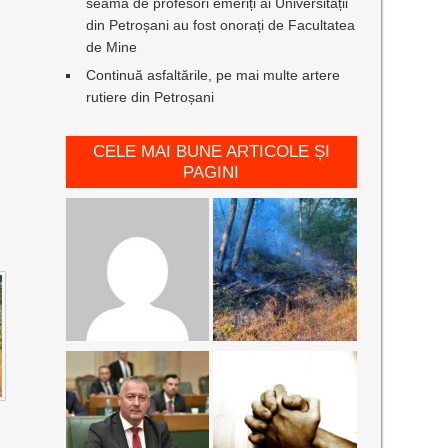
seamă de profesori emeriți ai Universității
din Petroșani au fost onorați de Facultatea
de Mine
Continuă asfaltările, pe mai multe artere
rutiere din Petroșani
CELE MAI BUNE ARTICOLE ȘI
PAGINI