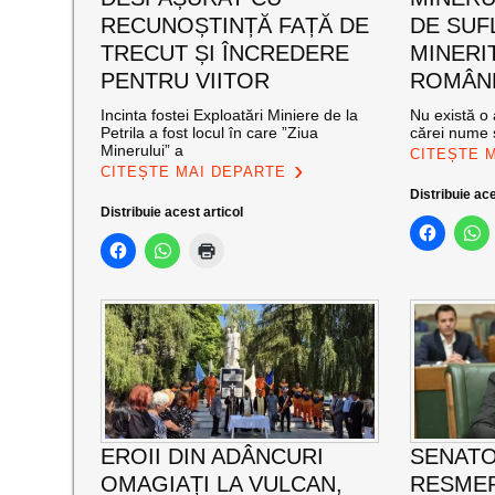
RECUNOȘTINȚĂ FAȚĂ DE
DE SUF
TRECUT ȘI ÎNCREDERE
MINERI
PENTRU VIITOR
ROMÂNE
Incinta fostei Exploatări Miniere de la
Nu există o 
Petrila a fost locul în care ”Ziua
cărei nume s
Minerului” a
CITEȘTE 
CITEȘTE MAI DEPARTE
Distribuie ace
Distribuie acest articol
EROII DIN ADÂNCURI
SENATO
OMAGIAȚI LA VULCAN,
RESMER