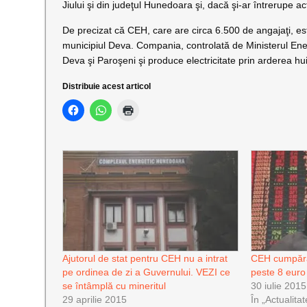
Jiului şi din judeţul Hunedoara şi, dacă şi-ar întrerupe ac
De precizat că CEH, care are circa 6.500 de angajaţi, este
municipiul Deva. Compania, controlată de Ministerul Energ
Deva şi Paroşeni şi produce electricitate prin arderea huil
Distribuie acest articol
Ajutorul de stat pentru CEH nu a intrat
CEH cumpără 
pe ordinea de zi a Guvernului. VEZI ce
peste 8 euro
se întâmplă cu mineritul
30 iulie 2015
29 aprilie 2015
În „Actualitat