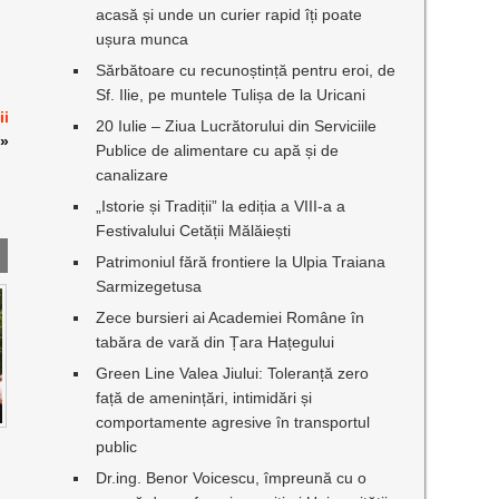
acasă și unde un curier rapid îți poate
ușura munca
Sărbătoare cu recunoștință pentru eroi, de
Sf. Ilie, pe muntele Tulișa de la Uricani
ii
20 Iulie – Ziua Lucrătorului din Serviciile
»
Publice de alimentare cu apă și de
canalizare
„Istorie și Tradiții” la ediția a VIII-a a
Festivalului Cetății Mălăiești
Patrimoniul fără frontiere la Ulpia Traiana
Sarmizegetusa
Zece bursieri ai Academiei Române în
tabăra de vară din Țara Hațegului
Green Line Valea Jiului: Toleranță zero
față de amenințări, intimidări și
comportamente agresive în transportul
public
Dr.ing. Benor Voicescu, împreună cu o