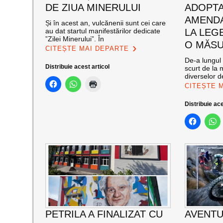
DE ZIUA MINERULUI
ADOPT
AMENDA
Și în acest an, vulcănenii sunt cei care
au dat startul manifestărilor dedicate
LA LEG
”Zilei Minerului”. În
O MĂSU
CITEȘTE MAI DEPARTE
De-a lungul 
Distribuie acest articol
scurt de la 
diverselor de
CITEȘTE 
Distribuie ace
PETRILA A FINALIZAT CU
AVENTU