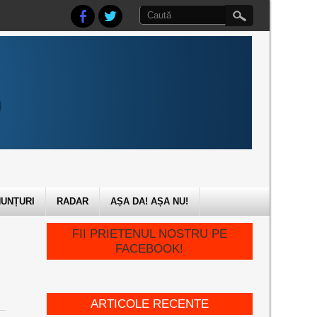
UNȚURI
RADAR
AȘA DA! AȘA NU!
FII PRIETENUL NOSTRU PE
FACEBOOK!
ARTICOLE RECENTE