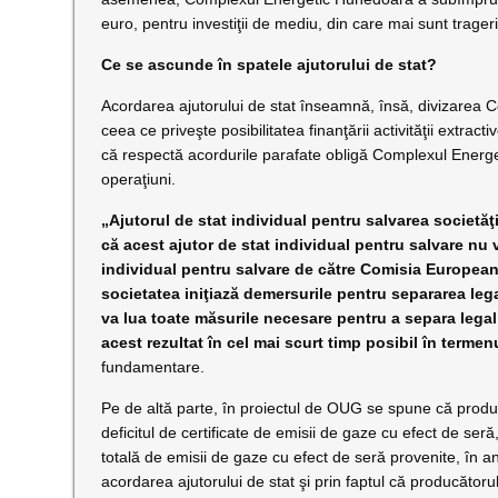
euro, pentru investiţii de mediu, din care mai sunt trage
Ce se ascunde în spatele ajutorului de stat?
Acordarea ajutorului de stat înseamnă, însă, divizarea
ceea ce priveşte posibilitatea finanţării activităţii extr
că respectă acordurile parafate obligă Complexul Energeti
operaţiuni.
„Ajutorul de stat individual pentru salvarea societă
că acest ajutor de stat individual pentru salvare nu va
individual pentru salvare de către Comisia European
societatea iniţiază demersurile pentru separarea legală
va lua toate măsurile necesare pentru a separa legal 
acest rezultat în cel mai scurt timp posibil în termen
fundamentare.
Pe de altă parte, în proiectul de OUG se spune că produc
deficitul de certificate de emisii de gaze cu efect de ser
totală de emisii de gaze cu efect de seră provenite, în anu
acordarea ajutorului de stat şi prin faptul că producăto