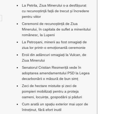
La Petrila, Ziua Minerului s-a desfășurat
cu recunoștință față de trecut și încredere
pentru viitor
Ceremonii de recunoștință de Ziua
Minerului, în capitala de suflet a mineritului
românesc, la Lupeni
La Petroșani, minerii au fost omagiați de
ziua lor printr-o emoționantă ceremonie
Eroii din adâncuri omagiați la Vulcan, de
Ziua Minerului
Senatorul Cristian Resmeriță vede în
adoptarea amendamentului PSD la Legea
decarbonării o măsură de bun simț
Zeci de hectare mistuite și zeci de
pompieri mobilizați pentru a proteja
oameni, locuințe, gospodării și păduri
Cum arată un spațiu exterior mai ușor de
întreținut, fără efort inutil