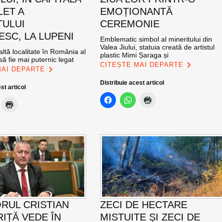
LET A
EMOȚIONANTĂ
TULUI
CEREMONIE
SC, LA LUPENI
Emblematic simbol al mineritului din
Valea Jiului, statuia creată de artistul
altă localitate în România al
plastic Mimi Șaraga și
ă fie mai puternic legat
CITEȘTE MAI DEPARTE
MAI DEPARTE
Distribuie acest articol
st articol
RUL CRISTIAN
ZECI DE HECTARE
IȚĂ VEDE ÎN
MISTUITE ȘI ZECI DE