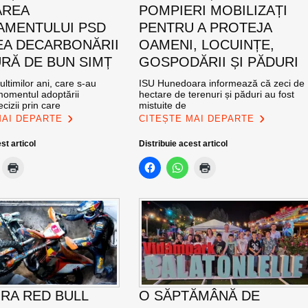
AREA
POMPIERI MOBILIZAȚI
MENTULUI PSD
PENTRU A PROTEJA
EA DECARBONĂRII
OAMENI, LOCUINȚE,
RĂ DE BUN SIMȚ
GOSPODĂRII ȘI PĂDURI
ultimilor ani, care s-au
ISU Hunedoara informează că zeci de
momentul adoptării
hectare de terenuri și păduri au fost
cizii prin care
mistuite de
MAI DEPARTE
CITEȘTE MAI DEPARTE
st articol
Distribuie acest articol
RA RED BULL
O SĂPTĂMÂNĂ DE