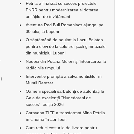
Petrila a finalizat cu succes proiectele
PNRR pentru modernizarea și dotarea
unităților de învățământ
Aventura Red Bull Romaniacs ajunge, pe
30 iulie, la Lupeni
O săptămână de neuitat la Lacul Balaton
pentru elevi de la cele trei școli gimnaziale
din municipiul Lupeni
a
Nedeia din Poiana Muierii și întoarcerea la
rădăcinile timpului
Intervenție promptă a salvamontiștilor în
şi
Munții Retezat
Oameni speciali sărbătoriți de autorități la
Gala de excelenţă ”Hunedoreni de
succes”, ediția 2026
Caravana TIFF a transformat Mina Petrila
în cinema în aer liber.
Cum reduci costurile de livrare pentru