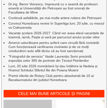
Dr.ing. Benor Voicescu, împreună cu o seamă de profesori
emeriți ai Universității din Petroșani au fost onorați de
Facultatea de Mine
Continuă asfaltările, pe mai multe artere rutiere din Petroșani
Corvinul Hunedoara revine în Superliga luni, 20 iulie, cu meciul
vs Csikszereda
Vacanțe școlare 2026-2027: Când vor avea elevii vacanțele de
toamnă, iarnă, Paște și vară pe parcursul anului școlar viitor
Amenzi usturătoare pentru șoferii care circulă fără rovinietă:
Cum funcționează verificarea rovinietei și de ce mulți
conducători auto află târziu că au fost sancționați
”Fotograful de serviciu” Vasile Laurențiu Sorin prezintă
expoziția celor 365 de portrete din Ținutul Petrilenilor
Luni, 20 iulie 2026 momârlanii își dau întâlnire la Nedeia și
Hramul Schitului Sfântul Ilie din Poiana Muierii
Premii oferite de Rotary Club pentru absolvenții de 10 ai
Bacalaureatului din județul Hunedoara
CELE MAI BUNE ARTICOLE ȘI PAGINI