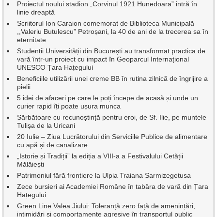
Proiectul noului stadion „Corvinul 1921 Hunedoara” intră în
linie dreaptă
Scriitorul Ion Caraion comemorat de Biblioteca Municipală
,,Valeriu Butulescu” Petroșani, la 40 de ani de la trecerea sa în
eternitate
Studenții Universității din București au transformat practica de
vară într-un proiect cu impact în Geoparcul Internațional
UNESCO Țara Hațegului
Beneficiile utilizării unei creme BB în rutina zilnică de îngrijire a
pielii
5 idei de afaceri pe care le poți începe de acasă și unde un
curier rapid îți poate ușura munca
Sărbătoare cu recunoștință pentru eroi, de Sf. Ilie, pe muntele
Tulișa de la Uricani
20 Iulie – Ziua Lucrătorului din Serviciile Publice de alimentare
cu apă și de canalizare
„Istorie și Tradiții” la ediția a VIII-a a Festivalului Cetății
Mălăiești
Patrimoniul fără frontiere la Ulpia Traiana Sarmizegetusa
Zece bursieri ai Academiei Române în tabăra de vară din Țara
Hațegului
Green Line Valea Jiului: Toleranță zero față de amenințări,
intimidări și comportamente agresive în transportul public