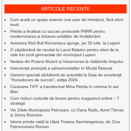
ARTICOLE RECENTE
Cum arată un spațiu exterior mai ușor de întreținut, fără efort
inutil
Petrila a finalizat cu succes proiectele PNRR pentru
modernizarea și dotarea unităților de învățământ
Aventura Red Bull Romaniacs ajunge, pe 30 iulie, la Lupeni
O săptămână de neuitat la Lacul Balaton pentru elevi de la
cele trei școli gimnaziale din municipiul Lupeni
Nedeia din Poiana Muierii și întoarcerea la rădăcinile timpului
Intervenție promptă a salvamontiștilor în Munții Retezat
Oameni speciali sărbătoriți de autorități la Gala de excelenţă
”Hunedoreni de succes”, ediția 2026
Caravana TIFF a transformat Mina Petrila în cinema în aer
liber.
Cum reduci costurile de livrare pentru magazinul online – 7
strategii
Vin Zilele Municipiului Petroșani, cu Oana Radu, Aurel Tămaș
și Johny Romano
Istoria prinde viață la Ulpia Traiana Sarmizegetusa, de Ziua
Patrimoniului Roman