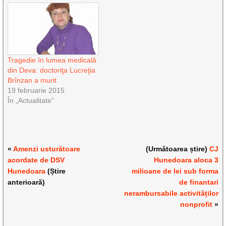
Tragedie în lumea medicală
din Deva: doctoriţa Lucreţia
Brînzan a murit
19 februarie 2015
În „Actualitate”
«
Amenzi usturătoare
(Următoarea știre)
CJ
acordate de DSV
Hunedoara aloca 3
Hunedoara
(Știre
milioane de lei sub forma
anterioară)
de finantari
nerambursabile activităților
nonprofit
»