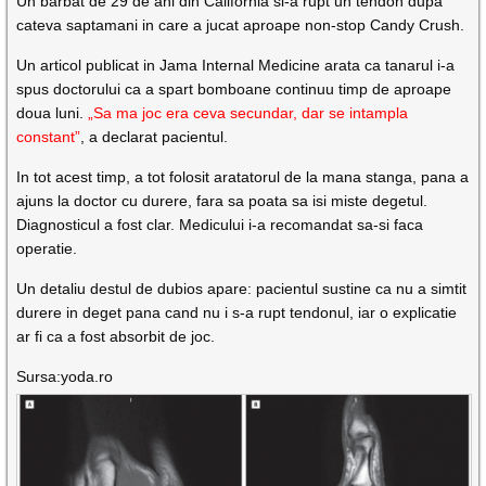
Un barbat de 29 de ani din California si-a rupt un tendon dupa
cateva saptamani in care a jucat aproape non-stop Candy Crush.
Un articol publicat in Jama Internal Medicine arata ca tanarul i-a
spus doctorului ca a spart bomboane continuu timp de aproape
doua luni.
„Sa ma joc era ceva secundar, dar se intampla
constant”
, a declarat pacientul.
In tot acest timp, a tot folosit aratatorul de la mana stanga, pana a
ajuns la doctor cu durere, fara sa poata sa isi miste degetul.
Diagnosticul a fost clar. Medicului i-a recomandat sa-si faca
operatie.
Un detaliu destul de dubios apare: pacientul sustine ca nu a simtit
durere in deget pana cand nu i s-a rupt tendonul, iar o explicatie
ar fi ca a fost absorbit de joc.
Sursa:yoda.ro