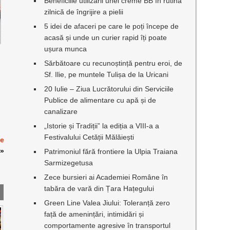
Beneficiile utilizării unei creme BB în rutina
zilnică de îngrijire a pielii
5 idei de afaceri pe care le poți începe de
acasă și unde un curier rapid îți poate
ușura munca
Sărbătoare cu recunoștință pentru eroi, de
Sf. Ilie, pe muntele Tulișa de la Uricani
20 Iulie – Ziua Lucrătorului din Serviciile
Publice de alimentare cu apă și de
canalizare
„Istorie și Tradiții” la ediția a VIII-a a
Festivalului Cetății Mălăiești
te
»
Patrimoniul fără frontiere la Ulpia Traiana
Sarmizegetusa
Zece bursieri ai Academiei Române în
tabăra de vară din Țara Hațegului
Green Line Valea Jiului: Toleranță zero
față de amenințări, intimidări și
comportamente agresive în transportul