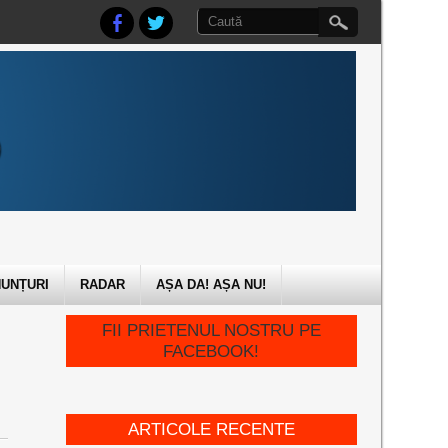
UNȚURI
RADAR
AȘA DA! AȘA NU!
FII PRIETENUL NOSTRU PE
FACEBOOK!
ARTICOLE RECENTE