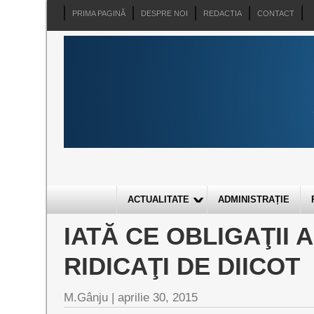
PRIMA PAGINĂ
DESPRE NOI
REDACTIA
CONTACT
ACTUALITATE
ADMINISTRAȚIE
IATĂ CE OBLIGAŢII 
RIDICAŢI DE DIICOT
M.Gânju |
aprilie 30, 2015