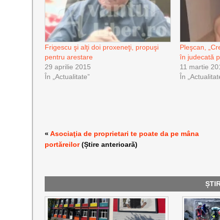
Frigescu şi alţi doi proxeneţi, propuşi
Pleşcan, „Cre
pentru arestare
în judecată 
29 aprilie 2015
11 martie 20
În „Actualitate”
În „Actualitat
«
Asociaţia de proprietari te poate da pe mâna
portăreilor
(Știre anterioară)
ȘTI