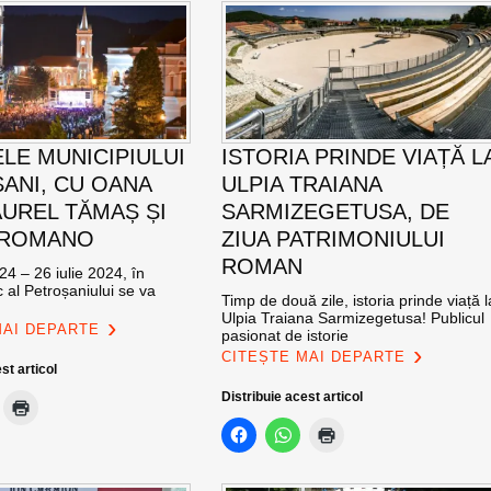
ELE MUNICIPIULUI
ISTORIA PRINDE VIAȚĂ L
ANI, CU OANA
ULPIA TRAIANA
AUREL TĂMAȘ ȘI
SARMIZEGETUSA, DE
 ROMANO
ZIUA PATRIMONIULUI
ROMAN
24 – 26 iulie 2024, în
c al Petroșaniului se va
Timp de două zile, istoria prinde viață l
Ulpia Traiana Sarmizegetusa! Publicul
MAI DEPARTE
pasionat de istorie
CITEȘTE MAI DEPARTE
st articol
Distribuie acest articol