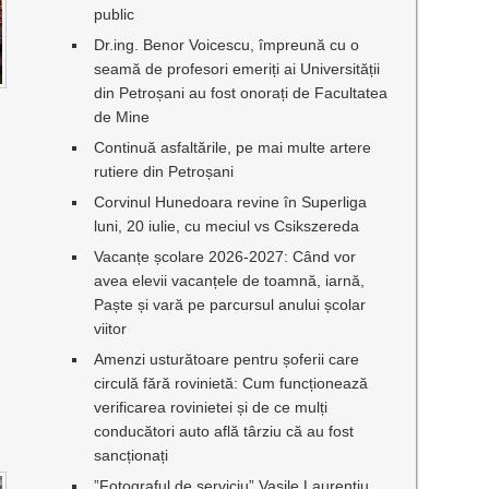
public
Dr.ing. Benor Voicescu, împreună cu o
seamă de profesori emeriți ai Universității
din Petroșani au fost onorați de Facultatea
de Mine
Continuă asfaltările, pe mai multe artere
rutiere din Petroșani
Corvinul Hunedoara revine în Superliga
luni, 20 iulie, cu meciul vs Csikszereda
Vacanțe școlare 2026-2027: Când vor
avea elevii vacanțele de toamnă, iarnă,
Paște și vară pe parcursul anului școlar
viitor
Amenzi usturătoare pentru șoferii care
circulă fără rovinietă: Cum funcționează
verificarea rovinietei și de ce mulți
conducători auto află târziu că au fost
sancționați
”Fotograful de serviciu” Vasile Laurențiu