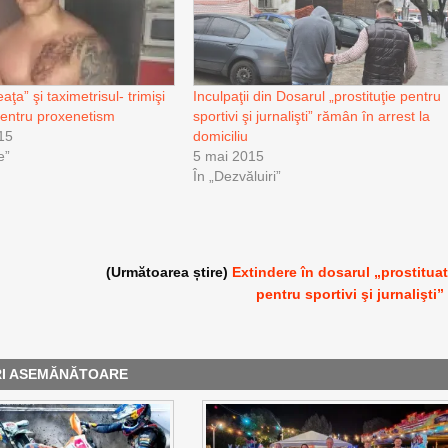
aţa” şi taximetrisul- trimişi
Inculpaţii din Dosarul „prostituţie pentru
pentru proxenetism
sportivi şi jurnalişti” rămân în arrest la
15
domiciliu
e”
5 mai 2015
În „Dezvăluiri”
(Următoarea știre)
Extindere în dosarul „prostitua
pentru sportivi şi jurnalişti”
RI ASEMĂNĂTOARE