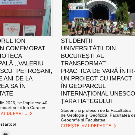
ORUL ION
STUDENȚII
ON COMEMORAT
UNIVERSITĂȚII DIN
LIOTECA
BUCUREȘTI AU
PALĂ ,,VALERIU
TRANSFORMAT
SCU” PETROȘANI,
PRACTICA DE VARĂ ÎNTR
E ANI DE LA
UN PROIECT CU IMPACT
EA SA ÎN
ÎN GEOPARCUL
TATE
INTERNAȚIONAL UNESC
ȚARA HAȚEGULUI
ulie 2026, se împlinesc 40
 moartea lui Ion Caraion
Studenți și profesori de la Facultatea
MAI DEPARTE
de Geologie și Geofizică, Facultatea d
Geografie și Facultatea
st articol
CITEȘTE MAI DEPARTE