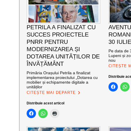
PETRILA A FINALIZAT CU
AVENTU
SUCCES PROIECTELE
ROMANI
PNRR PENTRU
30 IULI
MODERNIZAREA ȘI
Pe data de 3
DOTAREA UNITĂȚILOR DE
Lupeni și zo
nou
ÎNVĂȚĂMÂNT
CITEȘTE 
Primăria Orașului Petrila a finalizat
Distribuie ace
implementarea proiectului „Dotarea cu
mobilier și echipamente digitale a
unităților
CITEȘTE MAI DEPARTE
Distribuie acest articol