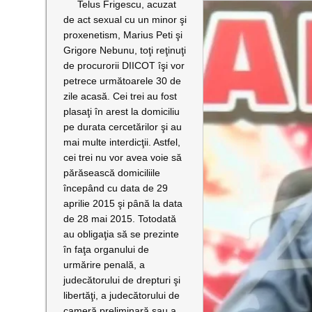
Telus Frigescu, acuzat
de act sexual cu un minor şi
proxenetism, Marius Peti şi
Grigore Nebunu, toţi reţinuţi
de procurorii DIICOT îşi vor
petrece următoarele 30 de
zile acasă. Cei trei au fost
plasaţi în arest la domiciliu
pe durata cercetărilor şi au
mai multe interdicţii. Astfel,
cei trei nu vor avea voie să
părăsească domiciliile
începând cu data de 29
aprilie 2015 şi până la data
de 28 mai 2015. Totodată
au obligaţia să se prezinte
în faţa organului de
urmărire penală, a
judecătorului de drepturi şi
libertăţi, a judecătorului de
cameră preliminară sau a