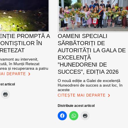
ENȚIE PROMPTĂ A
OAMENI SPECIALI
ONTIȘTILOR ÎN
SĂRBĂTORIȚI DE
 RETEZAT
AUTORITĂȚI LA GALA DE
EXCELENŢĂ
vamont au intervenit,
ută, în Munții Retezat
”HUNEDORENI DE
area și recuperarea a patru
SUCCES”, EDIȚIA 2026
MAI DEPARTE
O nouă ediție a Galei de excelență
st articol
Huneodreni de succes a avut loc, în
aceste
CITEȘTE MAI DEPARTE
Distribuie acest articol