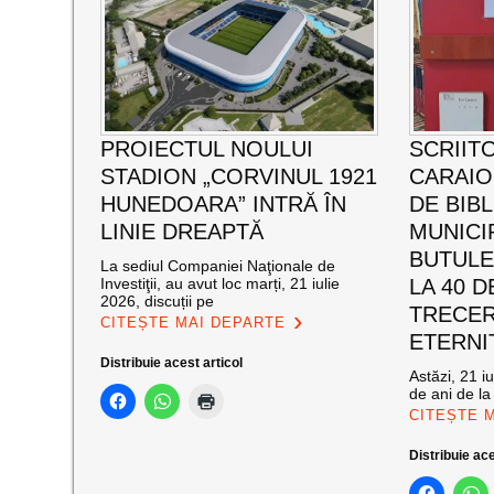
PROIECTUL NOULUI
SCRIIT
STADION „CORVINUL 1921
CARAI
HUNEDOARA” INTRĂ ÎN
DE BIB
LINIE DREAPTĂ
MUNICI
BUTULE
La sediul Companiei Naţionale de
Investiţii, au avut loc marți, 21 iulie
LA 40 D
2026, discuții pe
TRECER
CITEȘTE MAI DEPARTE
ETERNI
Distribuie acest articol
Astăzi, 21 i
de ani de la
CITEȘTE 
Distribuie ace