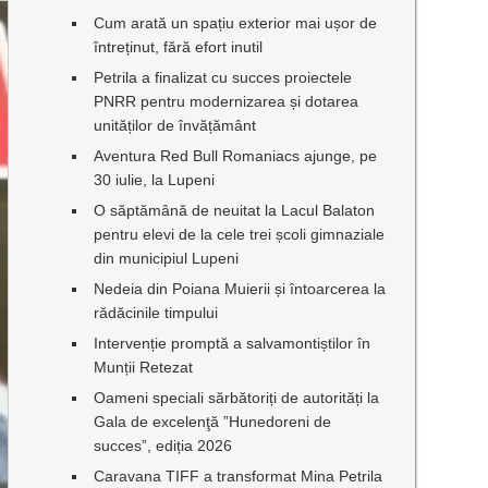
Cum arată un spațiu exterior mai ușor de
întreținut, fără efort inutil
Petrila a finalizat cu succes proiectele
PNRR pentru modernizarea și dotarea
unităților de învățământ
Aventura Red Bull Romaniacs ajunge, pe
30 iulie, la Lupeni
O săptămână de neuitat la Lacul Balaton
pentru elevi de la cele trei școli gimnaziale
din municipiul Lupeni
Nedeia din Poiana Muierii și întoarcerea la
rădăcinile timpului
Intervenție promptă a salvamontiștilor în
Munții Retezat
Oameni speciali sărbătoriți de autorități la
Gala de excelenţă ”Hunedoreni de
succes”, ediția 2026
Caravana TIFF a transformat Mina Petrila