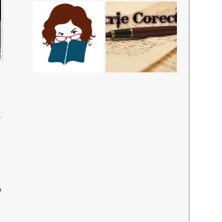
-
O
e