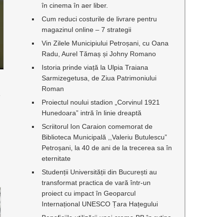
în cinema în aer liber.
Cum reduci costurile de livrare pentru
magazinul online – 7 strategii
Vin Zilele Municipiului Petroșani, cu Oana
Radu, Aurel Tămaș și Johny Romano
Istoria prinde viață la Ulpia Traiana
Sarmizegetusa, de Ziua Patrimoniului
Roman
e
Proiectul noului stadion „Corvinul 1921
Hunedoara” intră în linie dreaptă
Scriitorul Ion Caraion comemorat de
Biblioteca Municipală ,,Valeriu Butulescu”
Petroșani, la 40 de ani de la trecerea sa în
eternitate
Studenții Universității din București au
transformat practica de vară într-un
proiect cu impact în Geoparcul
Internațional UNESCO Țara Hațegului