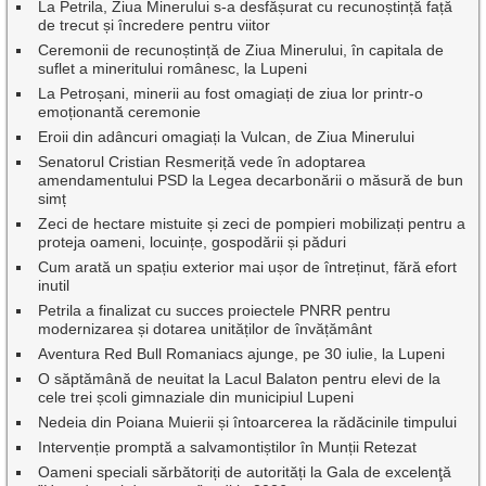
La Petrila, Ziua Minerului s-a desfășurat cu recunoștință față
de trecut și încredere pentru viitor
Ceremonii de recunoștință de Ziua Minerului, în capitala de
suflet a mineritului românesc, la Lupeni
La Petroșani, minerii au fost omagiați de ziua lor printr-o
emoționantă ceremonie
Eroii din adâncuri omagiați la Vulcan, de Ziua Minerului
Senatorul Cristian Resmeriță vede în adoptarea
amendamentului PSD la Legea decarbonării o măsură de bun
simț
Zeci de hectare mistuite și zeci de pompieri mobilizați pentru a
proteja oameni, locuințe, gospodării și păduri
Cum arată un spațiu exterior mai ușor de întreținut, fără efort
inutil
Petrila a finalizat cu succes proiectele PNRR pentru
modernizarea și dotarea unităților de învățământ
Aventura Red Bull Romaniacs ajunge, pe 30 iulie, la Lupeni
O săptămână de neuitat la Lacul Balaton pentru elevi de la
cele trei școli gimnaziale din municipiul Lupeni
Nedeia din Poiana Muierii și întoarcerea la rădăcinile timpului
Intervenție promptă a salvamontiștilor în Munții Retezat
Oameni speciali sărbătoriți de autorități la Gala de excelenţă