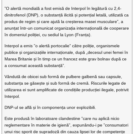
”O alertă mondială a fost emisă de Interpol în legătură cu 2,4-
dinitrofenol (DNP), o substanță ilicită și potențial letală, utilizată ca
produs de regim și care ajută la creșterea masei musculare”, a
anunțat într-un comunicat organizația internațională de cooperare
în domeniul poliției, cu sediul la Lyon (Franța).
Interpol a emis ”o alertă portocalie” către poliție, organismele
publice și organizațiile internaționale, după „decesul unei femei în
Marea Britanie și în timp ce un francez este grav bolnav după ce
a consumat această substanță”.
Vândută de obicei sub formă de pulbere galbenă sau capsule,
substanța se găsește și sub formă de cremă. Riscurile legate de
utilizarea ei sunt amplificate de condițiile producției ilegale, potrivit
Interpol.
DNP-ul se află și în componența unor explozibili.
Este produsă în laboratoare clandestine ”care nu aplică nicio
reglementare în materie de igienă”, expunându-i pe ”consumatori
unui risc sporit de supradoză din cauza lipsei lor de competențe