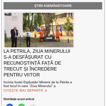
ȘTIRI ASEMĂNĂTOARE
LA PETRILA, ZIUA MINERULUI
S-A DESFĂȘURAT CU
RECUNOȘTINȚĂ FAȚĂ DE
TRECUT ȘI ÎNCREDERE
PENTRU VIITOR
Incinta fostei Exploatări Miniere de la Petrila a
fost locul în care ”Ziua Minerului” a
CITEȘTE MAI DEPARTE
Distribuie acest articol