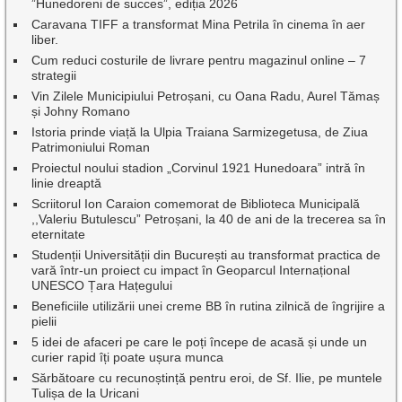
”Hunedoreni de succes”, ediția 2026
Caravana TIFF a transformat Mina Petrila în cinema în aer
liber.
Cum reduci costurile de livrare pentru magazinul online – 7
strategii
Vin Zilele Municipiului Petroșani, cu Oana Radu, Aurel Tămaș
și Johny Romano
Istoria prinde viață la Ulpia Traiana Sarmizegetusa, de Ziua
Patrimoniului Roman
Proiectul noului stadion „Corvinul 1921 Hunedoara” intră în
linie dreaptă
Scriitorul Ion Caraion comemorat de Biblioteca Municipală
,,Valeriu Butulescu” Petroșani, la 40 de ani de la trecerea sa în
eternitate
Studenții Universității din București au transformat practica de
vară într-un proiect cu impact în Geoparcul Internațional
UNESCO Țara Hațegului
Beneficiile utilizării unei creme BB în rutina zilnică de îngrijire a
pielii
5 idei de afaceri pe care le poți începe de acasă și unde un
curier rapid îți poate ușura munca
Sărbătoare cu recunoștință pentru eroi, de Sf. Ilie, pe muntele
Tulișa de la Uricani