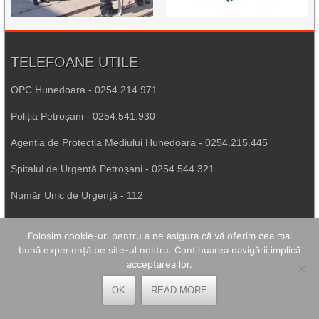
TELEFOANE UTILE
OPC Hunedoara - 0254.214.971
Poliția Petroșani - 0254.541.930
Agenția de Protecția Mediului Hunedoara - 0254.215.445
Spitalul de Urgență Petroșani - 0254.544.321
Număr Unic de Urgență - 112
LEGĂTURI UTILE
Folosim cookie-uri pentru a ne asigura că vă oferim cea mai
bună experiență pe site-ul nostru. Continuarea navigării implică
Prefectura Hunedoara
acceptarea lor.
Poliția Română
OK
READ MORE
Inspectoratul Școlar Hunedoara