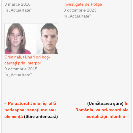
3 martie 2016
investigate de Poliție
În „Actualitate”
3 octombrie 2023
În „Actualitate”
Criminali, tâlhari ori hoţi-
căutaţi prin Interpol
9 octombrie 2015
În „Actualitate”
«
Poluatorul Jiului îşi află
(Următoarea știre)
În
pedeapsa: sancţiune sau
România, valori-record ale
clemenţă
(Știre anterioară)
mortalităţii infantile
»