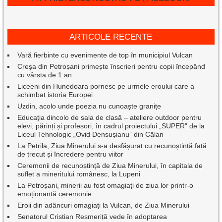
ARTICOLE RECENTE
Vară fierbinte cu evenimente de top în municipiul Vulcan
Creșa din Petroșani primește înscrieri pentru copii începând
cu vârsta de 1 an
Liceeni din Hunedoara pornesc pe urmele eroului care a
schimbat istoria Europei
Uzdin, acolo unde poezia nu cunoaște granițe
Educația dincolo de sala de clasă – ateliere outdoor pentru
elevi, părinți și profesori, în cadrul proiectului „SUPER” de la
Liceul Tehnologic „Ovid Densușianu” din Călan
La Petrila, Ziua Minerului s-a desfășurat cu recunoștință față
de trecut și încredere pentru viitor
Ceremonii de recunoștință de Ziua Minerului, în capitala de
suflet a mineritului românesc, la Lupeni
La Petroșani, minerii au fost omagiați de ziua lor printr-o
emoționantă ceremonie
Eroii din adâncuri omagiați la Vulcan, de Ziua Minerului
Senatorul Cristian Resmeriță vede în adoptarea