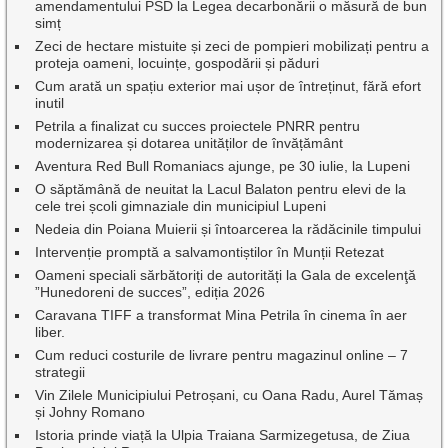
amendamentului PSD la Legea decarbonării o măsură de bun
simț
Zeci de hectare mistuite și zeci de pompieri mobilizați pentru a
proteja oameni, locuințe, gospodării și păduri
Cum arată un spațiu exterior mai ușor de întreținut, fără efort
inutil
Petrila a finalizat cu succes proiectele PNRR pentru
modernizarea și dotarea unităților de învățământ
Aventura Red Bull Romaniacs ajunge, pe 30 iulie, la Lupeni
O săptămână de neuitat la Lacul Balaton pentru elevi de la
cele trei școli gimnaziale din municipiul Lupeni
Nedeia din Poiana Muierii și întoarcerea la rădăcinile timpului
Intervenție promptă a salvamontiștilor în Munții Retezat
Oameni speciali sărbătoriți de autorități la Gala de excelenţă
”Hunedoreni de succes”, ediția 2026
Caravana TIFF a transformat Mina Petrila în cinema în aer
liber.
Cum reduci costurile de livrare pentru magazinul online – 7
strategii
Vin Zilele Municipiului Petroșani, cu Oana Radu, Aurel Tămaș
și Johny Romano
Istoria prinde viață la Ulpia Traiana Sarmizegetusa, de Ziua