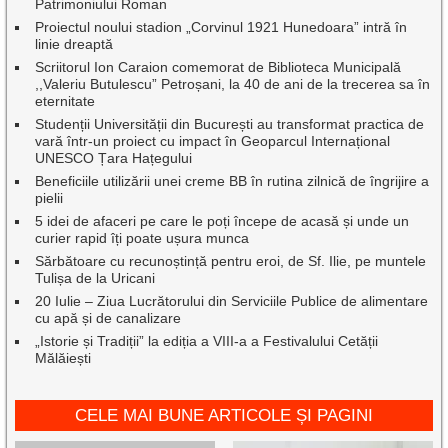
Patrimoniului Roman
Proiectul noului stadion „Corvinul 1921 Hunedoara” intră în
linie dreaptă
Scriitorul Ion Caraion comemorat de Biblioteca Municipală
,,Valeriu Butulescu” Petroșani, la 40 de ani de la trecerea sa în
eternitate
Studenții Universității din București au transformat practica de
vară într-un proiect cu impact în Geoparcul Internațional
UNESCO Țara Hațegului
Beneficiile utilizării unei creme BB în rutina zilnică de îngrijire a
pielii
5 idei de afaceri pe care le poți începe de acasă și unde un
curier rapid îți poate ușura munca
Sărbătoare cu recunoștință pentru eroi, de Sf. Ilie, pe muntele
Tulișa de la Uricani
20 Iulie – Ziua Lucrătorului din Serviciile Publice de alimentare
cu apă și de canalizare
„Istorie și Tradiții” la ediția a VIII-a a Festivalului Cetății
Mălăiești
CELE MAI BUNE ARTICOLE ȘI PAGINI