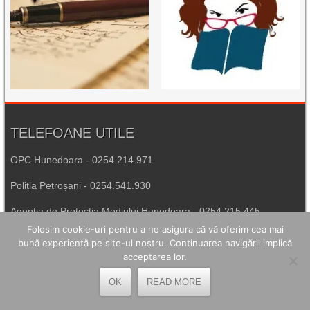
TELEFOANE UTILE
OPC Hunedoara - 0254.214.971
Poliția Petroșani - 0254.541.930
Agenția de Protecția Mediului Hunedoara - 0254.215.445
Folosim cookie-uri pentru a ne asigura că vă oferim cea mai
Spitalul de Urgență Petroșani - 0254.544.321
bună experiență pe site-ul nostru. Continuarea navigării implică
acceptarea lor.
Număr Unic de Urgență - 112
OK
READ MORE
LEGĂTURI UTILE