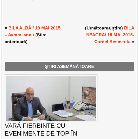
«
BILA ALBĂ / 19 MAI 2015
(Următoarea știre)
BILA
– Avram Iancu
(Știre
NEAGRA/ 19 MAI 2015-
anterioară)
Cornel Resmerita
»
ȘTIRI ASEMĂNĂTOARE
VARĂ FIERBINTE CU
EVENIMENTE DE TOP ÎN