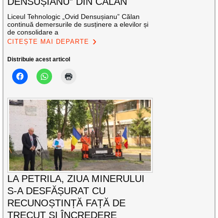
DENSUȘIANU” DIN CĂLAN
Liceul Tehnologic „Ovid Densușianu” Călan
continuă demersurile de susținere a elevilor și
de consolidare a
CITEȘTE MAI DEPARTE
Distribuie acest articol
LA PETRILA, ZIUA MINERULUI
S-A DESFĂȘURAT CU
RECUNOȘTINȚĂ FAȚĂ DE
TRECUT ȘI ÎNCREDERE