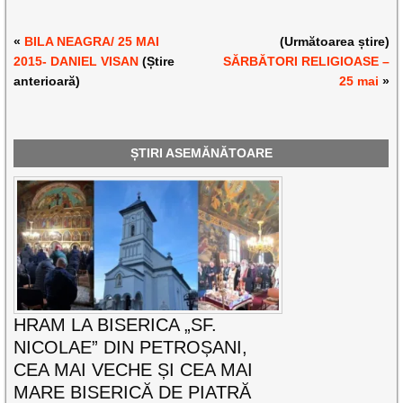
«
BILA NEAGRA/ 25 MAI
(Următoarea știre)
2015- DANIEL VISAN
(Știre
SĂRBĂTORI RELIGIOASE –
anterioară)
25 mai
»
ȘTIRI ASEMĂNĂTOARE
HRAM LA BISERICA „SF.
NICOLAE” DIN PETROȘANI,
CEA MAI VECHE ȘI CEA MAI
MARE BISERICĂ DE PIATRĂ