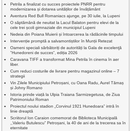
Petrila a finalizat cu succes proiectele PNRR pentru
modernizarea și dotarea unităților de învățământ
Aventura Red Bull Romaniacs ajunge, pe 30 iulie, la Lupeni
O săptămână de neuitat la Lacul Balaton pentru elevi de la
cele trei școli gimnaziale din municipiul Lupeni
Nedeia din Poiana Muierii și întoarcerea la rădăcinile timpului
Intervenție promptă a salvamontiștilor în Munții Retezat
Oameni speciali sărbătoriți de autorități la Gala de excelenţă
”Hunedoreni de succes”, ediția 2026
Caravana TIFF a transformat Mina Petrila în cinema în aer
liber.
Cum reduci costurile de livrare pentru magazinul online – 7
strategii
Vin Zilele Municipiului Petroșani, cu Oana Radu, Aurel Tămaș
și Johny Romano
Istoria prinde viață la Ulpia Traiana Sarmizegetusa, de Ziua
Patrimoniului Roman
Proiectul noului stadion „Corvinul 1921 Hunedoara” intră în
linie dreaptă
Scriitorul Ion Caraion comemorat de Biblioteca Municipală
,,Valeriu Butulescu” Petroșani, la 40 de ani de la trecerea sa în
eternitate