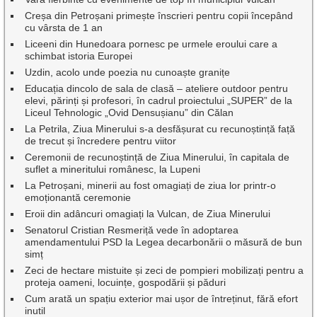
Creșa din Petroșani primește înscrieri pentru copii începând
cu vârsta de 1 an
Liceeni din Hunedoara pornesc pe urmele eroului care a
schimbat istoria Europei
Uzdin, acolo unde poezia nu cunoaște granițe
Educația dincolo de sala de clasă – ateliere outdoor pentru
elevi, părinți și profesori, în cadrul proiectului „SUPER” de la
Liceul Tehnologic „Ovid Densușianu” din Călan
La Petrila, Ziua Minerului s-a desfășurat cu recunoștință față
de trecut și încredere pentru viitor
Ceremonii de recunoștință de Ziua Minerului, în capitala de
suflet a mineritului românesc, la Lupeni
La Petroșani, minerii au fost omagiați de ziua lor printr-o
emoționantă ceremonie
Eroii din adâncuri omagiați la Vulcan, de Ziua Minerului
Senatorul Cristian Resmeriță vede în adoptarea
amendamentului PSD la Legea decarbonării o măsură de bun
simț
Zeci de hectare mistuite și zeci de pompieri mobilizați pentru a
proteja oameni, locuințe, gospodării și păduri
Cum arată un spațiu exterior mai ușor de întreținut, fără efort
inutil