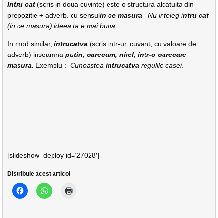
Intru cat
(scris in doua cuvinte) este o structura alcatuita din
prepozitie + adverb, cu sensul
in ce masura
:
Nu inteleg
intru cat
(in ce masura) ideea ta e mai buna.
In mod similar,
intrucatva
(scris intr-un cuvant, cu valoare de
adverb) inseamna
putin, oarecum, nitel, intr-o oarecare
masura.
Exemplu :
Cunoastea
intrucatva
regulile casei
.
[slideshow_deploy id=’27028′]
Distribuie acest articol