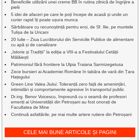
Beneficiile utilizării unei creme BB în rutina zilnică de îngrijire a
pielii
5 idei de afaceri pe care le poți începe de acasă și unde un
curier rapid îți poate ușura munca
Sărbătoare cu recunoștință pentru eroi, de Sf. Ilie, pe muntele
Tulișa de la Uricani
20 Iulie – Ziua Lucrătorului din Serviciile Publice de alimentare
cu apă și de canalizare
„Istorie și Tradiții” la ediția a VIII-a a Festivalului Cetății
Mălăiești
Patrimoniul fără frontiere la Ulpia Traiana Sarmizegetusa
Zece bursieri ai Academiei Române în tabăra de vară din Țara
Hațegului
Green Line Valea Jiului: Toleranță zero față de amenințări,
intimidări și comportamente agresive în transportul public
Dr.ing. Benor Voicescu, împreună cu o seamă de profesori
emeriți ai Universității din Petroșani au fost onorați de
Facultatea de Mine
Continuă asfaltările, pe mai multe artere rutiere din Petroșani
CELE MAI BUNE ARTICOLE ȘI PAGINI