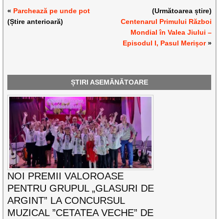
«
Parchează pe unde pot
(Următoarea știre)
(Știre anterioară)
Centenarul Primului Război
Mondial în Valea Jiului –
Episodul I, Pasul Merișor
»
ȘTIRI ASEMĂNĂTOARE
NOI PREMII VALOROASE
PENTRU GRUPUL „GLASURI DE
ARGINT” LA CONCURSUL
MUZICAL ”CETATEA VECHE” DE