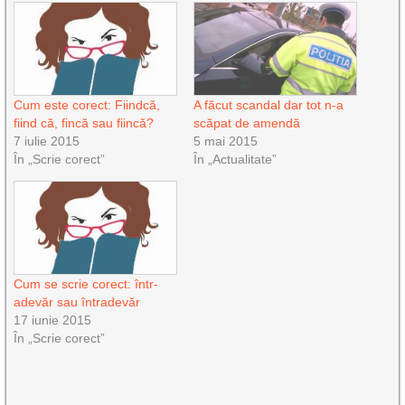
Cum este corect: Fiindcă,
A făcut scandal dar tot n-a
fiind că, fincă sau fiincă?
scăpat de amendă
7 iulie 2015
5 mai 2015
În „Scrie corect”
În „Actualitate”
Cum se scrie corect: într-
adevăr sau întradevăr
17 iunie 2015
În „Scrie corect”