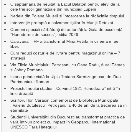
O săptămână de neuitat la Lacul Balaton pentru elevi de la
cele trei școli gimnaziale din municipiul Lupeni
Nedeia din Poiana Muierii și întoarcerea la rădăcinile timpului
Intervenție promptă a salvamontiștilor în Munții Retezat
Oameni speciali sărbătoriți de autorități la Gala de excelenţă
”Hunedoreni de succes”, ediția 2026
Caravana TIFF a transformat Mina Petrila în cinema în aer
liber.
Cum reduci costurile de livrare pentru magazinul online – 7
strategii
Vin Zilele Municipiului Petroșani, cu Oana Radu, Aurel Tămaș
și Johny Romano
Istoria prinde viață la Ulpia Traiana Sarmizegetusa, de Ziua
Patrimoniului Roman
Proiectul noului stadion „Corvinul 1921 Hunedoara” intră în
linie dreaptă
Scriitorul Ion Caraion comemorat de Biblioteca Municipală
,,Valeriu Butulescu” Petroșani, la 40 de ani de la trecerea sa în
eternitate
Studenții Universității din București au transformat practica de
vară într-un proiect cu impact în Geoparcul Internațional
UNESCO Țara Hațegului