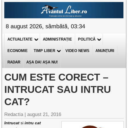
8 august 2026, sâmbătă, 03:34
ACTUALITATE
ADMINISTRAȚIE
POLITICĂ
ECONOMIE
TIMP LIBER
VIDEO NEWS
ANUNȚURI
RADAR
AȘA DA! AȘA NU!
CUM ESTE CORECT –
INTRUCAT SAU INTRU
CAT?
Redactia |
august 21, 2016
Intrucat
si
intru cat