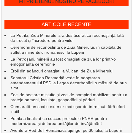
FII PRIETENUL NOSTRU PE FACEBOOK!
ARTICOLE RECENTE
La Petrila, Ziua Minerului s-a desfășurat cu recunoștință față
de trecut și încredere pentru viitor
Ceremonii de recunoștință de Ziua Minerului, în capitala de
suflet a mineritului românesc, la Lupeni
La Petroșani, minerii au fost omagiați de ziua lor printr-o
emoționantă ceremonie
Eroii din adâncuri omagiați la Vulcan, de Ziua Minerului
Senatorul Cristian Resmeriță vede în adoptarea
amendamentului PSD la Legea decarbonării o măsură de bun
simț
Zeci de hectare mistuite și zeci de pompieri mobilizați pentru a
proteja oameni, locuințe, gospodării și păduri
Cum arată un spațiu exterior mai ușor de întreținut, fără efort
inutil
Petrila a finalizat cu succes proiectele PNRR pentru
modernizarea și dotarea unităților de învățământ
Aventura Red Bull Romaniacs ajunge, pe 30 iulie, la Lupeni