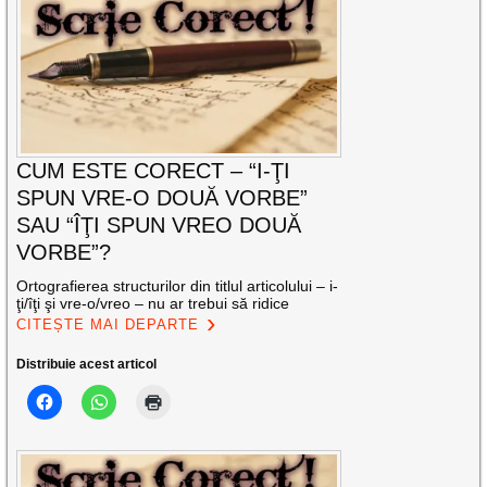
CUM ESTE CORECT – “I-ŢI
SPUN VRE-O DOUĂ VORBE”
SAU “ÎŢI SPUN VREO DOUĂ
VORBE”?
Ortografierea structurilor din titlul articolului – i-
ţi/îţi şi vre-o/vreo – nu ar trebui să ridice
CITEȘTE MAI DEPARTE
Distribuie acest articol