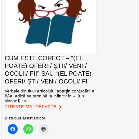
CUM ESTE CORECT – “(EL
POATE) OFERII/ ŞTII/ VENII/
OCOLII/ FII” SAU “(EL POATE)
OFERI/ ŞTI/ VENI/ OCOLI/ FI”
Verbele din titlul articolului aparţin conjugării a
IV-a, adică se termină la infinitiv în –i (un
singur i) : a
CITEȘTE MAI DEPARTE
Distribuie acest articol