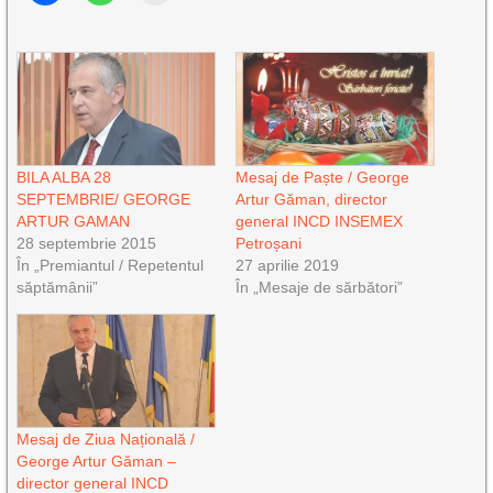
BILA ALBA 28
Mesaj de Paște / George
SEPTEMBRIE/ GEORGE
Artur Găman, director
ARTUR GAMAN
general INCD INSEMEX
28 septembrie 2015
Petroșani
În „Premiantul / Repetentul
27 aprilie 2019
săptămânii”
În „Mesaje de sărbători”
Mesaj de Ziua Națională /
George Artur Găman –
director general INCD