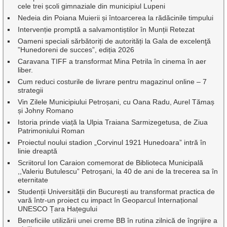
cele trei școli gimnaziale din municipiul Lupeni
Nedeia din Poiana Muierii și întoarcerea la rădăcinile timpului
Intervenție promptă a salvamontiștilor în Munții Retezat
Oameni speciali sărbătoriți de autorități la Gala de excelenţă
”Hunedoreni de succes”, ediția 2026
Caravana TIFF a transformat Mina Petrila în cinema în aer
liber.
Cum reduci costurile de livrare pentru magazinul online – 7
strategii
Vin Zilele Municipiului Petroșani, cu Oana Radu, Aurel Tămaș
și Johny Romano
Istoria prinde viață la Ulpia Traiana Sarmizegetusa, de Ziua
Patrimoniului Roman
Proiectul noului stadion „Corvinul 1921 Hunedoara” intră în
linie dreaptă
Scriitorul Ion Caraion comemorat de Biblioteca Municipală
,,Valeriu Butulescu” Petroșani, la 40 de ani de la trecerea sa în
eternitate
Studenții Universității din București au transformat practica de
vară într-un proiect cu impact în Geoparcul Internațional
UNESCO Țara Hațegului
Beneficiile utilizării unei creme BB în rutina zilnică de îngrijire a