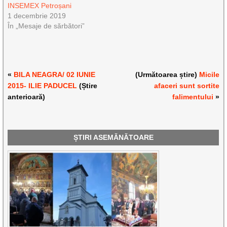
INSEMEX Petroșani
1 decembrie 2019
În „Mesaje de sărbători”
«
BILA NEAGRA/ 02 IUNIE
(Următoarea știre)
Micile
2015- ILIE PADUCEL
(Știre
afaceri sunt sortite
anterioară)
falimentului
»
ȘTIRI ASEMĂNĂTOARE