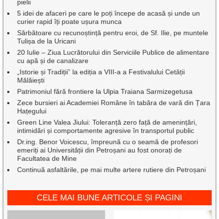
pielii
5 idei de afaceri pe care le poți începe de acasă și unde un
curier rapid îți poate ușura munca
Sărbătoare cu recunoștință pentru eroi, de Sf. Ilie, pe muntele
Tulișa de la Uricani
20 Iulie – Ziua Lucrătorului din Serviciile Publice de alimentare
cu apă și de canalizare
„Istorie și Tradiții” la ediția a VIII-a a Festivalului Cetății
Mălăiești
Patrimoniul fără frontiere la Ulpia Traiana Sarmizegetusa
Zece bursieri ai Academiei Române în tabăra de vară din Țara
Hațegului
Green Line Valea Jiului: Toleranță zero față de amenințări,
intimidări și comportamente agresive în transportul public
Dr.ing. Benor Voicescu, împreună cu o seamă de profesori
emeriți ai Universității din Petroșani au fost onorați de
Facultatea de Mine
Continuă asfaltările, pe mai multe artere rutiere din Petroșani
CELE MAI BUNE ARTICOLE ȘI PAGINI