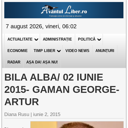
7 august 2026, vineri, 06:02
ACTUALITATE
ADMINISTRAȚIE
POLITICĂ
ECONOMIE
TIMP LIBER
VIDEO NEWS
ANUNȚURI
RADAR
AȘA DA! AȘA NU!
BILA ALBA/ 02 IUNIE
2015- GAMAN GEORGE-
ARTUR
Diana Rusu
|
iunie 2, 2015