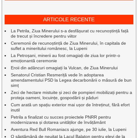
ARTICOLE RECENTE
La Petrila, Ziua Minerului s-a desfășurat cu recunoștință față
de trecut și încredere pentru viitor
Ceremonii de recunoștință de Ziua Minerului, în capitala de
suflet a mineritului românesc, la Lupeni
La Petroșani, minerii au fost omagiați de ziua lor printr-o
emoționantă ceremonie
Eroii din adâncuri omagiați la Vulcan, de Ziua Minerului
Senatorul Cristian Resmeriță vede în adoptarea
amendamentului PSD la Legea decarbonării o măsură de bun
simț
Zeci de hectare mistuite și zeci de pompieri mobilizați pentru a
proteja oameni, locuințe, gospodării și păduri
Cum arată un spațiu exterior mai ușor de întreținut, fără efort
inutil
Petrila a finalizat cu succes proiectele PNRR pentru
modernizarea și dotarea unităților de învățământ
Aventura Red Bull Romaniacs ajunge, pe 30 iulie, la Lupeni
O săptămână de neuitat la Lacul Balaton pentru elevi de la