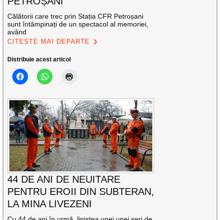
PETROȘANI
Călătorii care trec prin Stația CFR Petroșani
sunt întâmpinați de un spectacol al memoriei,
având
CITEȘTE MAI DEPARTE
Distribuie acest articol
44 DE ANI DE NEUITARE
PENTRU EROII DIN SUBTERAN,
LA MINA LIVEZENI
Cu 44 de ani în urmă, liniștea unei unei seri de