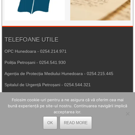
TELEFOANE UTILE
OPC Hunedoara - 0254.214.971
Poliția Petroșani - 0254.541.930
Agenția de Protecția Mediului Hunedoara - 0254.215.445
Spitalul de Urgență Petroșani - 0254.544.321
Număr Unic de Urgență - 112
Folosim cookie-uri pentru a ne asigura că vă oferim cea mai
bună experiență pe site-ul nostru. Continuarea navigării implică
acceptarea lor.
LEGĂTURI UTILE
OK
READ MORE
Prefectura Hunedoara