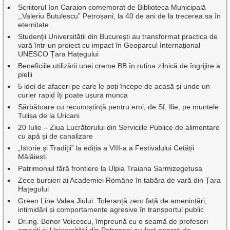
Scriitorul Ion Caraion comemorat de Biblioteca Municipală
,,Valeriu Butulescu” Petroșani, la 40 de ani de la trecerea sa în
eternitate
Studenții Universității din București au transformat practica de
vară într-un proiect cu impact în Geoparcul Internațional
UNESCO Țara Hațegului
Beneficiile utilizării unei creme BB în rutina zilnică de îngrijire a
pielii
5 idei de afaceri pe care le poți începe de acasă și unde un
curier rapid îți poate ușura munca
Sărbătoare cu recunoștință pentru eroi, de Sf. Ilie, pe muntele
Tulișa de la Uricani
20 Iulie – Ziua Lucrătorului din Serviciile Publice de alimentare
cu apă și de canalizare
„Istorie și Tradiții” la ediția a VIII-a a Festivalului Cetății
Mălăiești
Patrimoniul fără frontiere la Ulpia Traiana Sarmizegetusa
Zece bursieri ai Academiei Române în tabăra de vară din Țara
Hațegului
Green Line Valea Jiului: Toleranță zero față de amenințări,
intimidări și comportamente agresive în transportul public
Dr.ing. Benor Voicescu, împreună cu o seamă de profesori