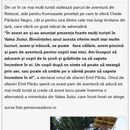
Din ce în ce mai mulți turiști vizitează parcul de aventură din
Retezat, atât pentru frumoasele priveliști pe care le oferă Cheile
Pârâului Negru, cât și pentru una dintre cele mai lungi tiroliane din
țară, care oferă un grad ridicat de adrenalină.
“
În acest an și-au anunțat prezența foarte mulți turiști în
Valea Jiului. Bineînțeles anul acesta oferim mult mai multe
lucruri, avem și trăsură, se poate face călărie, avem piscină
și parc de aventură pentru copiii mai mici. Am început să
aducem și copii de la școli și grădinițe ca să capete
încredere în ei. Un copil după ce simte că poate să meargă
prin aer, sau poate să umble pe o sârmă poate să capete
încredere în el
”,
a declarat omul de afaceri Emil Părău. Omul de
afaceri Emil Părău speră ca acest parc de aventură să aducă tot
mai mulți turiști și crede că acest lucru poate însemna o
alternativă a mineritului din Valea Jiului, care încet-încet se stinge.
sursa foto:pensiuneadora.ro