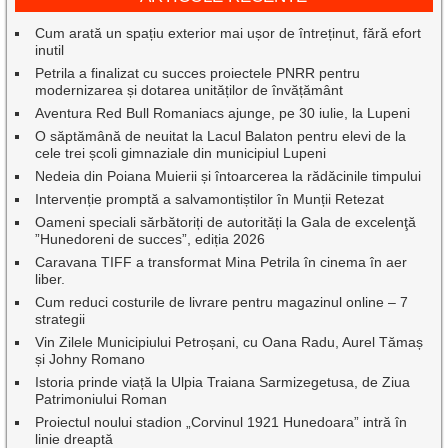
Cum arată un spațiu exterior mai ușor de întreținut, fără efort
inutil
Petrila a finalizat cu succes proiectele PNRR pentru
modernizarea și dotarea unităților de învățământ
Aventura Red Bull Romaniacs ajunge, pe 30 iulie, la Lupeni
O săptămână de neuitat la Lacul Balaton pentru elevi de la
cele trei școli gimnaziale din municipiul Lupeni
Nedeia din Poiana Muierii și întoarcerea la rădăcinile timpului
Intervenție promptă a salvamontiștilor în Munții Retezat
Oameni speciali sărbătoriți de autorități la Gala de excelenţă
”Hunedoreni de succes”, ediția 2026
Caravana TIFF a transformat Mina Petrila în cinema în aer
liber.
Cum reduci costurile de livrare pentru magazinul online – 7
strategii
Vin Zilele Municipiului Petroșani, cu Oana Radu, Aurel Tămaș
și Johny Romano
Istoria prinde viață la Ulpia Traiana Sarmizegetusa, de Ziua
Patrimoniului Roman
Proiectul noului stadion „Corvinul 1921 Hunedoara” intră în
linie dreaptă