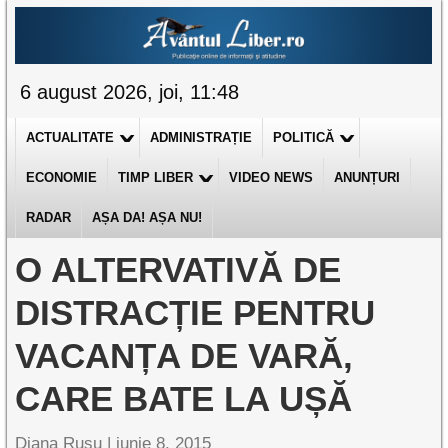
6 august 2026, joi, 11:48
ACTUALITATE
ADMINISTRAȚIE
POLITICĂ
ECONOMIE
TIMP LIBER
VIDEO NEWS
ANUNȚURI
RADAR
AȘA DA! AȘA NU!
O ALTERVATIVĂ DE
DISTRACȚIE PENTRU
VACANȚA DE VARĂ,
CARE BATE LA UȘĂ
Diana Rusu
|
iunie 8, 2015