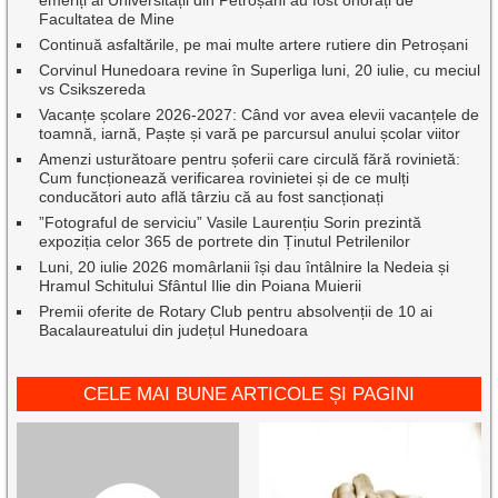
emeriți ai Universității din Petroșani au fost onorați de
Facultatea de Mine
Continuă asfaltările, pe mai multe artere rutiere din Petroșani
Corvinul Hunedoara revine în Superliga luni, 20 iulie, cu meciul
vs Csikszereda
Vacanțe școlare 2026-2027: Când vor avea elevii vacanțele de
toamnă, iarnă, Paște și vară pe parcursul anului școlar viitor
Amenzi usturătoare pentru șoferii care circulă fără rovinietă:
Cum funcționează verificarea rovinietei și de ce mulți
conducători auto află târziu că au fost sancționați
”Fotograful de serviciu” Vasile Laurențiu Sorin prezintă
expoziția celor 365 de portrete din Ținutul Petrilenilor
Luni, 20 iulie 2026 momârlanii își dau întâlnire la Nedeia și
Hramul Schitului Sfântul Ilie din Poiana Muierii
Premii oferite de Rotary Club pentru absolvenții de 10 ai
Bacalaureatului din județul Hunedoara
CELE MAI BUNE ARTICOLE ȘI PAGINI