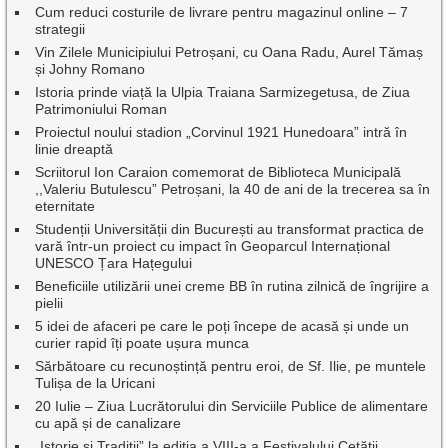
Cum reduci costurile de livrare pentru magazinul online – 7
strategii
Vin Zilele Municipiului Petroșani, cu Oana Radu, Aurel Tămaș
și Johny Romano
Istoria prinde viață la Ulpia Traiana Sarmizegetusa, de Ziua
Patrimoniului Roman
Proiectul noului stadion „Corvinul 1921 Hunedoara” intră în
linie dreaptă
Scriitorul Ion Caraion comemorat de Biblioteca Municipală
,,Valeriu Butulescu” Petroșani, la 40 de ani de la trecerea sa în
eternitate
Studenții Universității din București au transformat practica de
vară într-un proiect cu impact în Geoparcul Internațional
UNESCO Țara Hațegului
Beneficiile utilizării unei creme BB în rutina zilnică de îngrijire a
pielii
5 idei de afaceri pe care le poți începe de acasă și unde un
curier rapid îți poate ușura munca
Sărbătoare cu recunoștință pentru eroi, de Sf. Ilie, pe muntele
Tulișa de la Uricani
20 Iulie – Ziua Lucrătorului din Serviciile Publice de alimentare
cu apă și de canalizare
„Istorie și Tradiții” la ediția a VIII-a a Festivalului Cetății