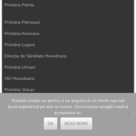
Primăria Petrila
Primăria Petroșani
Primăria Aninoasa
Primăria Lupeni
Direcția de Sănătate Hunedoara
Primăria Uricani
ISU Hunedoara
Primăria Vulcan
Folosim cookie-uri pentru a ne asigura că vă oferim cea mai
bună experiență pe site-ul nostru. Continuarea navigării implică
acceptarea lor.
OK
READ MORE