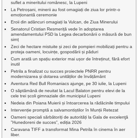
suflet a mineritului românesc, la Lupeni
La Petroșani, minerii au fost omagiați de ziua lor printr-o
emoționantă ceremonie
Eroii din adâncuri omagiați la Vulcan, de Ziua Minerului
Senatorul Cristian Resmeriță vede în adoptarea
amendamentului PSD la Legea decarbonării o măsură de bun
simț
Zeci de hectare mistuite și zeci de pompieri mobilizați pentru a
proteja oameni, locuințe, gospodării și păduri
Cum arată un spațiu exterior mai ușor de întreținut, fără efort
inutil
Petrila a finalizat cu succes proiectele PNRR pentru
modernizarea și dotarea unităților de învățământ
Aventura Red Bull Romaniacs ajunge, pe 30 iulie, la Lupeni
O săptămână de neuitat la Lacul Balaton pentru elevi de la
cele trei școli gimnaziale din municipiul Lupeni
Nedeia din Poiana Muierii și întoarcerea la rădăcinile timpului
Intervenție promptă a salvamontiștilor în Munții Retezat
Oameni speciali sărbătoriți de autorități la Gala de excelenţă
”Hunedoreni de succes”, ediția 2026
Caravana TIFF a transformat Mina Petrila în cinema în aer
liber.