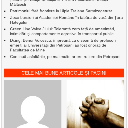
Mălăiești
Patrimoniul fără frontiere la Ulpia Traiana Sarmizegetusa
Zece bursieri ai Academiei Române în tabăra de vară din Țara
Hațegului
Green Line Valea Jiului: Toleranță zero față de amenințări,
intimidări și comportamente agresive în transportul public
Dr.ing. Benor Voicescu, împreună cu o seamă de profesori
emeriți ai Universității din Petroșani au fost onorați de
Facultatea de Mine
Continuă asfaltările, pe mai multe artere rutiere din Petroșani
CELE MAI BUNE ARTICOLE ȘI PAGINI