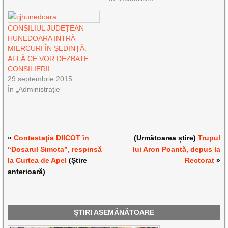
CONSILIUL JUDEȚEAN
HUNEDOARA INTRĂ
MIERCURI ÎN ȘEDINȚĂ.
AFLĂ CE VOR DEZBATE
CONSILIERII.
29 septembrie 2015
În „Administrație”
«
Contestaţia DIICOT în
(Următoarea știre)
Trupul
“Dosarul Simota”, respinsă
lui Aron Poantă, depus la
la Curtea de Apel
(Știre
Rectorat
»
anterioară)
ȘTIRI ASEMĂNĂTOARE