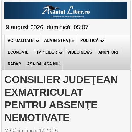
9 august 2026, duminică, 05:07
ACTUALITATE
ADMINISTRAȚIE
POLITICĂ
ECONOMIE
TIMP LIBER
VIDEO NEWS
ANUNȚURI
RADAR
AȘA DA! AȘA NU!
CONSILIER JUDEŢEAN
EXMATRICULAT
PENTRU ABSENŢE
NEMOTIVATE
M.Gânju |
iunie 17, 2015