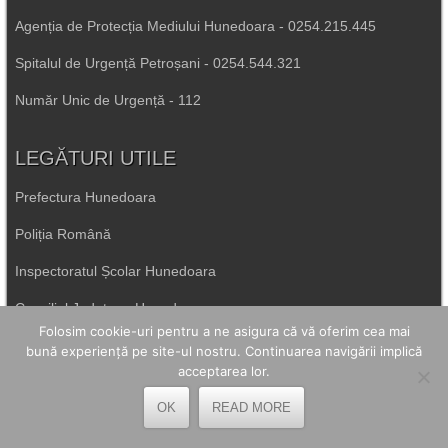
Agenția de Protecția Mediului Hunedoara - 0254.215.445
Spitalul de Urgență Petroșani - 0254.544.321
Număr Unic de Urgență - 112
LEGĂTURI UTILE
Prefectura Hunedoara
Poliția Română
Inspectoratul Școlar Hunedoara
Consiliul Județean Hunedoara
Folosim cookie-uri pentru a ne asigura că vă oferim cea mai
Primăria Petrila
bună experiență pe site-ul nostru. Continuarea navigării implică
acceptarea lor.
Primăria Petroșani
OK
READ MORE
Primăria Aninoasa