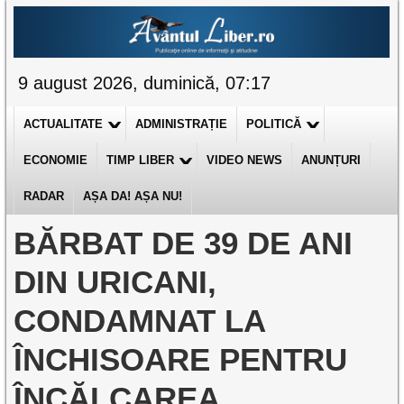
9 august 2026, duminică, 07:17
ACTUALITATE
ADMINISTRAȚIE
POLITICĂ
ECONOMIE
TIMP LIBER
VIDEO NEWS
ANUNȚURI
RADAR
AȘA DA! AȘA NU!
BĂRBAT DE 39 DE ANI
DIN URICANI,
CONDAMNAT LA
ÎNCHISOARE PENTRU
ÎNCĂLCAREA