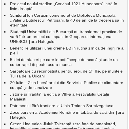
Proiectul noului stadion „Corvinul 1921 Hunedoara” intră în
linie dreaptă
Scriitorul Ion Caraion comemorat de Biblioteca Municipală
,,Valeriu Butulescu” Petroșani, la 40 de ani de la trecerea sa în
eternitate
Studenții Universității din București au transformat practica de
vară într-un proiect cu impact în Geoparcul Internațional
UNESCO Țara Hațegului
Beneficiile utilizării unei creme BB în rutina zilnică de îngrijire a
pielii
5 idei de afaceri pe care le poți începe de acasă și unde un
curier rapid îți poate ușura munca
Sărbătoare cu recunoștință pentru eroi, de Sf. Ilie, pe muntele
Tulișa de la Uricani
20 Iulie – Ziua Lucrătorului din Serviciile Publice de alimentare
cu apă și de canalizare
„Istorie și Tradiții” la ediția a VIII-a a Festivalului Cetății
Mălăiești
Patrimoniul fără frontiere la Ulpia Traiana Sarmizegetusa
Zece bursieri ai Academiei Române în tabăra de vară din Țara
Hațegului
Green Line Valea Jiului: Toleranță zero față de amenințări,
intimidări și comportamente agresive în transportul public