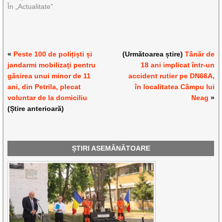
În „Actualitate”
«
Peste 100 de polițiști și
(Următoarea știre)
Tânăr de
jandarmi mobilizați pentru
18 ani implicat într-un
găsirea unui minor de 11
accident rutier pe DN66A,
ani, din Petrila, plecat
în localitatea Câmpu lui
voluntar de la domiciliu
Neag
»
(Știre anterioară)
ȘTIRI ASEMĂNĂTOARE