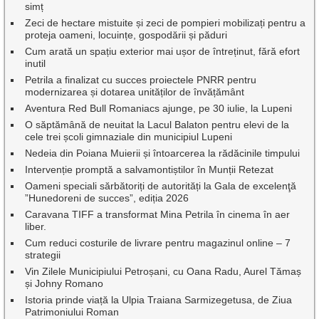
simț
Zeci de hectare mistuite și zeci de pompieri mobilizați pentru a
proteja oameni, locuințe, gospodării și păduri
Cum arată un spațiu exterior mai ușor de întreținut, fără efort
inutil
Petrila a finalizat cu succes proiectele PNRR pentru
modernizarea și dotarea unităților de învățământ
Aventura Red Bull Romaniacs ajunge, pe 30 iulie, la Lupeni
O săptămână de neuitat la Lacul Balaton pentru elevi de la
cele trei școli gimnaziale din municipiul Lupeni
Nedeia din Poiana Muierii și întoarcerea la rădăcinile timpului
Intervenție promptă a salvamontiștilor în Munții Retezat
Oameni speciali sărbătoriți de autorități la Gala de excelenţă
”Hunedoreni de succes”, ediția 2026
Caravana TIFF a transformat Mina Petrila în cinema în aer
liber.
Cum reduci costurile de livrare pentru magazinul online – 7
strategii
Vin Zilele Municipiului Petroșani, cu Oana Radu, Aurel Tămaș
și Johny Romano
Istoria prinde viață la Ulpia Traiana Sarmizegetusa, de Ziua
Patrimoniului Roman