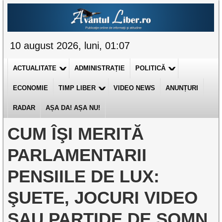
10 august 2026, luni, 01:07
ACTUALITATE
ADMINISTRAȚIE
POLITICĂ
ECONOMIE
TIMP LIBER
VIDEO NEWS
ANUNȚURI
RADAR
AȘA DA! AȘA NU!
CUM ÎŞI MERITĂ
PARLAMENTARII
PENSIILE DE LUX:
ŞUETE, JOCURI VIDEO
SAU PARTIDE DE SOMN