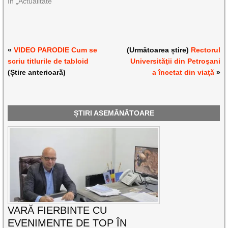
În „Actualitate”
«
VIDEO PARODIE Cum se
(Următoarea știre)
Rectorul
scriu titlurile de tabloid
Universităţii din Petroşani
(Știre anterioară)
a încetat din viaţă
»
ȘTIRI ASEMĂNĂTOARE
VARĂ FIERBINTE CU
EVENIMENTE DE TOP ÎN