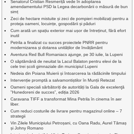
Senatorul Cristian Resmeriță vede în adoptarea
amendamentului PSD la Legea decarbonării o măsură de bun
simț
Zeci de hectare mistuite și zeci de pompieri mobilizați pentru a
proteja oameni, locuințe, gospodării și păduri
Cum arată un spațiu exterior mai ușor de întreținut, fără efort
inutil
Petrila a finalizat cu succes proiectele PNRR pentru
modernizarea și dotarea unităților de învățământ
Aventura Red Bull Romaniacs ajunge, pe 30 iulie, la Lupeni
O săptămână de neuitat la Lacul Balaton pentru elevi de la
cele trei școli gimnaziale din municipiul Lupeni
Nedeia din Poiana Muierii și întoarcerea la rădăcinile timpului
Intervenție promptă a salvamontiștilor în Munții Retezat
Oameni speciali sărbătoriți de autorități la Gala de excelenţă
”Hunedoreni de succes”, ediția 2026
Caravana TIFF a transformat Mina Petrila în cinema în aer
liber.
Cum reduci costurile de livrare pentru magazinul online – 7
strategii
Vin Zilele Municipiului Petroșani, cu Oana Radu, Aurel Tămaș
și Johny Romano