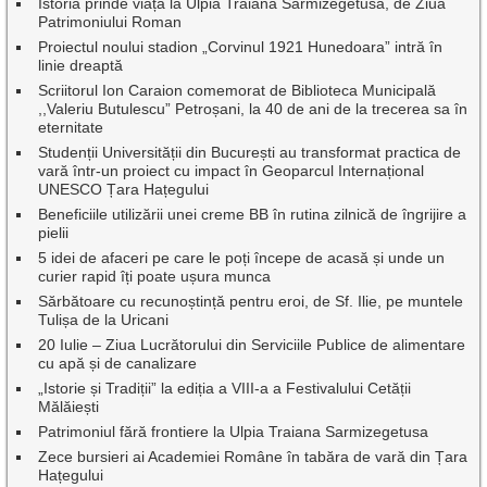
Istoria prinde viață la Ulpia Traiana Sarmizegetusa, de Ziua
Patrimoniului Roman
Proiectul noului stadion „Corvinul 1921 Hunedoara” intră în
linie dreaptă
Scriitorul Ion Caraion comemorat de Biblioteca Municipală
,,Valeriu Butulescu” Petroșani, la 40 de ani de la trecerea sa în
eternitate
Studenții Universității din București au transformat practica de
vară într-un proiect cu impact în Geoparcul Internațional
UNESCO Țara Hațegului
Beneficiile utilizării unei creme BB în rutina zilnică de îngrijire a
pielii
5 idei de afaceri pe care le poți începe de acasă și unde un
curier rapid îți poate ușura munca
Sărbătoare cu recunoștință pentru eroi, de Sf. Ilie, pe muntele
Tulișa de la Uricani
20 Iulie – Ziua Lucrătorului din Serviciile Publice de alimentare
cu apă și de canalizare
„Istorie și Tradiții” la ediția a VIII-a a Festivalului Cetății
Mălăiești
Patrimoniul fără frontiere la Ulpia Traiana Sarmizegetusa
Zece bursieri ai Academiei Române în tabăra de vară din Țara
Hațegului