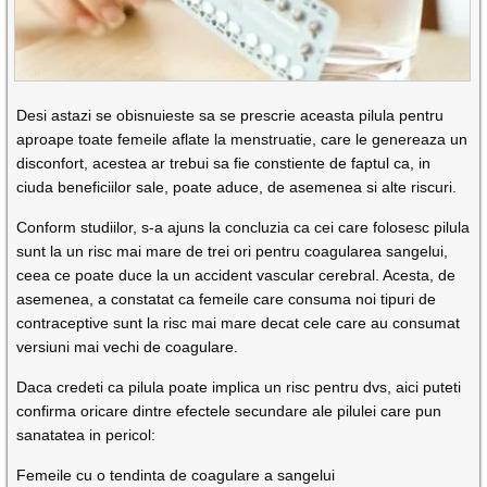
Desi astazi se obisnuieste sa se prescrie aceasta pilula pentru
aproape toate femeile aflate la menstruatie, care le genereaza un
disconfort, acestea ar trebui sa fie constiente de faptul ca, in
ciuda beneficiilor sale, poate aduce, de asemenea si alte riscuri.
Conform studiilor, s-a ajuns la concluzia ca cei care folosesc pilula
sunt la un risc mai mare de trei ori pentru coagularea sangelui,
ceea ce poate duce la un accident vascular cerebral. Acesta, de
asemenea, a constatat ca femeile care consuma noi tipuri de
contraceptive sunt la risc mai mare decat cele care au consumat
versiuni mai vechi de coagulare.
Daca credeti ca pilula poate implica un risc pentru dvs, aici puteti
confirma oricare dintre efectele secundare ale pilulei care pun
sanatatea in pericol:
Femeile cu o tendinta de coagulare a sangelui