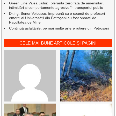
Green Line Valea Jiului: Toleranță zero față de amenințări,
intimidări și comportamente agresive în transportul public
Dr.ing. Benor Voicescu, împreună cu o seamă de profesori
emeriți ai Universității din Petroșani au fost onorați de
Facultatea de Mine
Continuă asfaltările, pe mai multe artere rutiere din Petroșani
CELE MAI BUNE ARTICOLE ȘI PAGINI