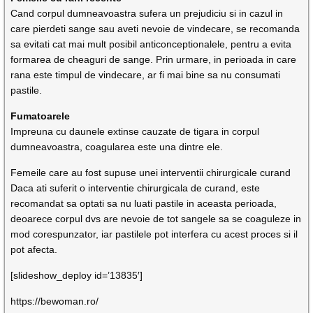
Cand corpul dumneavoastra sufera un prejudiciu si in cazul in
care pierdeti sange sau aveti nevoie de vindecare, se recomanda
sa evitati cat mai mult posibil anticonceptionalele, pentru a evita
formarea de cheaguri de sange. Prin urmare, in perioada in care
rana este timpul de vindecare, ar fi mai bine sa nu consumati
pastile.
Fumatoarele
Impreuna cu daunele extinse cauzate de tigara in corpul
dumneavoastra, coagularea este una dintre ele.
Femeile care au fost supuse unei interventii chirurgicale curand
Daca ati suferit o interventie chirurgicala de curand, este
recomandat sa optati sa nu luati pastile in aceasta perioada,
deoarece corpul dvs are nevoie de tot sangele sa se coaguleze in
mod corespunzator, iar pastilele pot interfera cu acest proces si il
pot afecta.
[slideshow_deploy id=’13835′]
https://bewoman.ro/