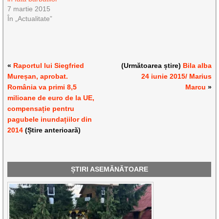
7 martie 2015
În „Actualitate”
«
Raportul lui Siegfried
(Următoarea știre)
Bila alba
Mureșan, aprobat.
24 iunie 2015/ Marius
România va primi 8,5
Marcu
»
milioane de euro de la UE,
compensație pentru
pagubele inundațiilor din
2014
(Știre anterioară)
ȘTIRI ASEMĂNĂTOARE