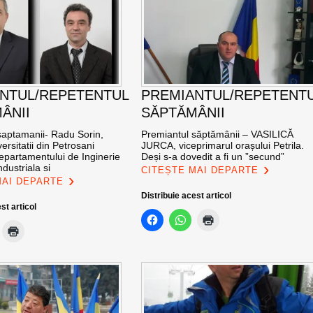
NTUL/REPETENTUL
PREMIANTUL/REPETENT
ÂNII
SĂPTĂMÂNII
saptamanii- Radu Sorin,
Premiantul săptămânii – VASILICĂ
ersitatii din Petrosani
JURCA, viceprimarul orașului Petrila.
epartamentului de Inginerie
Deși s-a dovedit a fi un ”secund”
dustriala si
CITEȘTE MAI DEPARTE
MAI DEPARTE
Distribuie acest articol
st articol