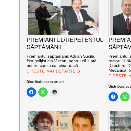
PREMIANTUL/REPETENTUL
PREMIA
SĂPTĂMÂNII
SĂPTĂM
Premiantul săptămânii: Adrian Sucilă,
Premiantul 
fost poliţist din Vulcan, pentru că luptă
rectorul Univ
pentru cauza sa, chiar dacă
Directorul D
Mecanica, In
CITEȘTE MAI DEPARTE
CITEȘTE 
Distribuie acest articol
Distribuie ace