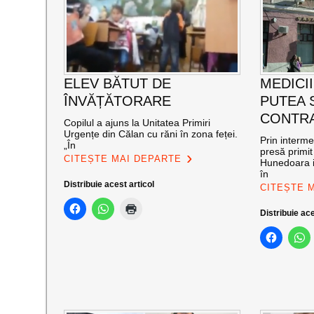
ELEV BĂTUT DE
MEDICII
ÎNVĂȚĂTORARE
PUTEA 
CONTRA
Copilul a ajuns la Unitatea Primiri
Urgențe din Călan cu răni în zona feței.
Prin interm
„În
presă primit
CITEȘTE MAI DEPARTE
Hunedoara i
în
Distribuie acest articol
CITEȘTE 
Distribuie ace