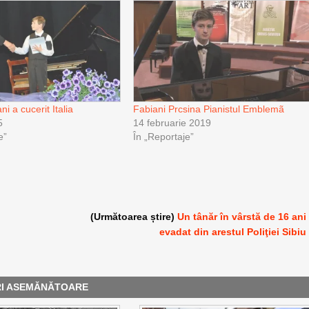
ni a cucerit Italia
Fabiani Prcsina Pianistul Emblemã
5
14 februarie 2019
e”
În „Reportaje”
(Următoarea știre)
Un tânăr în vârstă de 16 ani
evadat din arestul Poliţiei Sibiu
RI ASEMĂNĂTOARE