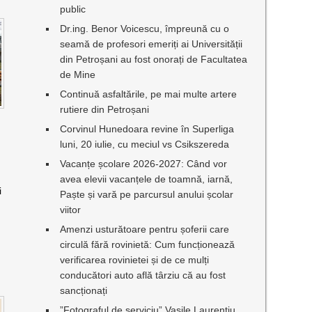
public
Dr.ing. Benor Voicescu, împreună cu o
seamă de profesori emeriți ai Universității
din Petroșani au fost onorați de Facultatea
de Mine
Continuă asfaltările, pe mai multe artere
rutiere din Petroșani
Corvinul Hunedoara revine în Superliga
luni, 20 iulie, cu meciul vs Csikszereda
Vacanțe școlare 2026-2027: Când vor
avea elevii vacanțele de toamnă, iarnă,
i
Paște și vară pe parcursul anului școlar
viitor
Amenzi usturătoare pentru șoferii care
circulă fără rovinietă: Cum funcționează
verificarea rovinietei și de ce mulți
conducători auto află târziu că au fost
sancționați
”Fotograful de serviciu” Vasile Laurențiu