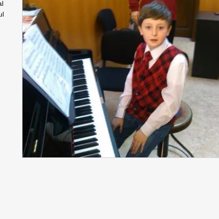
al
ul