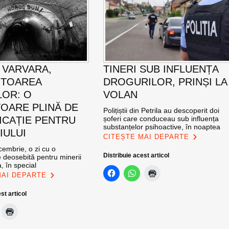
 VARVARA,
TINERI SUB INFLUENȚA
ITOAREA
DROGURILOR, PRINȘI LA
LOR: O
VOLAN
OARE PLINĂ DE
Polițiștii din Petrila au descoperit doi
ICAȚIE PENTRU
șoferi care conduceau sub influența
substanțelor psihoactive, în noaptea
IULUI
CITEȘTE MAI DEPARTE
cembrie, o zi cu o
Distribuie acest articol
 deosebită pentru minerii
, în special
MAI DEPARTE
st articol