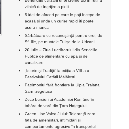
Beneficiile utilizării unei creme BB în rutina
zilnică de îngrijire a pielii
5 idei de afaceri pe care le poți începe de
acasă și unde un curier rapid îți poate
ușura munca
Sărbătoare cu recunoștință pentru eroi, de
Sf. Ilie, pe muntele Tulișa de la Uricani
20 Iulie – Ziua Lucrătorului din Serviciile
Publice de alimentare cu apă și de
canalizare
„Istorie și Tradiții” la ediția a VIII-a a
Festivalului Cetății Mălăiești
Patrimoniul fără frontiere la Ulpia Traiana
Sarmizegetusa
Zece bursieri ai Academiei Române în
tabăra de vară din Țara Hațegului
Green Line Valea Jiului: Toleranță zero
față de amenințări, intimidări și
comportamente agresive în transportul