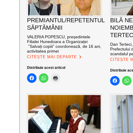
PREMIANTUL/REPETENTUL
BILĂ N
SĂPTĂMÂNII
NOIEMB
TERTEC
VALERIA POPESCU, președintele
Filialei Hunedoara a Organizaței
Dan Terteci,
”Salvați copiii” coordonează, de 16 ani,
Prefectului
activitatea primei
scandalul pe
CITEȘTE MAI DEPARTE
CITEȘTE 
Distribuie acest articol
Distribuie ace