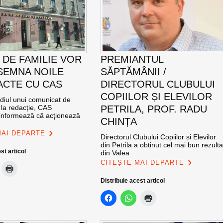
 DE FAMILIE VOR
PREMIANTUL
SEMNA NOILE
SĂPTĂMÂNII /
CTE CU CAS
DIRECTORUL CLUBULUI
COPIILOR ȘI ELEVILOR
ediul unui comunicat de
 la redacție, CAS
PETRILA, PROF. RADU
nformează că acţionează
CHINȚA
MAI DEPARTE
Directorul Clubului Copiilor și Elevilor
din Petrila a obținut cel mai bun rezulta
st articol
din Valea
CITEȘTE MAI DEPARTE
Distribuie acest articol