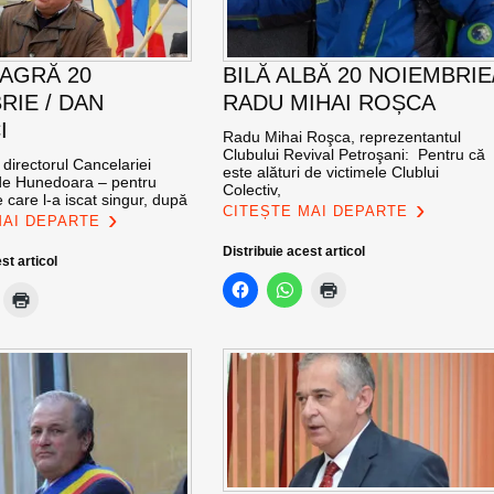
EAGRĂ 20
BILĂ ALBĂ 20 NOIEMBRIE
RIE / DAN
RADU MIHAI ROȘCA
I
Radu Mihai Roşca, reprezentantul
Clubului Revival Petroşani: Pentru că
 directorul Cancelariei
este alături de victimele Clublui
 de Hunedoara – pentru
Colectiv,
 care l-a iscat singur, după
CITEȘTE MAI DEPARTE
MAI DEPARTE
Distribuie acest articol
st articol