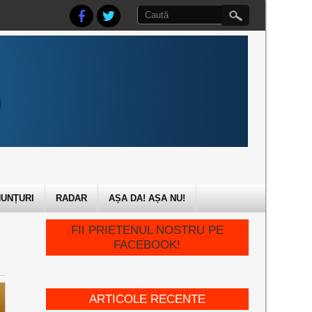
UNȚURI
RADAR
AȘA DA! AȘA NU!
FII PRIETENUL NOSTRU PE
FACEBOOK!
ARTICOLE RECENTE