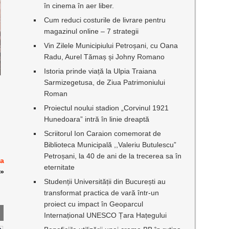
în cinema în aer liber.
Cum reduci costurile de livrare pentru
magazinul online – 7 strategii
Vin Zilele Municipiului Petroșani, cu Oana
Radu, Aurel Tămaș și Johny Romano
Istoria prinde viață la Ulpia Traiana
Sarmizegetusa, de Ziua Patrimoniului
Roman
Proiectul noului stadion „Corvinul 1921
Hunedoara” intră în linie dreaptă
Scriitorul Ion Caraion comemorat de
Biblioteca Municipală ,,Valeriu Butulescu”
Petroșani, la 40 de ani de la trecerea sa în
 a
eternitate
»
Studenții Universității din București au
transformat practica de vară într-un
proiect cu impact în Geoparcul
Internațional UNESCO Țara Hațegului