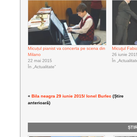
Micuțul pianist va concerta pe scena din
Micuţul Fabia
Milano
26 iunie 201
22 mai 2015
În „Actualitat
În „Actualitate”
«
Bila neagra 29 iunie 2015/ Ionel Burlec
(Știre
anterioară)
ȘTI