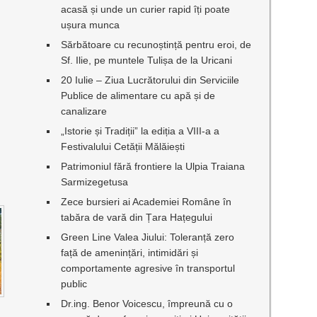
acasă și unde un curier rapid îți poate
ușura munca
Sărbătoare cu recunoștință pentru eroi, de
Sf. Ilie, pe muntele Tulișa de la Uricani
20 Iulie – Ziua Lucrătorului din Serviciile
Publice de alimentare cu apă și de
canalizare
„Istorie și Tradiții” la ediția a VIII-a a
Festivalului Cetății Mălăiești
Patrimoniul fără frontiere la Ulpia Traiana
Sarmizegetusa
Zece bursieri ai Academiei Române în
tabăra de vară din Țara Hațegului
Green Line Valea Jiului: Toleranță zero
față de amenințări, intimidări și
comportamente agresive în transportul
public
Dr.ing. Benor Voicescu, împreună cu o