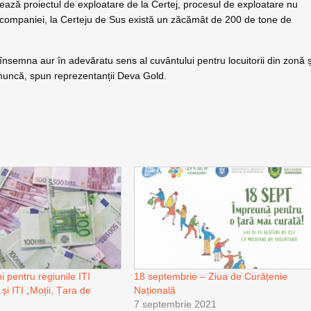
ează proiectul de exploatare de la Certej, procesul de exploatare nu
or companiei, la Certeju de Sus există un zăcămât de 200 de tone de
însemna aur în adevăratu sens al cuvântului pentru locuitorii din zonă ș
 muncă, spun reprezentanții Deva Gold.
 pentru regiunile ITI
18 septembrie – Ziua de Curățenie
 și ITI „Moții, Țara de
Națională
7 septembrie 2021