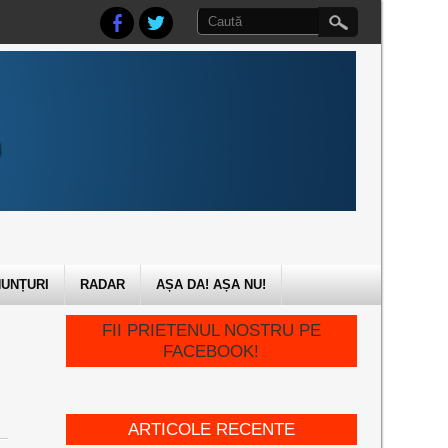
UNȚURI
RADAR
AȘA DA! AȘA NU!
FII PRIETENUL NOSTRU PE
FACEBOOK!
ARTICOLE RECENTE