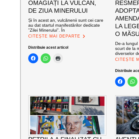
OMAGIAȚI LA VULCAN,
RESMER
DE ZIUA MINERULUI
ADOPT
AMENDA
Și în acest an, vulcănenii sunt cei care
au dat startul manifestărilor dedicate
LA LEG
”Zilei Minerului”. În
O MĂSU
CITEȘTE MAI DEPARTE
De-a lungul 
Distribuie acest articol
scurt de la 
diverselor de
CITEȘTE 
Distribuie ace