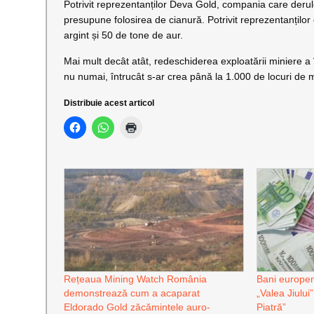
Potrivit reprezentanților Deva Gold, compania care derul
presupune folosirea de cianură. Potrivit reprezentanțil
argint și 50 de tone de aur.
Mai mult decât atât, redeschiderea exploatării miniere a 
nu numai, întrucât s-ar crea până la 1.000 de locuri de
Distribuie acest articol
Rețeaua Mining Watch România
Bani europeni
demonstrează cum a acaparat
„Valea Jiului”
Eldorado Gold zăcămintele auro-
Piatră”