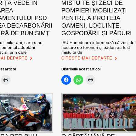
IȚĂ VEDE ÎN
MISTUITE ȘI ZECI DE
AREA
POMPIERI MOBILIZAȚI
MENTULUI PSD
PENTRU A PROTEJA
EA DECARBONĂRII
OAMENI, LOCUINȚE,
RĂ DE BUN SIMȚ
GOSPODĂRII ȘI PĂDURI
ultimilor ani, care s-au
ISU Hunedoara informează că zeci de
momentul adoptării
hectare de terenuri și păduri au fost
cizii prin care
mistuite de
MAI DEPARTE
CITEȘTE MAI DEPARTE
st articol
Distribuie acest articol