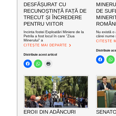
DESFĂȘURAT CU
MINERUL
RECUNOȘTINȚĂ FAȚĂ DE
DE SUF
TRECUT ȘI ÎNCREDERE
MINERI
PENTRU VIITOR
ROMÂNE
Incinta fostei Exploatări Miniere de la
Nu există o 
Petrila a fost locul în care ”Ziua
cărei nume s
Minerului” a
CITEȘTE 
CITEȘTE MAI DEPARTE
Distribuie ace
Distribuie acest articol
EROII DIN ADÂNCURI
SENATO