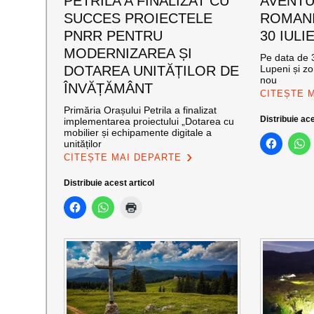
PETRILA A FINALIZAT CU
AVENTU
SUCCES PROIECTELE
ROMANI
PNRR PENTRU
30 IULI
MODERNIZAREA ȘI
Pe data de 3
DOTAREA UNITĂȚILOR DE
Lupeni și zo
nou
ÎNVĂȚĂMÂNT
CITEȘTE 
Primăria Orașului Petrila a finalizat
Distribuie ace
implementarea proiectului „Dotarea cu
mobilier și echipamente digitale a
unităților
CITEȘTE MAI DEPARTE
Distribuie acest articol