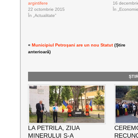
argintifere
16 decembri
22 octombrie 2015
În „Economi
În „Actualitate”
«
Municipiul Petroşani are un nou Statut
(Știre
anterioară)
ȘTI
LA PETRILA, ZIUA
CEREMO
MINERULUI S-A
RECUNO