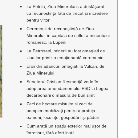
La Petrila, Ziua Minerului s-a desfășurat
cu recunoștință față de trecut și încredere
pentru viitor
Ceremonii de recunoștință de Ziua
Minerului, în capitala de suflet a mineritului
românesc, la Lupeni
La Petroșani, minerii au fost omagiați de
ziua lor printr-o emoționantă ceremonie
Eroii din adâncuri omagiați la Vulcan, de
Ziua Minerului
Senatorul Cristian Resmeriță vede în
adoptarea amendamentului PSD la Legea
decarbonării o măsură de bun simț
Zeci de hectare mistuite și zeci de
pompieri mobilizați pentru a proteja
oameni, locuințe, gospodării și păduri
Cum arată un spațiu exterior mai ușor de
întreținut, fără efort inutil