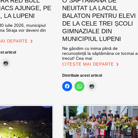
RA RED BULL
O SĂPTĂMÂNĂ DE
ACS AJUNGE, PE
NEUITAT LA LACUL
E, LA LUPENI
BALATON PENTRU ELEVI
DE LA CELE TREI ȘCOLI
0 iulie 2026, municipiul
na Straja vor deveni din
GIMNAZIALE DIN
MUNICIPIUL LUPENI
MAI DEPARTE
Ne gândim cu inima plină de
st articol
recunoștință la săptămâna ce tocmai a
trecut! Cea mai
CITEȘTE MAI DEPARTE
Distribuie acest articol