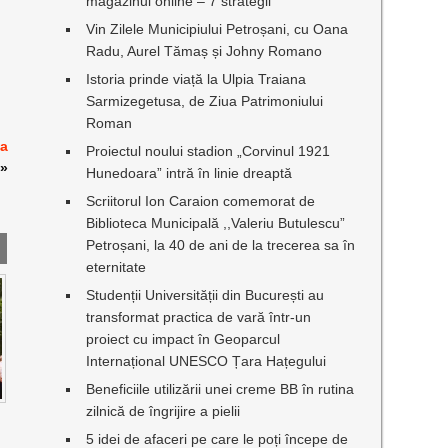
magazinul online – 7 strategii
Vin Zilele Municipiului Petroșani, cu Oana
Radu, Aurel Tămaș și Johny Romano
Istoria prinde viață la Ulpia Traiana
Sarmizegetusa, de Ziua Patrimoniului
Roman
 a
Proiectul noului stadion „Corvinul 1921
»
Hunedoara” intră în linie dreaptă
Scriitorul Ion Caraion comemorat de
Biblioteca Municipală ,,Valeriu Butulescu”
Petroșani, la 40 de ani de la trecerea sa în
eternitate
Studenții Universității din București au
transformat practica de vară într-un
proiect cu impact în Geoparcul
Internațional UNESCO Țara Hațegului
Beneficiile utilizării unei creme BB în rutina
zilnică de îngrijire a pielii
5 idei de afaceri pe care le poți începe de