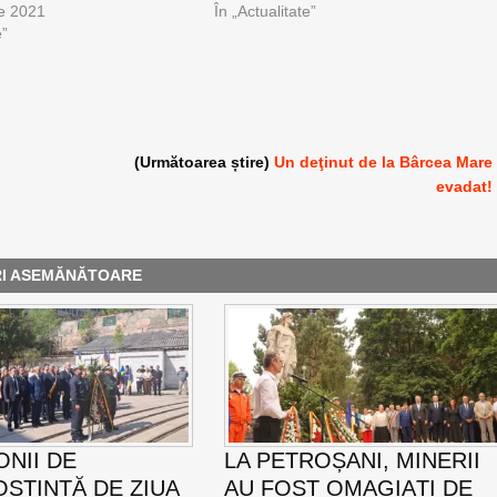
e 2021
În „Actualitate”
e”
(Următoarea știre)
Un deţinut de la Bârcea Mare
evadat!
RI ASEMĂNĂTOARE
NII DE
LA PETROȘANI, MINERII
ȘTINȚĂ DE ZIUA
AU FOST OMAGIAȚI DE