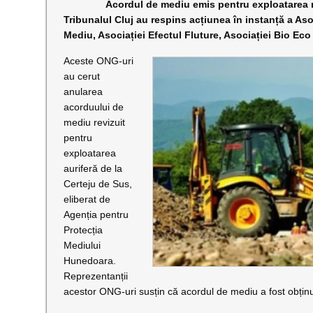
Acordul de mediu emis pentru exploatarea minier
Tribunalul Cluj au respins acțiunea în instanță a A
Mediu, Asociației Efectul Fluture, Asociației Bio Eco
Aceste ONG-uri
au cerut
anularea
acorduului de
mediu revizuit
pentru
exploatarea
auriferă de la
Certeju de Sus,
eliberat de
Agenția pentru
Protecția
Mediului
Hunedoara.
Reprezentanții
acestor ONG-uri susțin că acordul de mediu a fost obținu