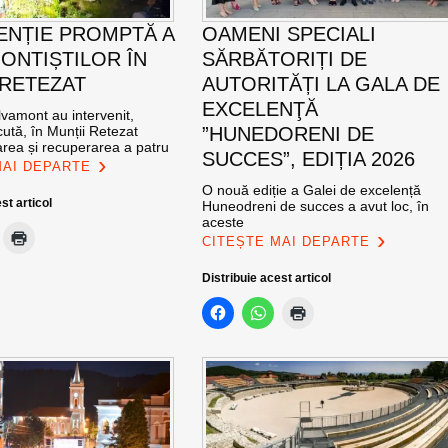
ENȚIE PROMPTĂ A
OAMENI SPECIALI
ONTIȘTILOR ÎN
SĂRBĂTORIȚI DE
 RETEZAT
AUTORITĂȚI LA GALA DE
EXCELENŢĂ
vamont au intervenit,
ută, în Munții Retezat
”HUNEDORENI DE
area și recuperarea a patru
SUCCES”, EDIȚIA 2026
MAI DEPARTE
O nouă ediție a Galei de excelență
st articol
Huneodreni de succes a avut loc, în
aceste
CITEȘTE MAI DEPARTE
Distribuie acest articol