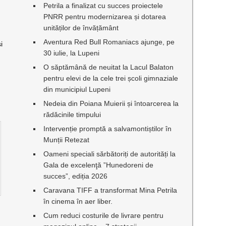
Petrila a finalizat cu succes proiectele
PNRR pentru modernizarea și dotarea
unităților de învățământ
Aventura Red Bull Romaniacs ajunge, pe
i
30 iulie, la Lupeni
O săptămână de neuitat la Lacul Balaton
pentru elevi de la cele trei școli gimnaziale
din municipiul Lupeni
Nedeia din Poiana Muierii și întoarcerea la
rădăcinile timpului
Intervenție promptă a salvamontiștilor în
Munții Retezat
Oameni speciali sărbătoriți de autorități la
Gala de excelenţă ”Hunedoreni de
succes”, ediția 2026
Caravana TIFF a transformat Mina Petrila
în cinema în aer liber.
Cum reduci costurile de livrare pentru