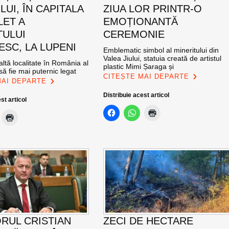
UI, ÎN CAPITALA
ZIUA LOR PRINTR-O
LET A
EMOȚIONANTĂ
TULUI
CEREMONIE
SC, LA LUPENI
Emblematic simbol al mineritului din
Valea Jiului, statuia creată de artistul
altă localitate în România al
plastic Mimi Șaraga și
ă fie mai puternic legat
CITEȘTE MAI DEPARTE
MAI DEPARTE
Distribuie acest articol
st articol
RUL CRISTIAN
ZECI DE HECTARE