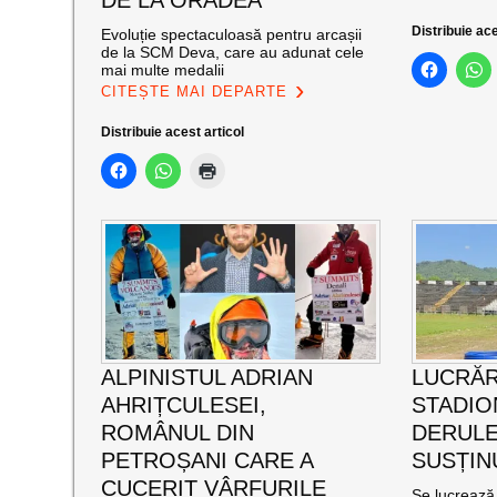
DE LA ORADEA
Distribuie ace
Evoluție spectaculoasă pentru arcașii
de la SCM Deva, care au adunat cele
mai multe medalii
CITEȘTE MAI DEPARTE
Distribuie acest articol
ALPINISTUL ADRIAN
LUCRĂR
AHRIȚCULESEI,
STADIO
ROMÂNUL DIN
DERULE
PETROȘANI CARE A
SUSȚIN
CUCERIT VÂRFURILE
Se lucrează 