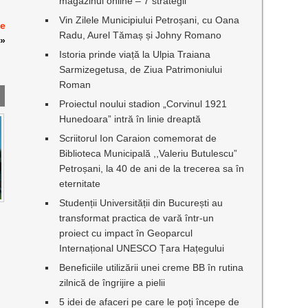
magazinul online – 7 strategii
Vin Zilele Municipiului Petroșani, cu Oana
ie
Radu, Aurel Tămaș și Johny Romano
»
Istoria prinde viață la Ulpia Traiana
Sarmizegetusa, de Ziua Patrimoniului
Roman
Proiectul noului stadion „Corvinul 1921
Hunedoara” intră în linie dreaptă
Scriitorul Ion Caraion comemorat de
Biblioteca Municipală ,,Valeriu Butulescu”
Petroșani, la 40 de ani de la trecerea sa în
eternitate
Studenții Universității din București au
transformat practica de vară într-un
proiect cu impact în Geoparcul
Internațional UNESCO Țara Hațegului
Beneficiile utilizării unei creme BB în rutina
zilnică de îngrijire a pielii
5 idei de afaceri pe care le poți începe de