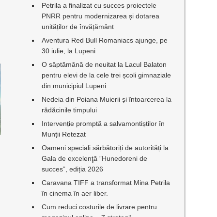
Petrila a finalizat cu succes proiectele
PNRR pentru modernizarea și dotarea
unităților de învățământ
Aventura Red Bull Romaniacs ajunge, pe
30 iulie, la Lupeni
O săptămână de neuitat la Lacul Balaton
pentru elevi de la cele trei școli gimnaziale
din municipiul Lupeni
Nedeia din Poiana Muierii și întoarcerea la
rădăcinile timpului
Intervenție promptă a salvamontiștilor în
Munții Retezat
Oameni speciali sărbătoriți de autorități la
Gala de excelenţă ”Hunedoreni de
succes”, ediția 2026
Caravana TIFF a transformat Mina Petrila
în cinema în aer liber.
Cum reduci costurile de livrare pentru