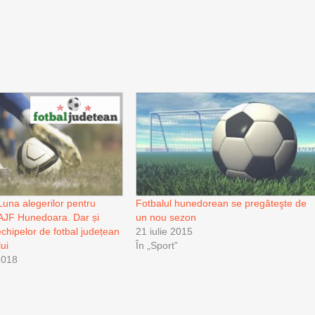
Luna alegerilor pentru
Fotbalul hunedorean se pregăteşte de
AJF Hunedoara. Dar și
un nou sezon
echipelor de fotbal județean
21 iulie 2015
lui
În „Sport”
2018