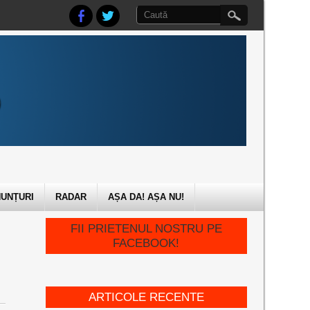
UNȚURI
RADAR
AȘA DA! AȘA NU!
FII PRIETENUL NOSTRU PE
FACEBOOK!
ARTICOLE RECENTE