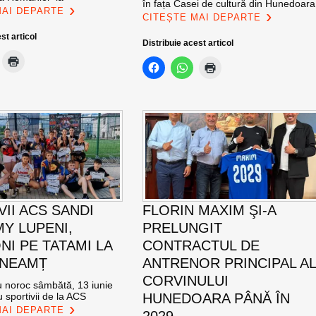
în fața Casei de cultură din Hunedoara
MAI DEPARTE
CITEȘTE MAI DEPARTE
st articol
Distribuie acest articol
VII ACS SANDI
FLORIN MAXIM ŞI-A
Y LUPENI,
PRELUNGIT
NI PE TATAMI LA
CONTRACTUL DE
 NEAMȚ
ANTRENOR PRINCIPAL A
CORVINULUI
cu noroc sâmbătă, 13 iunie
 sportivii de la ACS
HUNEDOARA PÂNĂ ÎN
MAI DEPARTE