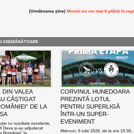
(Următoarea știre)
Minerii nu vor mai fi plătiţi în reg
RI ASEMĂNĂTOARE
 DIN VALEA
CORVINUL HUNEDOARA
AU CÂȘTIGAT
PREZINTĂ LOTUL
ROMÂNIEI” DE LA
PENTRU SUPERLIGĂ
SA
ÎNTR-UN SUPER-
EVENIMENT
ție cu rezultate excelente,
CM Deva și-au adjudecat
Miercuri, 8 iulie 2026, de la ora 19:30,
a României” la