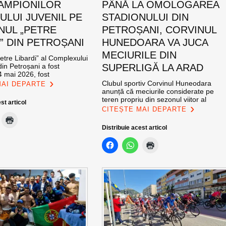
AMPIONILOR
PÂNĂ LA OMOLOGAREA
ULUI JUVENIL PE
STADIONULUI DIN
NUL „PETRE
PETROȘANI, CORVINUL
I” DIN PETROȘANI
HUNEDOARA VA JUCA
MECIURILE DIN
etre Libardi” al Complexului
din Petroșani a fost
SUPERLIGĂ LA ARAD
4 mai 2026, fost
Clubul sportiv Corvinul Huneodara
MAI DEPARTE
anunță că meciurile considerate pe
teren propriu din sezonul viitor al
st articol
CITEȘTE MAI DEPARTE
Distribuie acest articol