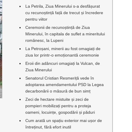
La Petrila, Ziua Minerului s-a desfășurat
cu recunoștință față de trecut și încredere
pentru viitor
Ceremonii de recunoștință de Ziua
Minerului, în capitala de suflet a mineritului
românesc, la Lupeni
La Petroșani, minerii au fost omagiați de
ziua lor printr-o emoționantă ceremonie
Eroii din adâncuri omagiați la Vulcan, de
Ziua Minerului
Senatorul Cristian Resmeriță vede în
adoptarea amendamentului PSD la Legea
decarbonării o măsură de bun simț
Zeci de hectare mistuite și zeci de
pompieri mobilizați pentru a proteja
oameni, locuințe, gospodării și păduri
Cum arată un spațiu exterior mai ușor de
întreținut, fără efort inutil