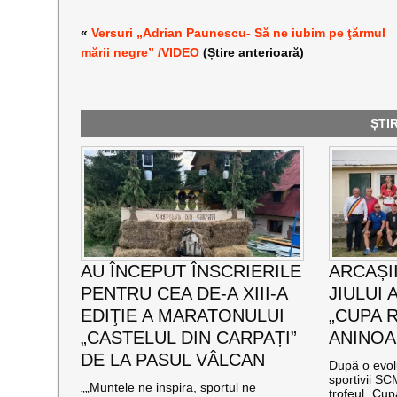
«
Versuri „Adrian Paunescu- Să ne iubim pe ţărmul
mării negre” /VIDEO
(Știre anterioară)
ȘTI
AU ÎNCEPUT ÎNSCRIERILE
ARCAȘII
PENTRU CEA DE-A XIII-A
JIULUI 
EDIŢIE A MARATONULUI
„CUPA 
„CASTELUL DIN CARPAȚI”
ANINOA
DE LA PASUL VÂLCAN
După o evolu
sportivii S
„„Muntele ne inspira, sportul ne
trofeul „Cup