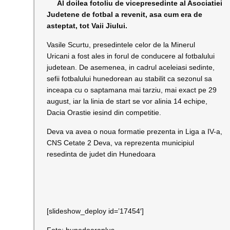
Al doilea fotoliu de vicepresedinte al Asociatiei
Judetene de fotbal a revenit, asa cum era de
asteptat, tot Vaii Jiului.
Vasile Scurtu, presedintele celor de la Minerul
Uricani a fost ales in forul de conducere al fotbalului
judetean. De asemenea, in cadrul aceleiasi sedinte,
sefii fotbalului hunedorean au stabilit ca sezonul sa
inceapa cu o saptamana mai tarziu, mai exact pe 29
august, iar la linia de start se vor alinia 14 echipe,
Dacia Orastie iesind din competitie.
Deva va avea o noua formatie prezenta in Liga a IV-a,
CNS Cetate 2 Deva, va reprezenta municipiul
resedinta de judet din Hunedoara
[slideshow_deploy id=’17454′]