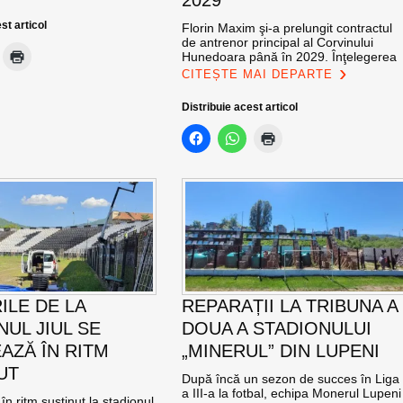
2029
st articol
Florin Maxim şi-a prelungit contractul
de antrenor principal al Corvinului
Hunedoara până în 2029. Înţelegerea
CITEȘTE MAI DEPARTE
Distribuie acest articol
ILE DE LA
REPARAȚII LA TRIBUNA A
NUL JIUL SE
DOUA A STADIONULUI
AZĂ ÎN RITM
„MINERUL” DIN LUPENI
UT
După încă un sezon de succes în Liga
a III-a la fotbal, echipa Monerul Lupeni
în ritm susținut la stadionul