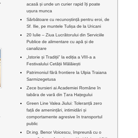
,
acasă și unde un curier rapid îți poate
ușura munca
Sărbătoare cu recunoștință pentru eroi, de
Sf. Ilie, pe muntele Tulișa de la Uricani
20 Iulie – Ziua Lucrătorului din Serviciile
Publice de alimentare cu apă și de
canalizare
„Istorie și Tradiții” la ediția a VIII-a a
Festivalului Cetății Mălăiești
Patrimoniul fără frontiere la Ulpia Traiana
Sarmizegetusa
Zece bursieri ai Academiei Române în
tabăra de vară din Țara Hațegului
Green Line Valea Jiului: Toleranță zero
față de amenințări, intimidări și
L
comportamente agresive în transportul
public
Dr.ing. Benor Voicescu, împreună cu o