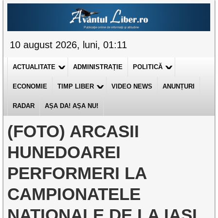
10 august 2026, luni, 01:11
ACTUALITATE
ADMINISTRAȚIE
POLITICĂ
ECONOMIE
TIMP LIBER
VIDEO NEWS
ANUNȚURI
RADAR
AȘA DA! AȘA NU!
(FOTO) ARCASII
HUNEDOAREI
PERFORMERI LA
CAMPIONATELE
NATIONALE DE LA IASI