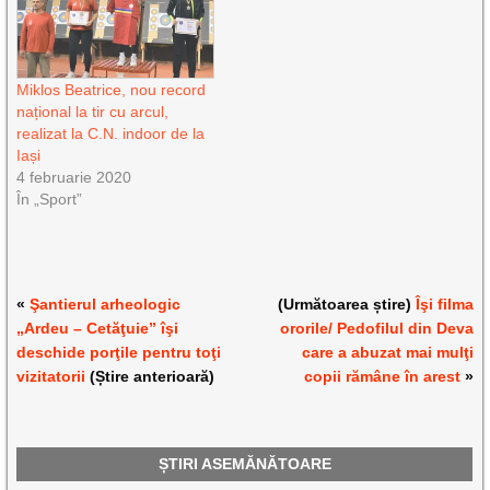
Miklos Beatrice, nou record
național la tir cu arcul,
realizat la C.N. indoor de la
Iași
4 februarie 2020
În „Sport”
«
Şantierul arheologic
(Următoarea știre)
Îşi filma
„Ardeu – Cetăţuie” îşi
ororile/ Pedofilul din Deva
deschide porţile pentru toţi
care a abuzat mai mulţi
vizitatorii
(Știre anterioară)
copii rămâne în arest
»
ȘTIRI ASEMĂNĂTOARE