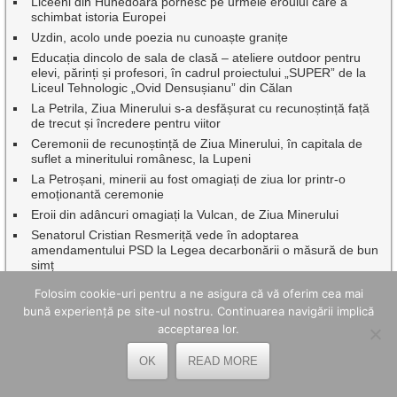
Liceeni din Hunedoara pornesc pe urmele eroului care a
schimbat istoria Europei
Uzdin, acolo unde poezia nu cunoaște granițe
Educația dincolo de sala de clasă – ateliere outdoor pentru
elevi, părinți și profesori, în cadrul proiectului „SUPER” de la
Liceul Tehnologic „Ovid Densușianu” din Călan
La Petrila, Ziua Minerului s-a desfășurat cu recunoștință față
de trecut și încredere pentru viitor
Ceremonii de recunoștință de Ziua Minerului, în capitala de
suflet a mineritului românesc, la Lupeni
La Petroșani, minerii au fost omagiați de ziua lor printr-o
emoționantă ceremonie
Eroii din adâncuri omagiați la Vulcan, de Ziua Minerului
Senatorul Cristian Resmeriță vede în adoptarea
amendamentului PSD la Legea decarbonării o măsură de bun
simț
Zeci de hectare mistuite și zeci de pompieri mobilizați pentru a
Folosim cookie-uri pentru a ne asigura că vă oferim cea mai
proteja oameni, locuințe, gospodării și păduri
bună experiență pe site-ul nostru. Continuarea navigării implică
Cum arată un spațiu exterior mai ușor de întreținut, fără efort
acceptarea lor.
inutil
Petrila a finalizat cu succes proiectele PNRR pentru
OK
READ MORE
modernizarea și dotarea unităților de învățământ
Aventura Red Bull Romaniacs ajunge, pe 30 iulie, la Lupeni