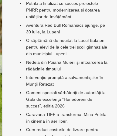
Petrila a finalizat cu succes proiectele
PNRR pentru modernizarea și dotarea
unităților de învățământ
Aventura Red Bull Romaniacs ajunge, pe
30 iulie, la Lupeni
O săptămână de neuitat la Lacul Balaton
pentru elevi de la cele trei școli gimnaziale
din municipiul Lupeni
Nedeia din Poiana Muierii și întoarcerea la
rădăcinile timpului
Intervenție promptă a salvamontiștilor în
Munții Retezat
Oameni speciali sărbătoriți de autorități la
Gala de excelenţă ”Hunedoreni de
succes”, ediția 2026
Caravana TIFF a transformat Mina Petrila
în cinema în aer liber.
Cum reduci costurile de livrare pentru