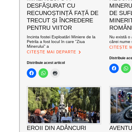
DESFĂȘURAT CU
MINERUL
RECUNOȘTINȚĂ FAȚĂ DE
DE SUF
TRECUT ȘI ÎNCREDERE
MINERI
PENTRU VIITOR
ROMÂNE
Incinta fostei Exploatări Miniere de la
Nu există o 
Petrila a fost locul în care ”Ziua
cărei nume s
Minerului” a
CITEȘTE 
CITEȘTE MAI DEPARTE
Distribuie ace
Distribuie acest articol
EROII DIN ADÂNCURI
AVENTU