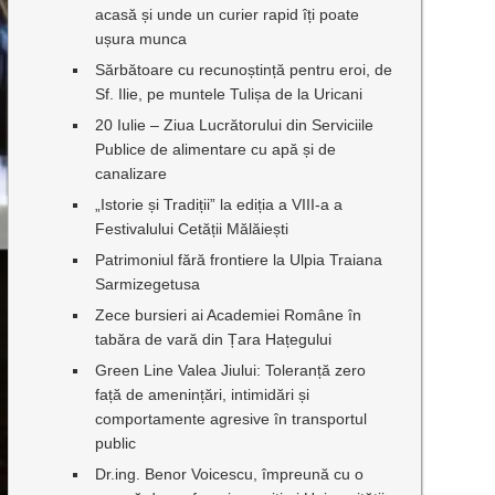
acasă și unde un curier rapid îți poate
ușura munca
Sărbătoare cu recunoștință pentru eroi, de
Sf. Ilie, pe muntele Tulișa de la Uricani
20 Iulie – Ziua Lucrătorului din Serviciile
Publice de alimentare cu apă și de
canalizare
„Istorie și Tradiții” la ediția a VIII-a a
Festivalului Cetății Mălăiești
Patrimoniul fără frontiere la Ulpia Traiana
Sarmizegetusa
Zece bursieri ai Academiei Române în
tabăra de vară din Țara Hațegului
Green Line Valea Jiului: Toleranță zero
față de amenințări, intimidări și
comportamente agresive în transportul
public
Dr.ing. Benor Voicescu, împreună cu o