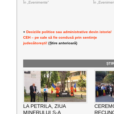
În „Evenimente”
În „Evenimen
«
Deciziile politice sau administrative devin istorie/
CEH – pe cale să fie condusă prin sentinţe
judecătoreşti!
(Știre anterioară)
ȘTI
LA PETRILA, ZIUA
CEREMO
MINERULUI S-A
RECUNO