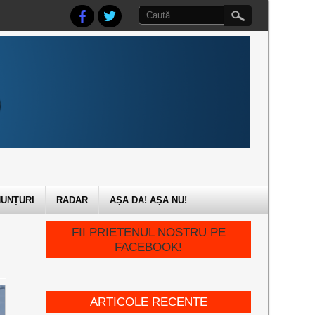
UNȚURI
RADAR
AȘA DA! AȘA NU!
FII PRIETENUL NOSTRU PE
FACEBOOK!
ARTICOLE RECENTE