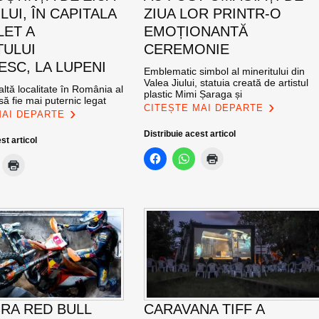
UI, ÎN CAPITALA
ZIUA LOR PRINTR-O
LET A
EMOȚIONANTĂ
TULUI
CEREMONIE
SC, LA LUPENI
Emblematic simbol al mineritului din
Valea Jiului, statuia creată de artistul
altă localitate în România al
plastic Mimi Șaraga și
ă fie mai puternic legat
CITEȘTE MAI DEPARTE
MAI DEPARTE
Distribuie acest articol
st articol
RA RED BULL
CARAVANA TIFF A