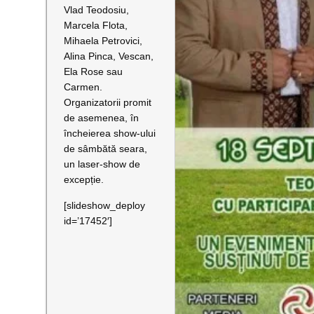
Vlad Teodosiu,
Marcela Flota,
Mihaela Petrovici,
Alina Pinca, Vescan,
Ela Rose sau
Carmen.
Organizatorii promit
de asemenea, în
încheierea show-ului
de sâmbătă seara,
un laser-show de
excepție.
[slideshow_deploy
id=’17452′]