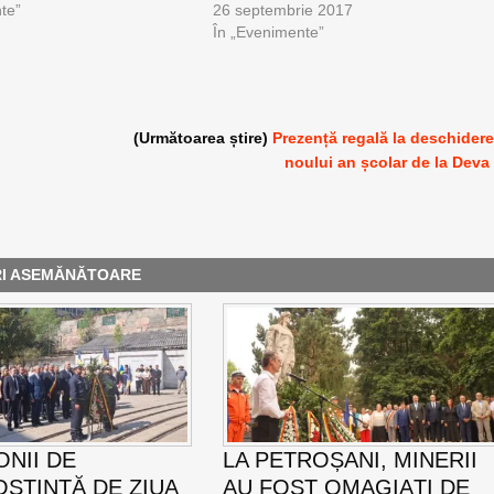
te”
26 septembrie 2017
În „Evenimente”
(Următoarea știre)
Prezență regală la deschider
noului an școlar de la Deva
RI ASEMĂNĂTOARE
NII DE
LA PETROȘANI, MINERII
ȘTINȚĂ DE ZIUA
AU FOST OMAGIAȚI DE