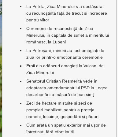
La Petrila, Ziua Minerului s-a desfășurat
cu recunoștință față de trecut și încredere
pentru viitor
Ceremonii de recunoștință de Ziua
Minerului, în capitala de suflet a mineritului
românesc, la Lupeni
La Petroșani, minerii au fost omagiați de
ziua lor printr-o emoționantă ceremonie
Eroii din adâncuri omagiați la Vulcan, de
Ziua Minerului
Senatorul Cristian Resmeriță vede în
adoptarea amendamentului PSD la Legea
decarbonării o măsură de bun simț
Zeci de hectare mistuite și zeci de
pompieri mobilizați pentru a proteja
oameni, locuințe, gospodării și păduri
Cum arată un spațiu exterior mai ușor de
întreținut, fără efort inutil