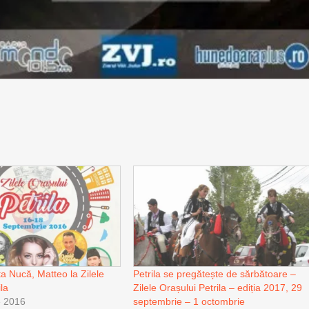
ta Nucă, Matteo la Zilele
Petrila se pregătește de sărbătoare –
ila
Zilele Orașului Petrila – ediția 2017, 29
e 2016
septembrie – 1 octombrie