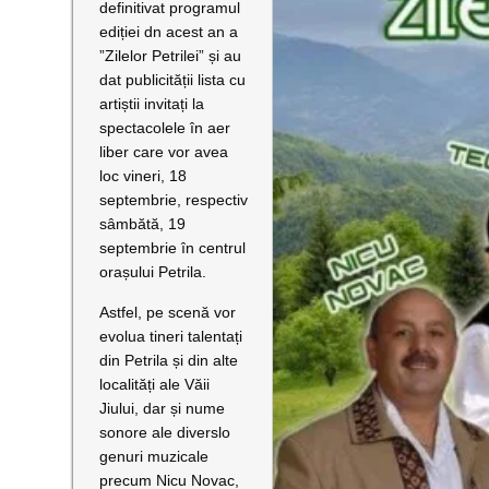
definitivat programul
ediției dn acest an a
”Zilelor Petrilei” și au
dat publicității lista cu
artiștii invitați la
spectacolele în aer
liber care vor avea
loc vineri, 18
septembrie, respectiv
sâmbătă, 19
septembrie în centrul
orașului Petrila.
Astfel, pe scenă vor
evolua tineri talentați
din Petrila și din alte
localități ale Văii
Jiului, dar și nume
sonore ale diverslo
genuri muzicale
precum Nicu Novac,