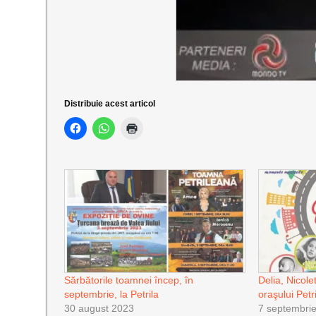
Distribuie acest articol
Sărbătorile toamnei încep, în
Delia, Nicole
septembrie, la Petrila
oraşului Petr
30 august 2023
7 septembri