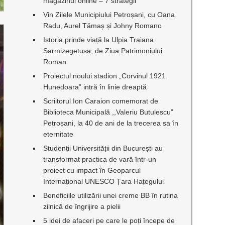
magazinul online – 7 strategii
Vin Zilele Municipiului Petroșani, cu Oana
Radu, Aurel Tămaș și Johny Romano
Istoria prinde viață la Ulpia Traiana
Sarmizegetusa, de Ziua Patrimoniului
Roman
Proiectul noului stadion „Corvinul 1921
Hunedoara” intră în linie dreaptă
Scriitorul Ion Caraion comemorat de
Biblioteca Municipală ,,Valeriu Butulescu”
Petroșani, la 40 de ani de la trecerea sa în
eternitate
Studenții Universității din București au
transformat practica de vară într-un
proiect cu impact în Geoparcul
Internațional UNESCO Țara Hațegului
Beneficiile utilizării unei creme BB în rutina
zilnică de îngrijire a pielii
5 idei de afaceri pe care le poți începe de