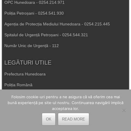
OPC Hunedoara - 0254.214.971
Poliția Petroșani - 0254.541.930
Agenția de Protecția Mediului Hunedoara - 0254.215.445
Spitalul de Urgență Petroșani - 0254.544.321
Număr Unic de Urgență - 112
LEGĂTURI UTILE
Prefectura Hunedoara
Poliția Română
Inspectoratul Școlar Hunedoara
Folosim cookie-uri pentru a ne asigura că vă oferim cea mai
bună experiență pe site-ul nostru. Continuarea navigării implică
Consiliul Județean Hunedoara
acceptarea lor.
Primăria Petrila
OK
READ MORE