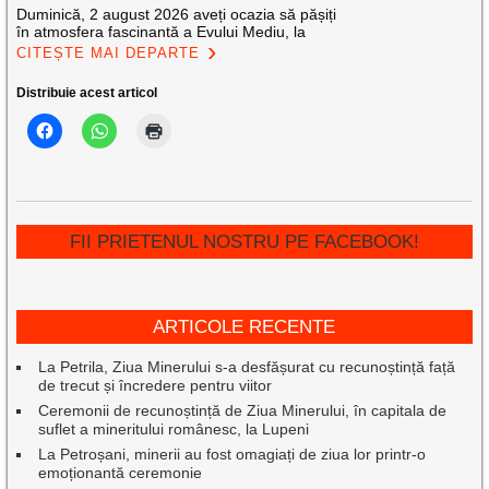
Duminică, 2 august 2026 aveți ocazia să pășiți
în atmosfera fascinantă a Evului Mediu, la
CITEȘTE MAI DEPARTE
Distribuie acest articol
FII PRIETENUL NOSTRU PE FACEBOOK!
ARTICOLE RECENTE
La Petrila, Ziua Minerului s-a desfășurat cu recunoștință față
de trecut și încredere pentru viitor
Ceremonii de recunoștință de Ziua Minerului, în capitala de
suflet a mineritului românesc, la Lupeni
La Petroșani, minerii au fost omagiați de ziua lor printr-o
emoționantă ceremonie