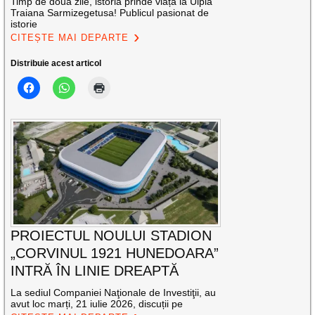
Timp de două zile, istoria prinde viață la Ulpia
Traiana Sarmizegetusa! Publicul pasionat de
istorie
CITEȘTE MAI DEPARTE
Distribuie acest articol
PROIECTUL NOULUI STADION
„CORVINUL 1921 HUNEDOARA”
INTRĂ ÎN LINIE DREAPTĂ
La sediul Companiei Naţionale de Investiţii, au
avut loc marți, 21 iulie 2026, discuții pe