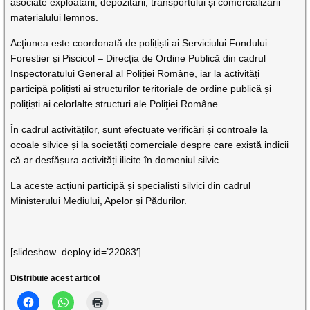
asociate exploatării, depozitării, transportului și comercializării
materialului lemnos.
Acţiunea este coordonată de polițiști ai Serviciului Fondului
Forestier și Piscicol – Direcția de Ordine Publică din cadrul
Inspectoratului General al Poliției Române, iar la activități
participă polițiști ai structurilor teritoriale de ordine publică și
polițiști ai celorlalte structuri ale Poliţiei Române.
În cadrul activităților, sunt efectuate verificări și controale la
ocoale silvice și la societăți comerciale despre care există indicii
că ar desfășura activități ilicite în domeniul silvic.
La aceste acțiuni participă și specialiști silvici din cadrul
Ministerului Mediului, Apelor și Pădurilor.
[slideshow_deploy id=’22083′]
Distribuie acest articol