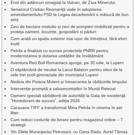
Eroii din adâncuri omagiați la Vulcan, de Ziua Minerului
Senatorul Cristian Resmeriță vede în adoptarea
amendamentului PSD la Legea decarbonării o măsură de bun
simț
Zeci de hectare mistuite și zeci de pompieri mobilizați pentru a
proteja oameni, locuințe, gospodării și păduri
Cum arată un spațiu exterior mai ușor de întreținut, fără efort
inutil
Petrila a finalizat cu succes proiectele PNRR pentru
modernizarea și dotarea unităților de învățământ
Aventura Red Bull Romaniacs ajunge, pe 30 iulie, la Lupeni
O săptămână de neuitat la Lacul Balaton pentru elevi de la
cele trei școli gimnaziale din municipiul Lupeni
Nedeia din Poiana Muierii și întoarcerea la rădăcinile timpului
Intervenție promptă a salvamontiștilor în Munții Retezat
Oameni speciali sărbătoriți de autorități la Gala de excelenţă
”Hunedoreni de succes”, ediția 2026
Caravana TIFF a transformat Mina Petrila în cinema în aer
liber.
Cum reduci costurile de livrare pentru magazinul online – 7
strategii
Vin Zilele Municipiului Petroșani, cu Oana Radu, Aurel Tămaș