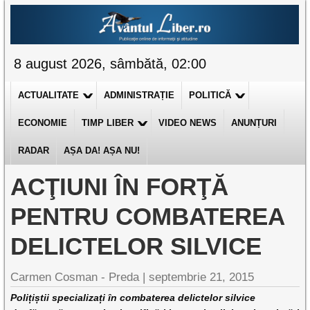
8 august 2026, sâmbătă, 02:00
ACTUALITATE
ADMINISTRAȚIE
POLITICĂ
ECONOMIE
TIMP LIBER
VIDEO NEWS
ANUNȚURI
RADAR
AȘA DA! AȘA NU!
ACŢIUNI ÎN FORŢĂ
PENTRU COMBATEREA
DELICTELOR SILVICE
Carmen Cosman - Preda |
septembrie 21, 2015
Polițiștii specializați în combaterea delictelor silvice