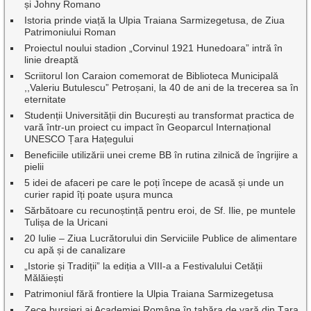
și Johny Romano
Istoria prinde viață la Ulpia Traiana Sarmizegetusa, de Ziua
Patrimoniului Roman
Proiectul noului stadion „Corvinul 1921 Hunedoara” intră în
linie dreaptă
Scriitorul Ion Caraion comemorat de Biblioteca Municipală
,,Valeriu Butulescu” Petroșani, la 40 de ani de la trecerea sa în
eternitate
Studenții Universității din București au transformat practica de
vară într-un proiect cu impact în Geoparcul Internațional
UNESCO Țara Hațegului
Beneficiile utilizării unei creme BB în rutina zilnică de îngrijire a
pielii
5 idei de afaceri pe care le poți începe de acasă și unde un
curier rapid îți poate ușura munca
Sărbătoare cu recunoștință pentru eroi, de Sf. Ilie, pe muntele
Tulișa de la Uricani
20 Iulie – Ziua Lucrătorului din Serviciile Publice de alimentare
cu apă și de canalizare
„Istorie și Tradiții” la ediția a VIII-a a Festivalului Cetății
Mălăiești
Patrimoniul fără frontiere la Ulpia Traiana Sarmizegetusa
Zece bursieri ai Academiei Române în tabăra de vară din Țara