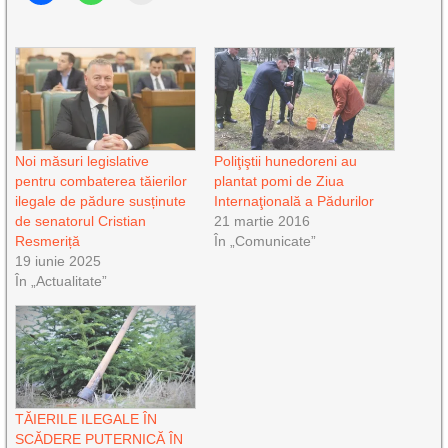
Noi măsuri legislative
Poliţiştii hunedoreni au
pentru combaterea tăierilor
plantat pomi de Ziua
ilegale de pădure susținute
Internaţională a Pădurilor
de senatorul Cristian
21 martie 2016
Resmeriță
În „Comunicate”
19 iunie 2025
În „Actualitate”
TĂIERILE ILEGALE ÎN
SCĂDERE PUTERNICĂ ÎN