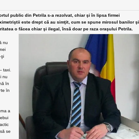
tul public din Petrila s-a rezolvat, chiar şi în lipsa firmei
ximetriştii este drept că au simţit, cum se spune mirosul banilor ş
itatea o făcea chiar şi ilegal, însă doar pe raza oraşului Petrila.
ă nu
mei
-şi
– taxi.
ni nu
nă în
rte în
lema a
rebui
actic
 să se