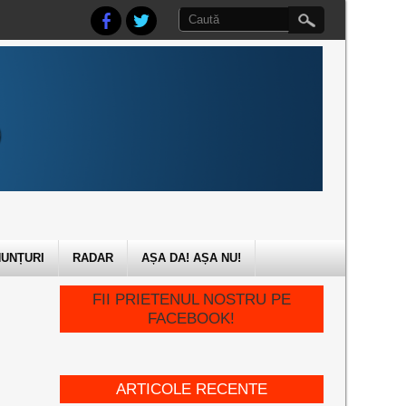
UNȚURI
RADAR
AȘA DA! AȘA NU!
FII PRIETENUL NOSTRU PE
FACEBOOK!
ARTICOLE RECENTE