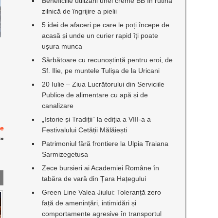
Beneficiile utilizării unei creme BB în rutina
zilnică de îngrijire a pielii
5 idei de afaceri pe care le poți începe de
acasă și unde un curier rapid îți poate
ușura munca
Sărbătoare cu recunoștință pentru eroi, de
Sf. Ilie, pe muntele Tulișa de la Uricani
20 Iulie – Ziua Lucrătorului din Serviciile
Publice de alimentare cu apă și de
canalizare
„Istorie și Tradiții” la ediția a VIII-a a
de
Festivalului Cetății Mălăiești
»
Patrimoniul fără frontiere la Ulpia Traiana
Sarmizegetusa
Zece bursieri ai Academiei Române în
tabăra de vară din Țara Hațegului
Green Line Valea Jiului: Toleranță zero
față de amenințări, intimidări și
comportamente agresive în transportul