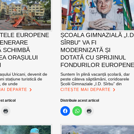
TELE EUROPENE
ȘCOALA GIMNAZIALĂ „I.D
GENERARE
SÎRBU” VA FI
 SCHIMBĂ
MODERNIZATĂ ȘI
EA ORAȘULUI
DOTATĂ CU SPRIJINUL
I
FONDURILOR EUROPEN
șului Uricani, devenit de
Suntem în plină vacanță școlară, dar
ni stațiune turistică de
peste câteva săptămâni, coridoarele
l, de unde
Școlii Gimnaziale „I.D. Sîrbu” din
MAI DEPARTE
CITEȘTE MAI DEPARTE
st articol
Distribuie acest articol