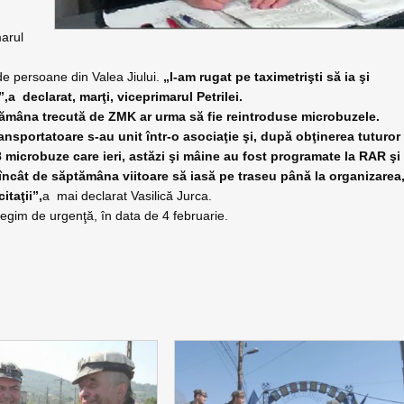
marul
 de persoane din Valea Jiului.
„I-am rugat pe taximetrişti să ia şi
”,a
declarat, marţi, viceprimarul Petrilei.
tămâna trecută de ZMK ar urma să fie reintroduse microbuzele.
ransportatoare s-au unit într-o asociaţie şi, după obţinerea tuturor
18 microbuze care ieri, astăzi şi mâine au fost programate la RAR şi
 încât de săptămâna viitoare să iasă pe traseu până la organizarea
itaţii”,
a
mai declarat Vasilică Jurca.
în regim de urgenţă, în data de 4 februarie.