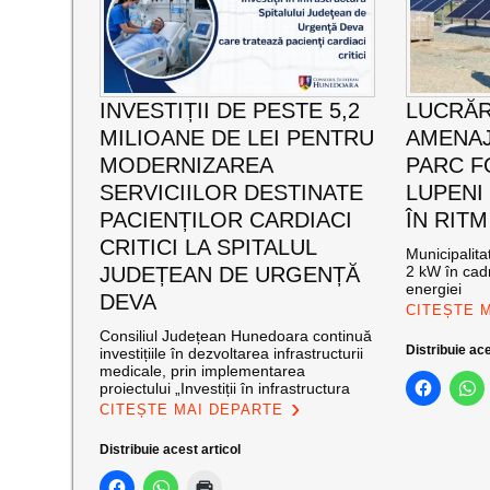
INVESTIȚII DE PESTE 5,2
LUCRĂR
MILIOANE DE LEI PENTRU
AMENAJ
MODERNIZAREA
PARC F
SERVICIILOR DESTINATE
LUPENI
PACIENȚILOR CARDIACI
ÎN RITM
CRITICI LA SPITALUL
Municipalit
JUDEȚEAN DE URGENȚĂ
2 kW în cadr
energiei
DEVA
CITEȘTE 
Consiliul Județean Hunedoara continuă
Distribuie ace
investițiile în dezvoltarea infrastructurii
medicale, prin implementarea
proiectului „Investiții în infrastructura
CITEȘTE MAI DEPARTE
Distribuie acest articol