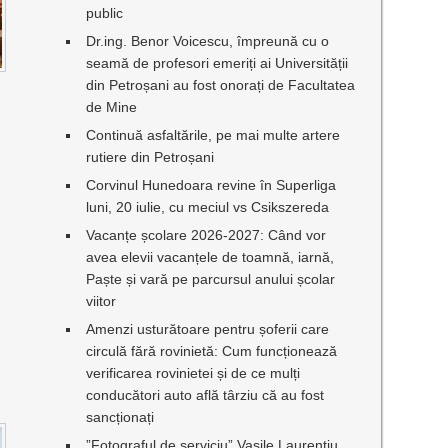
public
Dr.ing. Benor Voicescu, împreună cu o
seamă de profesori emeriți ai Universității
I
din Petroșani au fost onorați de Facultatea
de Mine
Continuă asfaltările, pe mai multe artere
rutiere din Petroșani
Corvinul Hunedoara revine în Superliga
luni, 20 iulie, cu meciul vs Csikszereda
Vacanțe școlare 2026-2027: Când vor
avea elevii vacanțele de toamnă, iarnă,
Paște și vară pe parcursul anului școlar
viitor
Amenzi usturătoare pentru șoferii care
circulă fără rovinietă: Cum funcționează
verificarea rovinietei și de ce mulți
conducători auto află târziu că au fost
sancționați
”Fotograful de serviciu” Vasile Laurențiu