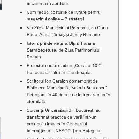
în cinema în aer liber.
Cum reduci costurile de livrare pentru
magazinul online – 7 strategii
Vin Zilele Municipiului Petroșani, cu Oana
Radu, Aurel Tămaș și Johny Romano
Istoria prinde viață la Ulpia Traiana
Sarmizegetusa, de Ziua Patrimoniului
Roman
,
Proiectul noului stadion „Corvinul 1921
Hunedoara” intră în linie dreaptă
Scriitorul Ion Caraion comemorat de
Biblioteca Municipală ,,Valeriu Butulescu”
Petroșani, la 40 de ani de la trecerea sa în
eternitate
Studenții Universității din București au
transformat practica de vară într-un
proiect cu impact în Geoparcul
Internațional UNESCO Țara Hațegului