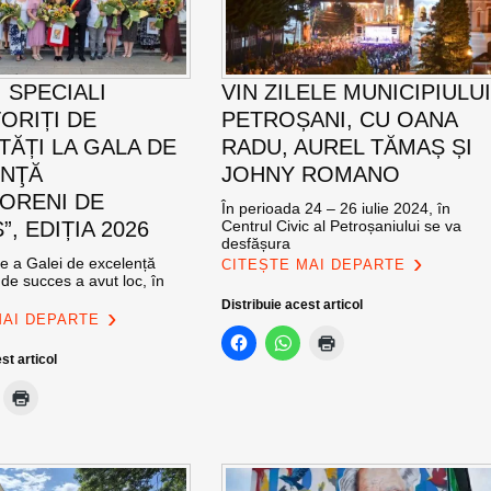
 SPECIALI
VIN ZILELE MUNICIPIULU
ORIȚI DE
PETROȘANI, CU OANA
TĂȚI LA GALA DE
RADU, AUREL TĂMAȘ ȘI
ENŢĂ
JOHNY ROMANO
ORENI DE
În perioada 24 – 26 iulie 2024, în
, EDIȚIA 2026
Centrul Civic al Petroșaniului se va
desfășura
ie a Galei de excelență
CITEȘTE MAI DEPARTE
de succes a avut loc, în
Distribuie acest articol
MAI DEPARTE
st articol