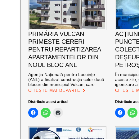
PRIMĂRIA VULCAN
ACȚIUNI
PRIMEȘTE CERERI
PUNCTE
PENTRU REPARTIZAREA
COLECT
APARTAMENTELOR DIN
DEȘEUR
NOUL BLOC ANL
PETROȘ
Agenția Națională pentru Locuințe
În municipiu
(ANL) a finalizat construcția celor două
aceste zile,
blocuri din municipiul Vulcan, care
igienizare a
CITEȘTE MAI DEPARTE
CITEȘTE 
Distribuie acest articol
Distribuie ace