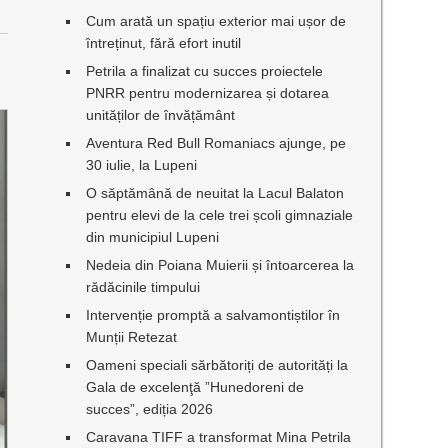
Cum arată un spațiu exterior mai ușor de
întreținut, fără efort inutil
i
Petrila a finalizat cu succes proiectele
PNRR pentru modernizarea și dotarea
unităților de învățământ
Aventura Red Bull Romaniacs ajunge, pe
30 iulie, la Lupeni
O săptămână de neuitat la Lacul Balaton
pentru elevi de la cele trei școli gimnaziale
din municipiul Lupeni
Nedeia din Poiana Muierii și întoarcerea la
rădăcinile timpului
Intervenție promptă a salvamontiștilor în
Munții Retezat
Oameni speciali sărbătoriți de autorități la
Gala de excelenţă ”Hunedoreni de
succes”, ediția 2026
Caravana TIFF a transformat Mina Petrila