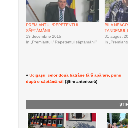
PREMIANTUL/REPETENTUL
BILA NEAGR
SĂPTĂMÂNII
TANDEMUL 
19 decembrie 2015
31 august 2
În „Premiantul / Repetentul săptămânii”
În „Premiant
«
Ucigaşul celor două bătrâne fără apărare, prins
după o săptămână!
(Știre anterioară)
ȘTI