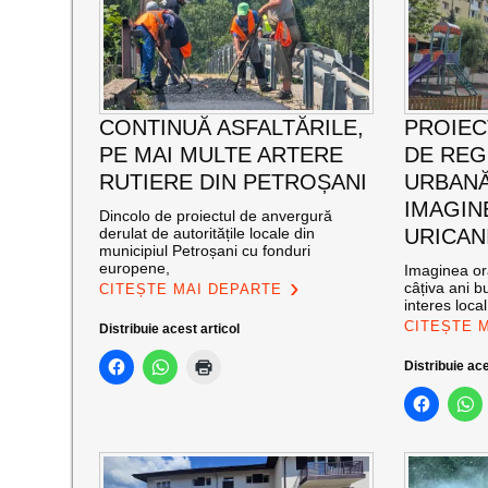
CONTINUĂ ASFALTĂRILE,
PROIEC
PE MAI MULTE ARTERE
DE RE
RUTIERE DIN PETROȘANI
URBANĂ
IMAGIN
Dincolo de proiectul de anvergură
derulat de autoritățile locale din
URICAN
municipiul Petroșani cu fonduri
europene,
Imaginea ora
câțiva ani bu
CITEȘTE MAI DEPARTE
interes loca
CITEȘTE 
Distribuie acest articol
Distribuie ace