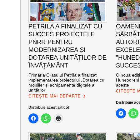
PETRILA A FINALIZAT CU
OAMENI
SUCCES PROIECTELE
SĂRBĂT
PNRR PENTRU
AUTORI
MODERNIZAREA ȘI
EXCEL
DOTAREA UNITĂȚILOR DE
”HUNED
ÎNVĂȚĂMÂNT
SUCCES”
Primăria Orașului Petrila a finalizat
O nouă ediț
implementarea proiectului „Dotarea cu
Huneodreni 
mobilier și echipamente digitale a
aceste
unităților
CITEȘTE 
CITEȘTE MAI DEPARTE
Distribuie ace
Distribuie acest articol