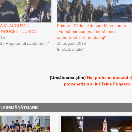
A 31 AUGUST /
Primarul Păducel despre Mina Lonea:
PADUCEL – JURCA
„Eu mă mir cum mai îndrăznesc
015
oamenii să intre în abataj!”
ul / Repetentul săptămânii”
25 august 2015
În „Actualitate”
(Următoarea știre)
Noi probe în dosarul 
proxenetism al lui Telus Frigescu
RI ASEMĂNĂTOARE