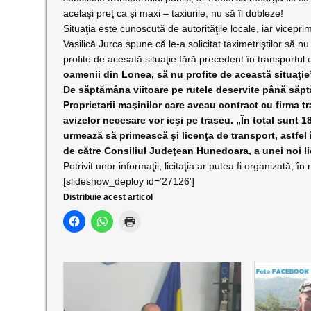
acelaşi preţ ca şi maxi – taxiurile, nu să îl dubleze!
Situaţia este cunoscută de autorităţile locale, iar vicepri
Vasilică Jurca spune că le-a solicitat taximetriştilor să nu
profite de acesată situaţie fără precedent în transportul
oamenii din Lonea, să nu profite de această situaţie
De săptămâna viitoare pe rutele deservite până săp
Proprietarii maşinilor care aveau contract cu firma t
avizelor necesare vor ieşi pe traseu. „În total sunt 
urmează să primească şi licenţa de transport, astfel
de către Consiliul Judeţean Hunedoara, a unei noi lic
Potrivit unor informaţii, licitaţia ar putea fi organizată, 
[slideshow_deploy id=’27126′]
Distribuie acest articol