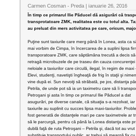
Carmen Cosman - Preda |
ianuarie 26, 2016
În timp ce primarul Ilie Păducel dă asigurări că traspor
transprotatoare ZMK, realitatea este cu totul alta. Ta
au preluat din mers activitatea pe care, oricum, major
Puţine sunt taxiurile care merg până în Lonea, asta ca s
mai vorbim de Cimpa, în încercarea de a suplini lipsa fir
transporatoare ZMK, care săptămâna trecută a decis să
retragă microbuzele de pe traseu din cauza concurenţei
neloiale a taxiurilor care circulă, ilegal, în regim de maxi 
Elevi, studenţi, navetişti îngheaţă de frig în staţii şi nime
vine după ei. Sun nevoiţi să străbată, pe jos, distanţa pâ
Petrila, de unde pot să ia un taximetru care să îi transpo
Petroşani şi asta în timp ce primarul Ilie Păducel a dat
asugurări, pe diverse canale, că situaţia s-a rezolvat, iar
taxiurile au suplinit cu succes lipsa maxi-taxiurilor. Prob
fost generată de distanţele mari pe care taximetrele ar t
să le parcurgă, pentru că până la Lonea distanţa este pr
dublă faţă de ruta Petroşani – Petrila şi, dacă tot au vrut
substituie transportului public, ar trebui să meargă fix cu