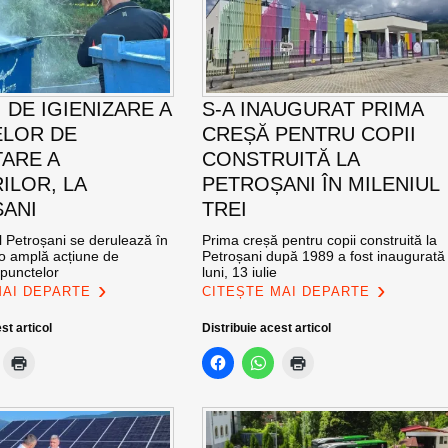
 DE IGIENIZARE A
S-A INAUGURAT PRIMA
LOR DE
CREȘĂ PENTRU COPII
ARE A
CONSTRUITĂ LA
ILOR, LA
PETROȘANI ÎN MILENIUL
ANI
TREI
l Petroșani se derulează în
Prima creșă pentru copii construită la
 o amplă acțiune de
Petroșani după 1989 a fost inaugurată
 punctelor
luni, 13 iulie
MAI DEPARTE
CITEȘTE MAI DEPARTE
st articol
Distribuie acest articol