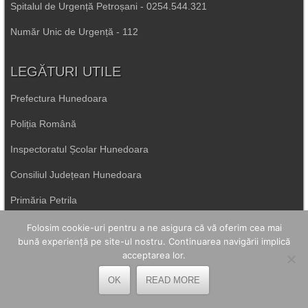
Spitalul de Urgență Petroșani - 0254.544.321
Număr Unic de Urgență - 112
LEGĂTURI UTILE
Prefectura Hunedoara
Poliția Română
Inspectoratul Școlar Hunedoara
Consiliul Județean Hunedoara
Primăria Petrila
Folosim cookie-uri pentru a ne asigura că vă oferim cea mai
Primăria Petroșani
bună experiență pe site-ul nostru. Continuarea navigării implică
acceptarea lor.
Primăria Aninoasa
OK
READ MORE
Primăria Lupeni