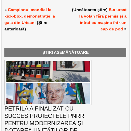
«
Campionul mondial la
(Următoarea știre)
S-a urcat
kick-box, demonstrație la
la volan fără permis şi a
gala din Uricani
(Știre
intrat cu maşina într-un
anterioară)
cap de pod
»
ȘTIRI ASEMĂNĂTOARE
PETRILA A FINALIZAT CU
SUCCES PROIECTELE PNRR
PENTRU MODERNIZAREA ȘI
DOTAREA UNITĂȚILOR DE