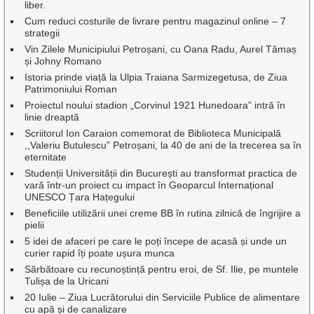
liber.
Cum reduci costurile de livrare pentru magazinul online – 7
strategii
Vin Zilele Municipiului Petroșani, cu Oana Radu, Aurel Tămaș
și Johny Romano
Istoria prinde viață la Ulpia Traiana Sarmizegetusa, de Ziua
Patrimoniului Roman
Proiectul noului stadion „Corvinul 1921 Hunedoara” intră în
linie dreaptă
Scriitorul Ion Caraion comemorat de Biblioteca Municipală
,,Valeriu Butulescu” Petroșani, la 40 de ani de la trecerea sa în
eternitate
Studenții Universității din București au transformat practica de
vară într-un proiect cu impact în Geoparcul Internațional
UNESCO Țara Hațegului
Beneficiile utilizării unei creme BB în rutina zilnică de îngrijire a
pielii
5 idei de afaceri pe care le poți începe de acasă și unde un
curier rapid îți poate ușura munca
Sărbătoare cu recunoștință pentru eroi, de Sf. Ilie, pe muntele
Tulișa de la Uricani
20 Iulie – Ziua Lucrătorului din Serviciile Publice de alimentare
cu apă și de canalizare