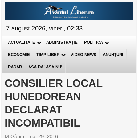
7 august 2026, vineri, 02:33
ACTUALITATE
ADMINISTRAȚIE
POLITICĂ
ECONOMIE
TIMP LIBER
VIDEO NEWS
ANUNȚURI
RADAR
AȘA DA! AȘA NU!
CONSILIER LOCAL
HUNEDOREAN
DECLARAT
INCOMPATIBIL
M.Gânju |
mai 29, 2016