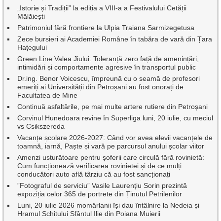
„Istorie și Tradiții” la ediția a VIII-a a Festivalului Cetății
Mălăiești
Patrimoniul fără frontiere la Ulpia Traiana Sarmizegetusa
Zece bursieri ai Academiei Române în tabăra de vară din Țara
Hațegului
Green Line Valea Jiului: Toleranță zero față de amenințări,
intimidări și comportamente agresive în transportul public
Dr.ing. Benor Voicescu, împreună cu o seamă de profesori
emeriți ai Universității din Petroșani au fost onorați de
Facultatea de Mine
Continuă asfaltările, pe mai multe artere rutiere din Petroșani
Corvinul Hunedoara revine în Superliga luni, 20 iulie, cu meciul
vs Csikszereda
Vacanțe școlare 2026-2027: Când vor avea elevii vacanțele de
toamnă, iarnă, Paște și vară pe parcursul anului școlar viitor
Amenzi usturătoare pentru șoferii care circulă fără rovinietă:
Cum funcționează verificarea rovinietei și de ce mulți
conducători auto află târziu că au fost sancționați
”Fotograful de serviciu” Vasile Laurențiu Sorin prezintă
expoziția celor 365 de portrete din Ținutul Petrilenilor
Luni, 20 iulie 2026 momârlanii își dau întâlnire la Nedeia și
Hramul Schitului Sfântul Ilie din Poiana Muierii