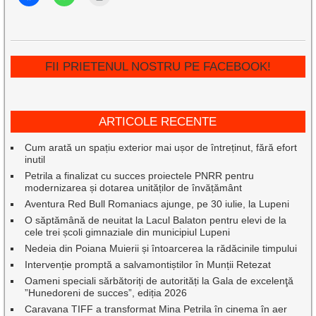
FII PRIETENUL NOSTRU PE FACEBOOK!
ARTICOLE RECENTE
Cum arată un spațiu exterior mai ușor de întreținut, fără efort
inutil
Petrila a finalizat cu succes proiectele PNRR pentru
modernizarea și dotarea unităților de învățământ
Aventura Red Bull Romaniacs ajunge, pe 30 iulie, la Lupeni
O săptămână de neuitat la Lacul Balaton pentru elevi de la
cele trei școli gimnaziale din municipiul Lupeni
Nedeia din Poiana Muierii și întoarcerea la rădăcinile timpului
Intervenție promptă a salvamontiștilor în Munții Retezat
Oameni speciali sărbătoriți de autorități la Gala de excelenţă
”Hunedoreni de succes”, ediția 2026
Caravana TIFF a transformat Mina Petrila în cinema în aer