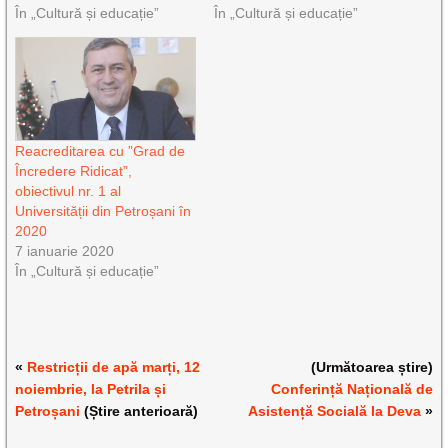
În „Cultură și educație”
În „Cultură și educație”
Reacreditarea cu ”Grad de
Încredere Ridicat”,
obiectivul nr. 1 al
Universității din Petroșani în
2020
7 ianuarie 2020
În „Cultură și educație”
«
Restricții de apă marți, 12
(Următoarea știre)
noiembrie, la Petrila și
Conferință Națională de
Petroșani
(Știre anterioară)
Asistență Socială la Deva
»