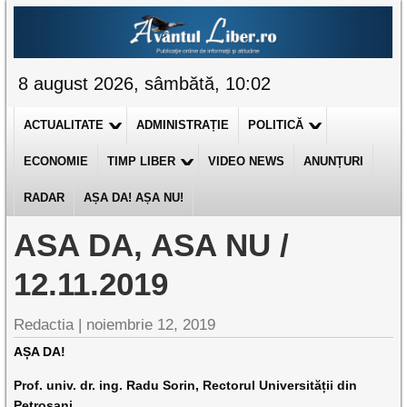
8 august 2026, sâmbătă, 10:02
ACTUALITATE
ADMINISTRAȚIE
POLITICĂ
ECONOMIE
TIMP LIBER
VIDEO NEWS
ANUNȚURI
RADAR
AȘA DA! AȘA NU!
ASA DA, ASA NU /
12.11.2019
Redactia |
noiembrie 12, 2019
AȘA DA!
Prof. univ. dr. ing. Radu Sorin, Rectorul Universității din
Petroșani