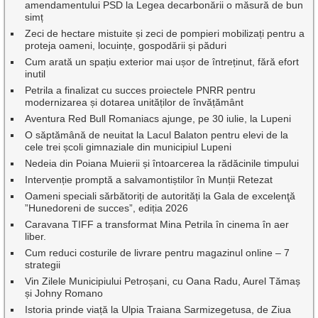
amendamentului PSD la Legea decarbonării o măsură de bun
simț
Zeci de hectare mistuite și zeci de pompieri mobilizați pentru a
proteja oameni, locuințe, gospodării și păduri
Cum arată un spațiu exterior mai ușor de întreținut, fără efort
inutil
Petrila a finalizat cu succes proiectele PNRR pentru
modernizarea și dotarea unităților de învățământ
Aventura Red Bull Romaniacs ajunge, pe 30 iulie, la Lupeni
O săptămână de neuitat la Lacul Balaton pentru elevi de la
cele trei școli gimnaziale din municipiul Lupeni
Nedeia din Poiana Muierii și întoarcerea la rădăcinile timpului
Intervenție promptă a salvamontiștilor în Munții Retezat
Oameni speciali sărbătoriți de autorități la Gala de excelenţă
”Hunedoreni de succes”, ediția 2026
Caravana TIFF a transformat Mina Petrila în cinema în aer
liber.
Cum reduci costurile de livrare pentru magazinul online – 7
strategii
Vin Zilele Municipiului Petroșani, cu Oana Radu, Aurel Tămaș
și Johny Romano
Istoria prinde viață la Ulpia Traiana Sarmizegetusa, de Ziua