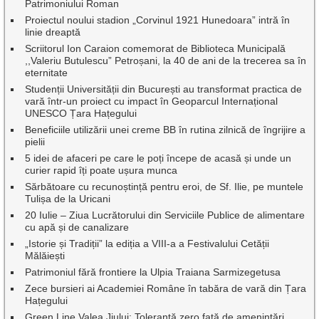
Patrimoniului Roman
Proiectul noului stadion „Corvinul 1921 Hunedoara” intră în
linie dreaptă
Scriitorul Ion Caraion comemorat de Biblioteca Municipală
,,Valeriu Butulescu” Petroșani, la 40 de ani de la trecerea sa în
eternitate
Studenții Universității din București au transformat practica de
vară într-un proiect cu impact în Geoparcul Internațional
UNESCO Țara Hațegului
Beneficiile utilizării unei creme BB în rutina zilnică de îngrijire a
pielii
5 idei de afaceri pe care le poți începe de acasă și unde un
curier rapid îți poate ușura munca
Sărbătoare cu recunoștință pentru eroi, de Sf. Ilie, pe muntele
Tulișa de la Uricani
20 Iulie – Ziua Lucrătorului din Serviciile Publice de alimentare
cu apă și de canalizare
„Istorie și Tradiții” la ediția a VIII-a a Festivalului Cetății
Mălăiești
Patrimoniul fără frontiere la Ulpia Traiana Sarmizegetusa
Zece bursieri ai Academiei Române în tabăra de vară din Țara
Hațegului
Green Line Valea Jiului: Toleranță zero față de amenințări,