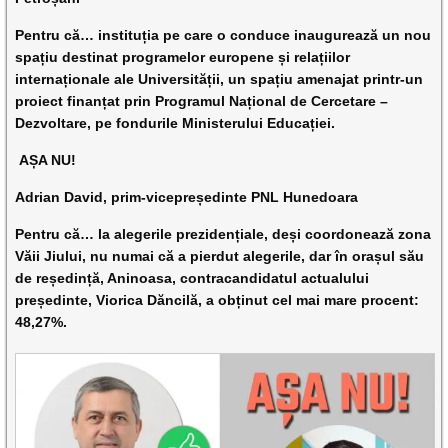
Pentru că… instituția pe care o conduce inaugurează un nou
spațiu destinat programelor europene și relațiilor
internaționale ale Universității, un spațiu amenajat printr-un
proiect finanțat prin Programul Național de Cercetare –
Dezvoltare, pe fondurile Ministerului Educației.
AȘA NU!
Adrian David, prim-vicepreședinte PNL Hunedoara
Pentru că… la alegerile prezidențiale, deși coordonează zona
Văii Jiului, nu numai că a pierdut alegerile, dar în orașul său
de reședință, Aninoasa, contracandidatul actualului
președinte, Viorica Dăncilă, a obținut cel mai mare procent:
48,27%.