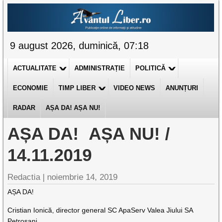
9 august 2026, duminică, 07:18
ACTUALITATE
ADMINISTRAȚIE
POLITICĂ
ECONOMIE
TIMP LIBER
VIDEO NEWS
ANUNȚURI
RADAR
AȘA DA! AȘA NU!
AȘA DA! AȘA NU! /
14.11.2019
Redactia |
noiembrie 14, 2019
AȘA DA!
Cristian Ionică, director general SC ApaServ Valea Jiului SA
Petroșani