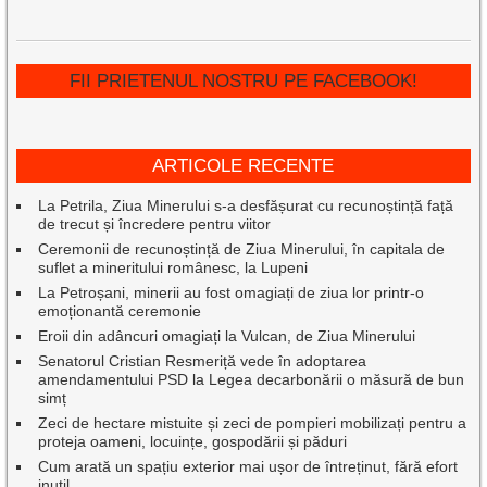
FII PRIETENUL NOSTRU PE FACEBOOK!
ARTICOLE RECENTE
La Petrila, Ziua Minerului s-a desfășurat cu recunoștință față
de trecut și încredere pentru viitor
Ceremonii de recunoștință de Ziua Minerului, în capitala de
suflet a mineritului românesc, la Lupeni
La Petroșani, minerii au fost omagiați de ziua lor printr-o
emoționantă ceremonie
Eroii din adâncuri omagiați la Vulcan, de Ziua Minerului
Senatorul Cristian Resmeriță vede în adoptarea
amendamentului PSD la Legea decarbonării o măsură de bun
simț
Zeci de hectare mistuite și zeci de pompieri mobilizați pentru a
proteja oameni, locuințe, gospodării și păduri
Cum arată un spațiu exterior mai ușor de întreținut, fără efort
inutil