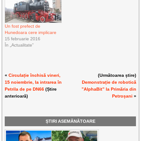
Un fost prefect de
Hunedoara cere implicare
15 februarie 2016
În „Actualitate”
«
Circulație închisă vineri,
(Următoarea știre)
15 noiembrie, la intrarea în
Demonstrație de robotică
Petrila de pe DN66
(Știre
”AlphaBit” la Primăria din
anterioară)
Petroșani
»
ȘTIRI ASEMĂNĂTOARE