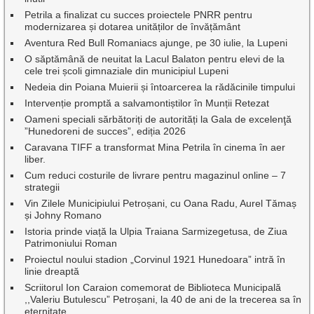
Petrila a finalizat cu succes proiectele PNRR pentru
modernizarea și dotarea unităților de învățământ
Aventura Red Bull Romaniacs ajunge, pe 30 iulie, la Lupeni
O săptămână de neuitat la Lacul Balaton pentru elevi de la
cele trei școli gimnaziale din municipiul Lupeni
Nedeia din Poiana Muierii și întoarcerea la rădăcinile timpului
Intervenție promptă a salvamontiștilor în Munții Retezat
Oameni speciali sărbătoriți de autorități la Gala de excelenţă
”Hunedoreni de succes”, ediția 2026
Caravana TIFF a transformat Mina Petrila în cinema în aer
liber.
Cum reduci costurile de livrare pentru magazinul online – 7
strategii
Vin Zilele Municipiului Petroșani, cu Oana Radu, Aurel Tămaș
și Johny Romano
Istoria prinde viață la Ulpia Traiana Sarmizegetusa, de Ziua
Patrimoniului Roman
Proiectul noului stadion „Corvinul 1921 Hunedoara” intră în
linie dreaptă
Scriitorul Ion Caraion comemorat de Biblioteca Municipală
,,Valeriu Butulescu” Petroșani, la 40 de ani de la trecerea sa în
eternitate