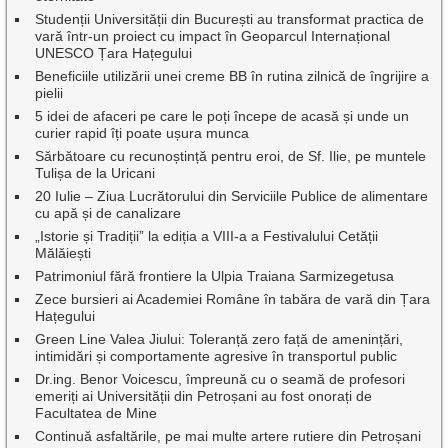
Studenții Universității din București au transformat practica de
vară într-un proiect cu impact în Geoparcul Internațional
UNESCO Țara Hațegului
Beneficiile utilizării unei creme BB în rutina zilnică de îngrijire a
pielii
5 idei de afaceri pe care le poți începe de acasă și unde un
curier rapid îți poate ușura munca
Sărbătoare cu recunoștință pentru eroi, de Sf. Ilie, pe muntele
Tulișa de la Uricani
20 Iulie – Ziua Lucrătorului din Serviciile Publice de alimentare
cu apă și de canalizare
„Istorie și Tradiții” la ediția a VIII-a a Festivalului Cetății
Mălăiești
Patrimoniul fără frontiere la Ulpia Traiana Sarmizegetusa
Zece bursieri ai Academiei Române în tabăra de vară din Țara
Hațegului
Green Line Valea Jiului: Toleranță zero față de amenințări,
intimidări și comportamente agresive în transportul public
Dr.ing. Benor Voicescu, împreună cu o seamă de profesori
emeriți ai Universității din Petroșani au fost onorați de
Facultatea de Mine
Continuă asfaltările, pe mai multe artere rutiere din Petroșani