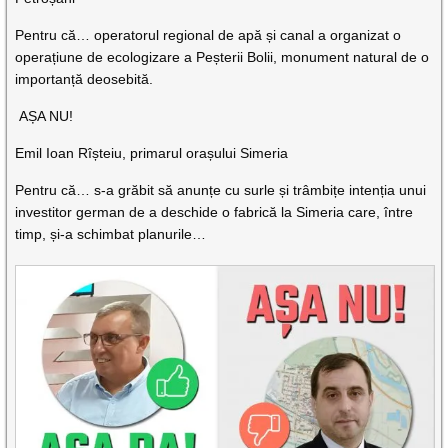
Pentru că… operatorul regional de apă și canal a organizat o
operațiune de ecologizare a Peșterii Bolii, monument natural de o
importanță deosebită.
AȘA NU!
Emil Ioan Rîșteiu, primarul orașului Simeria
Pentru că… s-a grăbit să anunțe cu surle și trâmbițe intenția unui
investitor german de a deschide o fabrică la Simeria care, între
timp, și-a schimbat planurile…