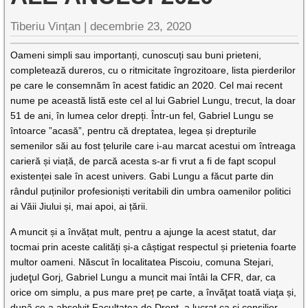
Tiberiu Vințan |
decembrie 23, 2020
Oameni simpli sau importanți, cunoscuți sau buni prieteni,
completează dureros, cu o ritmicitate îngrozitoare, lista pierderilor
pe care le consemnăm în acest fatidic an 2020. Cel mai recent
nume pe această listă este cel al lui Gabriel Lungu, trecut, la doar
51 de ani, în lumea celor drepți. Într-un fel, Gabriel Lungu se
întoarce ”acasă”, pentru că dreptatea, legea și drepturile
semenilor săi au fost țelurile care i-au marcat acestui om întreaga
carieră și viață, de parcă acesta s-ar fi vrut a fi de fapt scopul
existenței sale în acest univers. Gabi Lungu a făcut parte din
rândul puținilor profesioniști veritabili din umbra oamenilor politici
ai Văii Jiului și, mai apoi, ai țării.
A muncit și a învățat mult, pentru a ajunge la acest statut, dar
tocmai prin aceste calități și-a câștigat respectul și prietenia foarte
multor oameni. Născut în localitatea Piscoiu, comuna Stejari,
judeţul Gorj, Gabriel Lungu a muncit mai întâi la CFR, dar, ca
orice om simplu, a pus mare preț pe carte, a învăţat toată viaţa și,
după ce a absolvit Facultatea de Drept, a lucrat ca și consilier