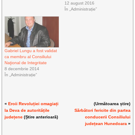
12 august 2016
În „Administrație”
Gabriel Lungu a fost validat
ca membru al Consiliului
Naţional de Integritate
8 decembrie 2014
În „Administrație”
«
Eroii Revoluției omagiați
(Următoarea știre)
la Deva de autoritățile
Sărbători fericite din partea
județene
(Știre anterioară)
conducerii Consiliului
județean Hunedoara
»