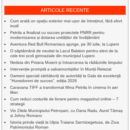
ARTICOLE RECENTE
Cum arată un spațiu exterior mai ușor de întreținut, fără efort
inutil
Petrila a finalizat cu succes proiectele PNRR pentru
modernizarea și dotarea unităților de învățământ
Aventura Red Bull Romaniacs ajunge, pe 30 iulie, la Lupeni
O săptămână de neuitat la Lacul Balaton pentru elevi de la
cele trei școli gimnaziale din municipiul Lupeni
Nedeia din Poiana Muierii și întoarcerea la rădăcinile timpului
Intervenție promptă a salvamontiștilor în Munții Retezat
Oameni speciali sărbătoriți de autorități la Gala de excelenţă
”Hunedoreni de succes”, ediția 2026
Caravana TIFF a transformat Mina Petrila în cinema în aer
liber.
Cum reduci costurile de livrare pentru magazinul online – 7
strategii
Vin Zilele Municipiului Petroșani, cu Oana Radu, Aurel Tămaș
și Johny Romano
Istoria prinde viață la Ulpia Traiana Sarmizegetusa, de Ziua
Patrimoniului Roman