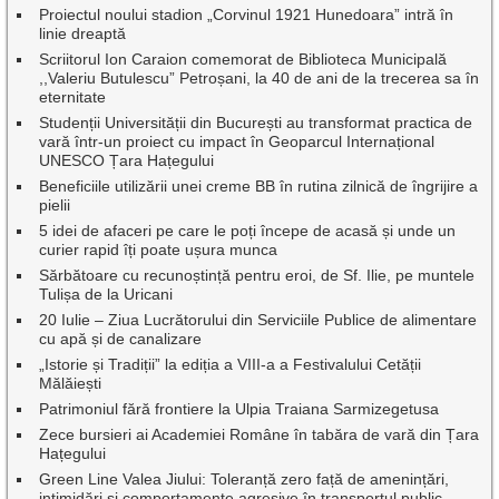
Proiectul noului stadion „Corvinul 1921 Hunedoara” intră în
linie dreaptă
Scriitorul Ion Caraion comemorat de Biblioteca Municipală
,,Valeriu Butulescu” Petroșani, la 40 de ani de la trecerea sa în
eternitate
Studenții Universității din București au transformat practica de
vară într-un proiect cu impact în Geoparcul Internațional
UNESCO Țara Hațegului
Beneficiile utilizării unei creme BB în rutina zilnică de îngrijire a
pielii
5 idei de afaceri pe care le poți începe de acasă și unde un
curier rapid îți poate ușura munca
Sărbătoare cu recunoștință pentru eroi, de Sf. Ilie, pe muntele
Tulișa de la Uricani
20 Iulie – Ziua Lucrătorului din Serviciile Publice de alimentare
cu apă și de canalizare
„Istorie și Tradiții” la ediția a VIII-a a Festivalului Cetății
Mălăiești
Patrimoniul fără frontiere la Ulpia Traiana Sarmizegetusa
Zece bursieri ai Academiei Române în tabăra de vară din Țara
Hațegului
Green Line Valea Jiului: Toleranță zero față de amenințări,
intimidări și comportamente agresive în transportul public