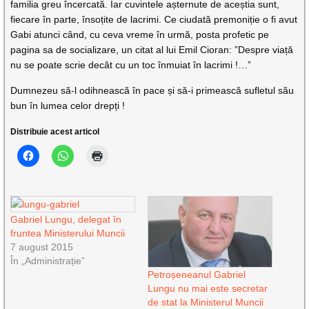
familia greu încercată. Iar cuvintele așternute de aceștia sunt,
fiecare în parte, însoțite de lacrimi. Ce ciudată premoniție o fi avut
Gabi atunci când, cu ceva vreme în urmă, posta profetic pe
pagina sa de socializare, un citat al lui Emil Cioran: ”Despre viață
nu se poate scrie decât cu un toc înmuiat în lacrimi !…”
Dumnezeu să-l odihnească în pace și să-i primească sufletul său
bun în lumea celor drepți !
Distribuie acest articol
Gabriel Lungu, delegat în
fruntea Ministerului Muncii
7 august 2015
În „Administrație”
Petroșeneanul Gabriel
Lungu nu mai este secretar
de stat la Ministerul Muncii