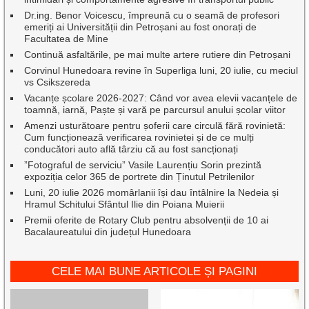
Dr.ing. Benor Voicescu, împreună cu o seamă de profesori
emeriți ai Universității din Petroșani au fost onorați de
Facultatea de Mine
Continuă asfaltările, pe mai multe artere rutiere din Petroșani
Corvinul Hunedoara revine în Superliga luni, 20 iulie, cu meciul
vs Csikszereda
Vacanțe școlare 2026-2027: Când vor avea elevii vacanțele de
toamnă, iarnă, Paște și vară pe parcursul anului școlar viitor
Amenzi usturătoare pentru șoferii care circulă fără rovinietă:
Cum funcționează verificarea rovinietei și de ce mulți
conducători auto află târziu că au fost sancționați
”Fotograful de serviciu” Vasile Laurențiu Sorin prezintă
expoziția celor 365 de portrete din Ținutul Petrilenilor
Luni, 20 iulie 2026 momârlanii își dau întâlnire la Nedeia și
Hramul Schitului Sfântul Ilie din Poiana Muierii
Premii oferite de Rotary Club pentru absolvenții de 10 ai
Bacalaureatului din județul Hunedoara
CELE MAI BUNE ARTICOLE ȘI PAGINI