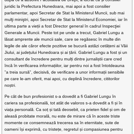
juridic la Prefectura Hunedoara, mai apoi a fost consilier
parlamentar, apoi Secretar de Stat la Ministerul Muncii, sub mai
mulţi miniştri, apoi Secretar de Stat la Ministerul Economiei, iar în
ultima parte a vieții a fost Director general în cadrul Inspecţiei
Generale a Muncii. Peste tot pe unde a trecut, Gabriel Lungu a
lăsat amprente ale muncii sale, care se regăsesc în multe din
legile de ale căror efecte pozitive se bucură astăzi cetățeni ai Văii
Jiului, ai județului Hunedoara și ai țării. Gabriel Lungu a fost și un
consultant de încredere pentru mulți dintre jurnaliștii care cred
încă în verificarea informațiilor, iar pentru noi a fost întotdeauna
”a treia sursă”, decisivă, de verificare a unor informații sensibile
pe care le-am oferit, mai apoi, cu deplină încredere, cititorilor
noștri.
Pe cât de bun profesionist s-a dovedit a fi Gabriel Lungu în
cariera sa profesională, tot atât de valoros s-a dovedit a fi și în
viața personală. Ca soț și tată deosebit, ca prieten fidel și om de
aleasă probitate morală, nu este de mirare că în aceste triste
momente ce consemnează trecerea sa în eternitate, sute de
oameni își exprimă, cu tristețe, regretul și compasiunea pentru