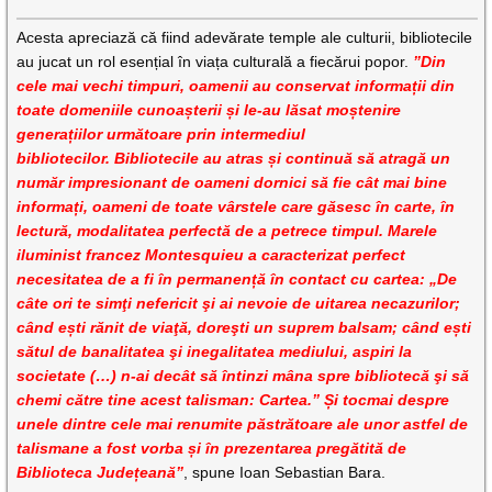
Acesta apreciază că fiind adevărate temple ale culturii, bibliotecile
au jucat un rol esențial în viața culturală a fiecărui popor.
”Din
cele mai vechi timpuri, oamenii au conservat informații din
toate domeniile cunoașterii și le-au lăsat moștenire
generațiilor următoare prin intermediul
bibliotecilor. Bibliotecile au atras și continuă să atragă un
număr impresionant de oameni dornici să fie cât mai bine
informați, oameni de toate vârstele care găsesc în carte, în
lectură, modalitatea perfectă de a petrece timpul. Marele
iluminist francez Montesquieu a caracterizat perfect
necesitatea de a fi în permanență în contact cu cartea: „De
câte ori te simţi nefericit şi ai nevoie de uitarea necazurilor;
când ești rănit de viaţă, doreşti un suprem balsam; când ești
sătul de banalitatea şi inegalitatea mediului, aspiri la
societate (…) n-ai decât să întinzi mâna spre bibliotecă şi să
chemi către tine acest talisman: Cartea.” Și tocmai despre
unele dintre cele mai renumite păstrătoare ale unor astfel de
talismane a fost vorba și în prezentarea pregătită de
Biblioteca Județeană”
, spune Ioan Sebastian Bara.