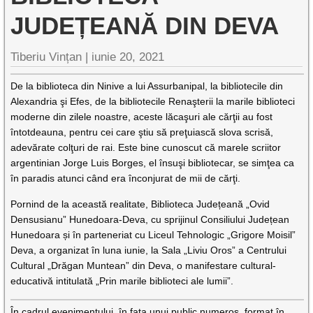
JUDEȚEANĂ DIN DEVA
Tiberiu Vințan |
iunie 20, 2021
De la biblioteca din Ninive a lui Assurbanipal, la bibliotecile din
Alexandria şi Efes, de la bibliotecile Renaşterii la marile biblioteci
moderne din zilele noastre, aceste lăcaşuri ale cărţii au fost
întotdeauna, pentru cei care ştiu să preţuiască slova scrisă,
adevărate colţuri de rai. Este bine cunoscut că marele scriitor
argentinian Jorge Luis Borges, el însuşi bibliotecar, se simţea ca
în paradis atunci când era înconjurat de mii de cărţi.
Pornind de la această realitate, Biblioteca Județeană „Ovid
Densusianu” Hunedoara-Deva, cu sprijinul Consiliului Județean
Hunedoara și în parteneriat cu Liceul Tehnologic „Grigore Moisil”
Deva, a organizat în luna iunie, la Sala „Liviu Oros” a Centrului
Cultural „Drăgan Muntean” din Deva, o manifestare cultural-
educativă intitulată „Prin marile biblioteci ale lumii”.
În cadrul evenimentului, în fața unui public numeros, format în