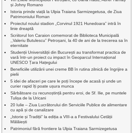
și Johny Romano
Istoria prinde viață la Ulpia Traiana Sarmizegetusa, de Ziua
Patrimoniului Roman
Proiectul noului stadion „Corvinul 1921 Hunedoara” intră în
linie dreaptă
Scriitorul Ion Caraion comemorat de Biblioteca Municipală
,,Valeriu Butulescu” Petroșani, la 40 de ani de la trecerea sa în
eternitate
Studenții Universității din București au transformat practica de
vară într-un proiect cu impact în Geoparcul Internațional
UNESCO Țara Hațegului
Beneficiile utilizării unei creme BB în rutina zilnică de îngrijire a
pielii
5 idei de afaceri pe care le poți începe de acasă și unde un
curier rapid îți poate ușura munca
Sărbătoare cu recunoștință pentru eroi, de Sf. Ilie, pe muntele
Tulișa de la Uricani
20 Iulie – Ziua Lucrătorului din Serviciile Publice de alimentare
cu apă și de canalizare
„Istorie și Tradiții” la ediția a VIII-a a Festivalului Cetății
Mălăiești
Patrimoniul fără frontiere la Ulpia Traiana Sarmizegetusa