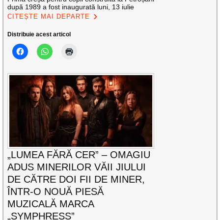
după 1989 a fost inaugurată luni, 13 iulie
CITEȘTE MAI DEPARTE
Distribuie acest articol
„LUMEA FĂRĂ CER” – OMAGIU
ADUS MINERILOR VĂII JIULUI
DE CĂTRE DOI FII DE MINER,
ÎNTR-O NOUĂ PIESĂ
MUZICALĂ MARCA
„SYMPHRESS”