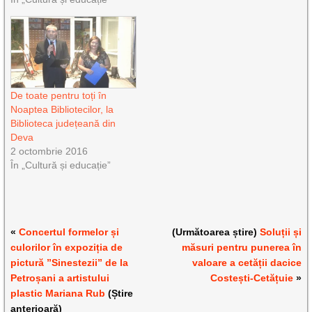
De toate pentru toți în
Noaptea Bibliotecilor, la
Biblioteca județeană din
Deva
2 octombrie 2016
În „Cultură și educație”
«
Concertul formelor și
(Următoarea știre)
Soluții și
culorilor în expoziția de
măsuri pentru punerea în
pictură ”Sinestezii” de la
valoare a cetății dacice
Petroșani a artistului
Costești-Cetățuie
»
plastic Mariana Rub
(Știre
anterioară)