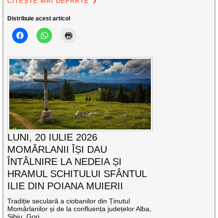
CITEȘTE MAI DEPARTE
Distribuie acest articol
LUNI, 20 IULIE 2026
MOMÂRLANII ÎȘI DAU
ÎNTÂLNIRE LA NEDEIA ȘI
HRAMUL SCHITULUI SFÂNTUL
ILIE DIN POIANA MUIERII
Tradiție seculară a ciobanilor din Ținutul
Momârlanilor și de la confluența județelor Alba,
Sibiu, Gorj,