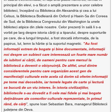
principal din elevi, s-a făcut o amplă prezentare a unor celebre
biblioteci, începând cu Biblioteca din Alexandria și cea a lui
Celsus, la Biblioteca Bodleiană din Oxford și Haein-Sa din Coreea
de Sud, de la Biblioteca Congresului din Washington la unele
biblioteci atipice din zilele noastre. Celor prezenți în sală li s-a
vorbit pe larg despre istoria cărții și a tiparului, despre suporturile
pe care, de-a lungul timpului, a fost stocată informația, de la
papirus, lut, lemn la hârtie și la suportul magnetic.
”Au fost
informații extrem de bogate și bine documentate, informații
noi despre un subiect care interesează un foarte mare număr
de iubitori ai cărții, de oameni pentru care mersul la
bibliotecă a devenit o obișnuință. De altfel, unul dintre
considerentele pentru care organizăm acest gen de
manifestații culturale este acela că dorim să oferim informații
pe teme mai deosebite, iar temele legate de carte și lectură
se bucură de un viu interes. În istoria civilizațiilor,
bibliotecile s-au dovedit a fi cele mai fidele și mai bogate
deținătoare ale comorilor culturale reprezentate, în primul
rând, de cărți
”,
spune Ioan Sebastian Bara, managerul Bibliotecii
județene din Deva.