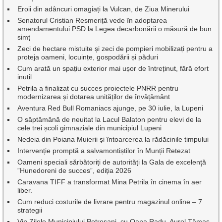
Eroii din adâncuri omagiați la Vulcan, de Ziua Minerului
Senatorul Cristian Resmeriță vede în adoptarea
amendamentului PSD la Legea decarbonării o măsură de bun
simț
Zeci de hectare mistuite și zeci de pompieri mobilizați pentru a
proteja oameni, locuințe, gospodării și păduri
Cum arată un spațiu exterior mai ușor de întreținut, fără efort
inutil
Petrila a finalizat cu succes proiectele PNRR pentru
modernizarea și dotarea unităților de învățământ
Aventura Red Bull Romaniacs ajunge, pe 30 iulie, la Lupeni
O săptămână de neuitat la Lacul Balaton pentru elevi de la
cele trei școli gimnaziale din municipiul Lupeni
Nedeia din Poiana Muierii și întoarcerea la rădăcinile timpului
Intervenție promptă a salvamontiștilor în Munții Retezat
Oameni speciali sărbătoriți de autorități la Gala de excelenţă
”Hunedoreni de succes”, ediția 2026
Caravana TIFF a transformat Mina Petrila în cinema în aer
liber.
Cum reduci costurile de livrare pentru magazinul online – 7
strategii
Vin Zilele Municipiului Petroșani, cu Oana Radu, Aurel Tămaș