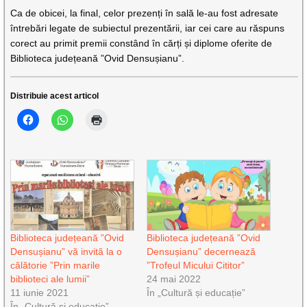
Ca de obicei, la final, celor prezenți în sală le-au fost adresate
întrebări legate de subiectul prezentării, iar cei care au răspuns
corect au primit premii constând în cărți și diplome oferite de
Biblioteca județeană ”Ovid Densușianu”.
Distribuie acest articol
Biblioteca județeană ”Ovid
Biblioteca județeană ”Ovid
Densușianu” vă invită la o
Densușianu” decernează
călătorie ”Prin marile
”Trofeul Micului Cititor”
biblioteci ale lumii”
24 mai 2022
11 iunie 2021
În „Cultură și educație”
În „Cultură și educație”