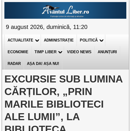
9 august 2026, duminică, 11:20
ACTUALITATE
ADMINISTRAȚIE
POLITICĂ
ECONOMIE
TIMP LIBER
VIDEO NEWS
ANUNȚURI
RADAR
AȘA DA! AȘA NU!
EXCURSIE SUB LUMINA
CĂRȚILOR, „PRIN
MARILE BIBLIOTECI
ALE LUMII”, LA
BIBLIOTECA