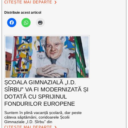
CITEȘTE MAI DEPARTE
Distribuie acest articol
ȘCOALA GIMNAZIALĂ „I.D.
SÎRBU” VA FI MODERNIZATĂ ȘI
DOTATĂ CU SPRIJINUL
FONDURILOR EUROPENE
Suntem în plină vacanță școlară, dar peste
câteva săptămâni, coridoarele Școlii
Gimnaziale „I.D. Sîrbu” din
CITEȘTE MAI DEPARTE