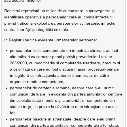
sau asupra minorilor
Registrul reprezintă un mijloc de cunoaștere, supraveghere și
identificare operativă a persoanelor care au comis infracțiuni
privind traficul și exploatarea persoanelor vulnerabile, infracțiuni
contra libertății și integrității sexuale.
În Registru se ține evidența următoarelor persoane:
persoanelor fizice condamnate ori împotriva cărora s-au luat
alte măsuri cu caracter penal potrivit prevederilor Legii nr.
286/2009, cu modificările și completările ulterioare, precum și
a celor față de care au fost dispuse măsuri procesual-penale
în legătură cu infracțiunile anterior enumerate, de către
organele române competente;
persoanelor de cetățenie română, despre care s-au primit
comunicări de luare în evidență din partea autorităților centrale
din celelalte state membre și a autorităților competente din
statele terțe, cu privire la săvârșirea unei infracțiuni de acest
fel;
persoanelor născute în străinătate, despre care s-au primit
comunicări din partea autorităților competente ale altor state,