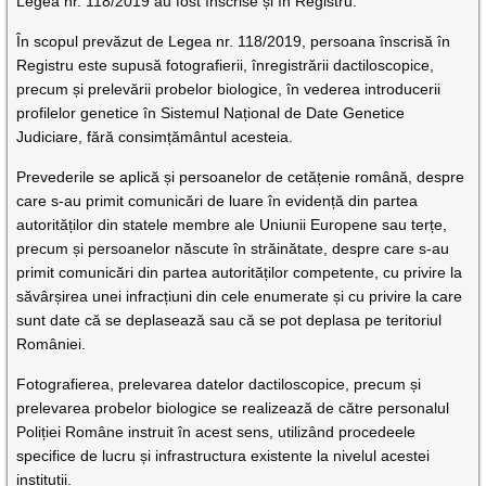
Legea nr. 118/2019 au fost înscrise și în Registru.
În scopul prevăzut de Legea nr. 118/2019, persoana înscrisă în
Registru este supusă fotografierii, înregistrării dactiloscopice,
precum și prelevării probelor biologice, în vederea introducerii
profilelor genetice în Sistemul Național de Date Genetice
Judiciare, fără consimțământul acesteia.
Prevederile se aplică și persoanelor de cetățenie română, despre
care s-au primit comunicări de luare în evidență din partea
autorităților din statele membre ale Uniunii Europene sau terțe,
precum și persoanelor născute în străinătate, despre care s-au
primit comunicări din partea autorităților competente, cu privire la
săvârșirea unei infracțiuni din cele enumerate și cu privire la care
sunt date că se deplasează sau că se pot deplasa pe teritoriul
României.
Fotografierea, prelevarea datelor dactiloscopice, precum și
prelevarea probelor biologice se realizează de către personalul
Poliției Române instruit în acest sens, utilizând procedeele
specifice de lucru și infrastructura existente la nivelul acestei
instituții.