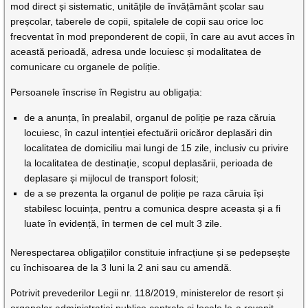
mod direct și sistematic, unitățile de învățământ școlar sau
preșcolar, taberele de copii, spitalele de copii sau orice loc
frecventat în mod preponderent de copii, în care au avut acces în
această perioadă, adresa unde locuiesc și modalitatea de
comunicare cu organele de poliție.
Persoanele înscrise în Registru au obligația:
de a anunța, în prealabil, organul de poliție pe raza căruia
locuiesc, în cazul intenției efectuării oricăror deplasări din
localitatea de domiciliu mai lungi de 15 zile, inclusiv cu privire
la localitatea de destinație, scopul deplasării, perioada de
deplasare și mijlocul de transport folosit;
de a se prezenta la organul de poliție pe raza căruia își
stabilesc locuința, pentru a comunica despre aceasta și a fi
luate în evidență, în termen de cel mult 3 zile.
Nerespectarea obligațiilor constituie infracțiune și se pedepsește
cu închisoarea de la 3 luni la 2 ani sau cu amendă.
Potrivit prevederilor Legii nr. 118/2019, ministerelor de resort și
organelor administrației publice centrale și locale le-a revenit