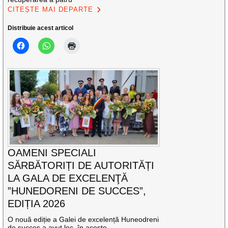
CITEȘTE MAI DEPARTE
Distribuie acest articol
OAMENI SPECIALI
SĂRBĂTORIȚI DE AUTORITĂȚI
LA GALA DE EXCELENŢĂ
”HUNEDORENI DE SUCCES”,
EDIȚIA 2026
O nouă ediție a Galei de excelență Huneodreni
de succes a avut loc, în aceste