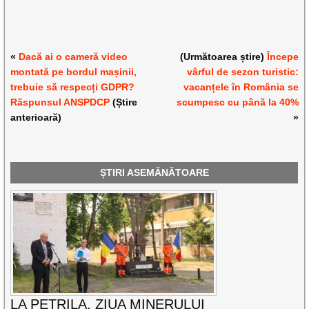
«
Dacă ai o cameră video
(Următoarea știre)
Începe
montată pe bordul mașinii,
vârful de sezon turistic:
trebuie să respecți GDPR?
vacanțele în România se
Răspunsul ANSPDCP
(Știre
scumpesc cu până la 40%
anterioară)
»
ȘTIRI ASEMĂNĂTOARE
LA PETRILA, ZIUA MINERULUI