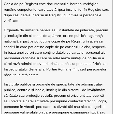
Copia de pe Registru este documentul eliberat autorităților
române competente, care atestă lipsa înscrierilor în Registru sau,
după caz, datele înscrise în Registru cu privire la persoanele
verificate.
Organele de urmărire penală sau instanțele de judecată, precum
și instituțiile din sistemul de apărare, ordine publică, siguranță
națională și justiție pot obține copie de pe Registru în aceleași
condiții în care pot obține copie de pe cazierul judiciar, respectiv
în baza unei cereri care conține datele cu caracter personal ale
persoanei verificate și care se adresează unității de poliție în a
cărei rază administrativ-teritorială s-a născut persoana fizică sau
Inspectoratului General al Poliției Române, în cazul persoanelor
născute în străinătate.
Instituțiile publice și organele de specialitate ale administrației
publice, centrale și locale, instituțiile din sistemul de învățământ,
sănătate sau protecție socială, precum și orice entitate publică
sau privată a cărei activitate presupune contactul direct cu copii,
persoane în vârstă, persoane cu dizabilități sau alte categorii de
persoane vulnerabile ori care presupune examinarea fizică sau