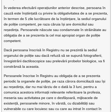
În vederea efectuării operațiunilor anterior descrise, persoana în
cauză este înștiințată cu privire la obligativitatea de a se prezenta,
în termen de 5 zile lucrătoare de la înștiințare, la sediul organului
de poliție competent, pe raza căruia își are domiciliul sau
reședința. Persoanele născute sau condamnate în străinătate au
obligația de a se prezenta la cel mai apropiat organ de poliție
competent.
Dacă persoana înscrisă în Registru nu se prezintă la sediul
organului de poliție sau dacă refuză să se supună fotografierii,
înregistrării dactiloscopice sau prelevării probelor biologice, va fi
constrânsă la aceasta.
Persoanele înscrise în Registru au obligația de a se prezenta
periodic la organele de poliție, pe raza cărora domiciliază sau își
au reședința, dar nu mai târziu de o dată la 3 luni, pentru a
comunica acestora informații relevante referitoare la profesia,
meseria sau activitatea pe care o desfășoară, mijloacele de
existență, persoanele minore, în vârstă, cu dizabilități sau
vulnerabile cu care locuiesc sau cu care au intrat în contact în