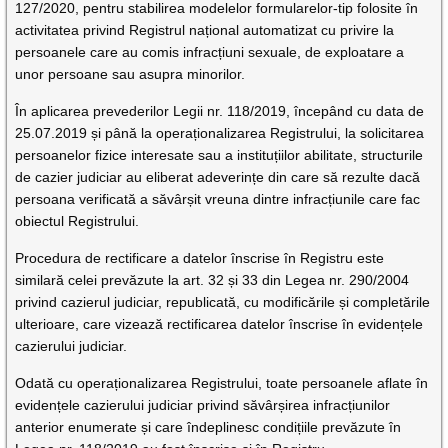
127/2020, pentru stabilirea modelelor formularelor-tip folosite în
activitatea privind Registrul național automatizat cu privire la
persoanele care au comis infracțiuni sexuale, de exploatare a
unor persoane sau asupra minorilor.
În aplicarea prevederilor Legii nr. 118/2019, începând cu data de
25.07.2019 și până la operaționalizarea Registrului, la solicitarea
persoanelor fizice interesate sau a instituțiilor abilitate, structurile
de cazier judiciar au eliberat adeverințe din care să rezulte dacă
persoana verificată a săvârșit vreuna dintre infracțiunile care fac
obiectul Registrului.
Procedura de rectificare a datelor înscrise în Registru este
similară celei prevăzute la art. 32 și 33 din Legea nr. 290/2004
privind cazierul judiciar, republicată, cu modificările și completările
ulterioare, care vizează rectificarea datelor înscrise în evidențele
cazierului judiciar.
Odată cu operaționalizarea Registrului, toate persoanele aflate în
evidențele cazierului judiciar privind săvârșirea infracțiunilor
anterior enumerate și care îndeplinesc condițiile prevăzute în