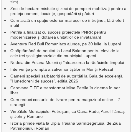
simț
Zeci de hectare mistuite și zeci de pompieri mobilizați pentru a
proteja oameni, locuințe, gospodării și păduri
Cum arată un spațiu exterior mai ușor de întreținut, fără efort
inutil
Petrila a finalizat cu succes proiectele PNRR pentru
modernizarea și dotarea unităților de învățământ
Aventura Red Bull Romaniacs ajunge, pe 30 iulie, la Lupeni
O săptămână de neuitat la Lacul Balaton pentru elevi de la
cele trei școli gimnaziale din municipiul Lupeni
Nedeia din Poiana Muierii și întoarcerea la rădăcinile timpului
Intervenție promptă a salvamontiștilor în Munții Retezat
Oameni speciali sărbătoriți de autorități la Gala de excelenţă
”Hunedoreni de succes”, ediția 2026
Caravana TIFF a transformat Mina Petrila în cinema în aer
liber.
Cum reduci costurile de livrare pentru magazinul online – 7
strategii
Vin Zilele Municipiului Petroșani, cu Oana Radu, Aurel Tămaș
și Johny Romano
Istoria prinde viață la Ulpia Traiana Sarmizegetusa, de Ziua
Patrimoniului Roman