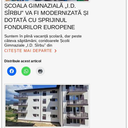
ȘCOALA GIMNAZIALĂ „I.D.
SÎRBU” VA FI MODERNIZATĂ ȘI
DOTATĂ CU SPRIJINUL
FONDURILOR EUROPENE
Suntem în plină vacanță școlară, dar peste
câteva săptămâni, coridoarele Școlii
Gimnaziale „I.D. Sîrbu” din
CITEȘTE MAI DEPARTE
Distribuie acest articol