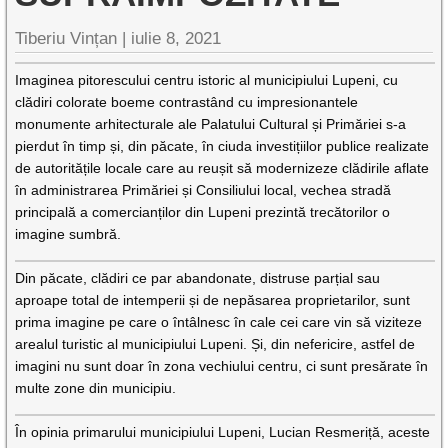
Tiberiu Vințan |
iulie 8, 2021
Imaginea pitorescului centru istoric al municipiului Lupeni, cu
clădiri colorate boeme contrastând cu impresionantele
monumente arhitecturale ale Palatului Cultural și Primăriei s-a
pierdut în timp și, din păcate, în ciuda investițiilor publice realizate
de autoritățile locale care au reușit să modernizeze clădirile aflate
în administrarea Primăriei și Consiliului local, vechea stradă
principală a comercianților din Lupeni prezintă trecătorilor o
imagine sumbră.
Din păcate, clădiri ce par abandonate, distruse parțial sau
aproape total de intemperii și de nepăsarea proprietarilor, sunt
prima imagine pe care o întâlnesc în cale cei care vin să viziteze
arealul turistic al municipiului Lupeni. Și, din nefericire, astfel de
imagini nu sunt doar în zona vechiului centru, ci sunt presărate în
multe zone din municipiu.
În opinia primarului municipiului Lupeni, Lucian Resmeriță, aceste