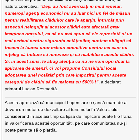
natură coercitivă.
”Deși au fost avertizați în mod repetat,
numeroși agenți economici nu au luat nici un fel de măsuri
pentru reabilitarea clădirilor care le aparțin. Întrucât prin
aspectul neîngrijit al acestor clădiri este afectată grav
imaginea orașului, ca să nu mai spun că ele reprezintă și un
real pericol pentru siguranța cetățenilor, suntem obligați să
trecem la luarea unor măsuri coercitive pentru cei care nu
înțeleg că trebuie să renoveze și să reabiliteze aceste clădiri.
Și, în acest sens, le atrag atenția că nu ne vom opri doar la
aplicarea de amenzi, ci voi propune Consiliului local
adoptarea unei hotărâri prin care impozitul pentru aceste
categorii de clădiri să fie majorat cu 500% !”
,
a declarat
primarul Lucian Resmeriță.
Acesta apreciază că municipiul Lupeni are o șansă mare de a
deveni un motor de dezvoltare al turismului în Valea Jiului,
considerând în același timp că lipsa de implicare poate fi o frână
în valorificarea acestei oportunități, pe care comunitatea nu-și
poate permite să o piardă.