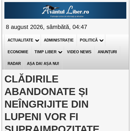
8 august 2026, sâmbătă, 04:47
ACTUALITATE
ADMINISTRAȚIE
POLITICĂ
ECONOMIE
TIMP LIBER
VIDEO NEWS
ANUNȚURI
RADAR
AȘA DA! AȘA NU!
CLĂDIRILE
ABANDONATE ȘI
NEÎNGRIJITE DIN
LUPENI VOR FI
SUPRAIMPOZITATE