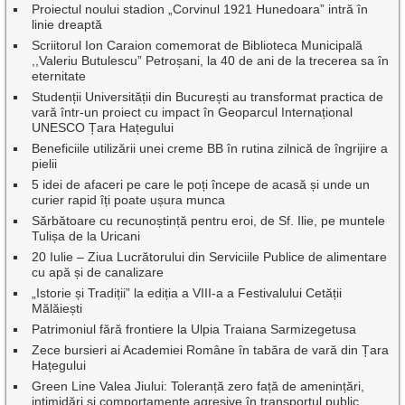
Proiectul noului stadion „Corvinul 1921 Hunedoara” intră în
linie dreaptă
Scriitorul Ion Caraion comemorat de Biblioteca Municipală
,,Valeriu Butulescu” Petroșani, la 40 de ani de la trecerea sa în
eternitate
Studenții Universității din București au transformat practica de
vară într-un proiect cu impact în Geoparcul Internațional
UNESCO Țara Hațegului
Beneficiile utilizării unei creme BB în rutina zilnică de îngrijire a
pielii
5 idei de afaceri pe care le poți începe de acasă și unde un
curier rapid îți poate ușura munca
Sărbătoare cu recunoștință pentru eroi, de Sf. Ilie, pe muntele
Tulișa de la Uricani
20 Iulie – Ziua Lucrătorului din Serviciile Publice de alimentare
cu apă și de canalizare
„Istorie și Tradiții” la ediția a VIII-a a Festivalului Cetății
Mălăiești
Patrimoniul fără frontiere la Ulpia Traiana Sarmizegetusa
Zece bursieri ai Academiei Române în tabăra de vară din Țara
Hațegului
Green Line Valea Jiului: Toleranță zero față de amenințări,
intimidări și comportamente agresive în transportul public