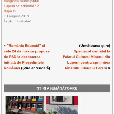
Imaginea municipiului
Lupeni se schimbă ! Zi
după zi !
19 august 2019
În „Administrație”
«
”România Educată” și
(Următoarea știre)
cele 24 de măsuri propuse
Spectacol caritabil la
de PSD la dezbaterea
Palatul Cultural Minerul din
inițiată de Președintele
Lupeni pentru sprijinirea
României
(Știre anterioară)
tânărului Claudiu Feraru
»
ȘTIRI ASEMĂNĂTOARE