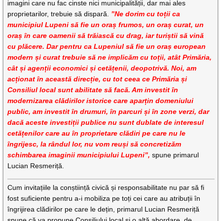
imagini care nu fac cinste nici municipalității, dar mai ales
proprietarilor, trebuie să dispară.
”Ne dorim cu toții ca
municipiul Lupeni să fie un oraș frumos, un oraș curat, un
oraș în care oamenii să trăiască cu drag, iar turiștii să vină
cu plăcere. Dar pentru ca Lupeniul să fie un oraș european
modern și curat trebuie să ne implicăm cu toții, atât Primăria,
cât și agenții economici și cetățenii, deopotrivă. Noi, am
acționat în această direcție, cu tot ceea ce Primăria și
Consiliul local sunt abilitate să facă. Am investit în
modernizarea clădirilor istorice care aparțin domeniului
public, am investit în drumuri, în parcuri și în zone verzi, dar
dacă aceste investiții publice nu sunt dublate de interesul
cetățenilor care au în proprietare clădiri pe care nu le
îngrijesc, la rândul lor, nu vom reuși să concretizăm
schimbarea imaginii municipiului Lupeni”,
spune primarul
Lucian Resmeriță.
Cum invitațiile la conștiință civică și responsabilitate nu par să fi
fost suficiente pentru a-i mobiliza pe toți cei care au atribuții în
îngrijirea clădirilor pe care le dețin, primarul Lucian Resmeriță
spune că va propune Consiliului local și o altă abordare, de