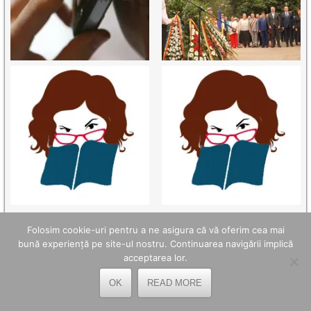
Folosim cookie-uri pentru a ne asigura că vă oferim cea mai
bună experiență pe site-ul nostru. Continuarea navigării implică
TELEFOANE UTILE
acceptarea lor.
OPC Hunedoara - 0254.214.971
OK
READ MORE
Poliția Petroșani - 0254.541.930