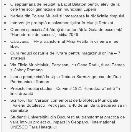
O săptămână de neuitat la Lacul Balaton pentru elevi de la
cele trei școli gimnaziale din municipiul Lupeni
Nedeia din Poiana Muierii și întoarcerea la rădăcinile timpului
Intervenție promptă a salvamontiștilor în Munții Retezat
Oameni speciali sărbătoriți de autorități la Gala de excelenţă
”Hunedoreni de succes”, ediția 2026
Caravana TIFF a transformat Mina Petrila în cinema în aer
liber.
Cum reduci costurile de livrare pentru magazinul online – 7
strategii
Vin Zilele Municipiului Petroșani, cu Oana Radu, Aurel Tămaș
și Johny Romano
Istoria prinde viață la Ulpia Traiana Sarmizegetusa, de Ziua
Patrimoniului Roman
Proiectul noului stadion „Corvinul 1921 Hunedoara” intră în
linie dreaptă
Scriitorul Ion Caraion comemorat de Biblioteca Municipală
,,Valeriu Butulescu” Petroșani, la 40 de ani de la trecerea sa în
eternitate
Studenții Universității din București au transformat practica de
vară într-un proiect cu impact în Geoparcul Internațional
UNESCO Țara Hațegului