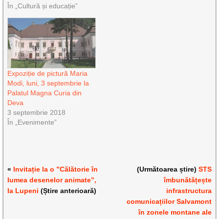
În „Cultură și educație”
Expoziție de pictură Maria
Modi, luni, 3 septembrie la
Palatul Magna Curia din
Deva
3 septembrie 2018
În „Evenimente”
«
Invitație la o ”Călătorie în
(Următoarea știre)
STS
lumea desenelor animate”,
îmbunătățește
la Lupeni
(Știre anterioară)
infrastructura
comunicațiilor Salvamont
în zonele montane ale