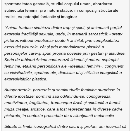
spontaneitatea gestuală, studiul corpului uman, abordarea
subiectului feminin şi a naturii statice, în compoziţii structurate
realist, cu potenţial fantastic şi imaginar.
”Anima traduce simbioza dintre trup şi spirit, şi animează parţial
expresia fragilităţii sexuale, unde, în manieră sarcastică: «pretty
pictures without emotions» poate fi anihilat, prin complexitatea
execuţiei picturale, cât şi prin materializarea plastică a
personajelor care-şi spun propria poveste prin gesturi şi atitudine.
Seria de tablouri Anima conturează lirismul şi natura aspirației
feminine, etalând personificări ale «idealului feminin», congruent
cu vicisitudinile, «pathos-ul», dionisiac-ul şi stilistica imagistică a
expresivităţilor plastice.
Autoportretele, portretele şi seminudurile feminine surprinse în
diferite ipostaze: dormind sau odihnindu-se, configurează
emotivitatea, fragilitatea, frumuseţea fizică şi spirituală a femeii –
muza creaţiei artistice, care a fost reprezentată în diverse cadre
picturale, în contexte precedate de o silenţioasă melancolie.
Situate la limita iconografică dintre sacru şi profan, am încercat să