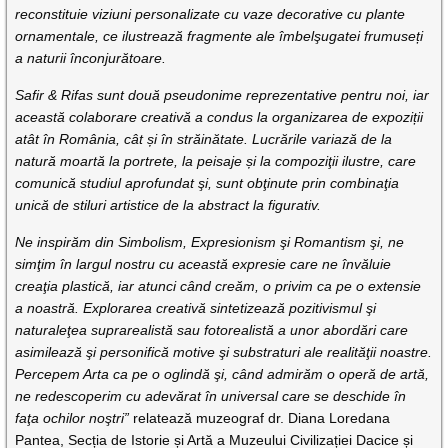
reconstituie viziuni personalizate cu vaze decorative cu plante
ornamentale, ce ilustrează fragmente ale îmbelşugatei frumuseți
a naturii înconjurătoare.
Safir & Rifas sunt două pseudonime reprezentative pentru noi, iar
această colaborare creativă a condus la organizarea de expoziții
atât în România, cât și în străinătate. Lucrările variază de la
natură moartă la portrete, la peisaje și la compoziţii ilustre, care
comunică studiul aprofundat şi, sunt obţinute prin combinaţia
unică de stiluri artistice de la abstract la figurativ.
Ne inspirăm din Simbolism, Expresionism şi Romantism şi, ne
simţim în largul nostru cu această expresie care ne învăluie
creaţia plastică, iar atunci când creăm, o privim ca pe o extensie
a noastră. Explorarea creativă sintetizează pozitivismul şi
naturaleţea suprarealistă sau fotorealistă a unor abordări care
asimilează şi personifică motive şi substraturi ale realităţii noastre.
Percepem Arta ca pe o oglindă şi, când admirăm o operă de artă,
ne redescoperim cu adevărat în universal care se deschide în
faţa ochilor noştri”
relatează muzeograf dr. Diana Loredana
Pantea, Secția de Istorie și Artă a Muzeului Civilizației Dacice și