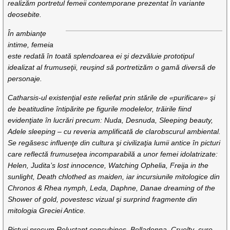
realizăm portretul femeii contemporane prezentat în variante
deosebite.
În ambianţe
intime, femeia
este redată în toată splendoarea ei şi dezvăluie prototipul
idealizat al frumuseţii, reuşind să portretizăm o gamă diversă de
personaje.
Catharsis-ul existenţial este reliefat prin stările de «purificare» şi
de beatitudine întipărite pe figurile modelelor, trăirile fiind
evidenţiate în lucrări precum: Nuda, Desnuda, Sleeping beauty,
Adele sleeping – cu reveria amplificată de clarobscurul ambiental.
Se regăsesc influenţe din cultura şi civilizaţia lumii antice în picturi
care reflectă frumuseţea incomparabilă a unor femei idolatrizate:
Helen, Judita’s lost innocence, Watching Ophelia, Freija in the
sunlight, Death chlothed as maiden, iar incursiunile mitologice din
Chronos & Rhea nymph, Leda, Daphne, Danae dreaming of the
Shower of gold, povestesc vizual şi surprind fragmente din
mitologia Greciei Antice.
Picturi precum Reluctant concubines, Belladonna, Cruelty–cure