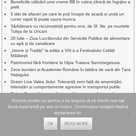
Beneficiile utilizării unei creme BB în rutina zilnică de îngrijire a
pielii
5 idei de afaceri pe care le poți începe de acasă și unde un
curier rapid îți poate ușura munca
Sărbătoare cu recunoștință pentru eroi, de Sf. Ilie, pe muntele
Tulișa de la Uricani
20 Iulie – Ziua Lucrătorului din Serviciile Publice de alimentare
cu apă și de canalizare
„Istorie și Tradiții” la ediția a VIII-a a Festivalului Cetății
Mălăiești
Patrimoniul fără frontiere la Ulpia Traiana Sarmizegetusa
Zece bursieri ai Academiei Române în tabăra de vară din Țara
Hațegului
Green Line Valea Jiului: Toleranță zero față de amenințări,
intimidări și comportamente agresive în transportul public
Dr.ing. Benor Voicescu, împreună cu o seamă de profesori
emeriți ai Universității din Petroșani au fost onorați de
Folosim cookie-uri pentru a ne asigura că vă oferim cea mai
Facultatea de Mine
bună experiență pe site-ul nostru. Continuarea navigării implică
Continuă asfaltările, pe mai multe artere rutiere din Petroșani
acceptarea lor.
Corvinul Hunedoara revine în Superliga luni, 20 iulie, cu meciul
vs Csikszereda
OK
READ MORE
Vacanțe școlare 2026-2027: Când vor avea elevii vacanțele de
toamnă, iarnă, Paște și vară pe parcursul anului școlar viitor