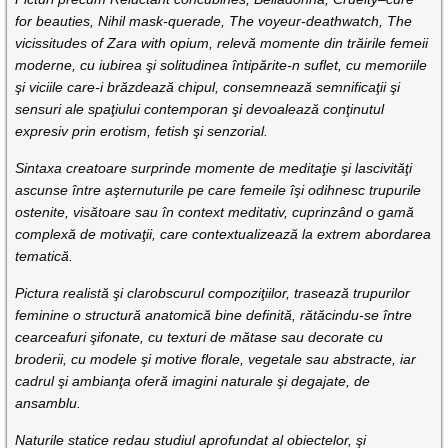
for beauties, Nihil mask-querade, The voyeur-deathwatch, The
vicissitudes of Zara with opium, relevă momente din trăirile femeii
moderne, cu iubirea şi solitudinea întipărite-n suflet, cu memoriile
şi viciile care-i brăzdează chipul, consemnează semnificaţii şi
sensuri ale spaţiului contemporan şi devoalează conţinutul
expresiv prin erotism, fetish şi senzorial.
Sintaxa creatoare surprinde momente de meditaţie şi lascivităţi
ascunse între aşternuturile pe care femeile îşi odihnesc trupurile
ostenite, visătoare sau în context meditativ, cuprinzând o gamă
complexă de motivaţii, care contextualizează la extrem abordarea
tematică.
Pictura realistă şi clarobscurul compoziţiilor, trasează trupurilor
feminine o structură anatomică bine definită, rătăcindu-se între
cearceafuri şifonate, cu texturi de mătase sau decorate cu
broderii, cu modele şi motive florale, vegetale sau abstracte, iar
cadrul şi ambianţa oferă imagini naturale şi degajate, de
ansamblu.
Naturile statice redau studiul aprofundat al obiectelor, şi