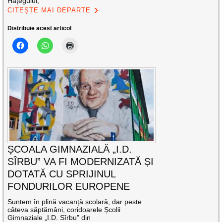
Hațegului,
CITEȘTE MAI DEPARTE
Distribuie acest articol
ȘCOALA GIMNAZIALĂ „I.D.
SÎRBU” VA FI MODERNIZATĂ ȘI
DOTATĂ CU SPRIJINUL
FONDURILOR EUROPENE
Suntem în plină vacanță școlară, dar peste
câteva săptămâni, coridoarele Școlii
Gimnaziale „I.D. Sîrbu” din