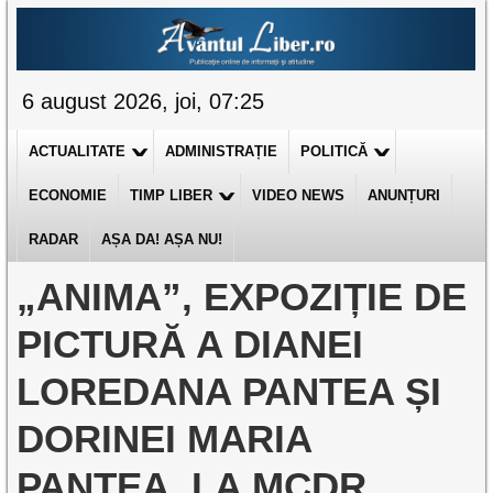
6 august 2026, joi, 07:25
ACTUALITATE
ADMINISTRAȚIE
POLITICĂ
ECONOMIE
TIMP LIBER
VIDEO NEWS
ANUNȚURI
RADAR
AȘA DA! AȘA NU!
„ANIMA”, EXPOZIȚIE DE
PICTURĂ A DIANEI
LOREDANA PANTEA ȘI
DORINEI MARIA
PANTEA, LA MCDR