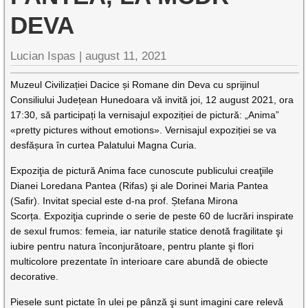
DEVA
Lucian Ispas |
august 11, 2021
Muzeul Civilizației Dacice și Romane din Deva cu sprijinul
Consiliului Județean Hunedoara vă invită joi, 12 august 2021, ora
17:30, să participați la vernisajul expoziției de pictură: „Anima”
«pretty pictures without emotions». Vernisajul expoziției se va
desfășura în curtea Palatului Magna Curia.
Expoziţia de pictură Anima face cunoscute publicului creaţiile
Dianei Loredana Pantea (Rifas) şi ale Dorinei Maria Pantea
(Safir). Invitat special este d-na prof. Ștefana Mirona
Scorța. Expoziţia cuprinde o serie de peste 60 de lucrări inspirate
de sexul frumos: femeia, iar naturile statice denotă fragilitate şi
iubire pentru natura înconjurătoare, pentru plante şi flori
multicolore prezentate în interioare care abundă de obiecte
decorative.
Piesele sunt pictate în ulei pe pânză şi sunt imagini care relevă