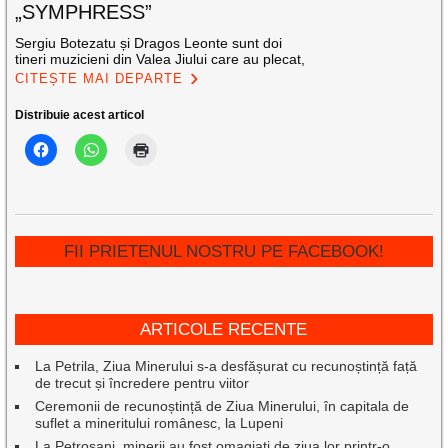
„SYMPHRESS”
Sergiu Botezatu și Dragos Leonte sunt doi
tineri muzicieni din Valea Jiului care au plecat,
CITEȘTE MAI DEPARTE
Distribuie acest articol
FII PRIETENUL NOSTRU PE FACEBOOK!
ARTICOLE RECENTE
La Petrila, Ziua Minerului s-a desfășurat cu recunoștință față
de trecut și încredere pentru viitor
Ceremonii de recunoștință de Ziua Minerului, în capitala de
suflet a mineritului românesc, la Lupeni
La Petroșani, minerii au fost omagiați de ziua lor printr-o