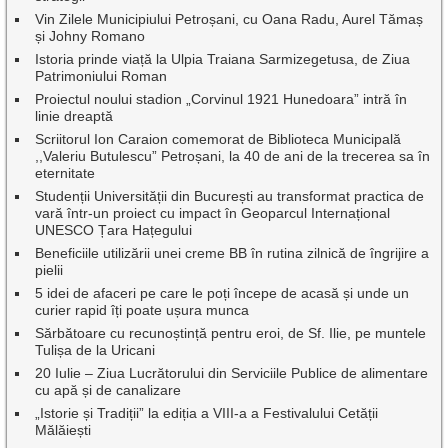
Vin Zilele Municipiului Petroșani, cu Oana Radu, Aurel Tămaș
și Johny Romano
Istoria prinde viață la Ulpia Traiana Sarmizegetusa, de Ziua
Patrimoniului Roman
Proiectul noului stadion „Corvinul 1921 Hunedoara” intră în
linie dreaptă
Scriitorul Ion Caraion comemorat de Biblioteca Municipală
,,Valeriu Butulescu” Petroșani, la 40 de ani de la trecerea sa în
eternitate
Studenții Universității din București au transformat practica de
vară într-un proiect cu impact în Geoparcul Internațional
UNESCO Țara Hațegului
Beneficiile utilizării unei creme BB în rutina zilnică de îngrijire a
pielii
5 idei de afaceri pe care le poți începe de acasă și unde un
curier rapid îți poate ușura munca
Sărbătoare cu recunoștință pentru eroi, de Sf. Ilie, pe muntele
Tulișa de la Uricani
20 Iulie – Ziua Lucrătorului din Serviciile Publice de alimentare
cu apă și de canalizare
„Istorie și Tradiții” la ediția a VIII-a a Festivalului Cetății
Mălăiești