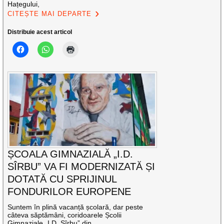
Hațegului,
CITEȘTE MAI DEPARTE
Distribuie acest articol
ȘCOALA GIMNAZIALĂ „I.D.
SÎRBU” VA FI MODERNIZATĂ ȘI
DOTATĂ CU SPRIJINUL
FONDURILOR EUROPENE
Suntem în plină vacanță școlară, dar peste
câteva săptămâni, coridoarele Școlii
Gimnaziale „I.D. Sîrbu” din