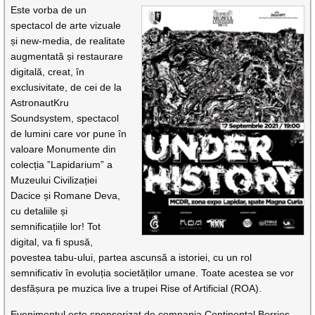
Este vorba de un
spectacol de arte vizuale
și new-media, de realitate
augmentată și restaurare
digitală, creat, în
exclusivitate, de cei de la
AstronautKru
Soundsystem, spectacol
de lumini care vor pune în
valoare Monumente din
colecția ”Lapidarium” a
Muzeului Civilizației
Dacice și Romane Deva,
cu detaliile și
semnificațiile lor! Tot
digital, va fi spusă,
povestea tabu-ului, partea ascunsă a istoriei, cu un rol
semnificativ în evoluția societăților umane. Toate acestea se vor
desfășura pe muzica live a trupei Rise of Artificial (ROA).
Evenimentul este sponsorizat de compania Continental Berries.