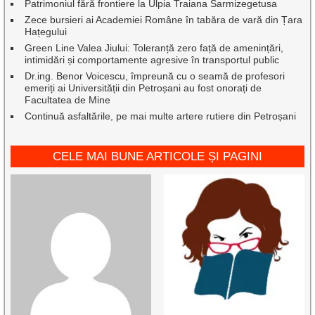
Patrimoniul fără frontiere la Ulpia Traiana Sarmizegetusa
Zece bursieri ai Academiei Române în tabăra de vară din Țara
Hațegului
Green Line Valea Jiului: Toleranță zero față de amenințări,
intimidări și comportamente agresive în transportul public
Dr.ing. Benor Voicescu, împreună cu o seamă de profesori
emeriți ai Universității din Petroșani au fost onorați de
Facultatea de Mine
Continuă asfaltările, pe mai multe artere rutiere din Petroșani
CELE MAI BUNE ARTICOLE ȘI PAGINI