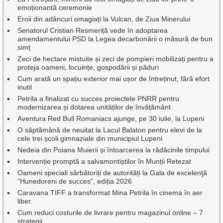
emoționantă ceremonie
Eroii din adâncuri omagiați la Vulcan, de Ziua Minerului
Senatorul Cristian Resmeriță vede în adoptarea
amendamentului PSD la Legea decarbonării o măsură de bun
simț
Zeci de hectare mistuite și zeci de pompieri mobilizați pentru a
proteja oameni, locuințe, gospodării și păduri
Cum arată un spațiu exterior mai ușor de întreținut, fără efort
inutil
Petrila a finalizat cu succes proiectele PNRR pentru
modernizarea și dotarea unităților de învățământ
Aventura Red Bull Romaniacs ajunge, pe 30 iulie, la Lupeni
O săptămână de neuitat la Lacul Balaton pentru elevi de la
cele trei școli gimnaziale din municipiul Lupeni
Nedeia din Poiana Muierii și întoarcerea la rădăcinile timpului
Intervenție promptă a salvamontiștilor în Munții Retezat
Oameni speciali sărbătoriți de autorități la Gala de excelenţă
”Hunedoreni de succes”, ediția 2026
Caravana TIFF a transformat Mina Petrila în cinema în aer
liber.
Cum reduci costurile de livrare pentru magazinul online – 7
strategii