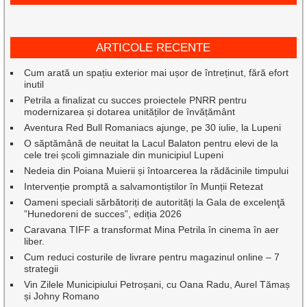
ARTICOLE RECENTE
Cum arată un spațiu exterior mai ușor de întreținut, fără efort
inutil
Petrila a finalizat cu succes proiectele PNRR pentru
modernizarea și dotarea unităților de învățământ
Aventura Red Bull Romaniacs ajunge, pe 30 iulie, la Lupeni
O săptămână de neuitat la Lacul Balaton pentru elevi de la
cele trei școli gimnaziale din municipiul Lupeni
Nedeia din Poiana Muierii și întoarcerea la rădăcinile timpului
Intervenție promptă a salvamontiștilor în Munții Retezat
Oameni speciali sărbătoriți de autorități la Gala de excelenţă
”Hunedoreni de succes”, ediția 2026
Caravana TIFF a transformat Mina Petrila în cinema în aer
liber.
Cum reduci costurile de livrare pentru magazinul online – 7
strategii
Vin Zilele Municipiului Petroșani, cu Oana Radu, Aurel Tămaș
și Johny Romano