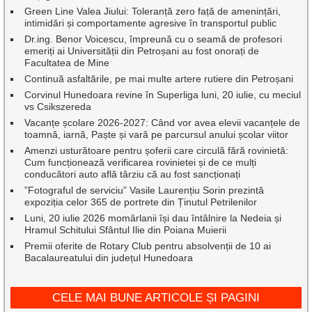
Green Line Valea Jiului: Toleranță zero față de amenințări,
intimidări și comportamente agresive în transportul public
Dr.ing. Benor Voicescu, împreună cu o seamă de profesori
emeriți ai Universității din Petroșani au fost onorați de
Facultatea de Mine
Continuă asfaltările, pe mai multe artere rutiere din Petroșani
Corvinul Hunedoara revine în Superliga luni, 20 iulie, cu meciul
vs Csikszereda
Vacanțe școlare 2026-2027: Când vor avea elevii vacanțele de
toamnă, iarnă, Paște și vară pe parcursul anului școlar viitor
Amenzi usturătoare pentru șoferii care circulă fără rovinietă:
Cum funcționează verificarea rovinietei și de ce mulți
conducători auto află târziu că au fost sancționați
”Fotograful de serviciu” Vasile Laurențiu Sorin prezintă
expoziția celor 365 de portrete din Ținutul Petrilenilor
Luni, 20 iulie 2026 momârlanii își dau întâlnire la Nedeia și
Hramul Schitului Sfântul Ilie din Poiana Muierii
Premii oferite de Rotary Club pentru absolvenții de 10 ai
Bacalaureatului din județul Hunedoara
CELE MAI BUNE ARTICOLE ȘI PAGINI