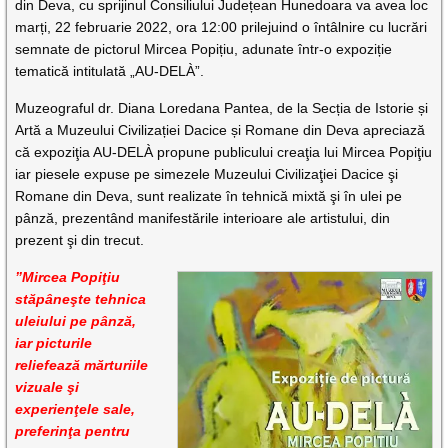
din Deva, cu sprijinul Consiliului Județean Hunedoara va avea loc
marți, 22 februarie 2022, ora 12:00 prilejuind o întâlnire cu lucrări
semnate de pictorul Mircea Popițiu, adunate într-o expoziție
tematică intitulată „AU-DELÀ”.
Muzeograful dr. Diana Loredana Pantea, de la Secția de Istorie și
Artă a Muzeului Civilizației Dacice și Romane din Deva apreciază
că expoziţia AU-DELÀ propune publicului creaţia lui Mircea Popiţiu
iar piesele expuse pe simezele Muzeului Civilizaţiei Dacice şi
Romane din Deva, sunt realizate în tehnică mixtă şi în ulei pe
pânză, prezentând manifestările interioare ale artistului, din
prezent şi din trecut.
”Mircea Popiţiu
stăpâneşte tehnica
uleiului pe pânză,
iar picturile
reliefează mărturiile
vizuale şi
experienţele sale,
preferinţa pentru