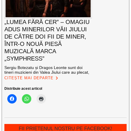
„LUMEA FĂRĂ CER” – OMAGIU
ADUS MINERILOR VĂII JIULUI
DE CĂTRE DOI FII DE MINER,
ÎNTR-O NOUĂ PIESĂ
MUZICALĂ MARCA
„SYMPHRESS”
Sergiu Botezatu și Dragos Leonte sunt doi
tineri muzicieni din Valea Jiului care au plecat,
CITEȘTE MAI DEPARTE
Distribuie acest articol
FII PRIETENUL NOSTRU PE FACEBOOK!