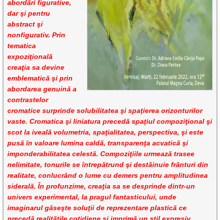
abordări figurative,
dar şi pentru
abstract şi
nonfigurativ. Prin
tematica
expoziţională
creaţia sa devine
emblematică şi prin
abordarea genuină a
contrastelor
cromatice surprinde solubilitatea şi spaţierea orizonturilor
vaste. Cromatica şi liniatura precedă spaţiul compoziţional şi
scot la iveală volumetria, spaţialitatea, perspectiva, şi este
pusă în valoare lumina caldă, transparenţa acvatică şi
imponderabilitatea celestă. Compoziţiile urmează trasee
nelimitate, tonurile se întrepătrund şi destăinuie frânturi din
realitate, conlucrând o lume cu demers pentru amplitudinea
siderală. În profunzime, creaţia sa se desprinde dintr-un
univers experimental, la pragul fantasticului, unde
imaginarul găseşte soluţii de reprezentare plastică ce
precedă realităţile cotidiene şi imprimă un stil expresiv,