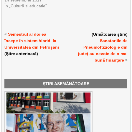
În „Cultură și educație”
«
Semestrul al doilea
(Următoarea știre)
începe în sistem hibrid, la
Sanatoriile de
Universitatea din Petroșani
Pneumoftiziologie din
(Știre anterioară)
județ au nevoie de o mai
bună finanțare
»
ȘTIRI ASEMĂNĂTOARE