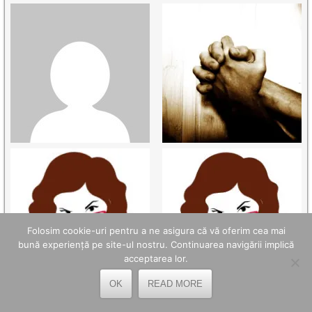
Folosim cookie-uri pentru a ne asigura că vă oferim cea mai
bună experiență pe site-ul nostru. Continuarea navigării implică
acceptarea lor.
OK
READ MORE