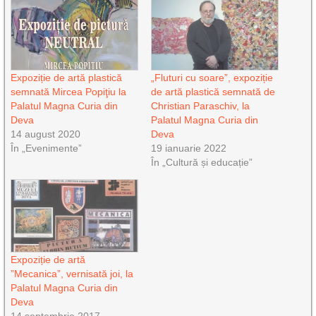
Expoziție de artă plastică
„Fluturi cu soare”, expoziție
semnată Mircea Popiţiu la
de artă plastică semnată de
Palatul Magna Curia din
Christian Paraschiv, la
Deva
Palatul Magna Curia din
14 august 2020
Deva
În „Evenimente”
19 ianuarie 2022
În „Cultură și educație”
Expoziție de artă
”Mecanica”, vernisată joi, la
Palatul Magna Curia din
Deva
14 septembrie 2017