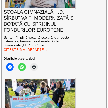
ȘCOALA GIMNAZIALĂ „I.D.
SÎRBU” VA FI MODERNIZATĂ ȘI
DOTATĂ CU SPRIJINUL
FONDURILOR EUROPENE
Suntem în plină vacanță școlară, dar peste
câteva săptămâni, coridoarele Școlii
Gimnaziale „I.D. Sîrbu” din
CITEȘTE MAI DEPARTE
Distribuie acest articol