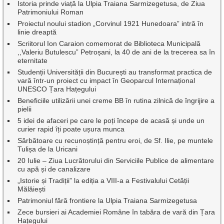
Istoria prinde viață la Ulpia Traiana Sarmizegetusa, de Ziua
Patrimoniului Roman
Proiectul noului stadion „Corvinul 1921 Hunedoara” intră în
linie dreaptă
Scriitorul Ion Caraion comemorat de Biblioteca Municipală
,,Valeriu Butulescu” Petroșani, la 40 de ani de la trecerea sa în
eternitate
Studenții Universității din București au transformat practica de
vară într-un proiect cu impact în Geoparcul Internațional
UNESCO Țara Hațegului
Beneficiile utilizării unei creme BB în rutina zilnică de îngrijire a
pielii
5 idei de afaceri pe care le poți începe de acasă și unde un
curier rapid îți poate ușura munca
Sărbătoare cu recunoștință pentru eroi, de Sf. Ilie, pe muntele
Tulișa de la Uricani
20 Iulie – Ziua Lucrătorului din Serviciile Publice de alimentare
cu apă și de canalizare
„Istorie și Tradiții” la ediția a VIII-a a Festivalului Cetății
Mălăiești
Patrimoniul fără frontiere la Ulpia Traiana Sarmizegetusa
Zece bursieri ai Academiei Române în tabăra de vară din Țara
Hațegului