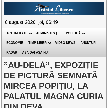
6 august 2026, joi, 06:49
ACTUALITATE
ADMINISTRAȚIE
POLITICĂ
ECONOMIE
TIMP LIBER
VIDEO NEWS
ANUNȚURI
RADAR
AȘA DA! AȘA NU!
”AU-DELÀ”, EXPOZIȚIE
DE PICTURĂ SEMNATĂ
MIRCEA POPIȚIU, LA
PALATUL MAGNA CURIA
DIN DEVA