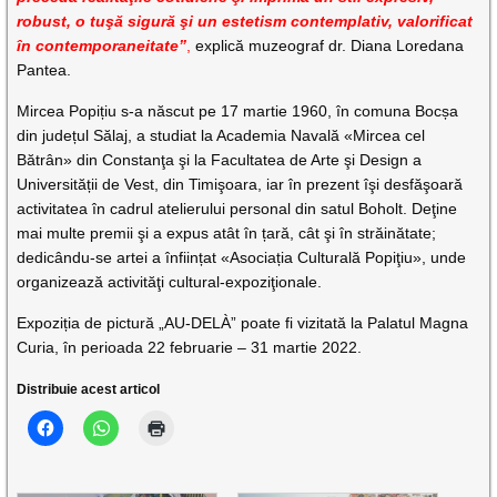
robust, o tuşă sigură şi un estetism contemplativ, valorificat
în contemporaneitate”
,
explică muzeograf dr. Diana Loredana
Pantea.
Mircea Popițiu s-a născut pe 17 martie 1960, în comuna Bocșa
din județul Sălaj, a studiat la Academia Navală «Mircea cel
Bătrân» din Constanţa şi la Facultatea de Arte şi Design a
Universității de Vest, din Timişoara, iar în prezent îşi desfăşoară
activitatea în cadrul atelierului personal din satul Boholt. Deţine
mai multe premii şi a expus atât în țară, cât şi în străinătate;
dedicându-se artei a înființat «Asociația Culturală Popiţiu», unde
organizează activităţi cultural-expoziţionale.
Expoziția de pictură „AU-DELÀ” poate fi vizitată la Palatul Magna
Curia, în perioada 22 februarie – 31 martie 2022.
Distribuie acest articol