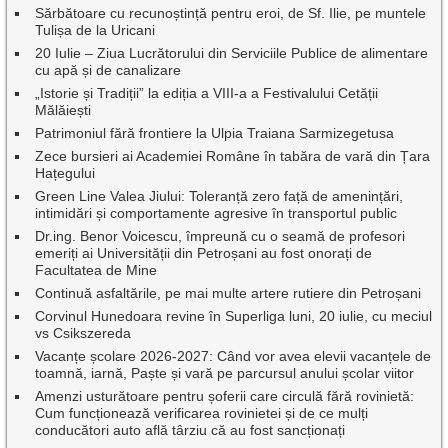
Sărbătoare cu recunoștință pentru eroi, de Sf. Ilie, pe muntele
Tulișa de la Uricani
20 Iulie – Ziua Lucrătorului din Serviciile Publice de alimentare
cu apă și de canalizare
„Istorie și Tradiții” la ediția a VIII-a a Festivalului Cetății
Mălăiești
Patrimoniul fără frontiere la Ulpia Traiana Sarmizegetusa
Zece bursieri ai Academiei Române în tabăra de vară din Țara
Hațegului
Green Line Valea Jiului: Toleranță zero față de amenințări,
intimidări și comportamente agresive în transportul public
Dr.ing. Benor Voicescu, împreună cu o seamă de profesori
emeriți ai Universității din Petroșani au fost onorați de
Facultatea de Mine
Continuă asfaltările, pe mai multe artere rutiere din Petroșani
Corvinul Hunedoara revine în Superliga luni, 20 iulie, cu meciul
vs Csikszereda
Vacanțe școlare 2026-2027: Când vor avea elevii vacanțele de
toamnă, iarnă, Paște și vară pe parcursul anului școlar viitor
Amenzi usturătoare pentru șoferii care circulă fără rovinietă:
Cum funcționează verificarea rovinietei și de ce mulți
conducători auto află târziu că au fost sancționați