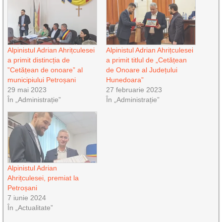
Alpinistul Adrian Ahrițculesei
Alpinistul Adrian Ahrițculesei
a primit distincția de
a primit titlul de „Cetățean
”Cetățean de onoare” al
de Onoare al Județului
municipiului Petroșani
Hunedoara”
29 mai 2023
27 februarie 2023
În „Administrație”
În „Administrație”
Alpinistul Adrian
Ahrițculesei, premiat la
Petroșani
7 iunie 2024
În „Actualitate”