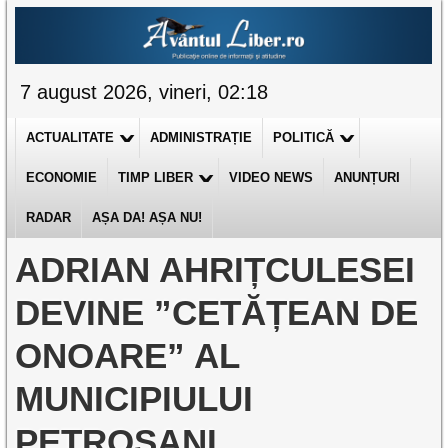
7 august 2026, vineri, 02:18
ACTUALITATE
ADMINISTRAȚIE
POLITICĂ
ECONOMIE
TIMP LIBER
VIDEO NEWS
ANUNȚURI
RADAR
AȘA DA! AȘA NU!
ADRIAN AHRIȚCULESEI
DEVINE ”CETĂȚEAN DE
ONOARE” AL
MUNICIPIULUI
PETROȘANI