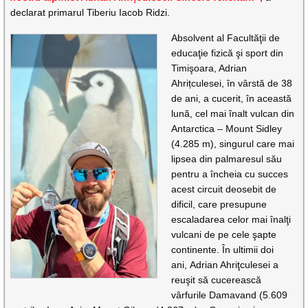
declarat primarul Tiberiu Iacob Ridzi.
Absolvent al Facultăţii de
educaţie fizică şi sport din
Timişoara, Adrian
Ahrițculesei, în vârstă de 38
de ani, a cucerit, în această
lună, cel mai înalt vulcan din
Antarctica – Mount Sidley
(4.285 m), singurul care mai
lipsea din palmaresul său
pentru a încheia cu succes
acest circuit deosebit de
dificil, care presupune
escaladarea celor mai înalţi
vulcani de pe cele şapte
continente. În ultimii doi
ani, Adrian Ahriţculesei a
reuşit să cucerească
vârfurile Damavand (5.609