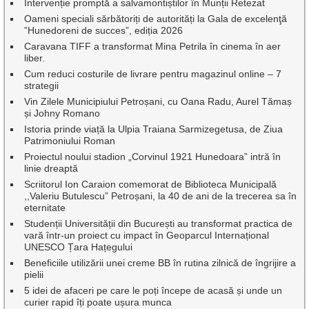
Intervenție promptă a salvamontiștilor în Munții Retezat
Oameni speciali sărbătoriți de autorități la Gala de excelenţă
”Hunedoreni de succes”, ediția 2026
Caravana TIFF a transformat Mina Petrila în cinema în aer
liber.
Cum reduci costurile de livrare pentru magazinul online – 7
strategii
Vin Zilele Municipiului Petroșani, cu Oana Radu, Aurel Tămaș
și Johny Romano
Istoria prinde viață la Ulpia Traiana Sarmizegetusa, de Ziua
Patrimoniului Roman
Proiectul noului stadion „Corvinul 1921 Hunedoara” intră în
linie dreaptă
Scriitorul Ion Caraion comemorat de Biblioteca Municipală
,,Valeriu Butulescu” Petroșani, la 40 de ani de la trecerea sa în
eternitate
Studenții Universității din București au transformat practica de
vară într-un proiect cu impact în Geoparcul Internațional
UNESCO Țara Hațegului
Beneficiile utilizării unei creme BB în rutina zilnică de îngrijire a
pielii
5 idei de afaceri pe care le poți începe de acasă și unde un
curier rapid îți poate ușura munca