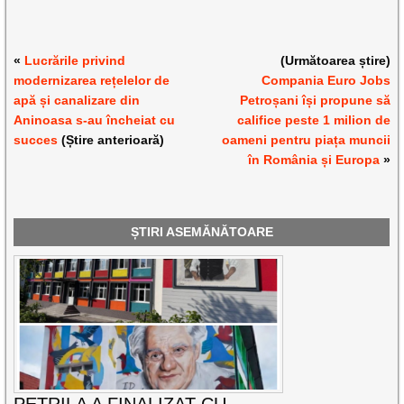
«
Lucrările privind
(Următoarea știre)
modernizarea rețelelor de
Compania Euro Jobs
apă și canalizare din
Petroșani își propune să
Aninoasa s-au încheiat cu
califice peste 1 milion de
succes
(Știre anterioară)
oameni pentru piața muncii
în România și Europa
»
ȘTIRI ASEMĂNĂTOARE