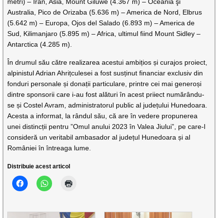
metri) – Iran, Asia, Mount Giluwe (4.367 m) – Oceania şi
Australia, Pico de Orizaba (5.636 m) – America de Nord, Elbrus
(5.642 m) – Europa, Ojos del Salado (6.893 m) – America de
Sud, Kilimanjaro (5.895 m) – Africa, ultimul fiind Mount Sidley –
Antarctica (4.285 m).
În drumul său către realizarea acestui ambițios și curajos proiect,
alpinistul Adrian Ahrițculesei a fost susținut financiar exclusiv din
fonduri personale și donații particulare, printre cei mai generoși
dintre sponsorii care i-au fost alături în acest priiect numărându-
se și Costel Avram, administratorul public al județului Hunedoara.
Acesta a informat, la rândul său, că are în vedere propunerea
unei distincții pentru ”Omul anului 2023 în Valea Jiului”, pe care-l
consideră un veritabil ambasador al județul Hunedoara și al
României în întreaga lume.
Distribuie acest articol