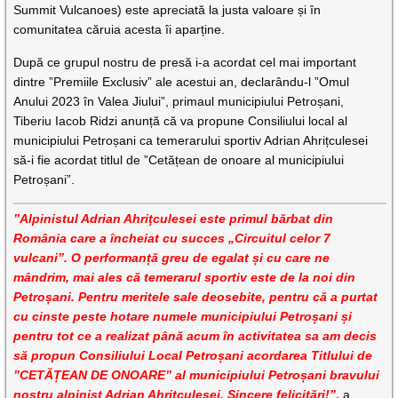
Summit Vulcanoes) este apreciată la justa valoare și în
comunitatea căruia acesta îi aparține.
După ce grupul nostru de presă i-a acordat cel mai important
dintre ”Premiile Exclusiv” ale acestui an, declarându-l ”Omul
Anului 2023 în Valea Jiului”, primaul municipiului Petroșani,
Tiberiu Iacob Ridzi anunță că va propune Consiliului local al
municipiului Petroșani ca temerarului sportiv Adrian Ahrițculesei
să-i fie acordat titlul de ”Cetățean de onoare al municipiului
Petroșani”.
”Alpinistul Adrian Ahriţculesei este primul bărbat din
România care a încheiat cu succes „Circuitul celor 7
vulcani”. O performanță greu de egalat și cu care ne
mândrim, mai ales că temerarul sportiv este de la noi din
Petroșani. Pentru meritele sale deosebite, pentru că a purtat
cu cinste peste hotare numele municipiului Petroșani și
pentru tot ce a realizat până acum în activitatea sa am decis
să propun Consiliului Local Petroșani acordarea Titlului de
”CETĂȚEAN DE ONOARE” al municipiului Petroșani bravului
nostru alpinist Adrian Ahrițculesei. Sincere felicitări!”
,
a