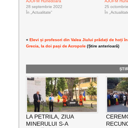
AJOFM Hunedoara
AJOFM Hun
28 septembrie 2022
25 octombri
În „Actualitate”
În „Actualitat
«
Elevi și profesori din Valea Jiului prădați de hoți în
Grecia, la doi pași de Acropole
(Știre anterioară)
ȘTI
LA PETRILA, ZIUA
CEREMO
MINERULUI S-A
RECUNO