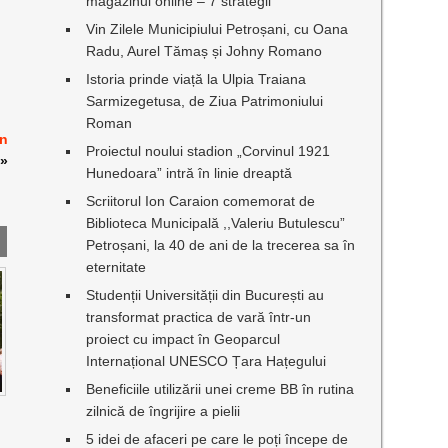
magazinul online – 7 strategii
Vin Zilele Municipiului Petroșani, cu Oana
Radu, Aurel Tămaș și Johny Romano
Istoria prinde viață la Ulpia Traiana
Sarmizegetusa, de Ziua Patrimoniului
Roman
an
Proiectul noului stadion „Corvinul 1921
»
Hunedoara” intră în linie dreaptă
Scriitorul Ion Caraion comemorat de
Biblioteca Municipală ,,Valeriu Butulescu”
Petroșani, la 40 de ani de la trecerea sa în
eternitate
Studenții Universității din București au
transformat practica de vară într-un
proiect cu impact în Geoparcul
Internațional UNESCO Țara Hațegului
Beneficiile utilizării unei creme BB în rutina
zilnică de îngrijire a pielii
5 idei de afaceri pe care le poți începe de