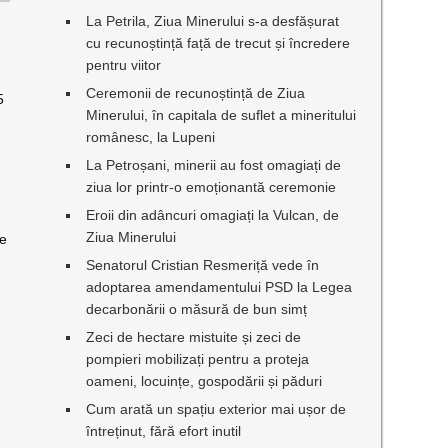
La Petrila, Ziua Minerului s-a desfășurat
cu recunoștință față de trecut și încredere
pentru viitor
Ceremonii de recunoștință de Ziua
5
Minerului, în capitala de suflet a mineritului
românesc, la Lupeni
La Petroșani, minerii au fost omagiați de
ziua lor printr-o emoționantă ceremonie
Eroii din adâncuri omagiați la Vulcan, de
Ziua Minerului
ne
Senatorul Cristian Resmeriță vede în
adoptarea amendamentului PSD la Legea
decarbonării o măsură de bun simț
Zeci de hectare mistuite și zeci de
pompieri mobilizați pentru a proteja
oameni, locuințe, gospodării și păduri
Cum arată un spațiu exterior mai ușor de
întreținut, fără efort inutil