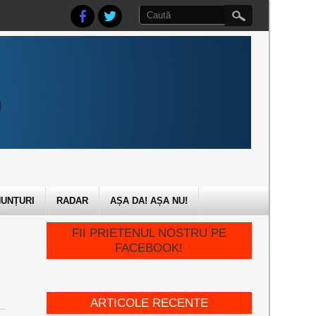
UNȚURI
RADAR
AȘA DA! AȘA NU!
FII PRIETENUL NOSTRU PE
FACEBOOK!
ARTICOLE RECENTE