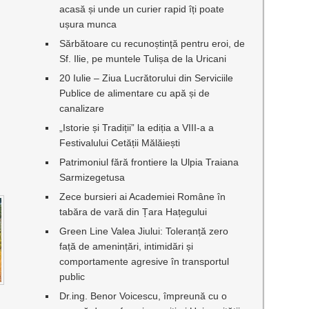
acasă și unde un curier rapid îți poate
ușura munca
Sărbătoare cu recunoștință pentru eroi, de
Sf. Ilie, pe muntele Tulișa de la Uricani
20 Iulie – Ziua Lucrătorului din Serviciile
Publice de alimentare cu apă și de
canalizare
„Istorie și Tradiții” la ediția a VIII-a a
Festivalului Cetății Mălăiești
Patrimoniul fără frontiere la Ulpia Traiana
Sarmizegetusa
Zece bursieri ai Academiei Române în
tabăra de vară din Țara Hațegului
Green Line Valea Jiului: Toleranță zero
față de amenințări, intimidări și
comportamente agresive în transportul
public
Dr.ing. Benor Voicescu, împreună cu o