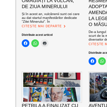
OMAGIAȚI LA VULCAN,
RESMER
DE ZIUA MINERULUI
ADOPT
AMENDA
Și în acest an, vulcănenii sunt cei care
au dat startul manifestărilor dedicate
LA LEG
”Zilei Minerului”. În
O MĂSU
CITEȘTE MAI DEPARTE
De-a lungul 
Distribuie acest articol
scurt de la 
diverselor de
CITEȘTE 
Distribuie ace
PETRILA A FINALIZAT CU
AVENTU