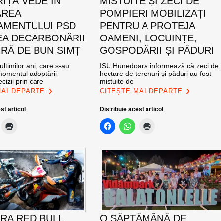
IȚĂ VEDE ÎN
MISTUITE ȘI ZECI DE
AREA
POMPIERI MOBILIZAȚI
MENTULUI PSD
PENTRU A PROTEJA
EA DECARBONĂRII
OAMENI, LOCUINȚE,
RĂ DE BUN SIMȚ
GOSPODĂRII ȘI PĂDURI
ultimilor ani, care s-au
ISU Hunedoara informează că zeci de
momentul adoptării
hectare de terenuri și păduri au fost
cizii prin care
mistuite de
MAI DEPARTE
CITEȘTE MAI DEPARTE
st articol
Distribuie acest articol
RA RED BULL
O SĂPTĂMÂNĂ DE