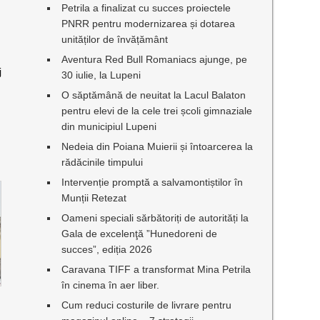
Petrila a finalizat cu succes proiectele
PNRR pentru modernizarea și dotarea
unităților de învățământ
Aventura Red Bull Romaniacs ajunge, pe
j
30 iulie, la Lupeni
O săptămână de neuitat la Lacul Balaton
pentru elevi de la cele trei școli gimnaziale
din municipiul Lupeni
Nedeia din Poiana Muierii și întoarcerea la
rădăcinile timpului
Intervenție promptă a salvamontiștilor în
Munții Retezat
Oameni speciali sărbătoriți de autorități la
Gala de excelenţă ”Hunedoreni de
succes”, ediția 2026
Caravana TIFF a transformat Mina Petrila
în cinema în aer liber.
Cum reduci costurile de livrare pentru