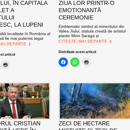
UI, ÎN CAPITALA
ZIUA LOR PRINTR-O
LET A
EMOȚIONANTĂ
TULUI
CEREMONIE
SC, LA LUPENI
Emblematic simbol al mineritului din
Valea Jiului, statuia creată de artistul
altă localitate în România al
plastic Mimi Șaraga și
ă fie mai puternic legat
CITEȘTE MAI DEPARTE
MAI DEPARTE
Distribuie acest articol
st articol
RUL CRISTIAN
ZECI DE HECTARE