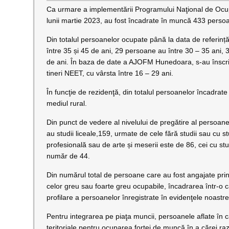
Ca urmare a implementării Programului Naţional de Ocu
lunii martie 2023, au fost încadrate în muncă 433 persoa
Din totalul persoanelor ocupate până la data de referin
între 35 și 45 de ani, 29 persoane au între 30 – 35 ani, 
de ani. În baza de date a AJOFM Hunedoara, s-au înscri
tineri NEET, cu vârsta între 16 – 29 ani.
În funcţie de rezidenţă, din totalul persoanelor încadra
mediul rural.
Din punct de vedere al nivelului de pregătire al persoan
au studii liceale,159, urmate de cele fără studii sau cu s
profesională sau de arte și meserii este de 86, cei cu stud
număr de 44.
Din numărul total de persoane care au fost angajate pr
celor greu sau foarte greu ocupabile, încadrarea într-o ca
profilare a persoanelor înregistrate în evidenţele noastre
Pentru integrarea pe piaţa muncii, persoanele aflate în 
teritoriale pentru ocuparea forţei de muncă în a cărei r