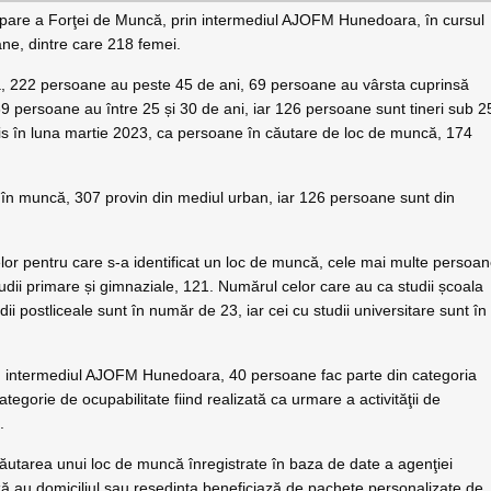
pare a Forţei de Muncă, prin intermediul AJOFM Hunedoara, în cursul
ne, dintre care 218 femei.
ță, 222 persoane au peste 45 de ani, 69 persoane au vârsta cuprinsă
39 persoane au între 25 și 30 de ani, iar 126 persoane sunt tineri sub 2
s în luna martie 2023, ca persoane în căutare de loc de muncă, 174
te în muncă, 307 provin din mediul urban, iar 126 persoane sunt din
elor pentru care s-a identificat un loc de muncă, cele mai multe persoa
tudii primare și gimnaziale, 121. Numărul celor care au ca studii școala
ii postliceale sunt în număr de 23, iar cei cu studii universitare sunt în
in intermediul AJOFM Hunedoara, 40 persoane fac parte din categoria
tegorie de ocupabilitate fiind realizată ca urmare a activităţii de
.
căutarea unui loc de muncă înregistrate în baza de date a agenţiei
ază au domiciliul sau reşedinţa beneficiază de pachete personalizate de