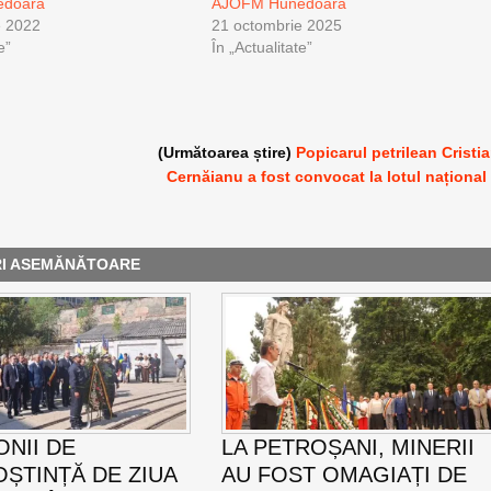
edoara
AJOFM Hunedoara
e 2022
21 octombrie 2025
e”
În „Actualitate”
(Următoarea știre)
Popicarul petrilean Cristi
Cernăianu a fost convocat la lotul național
RI ASEMĂNĂTOARE
NII DE
LA PETROȘANI, MINERII
ȘTINȚĂ DE ZIUA
AU FOST OMAGIAȚI DE