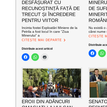
DESFĂȘURAT CU
MINERUL
RECUNOȘTINȚĂ FAȚĂ DE
DE SUF
TRECUT ȘI ÎNCREDERE
MINERI
PENTRU VIITOR
ROMÂNE
Incinta fostei Exploatări Miniere de la
Nu există o 
Petrila a fost locul în care ”Ziua
cărei nume s
Minerului” a
CITEȘTE 
CITEȘTE MAI DEPARTE
Distribuie ace
Distribuie acest articol
EROII DIN ADÂNCURI
SENATO