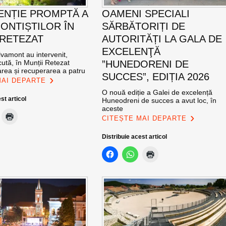
ENȚIE PROMPTĂ A
OAMENI SPECIALI
ONTIȘTILOR ÎN
SĂRBĂTORIȚI DE
 RETEZAT
AUTORITĂȚI LA GALA DE
EXCELENŢĂ
vamont au intervenit,
ută, în Munții Retezat
”HUNEDORENI DE
area și recuperarea a patru
SUCCES”, EDIȚIA 2026
MAI DEPARTE
O nouă ediție a Galei de excelență
st articol
Huneodreni de succes a avut loc, în
aceste
CITEȘTE MAI DEPARTE
Distribuie acest articol