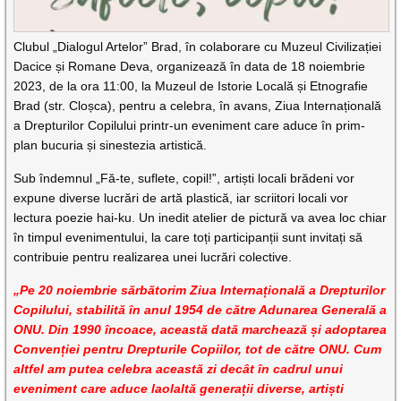
Clubul „Dialogul Artelor” Brad, în colaborare cu Muzeul Civilizației
Dacice și Romane Deva, organizează în data de 18 noiembrie
2023, de la ora 11:00, la Muzeul de Istorie Locală și Etnografie
Brad (str. Cloșca), pentru a celebra, în avans, Ziua Internațională
a Drepturilor Copilului printr-un eveniment care aduce în prim-
plan bucuria și sinestezia artistică.
Sub îndemnul „Fă-te, suflete, copil!”, artiști locali brădeni vor
expune diverse lucrări de artă plastică, iar scriitori locali vor
lectura poezie hai-ku. Un inedit atelier de pictură va avea loc chiar
în timpul evenimentului, la care toți participanții sunt invitați să
contribuie pentru realizarea unei lucrări colective.
„Pe 20 noiembrie sărbătorim Ziua Internațională a Drepturilor
Copilului, stabilită în anul 1954 de către Adunarea Generală a
ONU. Din 1990 încoace, această dată marchează și adoptarea
Convenției pentru Drepturile Copiilor, tot de către ONU. Cum
altfel am putea celebra această zi decât în cadrul unui
eveniment care aduce laolaltă generații diverse, artiști