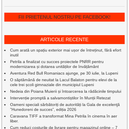
FII PRIETENUL NOSTRU PE FACEBOOK!
ARTICOLE RECENTE
Cum arată un spațiu exterior mai ușor de întreținut, fără efort
inutil
Petrila a finalizat cu succes proiectele PNRR pentru
modernizarea și dotarea unităților de învățământ
Aventura Red Bull Romaniacs ajunge, pe 30 iulie, la Lupeni
O săptămână de neuitat la Lacul Balaton pentru elevi de la
cele trei școli gimnaziale din municipiul Lupeni
Nedeia din Poiana Muierii și întoarcerea la rădăcinile timpului
Intervenție promptă a salvamontiștilor în Munții Retezat
Oameni speciali sărbătoriți de autorități la Gala de excelenţă
”Hunedoreni de succes”, ediția 2026
Caravana TIFF a transformat Mina Petrila în cinema în aer
liber.
Cum reduci costurile de livrare pentru magazinul online – 7