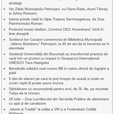
strategii
Vin Zilele Municipiului Petroșani, cu Oana Radu, Aurel Tămaș
și Johny Romano
Istoria prinde viață la Ulpia Traiana Sarmizegetusa, de Ziua
Patrimoniului Roman
Proiectul noului stadion „Corvinul 1921 Hunedoara” intră în
linie dreaptă
Scriitorul Ion Caraion comemorat de Biblioteca Municipală
,,Valeriu Butulescu” Petroșani, la 40 de ani de la trecerea sa în
eternitate
Studenții Universității din București au transformat practica de
vară într-un proiect cu impact în Geoparcul Internațional
UNESCO Țara Hațegului
Beneficiile utilizării unei creme BB în rutina zilnică de îngrijire a
pielii
5 idei de afaceri pe care le poți începe de acasă și unde un
curier rapid îți poate ușura munca
Sărbătoare cu recunoștință pentru eroi, de Sf. Ilie, pe muntele
Tulișa de la Uricani
20 Iulie – Ziua Lucrătorului din Serviciile Publice de alimentare
cu apă și de canalizare
„Istorie și Tradiții” la ediția a VIII-a a Festivalului Cetății
Mălăiești