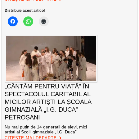
Distribuie acest articol
„CÂNTĂM PENTRU VIAȚĂ” ÎN
SPECTACOLUL CARITABIL AL
MICILOR ARTIȘTI LA ȘCOALA
GIMNAZIALĂ „I.G. DUCA”
PETROȘANI
Nu mai puțin de 14 generații de elevi, mici
artiști ai Școlii gimnaziale „I.G. Duca”
CITEȘTE MAI DEPARTE