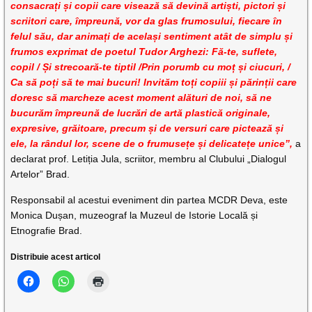
consacrați și copii care visează să devină artiști, pictori și
scriitori care, împreună, vor da glas frumosului, fiecare în
felul său, dar animați de același sentiment atât de simplu și
frumos exprimat de poetul Tudor Arghezi: Fă-te, suflete,
copil / Și strecoară-te tiptil /Prin porumb cu moț și ciucuri, /
Ca să poți să te mai bucuri! Invităm toți copiii și părinții care
doresc să marcheze acest moment alături de noi, să ne
bucurăm împreună de lucrări de artă plastică originale,
expresive, grăitoare, precum și de versuri care pictează și
ele, la rândul lor, scene de o frumusețe și delicatețe unice”,
a
declarat prof. Letiția Jula, scriitor, membru al Clubului „Dialogul
Artelor” Brad.
Responsabil al acestui eveniment din partea MCDR Deva, este
Monica Dușan, muzeograf la Muzeul de Istorie Locală și
Etnografie Brad.
Distribuie acest articol