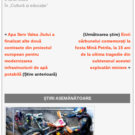
În „Cultură și educație”
«
Apa Serv Valea Jiului a
(Următoarea știre)
Eroii
finalizat alte două
cărbunelui comemorați la
contracte din proiectul
fosta Mină Petrila, la 15 ani
european pentru
de la ultima tragedie din
modernizarea
subteranul acestei
infrastructurii de apă
exploatări miniere
»
potabilă
(Știre anterioară)
ȘTIRI ASEMĂNĂTOARE