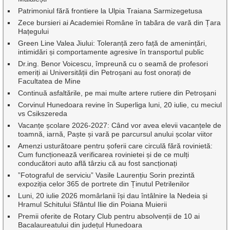
Patrimoniul fără frontiere la Ulpia Traiana Sarmizegetusa
Zece bursieri ai Academiei Române în tabăra de vară din Țara
Hațegului
Green Line Valea Jiului: Toleranță zero față de amenințări,
intimidări și comportamente agresive în transportul public
Dr.ing. Benor Voicescu, împreună cu o seamă de profesori
emeriți ai Universității din Petroșani au fost onorați de
Facultatea de Mine
Continuă asfaltările, pe mai multe artere rutiere din Petroșani
Corvinul Hunedoara revine în Superliga luni, 20 iulie, cu meciul
vs Csikszereda
Vacanțe școlare 2026-2027: Când vor avea elevii vacanțele de
toamnă, iarnă, Paște și vară pe parcursul anului școlar viitor
Amenzi usturătoare pentru șoferii care circulă fără rovinietă:
Cum funcționează verificarea rovinietei și de ce mulți
conducători auto află târziu că au fost sancționați
”Fotograful de serviciu” Vasile Laurențiu Sorin prezintă
expoziția celor 365 de portrete din Ținutul Petrilenilor
Luni, 20 iulie 2026 momârlanii își dau întâlnire la Nedeia și
Hramul Schitului Sfântul Ilie din Poiana Muierii
Premii oferite de Rotary Club pentru absolvenții de 10 ai
Bacalaureatului din județul Hunedoara