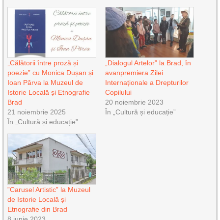
„Călătorii între proză și
„Dialogul Artelor” la Brad, în
poezie” cu Monica Dușan și
avanpremiera Zilei
Ioan Pârva la Muzeul de
Internaționale a Drepturilor
Istorie Locală și Etnografie
Copilului
Brad
20 noiembrie 2023
21 noiembrie 2025
În „Cultură și educație”
În „Cultură și educație”
”Carusel Artistic” la Muzeul
de Istorie Locală și
Etnografie din Brad
8 iunie 2023