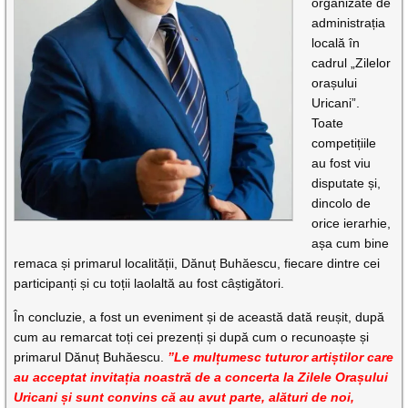
organizate de
administrația
locală în
cadrul „Zilelor
orașului
Uricani”.
Toate
competițiile
au fost viu
disputate și,
dincolo de
orice ierarhie,
așa cum bine
remaca și primarul localității, Dănuț Buhăescu, fiecare dintre cei
participanți și cu toții laolaltă au fost câștigători.
În concluzie, a fost un eveniment și de această dată reușit, după
cum au remarcat toți cei prezenți și după cum o recunoaște și
primarul Dănuț Buhăescu.
”Le mulțumesc tuturor artiștilor care
au acceptat invitația noastră de a concerta la Zilele Orașului
Uricani și sunt convins că au avut parte, alături de noi,