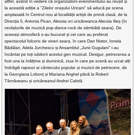
altfel, având în vedere că organizatorii evenimentului au reușit și
la această ediție a ”Zilelor orașului Uricani” să aducă pe scena
amplasată în Centrul nou al localității artiști de primă clasă, de la
Direcția 5, Antonia Pican, Alessia ori uricăneanca Alecsia Ilieș (în
recitalurile de muzică pop-dance-rock de sâmbătă seara). De
aceeași atmosferă s-au bucurat și cei care au preferat
spectacolul folcoric de vineri seara, în care Dan Nistor, Ionela
Bădălan, Adela Jurchescu și Ansamblul „Junii Gugulani” i-au
încântat pe toți iubitorii acestui gen muzical. Desigur, petrecerea a
fost una la înălțime și duminică, ziua în care pe scenă au urcat alți
îndrăgiți rapsozi ai cântecului popular și muzicii de petrecere, de
la Georgiana Lobonț și Mariana Anghel până la Robert
Târnăveanu și uricăneanul Andrei Calotă.