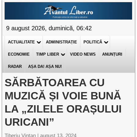
9 august 2026, duminică, 06:42
ACTUALITATE
ADMINISTRAȚIE
POLITICĂ
ECONOMIE
TIMP LIBER
VIDEO NEWS
ANUNȚURI
RADAR
AȘA DA! AȘA NU!
SĂRBĂTOAREA CU
MUZICĂ ȘI VOIE BUNĂ
LA „ZILELE ORAȘULUI
URICANI”
Tiberiu Vințan |
august 13, 2024