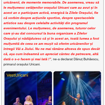
uricănenii, de momente memorabile. De asemenea, vreau să
le mulțumesc cetățenilor orașului Uricani care au avut și în
acest an o participare activă, energică la Zilele Orașului, fie
că vorbim despre acțiunile sportive, despre spectacolele
artistice sau despre celelalte activități din programul
evenimentului. Le mulțumesc, de asemenea, tuturor celor
care și-au dat concursul la buna organizare a Zilelor
Orașului și nădăjduiesc că și în acest an, toată lumea a fost
mulțumită de ceea ce am reușit să oferim uricănenilor și
întregii Văi a Jiului. Nu ne mai rămâne altceva de spus decât
că, așa cum îndeamnă un apreciat cântec de petrecere, altă
dată o s-o facem și mai lată !”
,
ne-a declarat Dănuț Buhăescu,
primarul orașului Uricani.