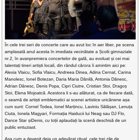
În cele trei seri de concerte care au avut loc în aer liber, pe scena
amplasată anul acesta în imediata vecinătate a Școlii gimnaziale
nr.2, în avanpremiera concertelor de gală, au evoluat și cei mai
talentați tineri artiști locali, din rândul cărora îi amintim aici pe:
Alexia Vlaicu, Sofia Vlaicu, Andreea Dinea, Adina Cernat, Carina
Manolesc, Ionel Botezan, Daria Maria Dănilă, Antonia Dănesc,
Adrian Dănesc, Denis Popa, Cipri Ciutre, Cristian Stoi, Dragoș
Stoi, Elena Mojoatcă. Acestora li s-au alăturat, ca de fiecare dată,
o seamă de artiști emblematici ai scenei artistice uricănene așa
cum sunt: Cornel Todea, Ionel Marțincu, Laviniu Sălășan, Lenuța
Ciuta, Ionela Magyari, Formația Haiducii lui Neag sau DJ Flo,
Dance Star șiDenis, cu toții aplaudați la scenă deschisă de un
public entuziast.
Așa cum a devenit deja un adevărat ritual, cele trei zile de