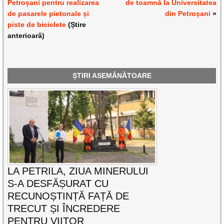
Petroșani pentru realizarea
de toamnă la Universitatea
de pasarele pietonale și
din Petroșani
»
piste de biciclete
(Știre
anterioară)
ȘTIRI ASEMĂNĂTOARE
LA PETRILA, ZIUA MINERULUI
S-A DESFĂȘURAT CU
RECUNOȘTINȚĂ FAȚĂ DE
TRECUT ȘI ÎNCREDERE
PENTRU VIITOR