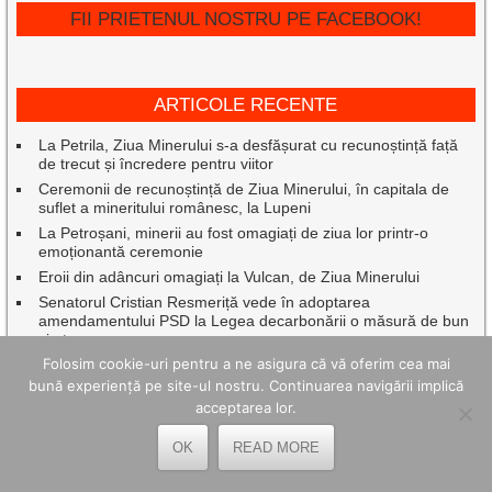
FII PRIETENUL NOSTRU PE FACEBOOK!
ARTICOLE RECENTE
La Petrila, Ziua Minerului s-a desfășurat cu recunoștință față
de trecut și încredere pentru viitor
Ceremonii de recunoștință de Ziua Minerului, în capitala de
suflet a mineritului românesc, la Lupeni
La Petroșani, minerii au fost omagiați de ziua lor printr-o
emoționantă ceremonie
Eroii din adâncuri omagiați la Vulcan, de Ziua Minerului
Senatorul Cristian Resmeriță vede în adoptarea
amendamentului PSD la Legea decarbonării o măsură de bun
simț
Folosim cookie-uri pentru a ne asigura că vă oferim cea mai
Zeci de hectare mistuite și zeci de pompieri mobilizați pentru a
proteja oameni, locuințe, gospodării și păduri
bună experiență pe site-ul nostru. Continuarea navigării implică
acceptarea lor.
Cum arată un spațiu exterior mai ușor de întreținut, fără efort
inutil
OK
READ MORE
Petrila a finalizat cu succes proiectele PNRR pentru
modernizarea și dotarea unităților de învățământ