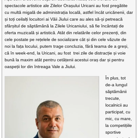
spectacole artistice ale Zilelor Orașului Uricani au fost pregătite
cu multă migală de administrația locală, astfel încât uricănenii, dar
și toți ceilalți locuitori ai Văii Jiului care au ales să-și petreacă
sfârșitul de săptămână la Zilele Uricaniului, să fie încântați de
oferta muzicală și artistică. Atât din relatările celor prezenți, din
cele postate pe rețelele de socializare cât și din cele văzute de
noi la fața locului, putem trage concluzia, fără teama de a greși,
că în week-end, la Uricani, au fost trei zile de distracție și voie
bună la maxim atât pentru cetățenii acestui oraș dar și pentru
oaspeții lor din întreaga Vale a Jiului.
În plus, tot
de-a lungul
săptămânii
trecute,
localnicii au
participat, cu
mic, cu mare,
la competițiile
sportive