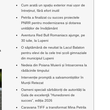
Cum arată un spațiu exterior mai ușor de
întreținut, fără efort inutil
Petrila a finalizat cu succes proiectele
PNRR pentru modernizarea și dotarea
unităților de învățământ
Aventura Red Bull Romaniacs ajunge, pe
30 iulie, la Lupeni
O săptămână de neuitat la Lacul Balaton
a
pentru elevi de la cele trei școli gimnaziale
din municipiul Lupeni
Nedeia din Poiana Muierii și întoarcerea la
rădăcinile timpului
Intervenție promptă a salvamontiștilor în
Munții Retezat
Oameni speciali sărbătoriți de autorități la
Gala de excelenţă ”Hunedoreni de
succes”, ediția 2026
Caravana TIFF a transformat Mina Petrila