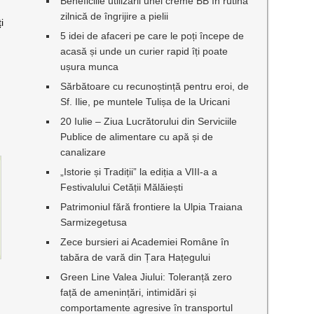
Beneficiile utilizării unei creme BB în rutina
zilnică de îngrijire a pielii
i
5 idei de afaceri pe care le poți începe de
acasă și unde un curier rapid îți poate
ușura munca
Sărbătoare cu recunoștință pentru eroi, de
Sf. Ilie, pe muntele Tulișa de la Uricani
20 Iulie – Ziua Lucrătorului din Serviciile
Publice de alimentare cu apă și de
canalizare
„Istorie și Tradiții” la ediția a VIII-a a
Festivalului Cetății Mălăiești
Patrimoniul fără frontiere la Ulpia Traiana
Sarmizegetusa
Zece bursieri ai Academiei Române în
tabăra de vară din Țara Hațegului
Green Line Valea Jiului: Toleranță zero
față de amenințări, intimidări și
comportamente agresive în transportul