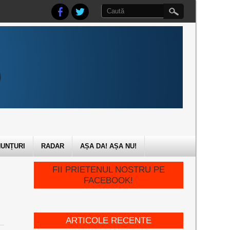
UNȚURI
RADAR
AȘA DA! AȘA NU!
FII PRIETENUL NOSTRU PE
FACEBOOK!
ARTICOLE RECENTE