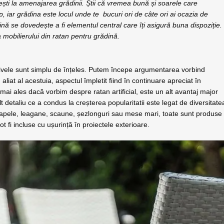
ști la amenajarea grădinii. Știi că vremea bună și soarele care
, iar grădina este locul unde te bucuri ori de câte ori ai ocazia de
ină se dovedește a fi elementul central care îți asigură buna dispoziție.
 mobilierului din ratan pentru grădină.
tivele sunt simplu de înțeles. Putem începe argumentarea vorbind
liat al acestuia, aspectul împletit fiind în continuare apreciat în
ai ales dacă vorbim despre ratan artificial, este un alt avantaj major
t detaliu ce a condus la creșterea popularitatii este legat de diversitate
anapele, leagane, scaune, șezlonguri sau mese mari, toate sunt produse
ot fi incluse cu ușurință în proiectele exterioare.