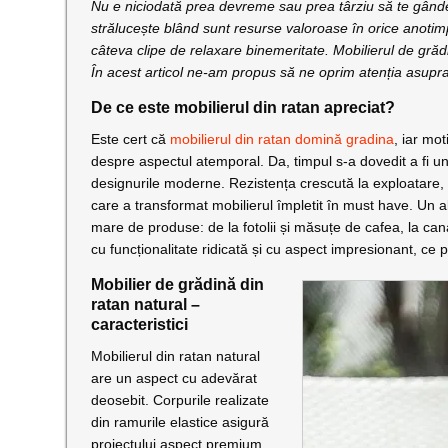
Nu e niciodată prea devreme sau prea târziu să te gânde
strălucește blând sunt resurse valoroase în orice anotimp
câteva clipe de relaxare binemeritate. Mobilierul de grăd
În acest articol ne-am propus să ne oprim atenția asupra
De ce este mobilierul din ratan apreciat?
Este cert că
mobilierul din ratan domină gradina
, iar mo
despre aspectul atemporal. Da, timpul s-a dovedit a fi un a
designurile moderne. Rezistența crescută la exploatare, m
care a transformat mobilierul împletit în must have. Un al
mare de produse: de la fotolii și măsuțe de cafea, la c
cu funcționalitate ridicată și cu aspect impresionant, ce p
Mobilier de grădină din
ratan natural –
caracteristici
Mobilierul din ratan natural
are un aspect cu adevărat
deosebit. Corpurile realizate
din ramurile elastice asigură
proiectului aspect premium.