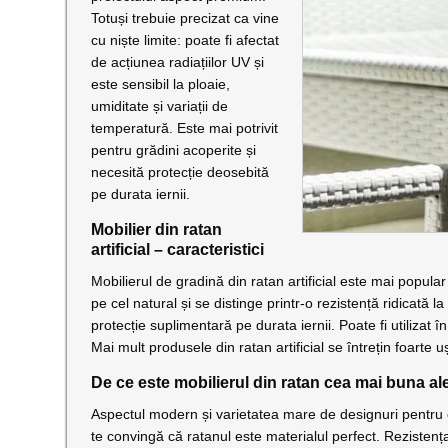
Totuși trebuie precizat ca vine
cu niște limite: poate fi afectat
de acțiunea radiațiilor UV și
este sensibil la ploaie,
umiditate și variații de
temperatură. Este mai potrivit
pentru grădini acoperite și
necesită protecție deosebită
pe durata iernii.
Mobilier din ratan
artificial – caracteristici
Mobilierul de gradină din ratan artificial este mai popular 
pe cel natural și se distinge printr-o rezistență ridicată l
protecție suplimentară pe durata iernii. Poate fi utilizat î
Mai mult produsele din ratan artificial se întrețin foarte
De ce este mobilierul din ratan cea mai buna al
Aspectul modern și varietatea mare de designuri pentru 
te convingă că ratanul este materialul perfect. Rezistența