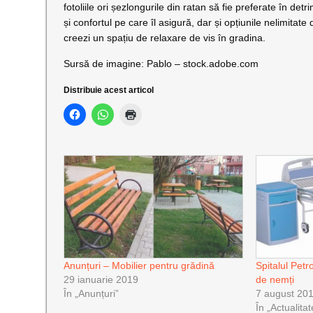
fotoliile ori șezlongurile din ratan să fie preferate în detri
și confortul pe care îl asigură, dar și opțiunile nelimitat
creezi un spațiu de relaxare de vis în gradina.
Sursă de imagine: Pablo – stock.adobe.com
Distribuie acest articol
Anunțuri – Mobilier pentru grădină
Spitalul Petr
29 ianuarie 2019
de nemți
În „Anunțuri”
7 august 20
În „Actualitat