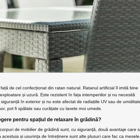
față de cel confecționat din ratan natural. Ratanul artificial îl imită bine
a exploatare și uzură. Este rezistent în fața intemperiilor și nu necesită
n siguranță în exterior și nu este afectat de radiațiile UV sau de umiditat
 ușor, pot fi spălate sau curățate cu lavete moi umede.
egere pentru spațiul de relaxare în grădină?
corpuri de mobilier de grădină sunt, cu siguranță, două avantaje care 
 acestuia și usurința de întreținere sunt alte plusuri care fac ca mesele