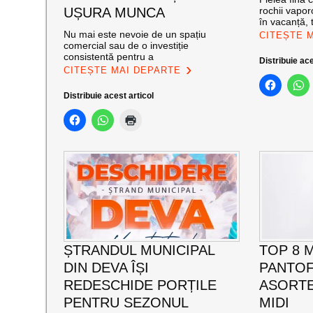
UȘURA MUNCA
rochii vapor
în vacanță, 
Nu mai este nevoie de un spațiu
CITEȘTE 
comercial sau de o investiție
consistentă pentru a
Distribuie ace
CITEȘTE MAI DEPARTE
Distribuie acest articol
ȘTRANDUL MUNICIPAL
TOP 8 
DIN DEVA ÎȘI
PANTOFI
REDESCHIDE PORȚILE
ASORTE
PENTRU SEZONUL
MIDI