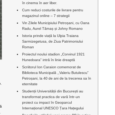
în cinema în aer liber.
Cum reduci costurile de livrare pentru
magazinul online – 7 strategii
Vin Zilele Municipiului Petroșani, cu Oana
Radu, Aurel Tămaș și Johny Romano
Istoria prinde viață la Ulpia Traiana
Sarmizegetusa, de Ziua Patrimoniului
Roman
Proiectul noului stadion „Corvinul 1921
Hunedoara” intră în linie dreaptă
Scriitorul Ion Caraion comemorat de
Biblioteca Municipală ,,Valeriu Butulescu”
Petroșani, la 40 de ani de la trecerea sa în
e.
eternitate
Studenții Universității din București au
transformat practica de vară într-un
proiect cu impact în Geoparcul
să
Internațional UNESCO Țara Hațegului
,