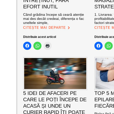
ÎNTREȚINUT, FĂRĂ
MAGAZI
EFORT INUTIL
STRATE
Când grădina începe să ceară atenție
1. Livrarea: 
mai des decât credeai, diferența o fac
profitabilitat
uneltele simple,
factori stra
CITEȘTE MAI DEPARTE
CITEȘTE 
Distribuie acest articol
Distribuie ace
5 IDEI DE AFACERI PE
TOP 5 
CARE LE POȚI ÎNCEPE DE
EPILARE
ACASĂ ȘI UNDE UN
FIECĂR
CURIER RAPID ÎȚI POATE
Pielea fină 