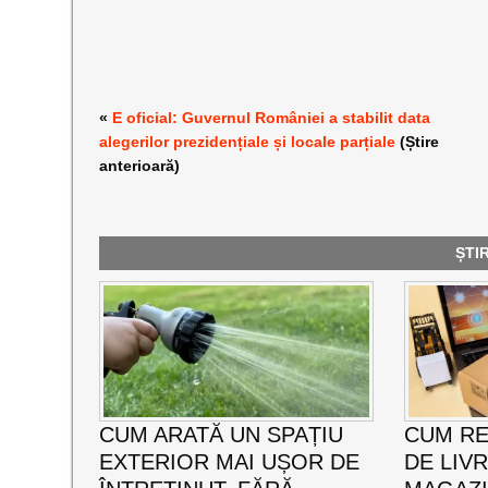
«
E oficial: Guvernul României a stabilit data
alegerilor prezidențiale și locale parțiale
(Știre
anterioară)
ȘTI
CUM ARATĂ UN SPAȚIU
CUM RE
EXTERIOR MAI UȘOR DE
DE LIV