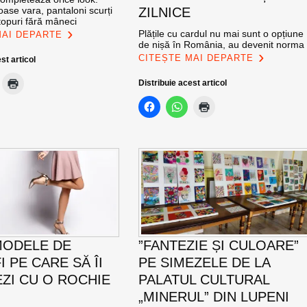
oase vara, pantaloni scurți
ZILNICE
topuri fără mâneci
Plățile cu cardul nu mai sunt o opțiune
MAI DEPARTE
de nișă în România, au devenit norma
CITEȘTE MAI DEPARTE
st articol
Distribuie acest articol
MODELE DE
”FANTEZIE ȘI CULOARE”
 PE CARE SĂ ÎI
PE SIMEZELE DE LA
ZI CU O ROCHIE
PALATUL CULTURAL
„MINERUL” DIN LUPENI