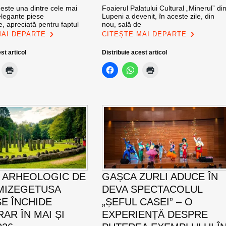
este una dintre cele mai
Foaierul Palatului Cultural „Minerul” di
 elegante piese
Lupeni a devenit, în aceste zile, din
, apreciată pentru faptul
nou, sală de
MAI DEPARTE
CITEȘTE MAI DEPARTE
st articol
Distribuie acest articol
I ARHEOLOGIC DE
GAȘCA ZURLI ADUCE ÎN
MIZEGETUSA
DEVA SPECTACOLUL
SE ÎNCHIDE
„ȘEFUL CASEI” – O
AR ÎN MAI ȘI
EXPERIENȚĂ DESPRE