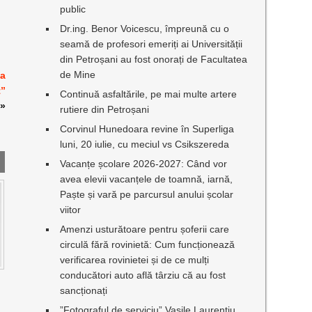
public
Dr.ing. Benor Voicescu, împreună cu o
seamă de profesori emeriți ai Universității
din Petroșani au fost onorați de Facultatea
de Mine
ea
t”
Continuă asfaltările, pe mai multe artere
»
rutiere din Petroșani
Corvinul Hunedoara revine în Superliga
luni, 20 iulie, cu meciul vs Csikszereda
Vacanțe școlare 2026-2027: Când vor
avea elevii vacanțele de toamnă, iarnă,
Paște și vară pe parcursul anului școlar
viitor
Amenzi usturătoare pentru șoferii care
circulă fără rovinietă: Cum funcționează
verificarea rovinietei și de ce mulți
conducători auto află târziu că au fost
sancționați
”Fotograful de serviciu” Vasile Laurențiu