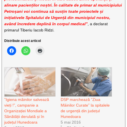
alinare pacienților noștri. În calitate de primar al municipiului
Petroșani voi continua să susțin toate proiectele și
inițiativele Spitalului de Urgență din municipiul nostru,
având încredere deplină în corpul medical”
, a declarat
primarul Tiberiu Iacob Ridzi.
Distribuie acest articol
”Igiena mâinilor salvează
DSP marchează ”Ziua
vieți !”, campanie a
Mâinilor Curate” la spitalele
Organizației Mondiale a
de urgență din județul
Sănătății derulată și în
Hunedoara
județul Hunedoara
5 mai 2016