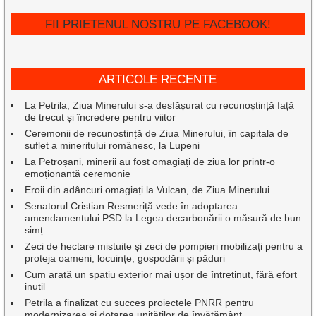
FII PRIETENUL NOSTRU PE FACEBOOK!
ARTICOLE RECENTE
La Petrila, Ziua Minerului s-a desfășurat cu recunoștință față
de trecut și încredere pentru viitor
Ceremonii de recunoștință de Ziua Minerului, în capitala de
suflet a mineritului românesc, la Lupeni
La Petroșani, minerii au fost omagiați de ziua lor printr-o
emoționantă ceremonie
Eroii din adâncuri omagiați la Vulcan, de Ziua Minerului
Senatorul Cristian Resmeriță vede în adoptarea
amendamentului PSD la Legea decarbonării o măsură de bun
simț
Zeci de hectare mistuite și zeci de pompieri mobilizați pentru a
proteja oameni, locuințe, gospodării și păduri
Cum arată un spațiu exterior mai ușor de întreținut, fără efort
inutil
Petrila a finalizat cu succes proiectele PNRR pentru
modernizarea și dotarea unităților de învățământ