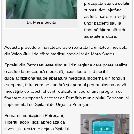
proaspătă sau cu soluții
substitutive, ajutând
astfel la salvarea vieții
Dr. Mara Suditu
unor pacienți sau la
îmbunătățirea stării de
sănătate a altora.
Această procedură inovatoare este realizată la unitatea medicală
din Valea Jiului de către medicul specialist dr. Mara Suditu.
Spitalul din Petroșani este singurul din regiune care poate realiza
o astfel de procedură medicală, acest lucru fiind posibil
după achiziționarea de aparatură medicală modernă din fonduri
europene, între care se numără și aparatul pentru plasmafareză.
Investițiile de acest fel sunt realizate în cadrul unui program cu
finanțare europeană accesat de Primăria municipiului Petroșani și
implementat de Spitalul de Urgență Petroșani.
Primarul municipiului Petroșani,
Tiberiu Iacob Ridzi apreciază că
investițiile realizate deja la Spitalul