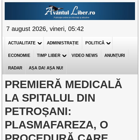
7 august 2026, vineri, 05:42
ACTUALITATE
ADMINISTRAȚIE
POLITICĂ
ECONOMIE
TIMP LIBER
VIDEO NEWS
ANUNȚURI
RADAR
AȘA DA! AȘA NU!
PREMIERĂ MEDICALĂ
LA SPITALUL DIN
PETROȘANI:
PLASMAFAREZA, O
PROCEDURĂ CARE