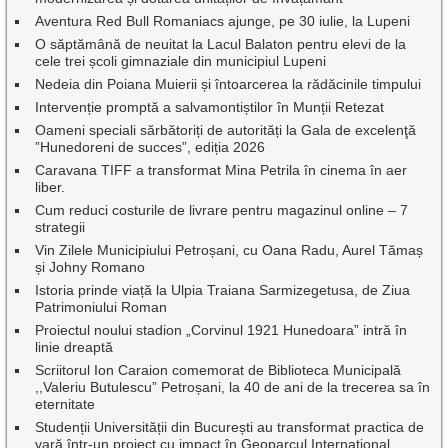
Aventura Red Bull Romaniacs ajunge, pe 30 iulie, la Lupeni
O săptămână de neuitat la Lacul Balaton pentru elevi de la
cele trei școli gimnaziale din municipiul Lupeni
Nedeia din Poiana Muierii și întoarcerea la rădăcinile timpului
Intervenție promptă a salvamontiștilor în Munții Retezat
Oameni speciali sărbătoriți de autorități la Gala de excelenţă
”Hunedoreni de succes”, ediția 2026
Caravana TIFF a transformat Mina Petrila în cinema în aer
liber.
Cum reduci costurile de livrare pentru magazinul online – 7
strategii
Vin Zilele Municipiului Petroșani, cu Oana Radu, Aurel Tămaș
și Johny Romano
Istoria prinde viață la Ulpia Traiana Sarmizegetusa, de Ziua
Patrimoniului Roman
Proiectul noului stadion „Corvinul 1921 Hunedoara” intră în
linie dreaptă
Scriitorul Ion Caraion comemorat de Biblioteca Municipală
,,Valeriu Butulescu” Petroșani, la 40 de ani de la trecerea sa în
eternitate
Studenții Universității din București au transformat practica de
vară într-un proiect cu impact în Geoparcul Internațional