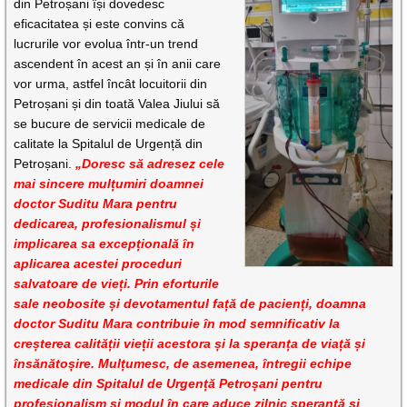
din Petroșani își dovedesc
eficacitatea și este convins că
lucrurile vor evolua într-un trend
ascendent în acest an și în anii care
vor urma, astfel încât locuitorii din
Petroșani și din toată Valea Jiului să
se bucure de servicii medicale de
calitate la Spitalul de Urgență din
Petroșani.
„Doresc să adresez cele
mai sincere mulțumiri doamnei
doctor Suditu Mara pentru
dedicarea, profesionalismul și
implicarea sa excepțională în
aplicarea acestei proceduri
salvatoare de vieți. Prin eforturile
sale neobosite și devotamentul față de pacienți, doamna
doctor Suditu Mara contribuie în mod semnificativ la
creșterea calității vieții acestora și la speranța de viață și
însănătoșire. Mulțumesc, de asemenea, întregii echipe
medicale din Spitalul de Urgență Petroșani pentru
profesionalism și modul în care aduce zilnic speranță și