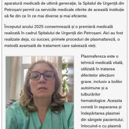
aparatură medicală de ultimă generație, la Spitalul de Urgență din
Petroșani permit ca serviciile medicale oferite de această instituție
să fie din ce în ce mai diverse și mai eficiente.
Începutul anului 2025 consemnează și o premieră medicală
realizată în cadrul Spitalului de Urgență din Petroșani. Aici au fost
realizate deja, cu succes, primele proceduri de plasmafareză, o
metodă avansată de tratament care salvează vieți.
Plasmafereza este o
tehnică medicală vitală,
utilizată în tratarea
diferitelor afecțiuni
grave, inclusiv a bolilor
autoimune și a
tulburărilor
hematologice. Aceasta
constă în separarea și
îndepărtarea plasmei
din sângele pacientului,
înlocuind-o cu plasmă