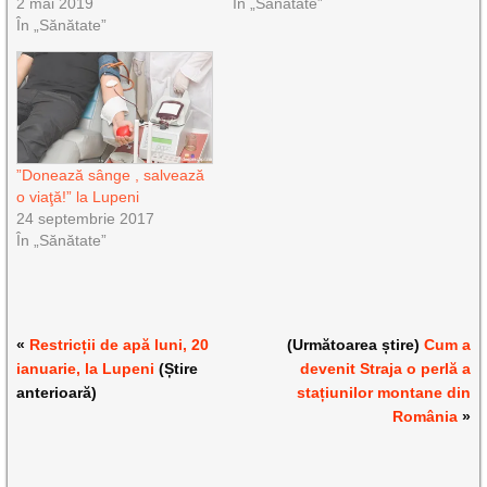
2 mai 2019
În „Sănătate”
În „Sănătate”
”Donează sânge , salvează
o viaţă!” la Lupeni
24 septembrie 2017
În „Sănătate”
«
Restricții de apă luni, 20
(Următoarea știre)
Cum a
ianuarie, la Lupeni
(Știre
devenit Straja o perlă a
anterioară)
stațiunilor montane din
România
»