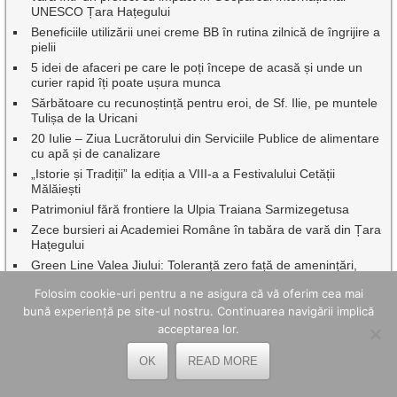
UNESCO Țara Hațegului
Beneficiile utilizării unei creme BB în rutina zilnică de îngrijire a
pielii
5 idei de afaceri pe care le poți începe de acasă și unde un
curier rapid îți poate ușura munca
Sărbătoare cu recunoștință pentru eroi, de Sf. Ilie, pe muntele
Tulișa de la Uricani
20 Iulie – Ziua Lucrătorului din Serviciile Publice de alimentare
cu apă și de canalizare
„Istorie și Tradiții” la ediția a VIII-a a Festivalului Cetății
Mălăiești
Patrimoniul fără frontiere la Ulpia Traiana Sarmizegetusa
Zece bursieri ai Academiei Române în tabăra de vară din Țara
Hațegului
Green Line Valea Jiului: Toleranță zero față de amenințări,
intimidări și comportamente agresive în transportul public
Folosim cookie-uri pentru a ne asigura că vă oferim cea mai
Dr.ing. Benor Voicescu, împreună cu o seamă de profesori
bună experiență pe site-ul nostru. Continuarea navigării implică
emeriți ai Universității din Petroșani au fost onorați de
acceptarea lor.
Facultatea de Mine
Continuă asfaltările, pe mai multe artere rutiere din Petroșani
OK
READ MORE