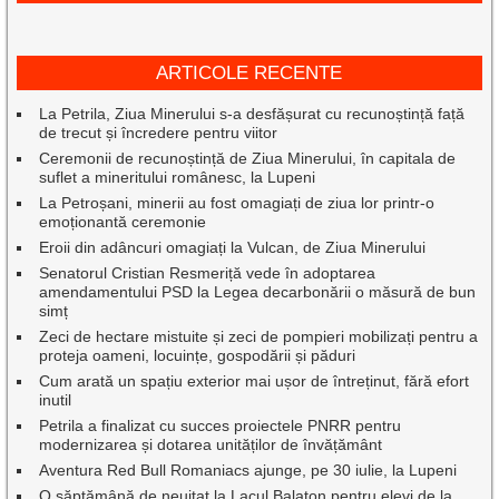
ARTICOLE RECENTE
La Petrila, Ziua Minerului s-a desfășurat cu recunoștință față
de trecut și încredere pentru viitor
Ceremonii de recunoștință de Ziua Minerului, în capitala de
suflet a mineritului românesc, la Lupeni
La Petroșani, minerii au fost omagiați de ziua lor printr-o
emoționantă ceremonie
Eroii din adâncuri omagiați la Vulcan, de Ziua Minerului
Senatorul Cristian Resmeriță vede în adoptarea
amendamentului PSD la Legea decarbonării o măsură de bun
simț
Zeci de hectare mistuite și zeci de pompieri mobilizați pentru a
proteja oameni, locuințe, gospodării și păduri
Cum arată un spațiu exterior mai ușor de întreținut, fără efort
inutil
Petrila a finalizat cu succes proiectele PNRR pentru
modernizarea și dotarea unităților de învățământ
Aventura Red Bull Romaniacs ajunge, pe 30 iulie, la Lupeni
O săptămână de neuitat la Lacul Balaton pentru elevi de la