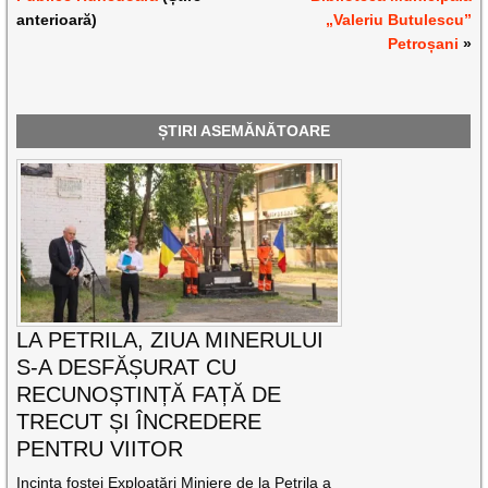
anterioară)
„Valeriu Butulescu”
Petroșani
»
ȘTIRI ASEMĂNĂTOARE
LA PETRILA, ZIUA MINERULUI
S-A DESFĂȘURAT CU
RECUNOȘTINȚĂ FAȚĂ DE
TRECUT ȘI ÎNCREDERE
PENTRU VIITOR
Incinta fostei Exploatări Miniere de la Petrila a