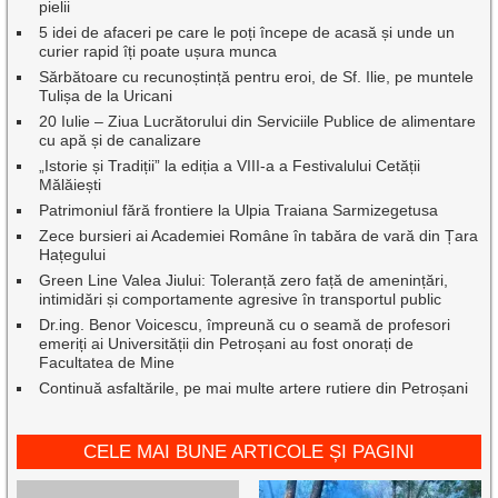
pielii
5 idei de afaceri pe care le poți începe de acasă și unde un
curier rapid îți poate ușura munca
Sărbătoare cu recunoștință pentru eroi, de Sf. Ilie, pe muntele
Tulișa de la Uricani
20 Iulie – Ziua Lucrătorului din Serviciile Publice de alimentare
cu apă și de canalizare
„Istorie și Tradiții” la ediția a VIII-a a Festivalului Cetății
Mălăiești
Patrimoniul fără frontiere la Ulpia Traiana Sarmizegetusa
Zece bursieri ai Academiei Române în tabăra de vară din Țara
Hațegului
Green Line Valea Jiului: Toleranță zero față de amenințări,
intimidări și comportamente agresive în transportul public
Dr.ing. Benor Voicescu, împreună cu o seamă de profesori
emeriți ai Universității din Petroșani au fost onorați de
Facultatea de Mine
Continuă asfaltările, pe mai multe artere rutiere din Petroșani
CELE MAI BUNE ARTICOLE ȘI PAGINI