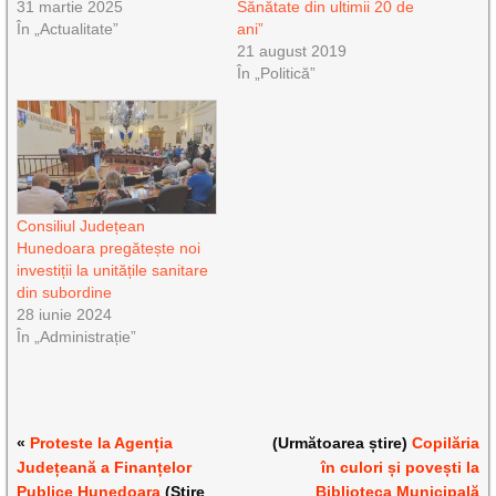
31 martie 2025
Sănătate din ultimii 20 de
În „Actualitate”
ani”
21 august 2019
În „Politică”
Consiliul Județean
Hunedoara pregătește noi
investiții la unitățile sanitare
din subordine
28 iunie 2024
În „Administrație”
«
Proteste la Agenția
(Următoarea știre)
Copilăria
Județeană a Finanțelor
în culori și povești la
Publice Hunedoara
(Știre
Biblioteca Municipală