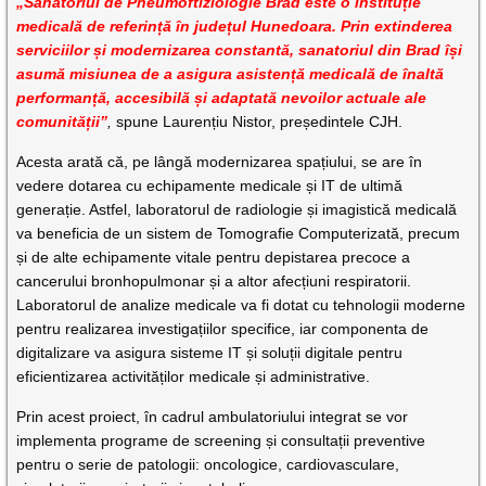
„Sanatoriul de Pneumoftiziologie Brad este o instituție
medicală de referință în județul Hunedoara. Prin extinderea
serviciilor și modernizarea constantă, sanatoriul din Brad își
asumă misiunea de a asigura asistență medicală de înaltă
performanță, accesibilă și adaptată nevoilor actuale ale
comunității”
,
spune Laurențiu Nistor, președintele CJH.
Acesta arată că, pe lângă modernizarea spațiului, se are în
vedere dotarea cu echipamente medicale și IT de ultimă
generație. Astfel, laboratorul de radiologie și imagistică medicală
va beneficia de un sistem de Tomografie Computerizată, precum
și de alte echipamente vitale pentru depistarea precoce a
cancerului bronhopulmonar și a altor afecțiuni respiratorii.
Laboratorul de analize medicale va fi dotat cu tehnologii moderne
pentru realizarea investigațiilor specifice, iar componenta de
digitalizare va asigura sisteme IT și soluții digitale pentru
eficientizarea activităților medicale și administrative.
Prin acest proiect, în cadrul ambulatoriului integrat se vor
implementa programe de screening și consultații preventive
pentru o serie de patologii: oncologice, cardiovasculare,