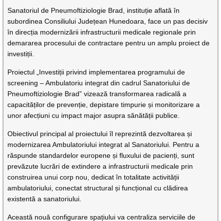
Sanatoriul de Pneumoftiziologie Brad, instituție aflată în
subordinea Consiliului Județean Hunedoara, face un pas decisiv
în direcția modernizării infrastructurii medicale regionale prin
demararea procesului de contractare pentru un amplu proiect de
investiții.
Proiectul „Investiții privind implementarea programului de
screening – Ambulatoriu integrat din cadrul Sanatoriului de
Pneumoftiziologie Brad” vizează transformarea radicală a
capacităților de prevenție, depistare timpurie și monitorizare a
unor afecțiuni cu impact major asupra sănătății publice.
Obiectivul principal al proiectului îl reprezintă dezvoltarea și
modernizarea Ambulatoriului integrat al Sanatoriului. Pentru a
răspunde standardelor europene și fluxului de pacienți, sunt
prevăzute lucrări de extindere a infrastructurii medicale prin
construirea unui corp nou, dedicat în totalitate activității
ambulatoriului, conectat structural și funcțional cu clădirea
existentă a sanatoriului.
Această nouă configurare spațiului va centraliza serviciile de