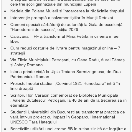
cele trei școli gimnaziale din municipiul Lupeni
Nedeia din Poiana Muierii și întoarcerea la rădăcinile timpului
Intervenție promptă a salvamontiștilor în Munții Retezat
Oameni speciali sărbătoriți de autorități la Gala de excelenţă
”Hunedoreni de succes”, ediția 2026
Caravana TIFF a transformat Mina Petrila în cinema în aer
liber.
Cum reduci costurile de livrare pentru magazinul online – 7
strategii
Vin Zilele Municipiului Petroșani, cu Oana Radu, Aurel Tămaș
și Johny Romano
Istoria prinde viață la Ulpia Traiana Sarmizegetusa, de Ziua
Patrimoniului Roman
Proiectul noului stadion „Corvinul 1921 Hunedoara” intră în
linie dreaptă
Scriitorul Ion Caraion comemorat de Biblioteca Municipală
,,Valeriu Butulescu” Petroșani, la 40 de ani de la trecerea sa în
eternitate
Studenții Universității din București au transformat practica de
vară într-un proiect cu impact în Geoparcul Internațional
UNESCO Țara Hațegului
Beneficiile utilizării unei creme BB în rutina zilnică de îngrijire a