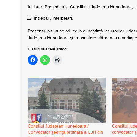
Inițiator: Președintele Consiliului Județean Hunedoara, L
Întrebări, interpelări.
Prezentul anunț se aduce la cunoştinţă locuitorilor județu
Județean Hunedoara şi transmitere către mass-media, cu 
Distribuie acest articol
Consiliul Județean Hunedoara /
Consiliul ju
Convocator ședința ordinară a CJH din
convocator ș