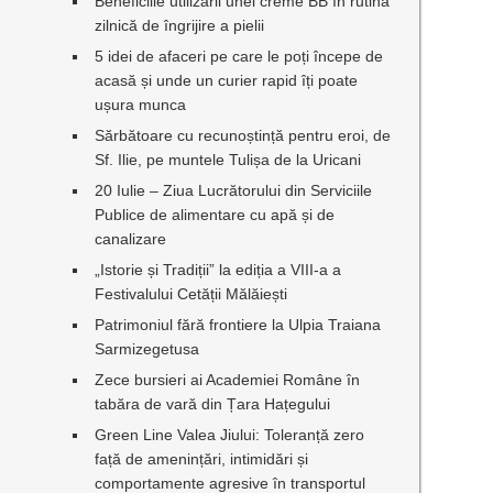
Beneficiile utilizării unei creme BB în rutina
zilnică de îngrijire a pielii
5 idei de afaceri pe care le poți începe de
acasă și unde un curier rapid îți poate
ușura munca
Sărbătoare cu recunoștință pentru eroi, de
Sf. Ilie, pe muntele Tulișa de la Uricani
20 Iulie – Ziua Lucrătorului din Serviciile
Publice de alimentare cu apă și de
canalizare
„Istorie și Tradiții” la ediția a VIII-a a
Festivalului Cetății Mălăiești
Patrimoniul fără frontiere la Ulpia Traiana
Sarmizegetusa
Zece bursieri ai Academiei Române în
tabăra de vară din Țara Hațegului
Green Line Valea Jiului: Toleranță zero
față de amenințări, intimidări și
comportamente agresive în transportul