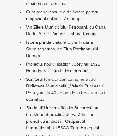
în cinema în aer liber.
Cum reduci costurile de livrare pentru
magazinul online – 7 strategii
Vin Zilele Municipiului Petroșani, cu Oana
Radu, Aurel Tămaș și Johny Romano
Istoria prinde viață la Ulpia Traiana
Sarmizegetusa, de Ziua Patrimoniului
Roman
Proiectul noului stadion „Corvinul 1921
Hunedoara” intră în linie dreaptă
Scriitorul Ion Caraion comemorat de
Biblioteca Municipală ,,Valeriu Butulescu”
Petroșani, la 40 de ani de la trecerea sa în
eternitate
Studenții Universității din București au
transformat practica de vară într-un
proiect cu impact în Geoparcul
Internațional UNESCO Țara Hațegului