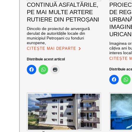
CONTINUĂ ASFALTĂRILE,
PROIEC
PE MAI MULTE ARTERE
DE RE
RUTIERE DIN PETROȘANI
URBANĂ
IMAGIN
Dincolo de proiectul de anvergură
derulat de autoritățile locale din
URICAN
municipiul Petroșani cu fonduri
europene,
Imaginea ora
câțiva ani bu
CITEȘTE MAI DEPARTE
interes loca
CITEȘTE 
Distribuie acest articol
Distribuie ace