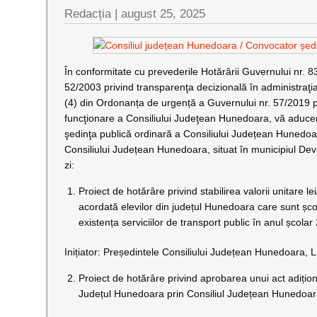
Redacția |
august 25, 2025
În conformitate cu prevederile Hotărârii Guvernului nr.
52/2003 privind transparenţa decizională în administraţia 
(4) din Ordonanța de urgență a Guvernului nr. 57/2019 pr
funcţionare a Consiliului Judeţean Hunedoara, vă aduce
şedinţa publică ordinară a Consiliului Județean Hunedoara
Consiliului Județean Hunedoara, situat în municipiul De
zi:
Proiect de hotărâre privind stabilirea valorii unitare l
acordată elevilor din județul Hunedoara care sunt școla
existența serviciilor de transport public în anul școla
Inițiator: Președintele Consiliului Județean Hunedoara, L
Proiect de hotărâre privind aprobarea unui act adițion
Județul Hunedoara prin Consiliul Județean Hunedoara 