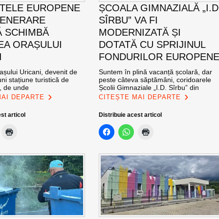
TELE EUROPENE
ȘCOALA GIMNAZIALĂ „I.D
GENERARE
SÎRBU” VA FI
 SCHIMBĂ
MODERNIZATĂ ȘI
EA ORAȘULUI
DOTATĂ CU SPRIJINUL
I
FONDURILOR EUROPEN
șului Uricani, devenit de
Suntem în plină vacanță școlară, dar
ni stațiune turistică de
peste câteva săptămâni, coridoarele
l, de unde
Școlii Gimnaziale „I.D. Sîrbu” din
MAI DEPARTE
CITEȘTE MAI DEPARTE
st articol
Distribuie acest articol