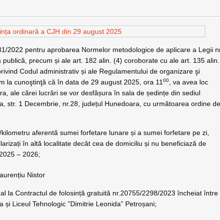
 831/2022 pentru aprobarea Normelor metodologice de aplicare a Legii n
publică, precum și ale art. 182 alin. (4) coroborate cu ale art. 135 alin.
ivind Codul administrativ și ale Regulamentului de organizare şi
00
m la cunoştinţă că în data de 29 august 2025, ora 11
, va avea loc
, ale cărei lucrări se vor desfășura în sala de ședințe din sediul
va, str. 1 Decembrie, nr.28, județul Hunedoara, cu următoarea ordine d
ei/kilometru aferentă sumei forfetare lunare și a sumei forfetare pe zi,
rizați în altă localitate decât cea de domiciliu și nu beneficiază de
r 2025 – 2026;
aurențiu Nistor
al la Contractul de folosință gratuită nr.20755/2298/2023 încheiat între
și Liceul Tehnologic ”Dimitrie Leonida” Petroșani;