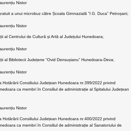
aurențiu Nistor
u gratuit a unui microbuz către Școala Gimnazială ”I.G. Duca” Petroșani;
aurențiu Nistor
ții al Centrului de Cultură și Artă al Județului Hunedoara;
aurențiu Nistor
cții al Bibliotecii Județene ”Ovid Densușianu” Hunedoara-Deva;
aurențiu Nistor
a Hotărârii Consiliului Județean Hunedoara nr.399/2022 privind
edoara ca membri în Consiliul de administrație al Spitalului Județean
aurențiu Nistor
a Hotărârii Consiliului Județean Hunedoara nr.400/2022 privind
edoara ca membri în Consiliul de administrație al Sanatoriului de