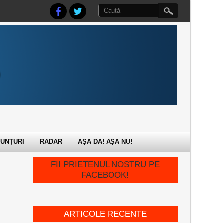
UNȚURI
RADAR
AȘA DA! AȘA NU!
FII PRIETENUL NOSTRU PE
FACEBOOK!
ARTICOLE RECENTE