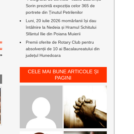
Sorin prezintă expoziția celor 365 de
portrete din Ținutul Petrilenilor
Luni, 20 iulie 2026 momârlanii își dau
întâlnire la Nedeia și Hramul Schitului
Sfântul Ilie din Poiana Muierii
ru
Premii oferite de Rotary Club pentru
cu
absolvenții de 10 ai Bacalaureatului din
»
județul Hunedoara
CELE MAI BUNE ARTICOLE ȘI
PAGINI
I