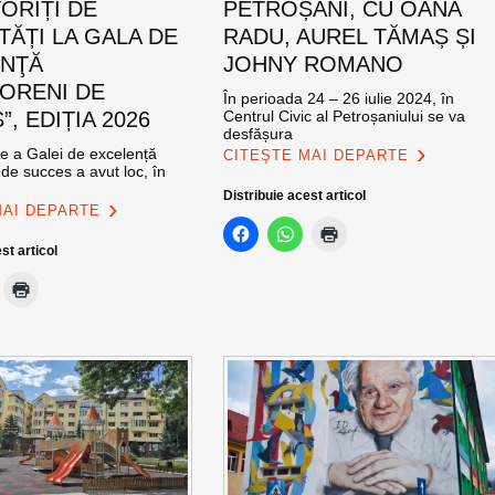
ORIȚI DE
PETROȘANI, CU OANA
TĂȚI LA GALA DE
RADU, AUREL TĂMAȘ ȘI
ENŢĂ
JOHNY ROMANO
ORENI DE
În perioada 24 – 26 iulie 2024, în
, EDIȚIA 2026
Centrul Civic al Petroșaniului se va
desfășura
ie a Galei de excelență
CITEȘTE MAI DEPARTE
de succes a avut loc, în
Distribuie acest articol
MAI DEPARTE
st articol