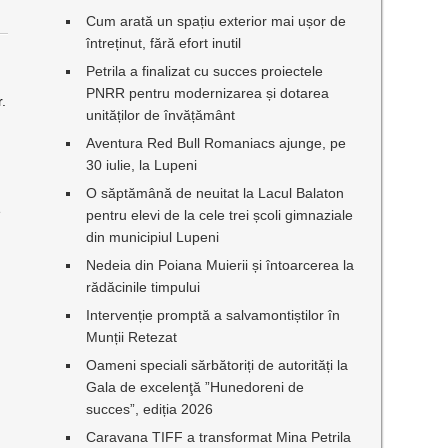
Cum arată un spațiu exterior mai ușor de
întreținut, fără efort inutil
Petrila a finalizat cu succes proiectele
PNRR pentru modernizarea și dotarea
r.
unităților de învățământ
Aventura Red Bull Romaniacs ajunge, pe
30 iulie, la Lupeni
O săptămână de neuitat la Lacul Balaton
e
pentru elevi de la cele trei școli gimnaziale
din municipiul Lupeni
Nedeia din Poiana Muierii și întoarcerea la
rădăcinile timpului
Intervenție promptă a salvamontiștilor în
Munții Retezat
Oameni speciali sărbătoriți de autorități la
Gala de excelenţă ”Hunedoreni de
succes”, ediția 2026
Caravana TIFF a transformat Mina Petrila