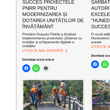
SUCCES PROIECTELE
SĂRBĂT
PNRR PENTRU
AUTORI
MODERNIZAREA ȘI
EXCEL
DOTAREA UNITĂȚILOR DE
”HUNED
ÎNVĂȚĂMÂNT
SUCCES”
Primăria Orașului Petrila a finalizat
O nouă ediț
implementarea proiectului „Dotarea cu
Huneodreni 
mobilier și echipamente digitale a
aceste
unităților
CITEȘTE 
CITEȘTE MAI DEPARTE
Distribuie ace
Distribuie acest articol