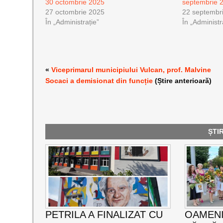
30 octombrie 2025
septembrie 
27 octombrie 2025
22 septembr
În „Administrație”
În „Administr
«
Viceprimarul municipiului Vulcan, prof. Malvine
Socaci a demisionat din funcție
(Știre anterioară)
ȘTI
PETRILA A FINALIZAT CU
OAMENI