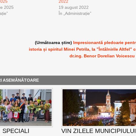
2025
2022
ie 2025
19 august 2022
ație”
În „Administrație”
(Următoarea știre)
Impresionantă pledoarie pent
istoria și spiritul Minei Petrila, la ”Întâlnirile Altfel” 
dr.ing. Benor Dorelian Voicescu
RI ASEMĂNĂTOARE
 SPECIALI
VIN ZILELE MUNICIPIULU