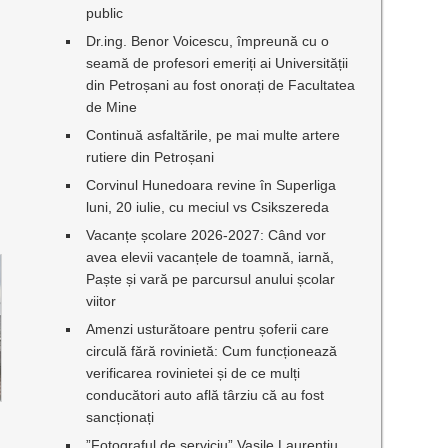
public
Dr.ing. Benor Voicescu, împreună cu o
seamă de profesori emeriți ai Universității
din Petroșani au fost onorați de Facultatea
de Mine
Continuă asfaltările, pe mai multe artere
rutiere din Petroșani
Corvinul Hunedoara revine în Superliga
luni, 20 iulie, cu meciul vs Csikszereda
Vacanțe școlare 2026-2027: Când vor
avea elevii vacanțele de toamnă, iarnă,
Paște și vară pe parcursul anului școlar
viitor
Amenzi usturătoare pentru șoferii care
circulă fără rovinietă: Cum funcționează
verificarea rovinietei și de ce mulți
conducători auto află târziu că au fost
sancționați
”Fotograful de serviciu” Vasile Laurențiu