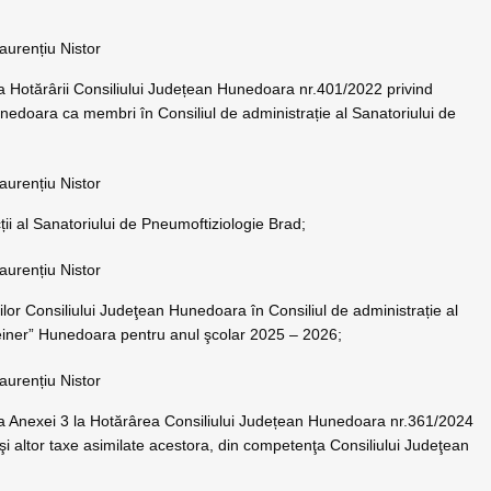
aurențiu Nistor
a Hotărârii Consiliului Județean Hunedoara nr.401/2022 privind
edoara ca membri în Consiliul de administrație al Sanatoriului de
aurențiu Nistor
ții al Sanatoriului de Pneumoftiziologie Brad;
aurențiu Nistor
or Consiliului Judeţean Hunedoara în Consiliul de administrație al
teiner” Hunedoara pentru anul şcolar 2025 – 2026;
aurențiu Nistor
ea Anexei 3 la Hotărârea Consiliului Județean Hunedoara nr.361/2024
 şi altor taxe asimilate acestora, din competenţa Consiliului Judeţean