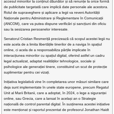
accesul minorilor la conținut dăunător și să renunțe la orice formă
de publicitate targetată care implică date personale ale acestora.
Rolul de supraveghere și aplicare a legii va reveni Autorității
Naționale pentru Administrare și Reglementare în Comunicații
(ANCOM), care va putea dispune verificări și sancțiuni din oficiu
sau la sesizarea persoanelor interesate.
Senatorul Cristian Resmeriță precizează că scopul acestei legii nu
este acela de a limita libertățile tinerilor de a naviga în spațiul
online, ci acela de a responsabiliza părțile implicate în
interacțiunea minorilor cu spațiul digital, oferind astfel un cadru
legal actualizat, adaptat realităților tehnologice, sociale și
psihologice ale generației tinere, constituind un scut de protecție
suplimentar pentru cei vizați.
Inițiativa legislativă vine în completarea unor măsuri similare care
deja sunt implementate în unele state europene, precum Regatul
Unit al Marii Britanii, care a adoptat, în 2024, o lege a siguranței
online, sau Grecia, care a lansat în același an o Strategie
națională de control parental digital. În susținerea acestei inițiative
este menționat și raportul prezentat de profesorul Jonathan Haidt