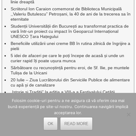
linie dreaptă
Scriitorul Ion Caraion comemorat de Biblioteca Municipală
,,Valeriu Butulescu” Petroșani, la 40 de ani de la trecerea sa în
eternitate
Studenții Universității din București au transformat practica de
vară într-un proiect cu impact în Geoparcul Internațional
UNESCO Țara Hațegului
Beneficiile utilizării unei creme BB în rutina zilnică de îngrijire a
pielii
5 idei de afaceri pe care le poți începe de acasă și unde un
curier rapid îți poate ușura munca
Sărbătoare cu recunoștință pentru eroi, de Sf. Ilie, pe muntele
Tulișa de la Uricani
20 Iulie – Ziua Lucrătorului din Serviciile Publice de alimentare
cu apă și de canalizare
„Istorie și Tradiții” la ediția a VIII-a a Festivalului Cetății
Mălăiești
Folosim cookie-uri pentru a ne asigura că vă oferim cea mai
bună experiență pe site-ul nostru. Continuarea navigării implică
acceptarea lor.
CELE MAI BUNE ARTICOLE ȘI PAGINI
OK
READ MORE