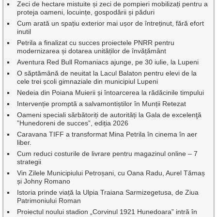
Zeci de hectare mistuite și zeci de pompieri mobilizați pentru a
proteja oameni, locuințe, gospodării și păduri
Cum arată un spațiu exterior mai ușor de întreținut, fără efort
inutil
Petrila a finalizat cu succes proiectele PNRR pentru
modernizarea și dotarea unităților de învățământ
Aventura Red Bull Romaniacs ajunge, pe 30 iulie, la Lupeni
O săptămână de neuitat la Lacul Balaton pentru elevi de la
cele trei școli gimnaziale din municipiul Lupeni
Nedeia din Poiana Muierii și întoarcerea la rădăcinile timpului
Intervenție promptă a salvamontiștilor în Munții Retezat
Oameni speciali sărbătoriți de autorități la Gala de excelenţă
”Hunedoreni de succes”, ediția 2026
Caravana TIFF a transformat Mina Petrila în cinema în aer
liber.
Cum reduci costurile de livrare pentru magazinul online – 7
strategii
Vin Zilele Municipiului Petroșani, cu Oana Radu, Aurel Tămaș
și Johny Romano
Istoria prinde viață la Ulpia Traiana Sarmizegetusa, de Ziua
Patrimoniului Roman
Proiectul noului stadion „Corvinul 1921 Hunedoara” intră în