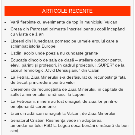
ARTICOLE RECENTE
Vară fierbinte cu evenimente de top în municipiul Vulcan
Creșa din Petroșani primește înscrieri pentru copii începând
cu vârsta de 1 an
Liceeni din Hunedoara pornesc pe urmele eroului care a
schimbat istoria Europei
Uzdin, acolo unde poezia nu cunoaște granițe
Educația dincolo de sala de clasă – ateliere outdoor pentru
elevi, părinți și profesori, în cadrul proiectului „SUPER” de la
Liceul Tehnologic „Ovid Densușianu” din Călan
La Petrila, Ziua Minerului s-a desfășurat cu recunoștință față
de trecut și încredere pentru viitor
Ceremonii de recunoștință de Ziua Minerului, în capitala de
suflet a mineritului românesc, la Lupeni
La Petroșani, minerii au fost omagiați de ziua lor printr-o
emoționantă ceremonie
Eroii din adâncuri omagiați la Vulcan, de Ziua Minerului
Senatorul Cristian Resmeriță vede în adoptarea
amendamentului PSD la Legea decarbonării o măsură de bun
simț