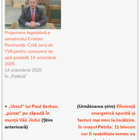
Propunere legislativă a
senatorului Cristian
Resmeriță: Cotă zero de
TVA pentru consumul de
apă potabilă 14 octombrie
2025
14 octombrie 2025
În „Politică”
«
„Ursul” lui Paul Șerban,
(Următoarea știre)
Eficiență
„pictat” pe zăpadă în
energetică sporită și
munții Văii Jiului
(Știre
facturi mai mici la încălzire,
anterioară)
în orașul Petrila: 11 blocuri
vor fi reabilitate termic cu