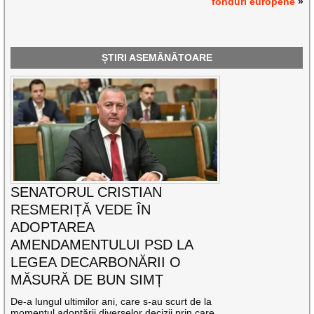
fonduri europene
»
ȘTIRI ASEMĂNĂTOARE
SENATORUL CRISTIAN
RESMERIȚĂ VEDE ÎN
ADOPTAREA
AMENDAMENTULUI PSD LA
LEGEA DECARBONĂRII O
MĂSURĂ DE BUN SIMȚ
De-a lungul ultimilor ani, care s-au scurt de la
momentul adoptării diverselor decizii prin care