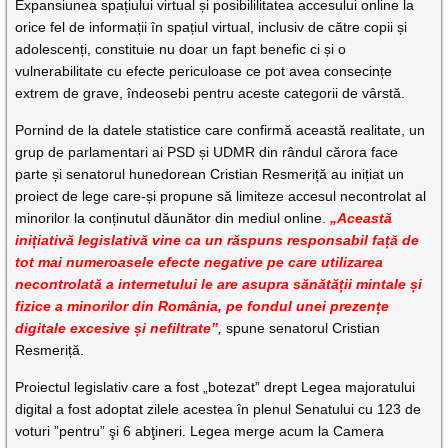
Expansiunea spațiului virtual și posibililitatea accesului online la
orice fel de informații în spațiul virtual, inclusiv de către copii și
adolescenți, constituie nu doar un fapt benefic ci și o
vulnerabilitate cu efecte periculoase ce pot avea consecințe
extrem de grave, îndeosebi pentru aceste categorii de vârstă.
Pornind de la datele statistice care confirmă această realitate, un
grup de parlamentari ai PSD și UDMR din rândul cărora face
parte și senatorul hunedorean Cristian Resmeriță au inițiat un
proiect de lege care-și propune să limiteze accesul necontrolat al
minorilor la conținutul dăunător din mediul online.
„Această
inițiativă legislativă vine ca un răspuns responsabil față de
tot mai numeroasele efecte negative pe care utilizarea
necontrolată a internetului le are asupra sănătății mintale și
fizice a minorilor din România, pe fondul unei prezențe
digitale excesive și nefiltrate”
,
spune senatorul Cristian
Resmeriță.
Proiectul legislativ care a fost „botezat” drept Legea majoratului
digital a fost adoptat zilele acestea în plenul Senatului cu 123 de
voturi ”pentru” şi 6 abţineri. Legea merge acum la Camera