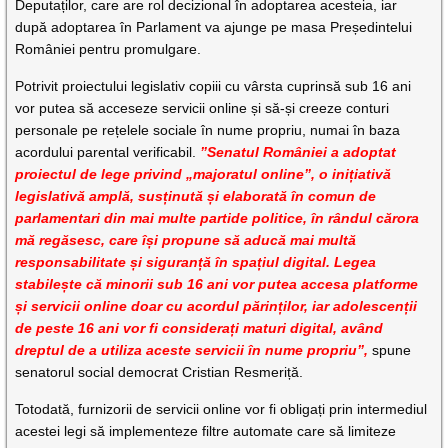
Deputaților, care are rol decizional în adoptarea acesteia, iar
după adoptarea în Parlament va ajunge pe masa Președintelui
României pentru promulgare.
Potrivit proiectului legislativ copiii cu vârsta cuprinsă sub 16 ani
vor putea să acceseze servicii online și să-și creeze conturi
personale pe rețelele sociale în nume propriu, numai în baza
acordului parental verificabil.
”Senatul României a adoptat
proiectul de lege privind „majoratul online”, o inițiativă
legislativă amplă, susținută și elaborată în comun de
parlamentari din mai multe partide politice, în rândul cărora
mă regăsesc, care își propune să aducă mai multă
responsabilitate și siguranță în spațiul digital. Legea
stabilește că minorii sub 16 ani vor putea accesa platforme
și servicii online doar cu acordul părinților, iar adolescenții
de peste 16 ani vor fi considerați maturi digital, având
dreptul de a utiliza aceste servicii în nume propriu”,
spune
senatorul social democrat Cristian Resmeriță.
Totodată, furnizorii de servicii online vor fi obligați prin intermediul
acestei legi să implementeze filtre automate care să limiteze