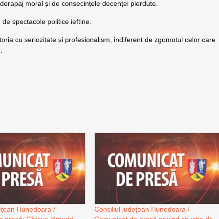
 derapaj moral și de consecințele decenței pierdute.
de spectacole politice ieftine.
ria cu seriozitate și profesionalism, indiferent de zgomotul celor care
.
dețean Hunedoara /
Consiliul județean Hunedoara /