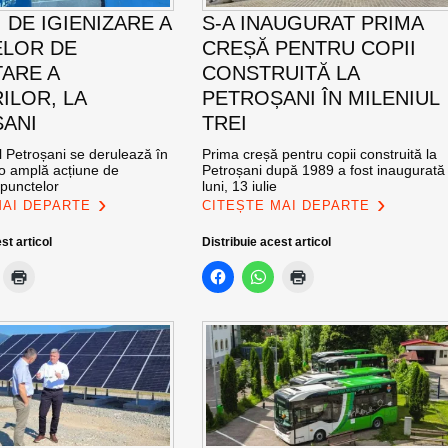
 DE IGIENIZARE A
S-A INAUGURAT PRIMA
LOR DE
CREȘĂ PENTRU COPII
ARE A
CONSTRUITĂ LA
ILOR, LA
PETROȘANI ÎN MILENIUL
ANI
TREI
l Petroșani se derulează în
Prima creșă pentru copii construită la
 o amplă acțiune de
Petroșani după 1989 a fost inaugurată
 punctelor
luni, 13 iulie
MAI DEPARTE
CITEȘTE MAI DEPARTE
st articol
Distribuie acest articol