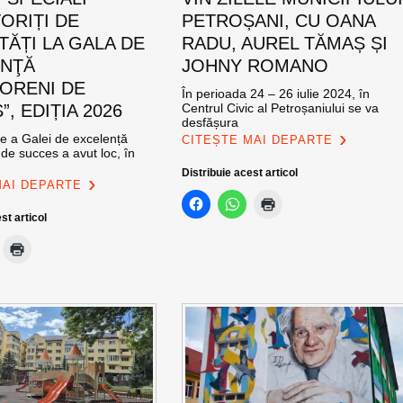
ORIȚI DE
PETROȘANI, CU OANA
TĂȚI LA GALA DE
RADU, AUREL TĂMAȘ ȘI
ENŢĂ
JOHNY ROMANO
ORENI DE
În perioada 24 – 26 iulie 2024, în
, EDIȚIA 2026
Centrul Civic al Petroșaniului se va
desfășura
ie a Galei de excelență
CITEȘTE MAI DEPARTE
de succes a avut loc, în
Distribuie acest articol
MAI DEPARTE
st articol