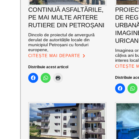
CONTINUĂ ASFALTĂRILE,
PROIEC
PE MAI MULTE ARTERE
DE RE
RUTIERE DIN PETROȘANI
URBANĂ
IMAGIN
Dincolo de proiectul de anvergură
derulat de autoritățile locale din
URICAN
municipiul Petroșani cu fonduri
europene,
Imaginea ora
câțiva ani bu
CITEȘTE MAI DEPARTE
interes loca
CITEȘTE 
Distribuie acest articol
Distribuie ace