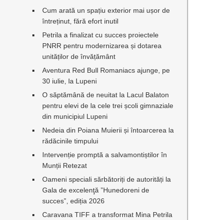
Cum arată un spațiu exterior mai ușor de
întreținut, fără efort inutil
Petrila a finalizat cu succes proiectele
PNRR pentru modernizarea și dotarea
unităților de învățământ
Aventura Red Bull Romaniacs ajunge, pe
30 iulie, la Lupeni
O săptămână de neuitat la Lacul Balaton
pentru elevi de la cele trei școli gimnaziale
din municipiul Lupeni
Nedeia din Poiana Muierii și întoarcerea la
rădăcinile timpului
Intervenție promptă a salvamontiștilor în
Munții Retezat
Oameni speciali sărbătoriți de autorități la
Gala de excelenţă ”Hunedoreni de
succes”, ediția 2026
Caravana TIFF a transformat Mina Petrila