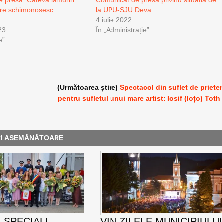
 presă: Câteva lămuriri
Comunicat de presă privind situația de
are schimonosesc
la UPU-SJU Deva
4 iulie 2022
23
În „Administrație”
e”
(Următoarea știre)
Spectacol din suflet de priete
pentru sufletul unui mare artist: Iosif (Ioțo) Toth
RI ASEMĂNĂTOARE
 SPECIALI
VIN ZILELE MUNICIPIULU