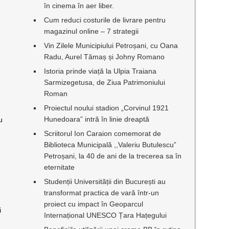
în cinema în aer liber.
Cum reduci costurile de livrare pentru
magazinul online – 7 strategii
Vin Zilele Municipiului Petroșani, cu Oana
Radu, Aurel Tămaș și Johny Romano
Istoria prinde viață la Ulpia Traiana
Sarmizegetusa, de Ziua Patrimoniului
Roman
Proiectul noului stadion „Corvinul 1921
Hunedoara” intră în linie dreaptă
u
Scriitorul Ion Caraion comemorat de
Biblioteca Municipală ,,Valeriu Butulescu”
Petroșani, la 40 de ani de la trecerea sa în
eternitate
Studenții Universității din București au
transformat practica de vară într-un
proiect cu impact în Geoparcul
i
Internațional UNESCO Țara Hațegului