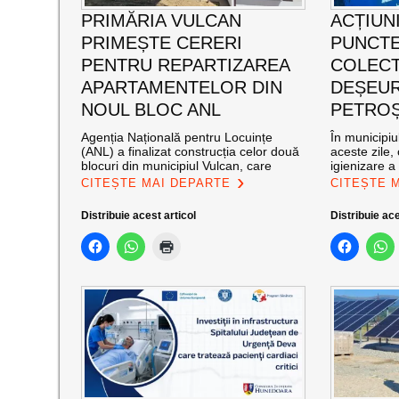
PRIMĂRIA VULCAN
ACȚIUNI
PRIMEȘTE CERERI
PUNCTE
PENTRU REPARTIZAREA
COLECT
APARTAMENTELOR DIN
DEȘEUR
NOUL BLOC ANL
PETROȘ
Agenția Națională pentru Locuințe
În municipiu
(ANL) a finalizat construcția celor două
aceste zile,
blocuri din municipiul Vulcan, care
igienizare a
CITEȘTE MAI DEPARTE
CITEȘTE 
Distribuie acest articol
Distribuie ace