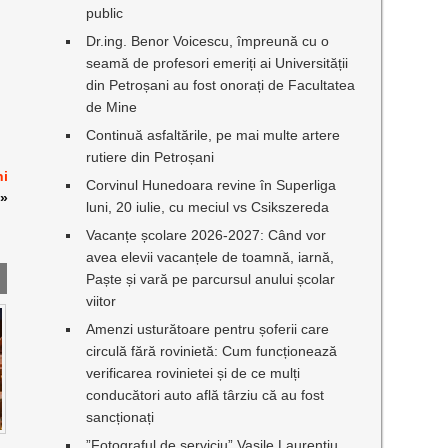
public
Dr.ing. Benor Voicescu, împreună cu o
seamă de profesori emeriți ai Universității
din Petroșani au fost onorați de Facultatea
de Mine
Continuă asfaltările, pe mai multe artere
rutiere din Petroșani
ni
Corvinul Hunedoara revine în Superliga
»
luni, 20 iulie, cu meciul vs Csikszereda
Vacanțe școlare 2026-2027: Când vor
avea elevii vacanțele de toamnă, iarnă,
Paște și vară pe parcursul anului școlar
viitor
Amenzi usturătoare pentru șoferii care
circulă fără rovinietă: Cum funcționează
verificarea rovinietei și de ce mulți
conducători auto află târziu că au fost
sancționați
I
”Fotograful de serviciu” Vasile Laurențiu