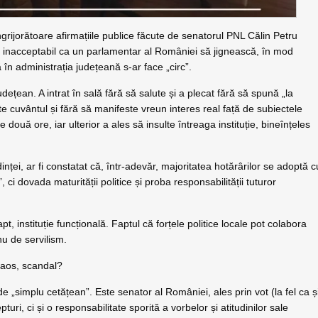
grijorătoare afirmațiile publice făcute de senatorul PNL Călin Petru
Este inacceptabil ca un parlamentar al României să jignească, în mod
ă în administrația județeană s-ar face „circ”.
dețean. A intrat în sală fără să salute și a plecat fără să spună „la
cite cuvântul și fără să manifeste vreun interes real față de subiectele
e două ore, iar ulterior a ales să insulte întreaga instituție, bineînțeles
inței, ar fi constatat că, într-adevăr, majoritatea hotărârilor se adoptă c
i dovada maturității politice și proba responsabilității tuturor
 instituție funcțională. Faptul că forțele politice locale pot colabora
nu de servilism.
 haos, scandal?
 „simplu cetățean”. Este senator al României, ales prin vot (la fel ca ș
pturi, ci și o responsabilitate sporită a vorbelor și atitudinilor sale