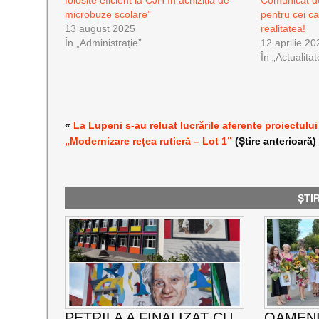
folosite eficient la CJH în achiziția de
Comunicat de
microbuze școlare”
pentru cei c
13 august 2025
realitatea!
În „Administrație”
12 aprilie 20
În „Actualitat
«
La Lupeni s-au reluat lucrările aferente proiectului
„Modernizare rețea rutieră – Lot 1”
(Știre anterioară)
ȘTI
PETRILA A FINALIZAT CU
OAMENI