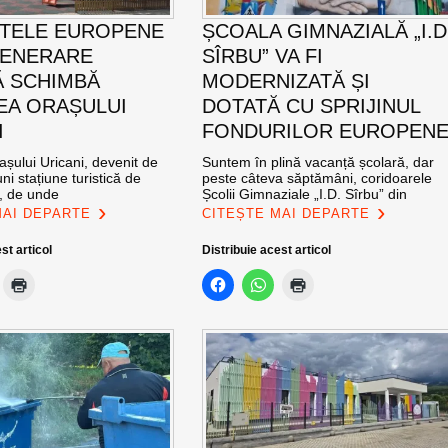
TELE EUROPENE
ȘCOALA GIMNAZIALĂ „I.D
GENERARE
SÎRBU” VA FI
 SCHIMBĂ
MODERNIZATĂ ȘI
EA ORAȘULUI
DOTATĂ CU SPRIJINUL
I
FONDURILOR EUROPEN
șului Uricani, devenit de
Suntem în plină vacanță școlară, dar
ni stațiune turistică de
peste câteva săptămâni, coridoarele
l, de unde
Școlii Gimnaziale „I.D. Sîrbu” din
MAI DEPARTE
CITEȘTE MAI DEPARTE
st articol
Distribuie acest articol