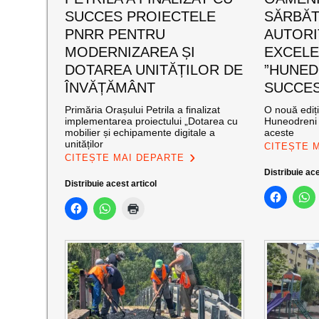
SUCCES PROIECTELE
SĂRBĂT
PNRR PENTRU
AUTORI
MODERNIZAREA ȘI
EXCEL
DOTAREA UNITĂȚILOR DE
”HUNED
ÎNVĂȚĂMÂNT
SUCCES”
Primăria Orașului Petrila a finalizat
O nouă ediț
implementarea proiectului „Dotarea cu
Huneodreni 
mobilier și echipamente digitale a
aceste
unităților
CITEȘTE 
CITEȘTE MAI DEPARTE
Distribuie ace
Distribuie acest articol