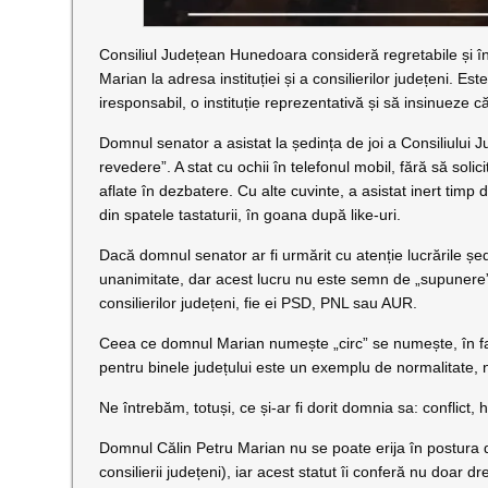
Consiliul Județean Hunedoara consideră regretabile și în
Marian la adresa instituției și a consilierilor județeni. 
iresponsabil, o instituție reprezentativă și să insinueze c
Domnul senator a asistat la ședința de joi a Consiliului Ju
revedere”. A stat cu ochii în telefonul mobil, fără să soli
aflate în dezbatere. Cu alte cuvinte, a asistat inert timp d
din spatele tastaturii, în goana după like-uri.
Dacă domnul senator ar fi urmărit cu atenție lucrările șed
unanimitate, dar acest lucru nu este semn de „supunere”, c
consilierilor județeni, fie ei PSD, PNL sau AUR.
Ceea ce domnul Marian numește „circ” se numește, în fapt,
pentru binele județului este un exemplu de normalitate, 
Ne întrebăm, totuși, ce și-ar fi dorit domnia sa: conflict,
Domnul Călin Petru Marian nu se poate erija în postura de
consilierii județeni), iar acest statut îi conferă nu doar dre