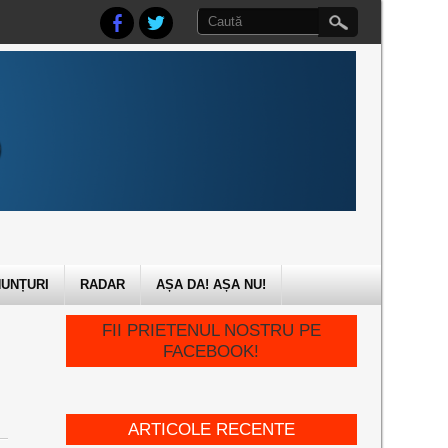
UNȚURI
RADAR
AȘA DA! AȘA NU!
FII PRIETENUL NOSTRU PE
FACEBOOK!
ARTICOLE RECENTE