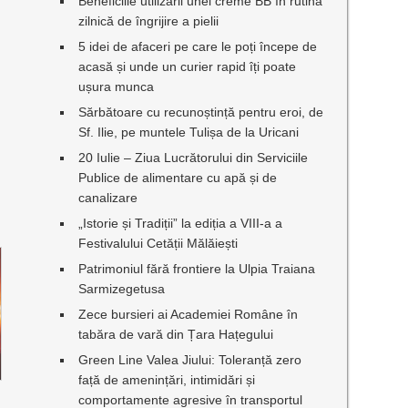
Beneficiile utilizării unei creme BB în rutina
zilnică de îngrijire a pielii
5 idei de afaceri pe care le poți începe de
acasă și unde un curier rapid îți poate
ușura munca
Sărbătoare cu recunoștință pentru eroi, de
Sf. Ilie, pe muntele Tulișa de la Uricani
20 Iulie – Ziua Lucrătorului din Serviciile
Publice de alimentare cu apă și de
canalizare
„Istorie și Tradiții” la ediția a VIII-a a
Festivalului Cetății Mălăiești
Patrimoniul fără frontiere la Ulpia Traiana
Sarmizegetusa
Zece bursieri ai Academiei Române în
tabăra de vară din Țara Hațegului
Green Line Valea Jiului: Toleranță zero
față de amenințări, intimidări și
comportamente agresive în transportul