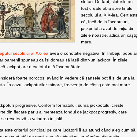
sloturi. De fapt, sloturile au
fost create abia spre finalul
secolului al XIX-lea. Cert est
că, încă de la începuturi,
jackpotul a avut definiția din
zilele noastre, adică un câști
mare.
eputul secolului al XX-lea
avea o conotație negativă. În limbajul popular
 iar oamenii spuneau că își doreau să iasă dintr-un jackpot. În zilele
ă jackpot are o cu totul altă însemnătate.
onsideră foarte norocos, având în vedere că șansele pot fi și de una la
ta. În cazul jackpoturilor minore, frecvența de câștig este mai mare.
jackpoturi progresive. Conform formatului, suma jackpotului crește
te din fiecare pariu alimentează fondul de jackpot progresiv, care
se resetează la valoarea inițială.
a este criteriul principal pe care jucătorii îl au atunci când aleg cum să
t nu sunt atât de mari, așa că obiectivul lor rămâne distracția,