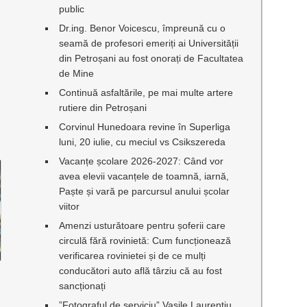
public
Dr.ing. Benor Voicescu, împreună cu o
seamă de profesori emeriți ai Universității
e
din Petroșani au fost onorați de Facultatea
de Mine
Continuă asfaltările, pe mai multe artere
rutiere din Petroșani
Corvinul Hunedoara revine în Superliga
luni, 20 iulie, cu meciul vs Csikszereda
Vacanțe școlare 2026-2027: Când vor
avea elevii vacanțele de toamnă, iarnă,
Paște și vară pe parcursul anului școlar
viitor
Amenzi usturătoare pentru șoferii care
circulă fără rovinietă: Cum funcționează
verificarea rovinietei și de ce mulți
conducători auto află târziu că au fost
sancționați
”Fotograful de serviciu” Vasile Laurențiu