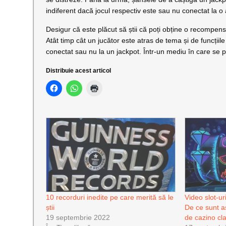
indiferent dacă jocul respectiv este sau nu conectat l
Desigur că este plăcut să știi că poți obține o recompensă
Atât timp cât un jucător este atras de tema și de funcțiil
conectat sau nu la un jackpot. Într-un mediu în care se pu
Distribuie acest articol
10 recorduri inedite pe care merită să le
Video slot-ur
știi
De ce sunt a
19 septembrie 2022
de cazino cl