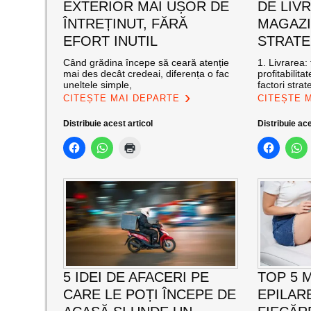
EXTERIOR MAI UȘOR DE
DE LIV
ÎNTREȚINUT, FĂRĂ
MAGAZI
EFORT INUTIL
STRATE
Când grădina începe să ceară atenție
1. Livrarea: 
mai des decât credeai, diferența o fac
profitabilitat
uneltele simple,
factori stra
CITEȘTE MAI DEPARTE
CITEȘTE 
Distribuie acest articol
Distribuie ace
5 IDEI DE AFACERI PE
TOP 5 
CARE LE POȚI ÎNCEPE DE
EPILARE