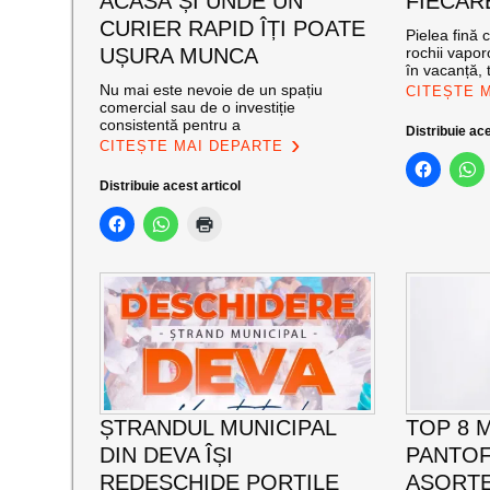
ACASĂ ȘI UNDE UN
FIECĂR
CURIER RAPID ÎȚI POATE
Pielea fină 
UȘURA MUNCA
rochii vapor
în vacanță, 
Nu mai este nevoie de un spațiu
CITEȘTE 
comercial sau de o investiție
consistentă pentru a
Distribuie ace
CITEȘTE MAI DEPARTE
Distribuie acest articol
ȘTRANDUL MUNICIPAL
TOP 8 
DIN DEVA ÎȘI
PANTOFI
REDESCHIDE PORȚILE
ASORTE