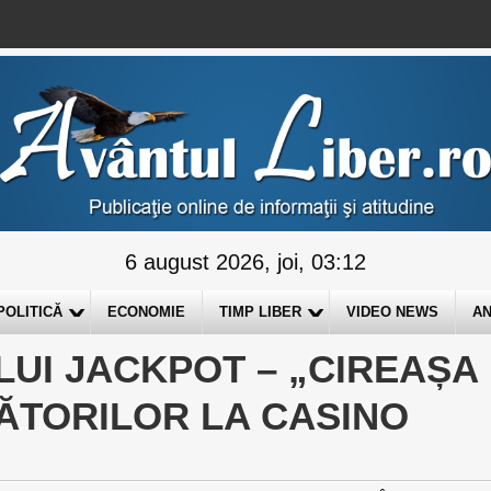
6 august 2026, joi, 03:12
POLITICĂ
ECONOMIE
TIMP LIBER
VIDEO NEWS
AN
UI JACKPOT – „CIREAȘA
ĂTORILOR LA CASINO