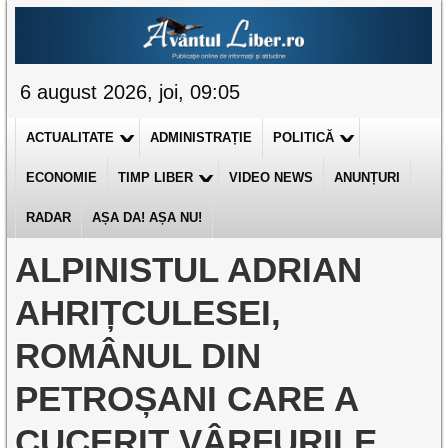
6 august 2026, joi, 09:05
ACTUALITATE
ADMINISTRAȚIE
POLITICĂ
ECONOMIE
TIMP LIBER
VIDEO NEWS
ANUNȚURI
RADAR
AȘA DA! AȘA NU!
ALPINISTUL ADRIAN
AHRIȚCULESEI,
ROMÂNUL DIN
PETROȘANI CARE A
CUCERIT VÂRFURILE