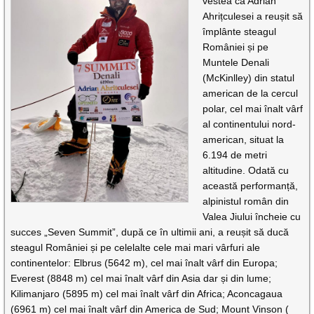
vestea că Adrian
Ahrițculesei a reușit să
împlânte steagul
României și pe
Muntele Denali
(McKinlley) din statul
american de la cercul
polar, cel mai înalt vârf
al continentului nord-
american, situat la
6.194 de metri
altitudine. Odată cu
această performanță,
alpinistul român din
Valea Jiului încheie cu
succes „Seven Summit”, după ce în ultimii ani, a reușit să ducă
steagul României și pe celelalte cele mai mari vârfuri ale
continentelor: Elbrus (5642 m), cel mai înalt vârf din Europa;
Everest (8848 m) cel mai înalt vârf din Asia dar și din lume;
Kilimanjaro (5895 m) cel mai înalt vârf din Africa; Aconcagaua
(6961 m) cel mai înalt vârf din America de Sud; Mount Vinson (