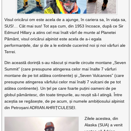
Visul oricărui om este acela de a ajunge, în cariera sa, în viața sa,
SUS!… Cât mai sus! Tot așa cum, din 1953 încoace, după ce Sir
Edmurd Hillary a atins cel mai înalt vârf de munte al Planetei
Pământ, visul oricărui alpinist este acela de a-i egala
performanțele, dar și de a le extinde cucerind noi și noi vârfuri ale
Terrei.
Din această dorință s-au născut și marile circuite montane „Seven
Summit” (care presupune atingerea celor mai înalte 7 vârfuri
montane de pe tot atâtea continente) și „Seven Vulcanoes” (care
presupune atingerea vârfului celor mai înalți 7 vulcani de pe tot
atâtea continente). Un țel pe care foarte puțini oameni de pe
globul pământesc, din toate timpurile, au reușit să-l atingă. Între
aceștia se regăsește, de pe acum, și numele ambițiosului alpinist
din Petroșani ADRIAN AHRIȚCULESEI.
Zilele acestea, din
Alaska (SUA) a venit