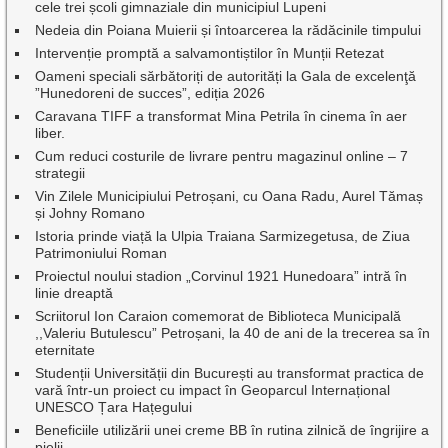
cele trei școli gimnaziale din municipiul Lupeni
Nedeia din Poiana Muierii și întoarcerea la rădăcinile timpului
Intervenție promptă a salvamontiștilor în Munții Retezat
Oameni speciali sărbătoriți de autorități la Gala de excelenţă
”Hunedoreni de succes”, ediția 2026
Caravana TIFF a transformat Mina Petrila în cinema în aer
liber.
Cum reduci costurile de livrare pentru magazinul online – 7
strategii
Vin Zilele Municipiului Petroșani, cu Oana Radu, Aurel Tămaș
și Johny Romano
Istoria prinde viață la Ulpia Traiana Sarmizegetusa, de Ziua
Patrimoniului Roman
Proiectul noului stadion „Corvinul 1921 Hunedoara” intră în
linie dreaptă
Scriitorul Ion Caraion comemorat de Biblioteca Municipală
,,Valeriu Butulescu” Petroșani, la 40 de ani de la trecerea sa în
eternitate
Studenții Universității din București au transformat practica de
vară într-un proiect cu impact în Geoparcul Internațional
UNESCO Țara Hațegului
Beneficiile utilizării unei creme BB în rutina zilnică de îngrijire a
pielii