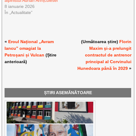
alpinistul Adrian Ahrițculesei
8 ianuarie 2026
În „Actualitate”
«
Eroul Național „Avram
(Următoarea știre)
Florin
Iancu” omagiat la
Maxim şi-a prelungit
Petroșani și Vulcan
(Știre
contractul de antrenor
anterioară)
principal al Corvinului
Hunedoara până în 2029
»
ȘTIRI ASEMĂNĂTOARE