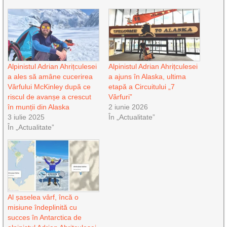
Alpinistul Adrian Ahrițculesei
Alpinistul Adrian Ahrițculesei
a ales să amâne cucerirea
a ajuns în Alaska, ultima
Vârfului McKinley după ce
etapă a Circuitului „7
riscul de avanșe a crescut
Vârfuri”
în munții din Alaska
2 iunie 2026
3 iulie 2025
În „Actualitate”
În „Actualitate”
Al șaselea vârf, încă o
misiune îndeplinită cu
succes în Antarctica de