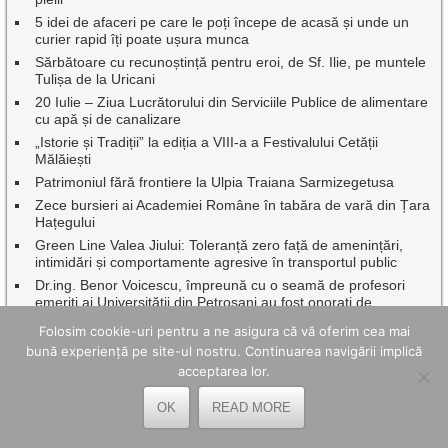
5 idei de afaceri pe care le poți începe de acasă și unde un
curier rapid îți poate ușura munca
Sărbătoare cu recunoștință pentru eroi, de Sf. Ilie, pe muntele
Tulișa de la Uricani
20 Iulie – Ziua Lucrătorului din Serviciile Publice de alimentare
cu apă și de canalizare
„Istorie și Tradiții” la ediția a VIII-a a Festivalului Cetății
Mălăiești
Patrimoniul fără frontiere la Ulpia Traiana Sarmizegetusa
Zece bursieri ai Academiei Române în tabăra de vară din Țara
Hațegului
Green Line Valea Jiului: Toleranță zero față de amenințări,
intimidări și comportamente agresive în transportul public
Dr.ing. Benor Voicescu, împreună cu o seamă de profesori
emeriți ai Universității din Petroșani au fost onorați de
Facultatea de Mine
Folosim cookie-uri pentru a ne asigura că vă oferim cea mai
Continuă asfaltările, pe mai multe artere rutiere din Petroșani
bună experiență pe site-ul nostru. Continuarea navigării implică
Corvinul Hunedoara revine în Superliga luni, 20 iulie, cu meciul
acceptarea lor.
vs Csikszereda
Vacanțe școlare 2026-2027: Când vor avea elevii vacanțele de
OK
READ MORE
toamnă, iarnă, Paște și vară pe parcursul anului școlar viitor
Amenzi usturătoare pentru șoferii care circulă fără rovinietă: