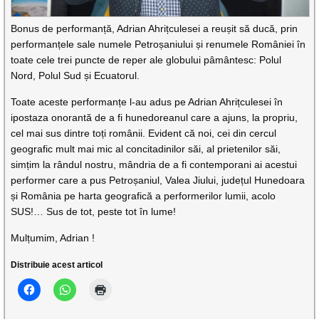
Bonus de performanță, Adrian Ahrițculesei a reușit să ducă, prin
performanțele sale numele Petroșaniului și renumele României în
toate cele trei puncte de reper ale globului pâmântesc: Polul
Nord, Polul Sud și Ecuatorul.
Toate aceste performanțe l-au adus pe Adrian Ahrițculesei în
ipostaza onorantă de a fi hunedoreanul care a ajuns, la propriu,
cel mai sus dintre toți românii. Evident că noi, cei din cercul
geografic mult mai mic al concitadinilor săi, al prietenilor săi,
simțim la rândul nostru, mândria de a fi contemporani ai acestui
performer care a pus Petroșaniul, Valea Jiului, județul Hunedoara
și România pe harta geografică a performerilor lumii, acolo
SUS!… Sus de tot, peste tot în lume!
Mulțumim, Adrian !
Distribuie acest articol