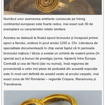
Numărul unor asemenea artefacte cunoscute pe întreg
continentul european este foarte redus, mai exact sub 30 de
exemplare cu caracteristici relativ similare.
Acestea se datează la finalul epocii bronzului și începutul primei
epoci a fierului, undeva în jurul anului 1150 a. Chr. Literatura de
specialitate documentează în chip variat faptul că în perioada
bronzului mijlociu / târziu a existat un schimb de materii prime (în
special aur) și bunuri de prestigiu (arme, bijuterii) între Europa
Centrală și cea de Nord (dar nu numai), însă regiunea de
proveniență a celor trei piese de podoabă din această expoziție
este în mod cert definită de arealul vestic al arcului carpatic, mai
exact zona de NV României – regiunile Crișana, Maramureș și
Transilvania.