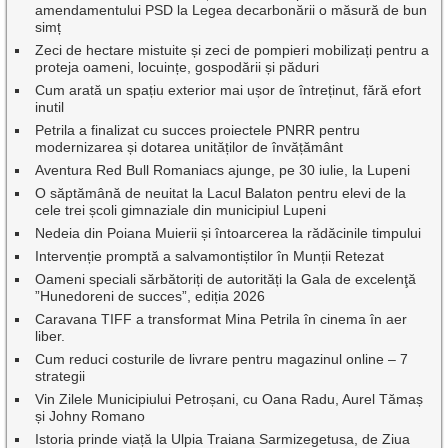
amendamentului PSD la Legea decarbonării o măsură de bun
simț
Zeci de hectare mistuite și zeci de pompieri mobilizați pentru a
proteja oameni, locuințe, gospodării și păduri
Cum arată un spațiu exterior mai ușor de întreținut, fără efort
inutil
Petrila a finalizat cu succes proiectele PNRR pentru
modernizarea și dotarea unităților de învățământ
Aventura Red Bull Romaniacs ajunge, pe 30 iulie, la Lupeni
O săptămână de neuitat la Lacul Balaton pentru elevi de la
cele trei școli gimnaziale din municipiul Lupeni
Nedeia din Poiana Muierii și întoarcerea la rădăcinile timpului
Intervenție promptă a salvamontiștilor în Munții Retezat
Oameni speciali sărbătoriți de autorități la Gala de excelenţă
”Hunedoreni de succes”, ediția 2026
Caravana TIFF a transformat Mina Petrila în cinema în aer
liber.
Cum reduci costurile de livrare pentru magazinul online – 7
strategii
Vin Zilele Municipiului Petroșani, cu Oana Radu, Aurel Tămaș
și Johny Romano
Istoria prinde viață la Ulpia Traiana Sarmizegetusa, de Ziua