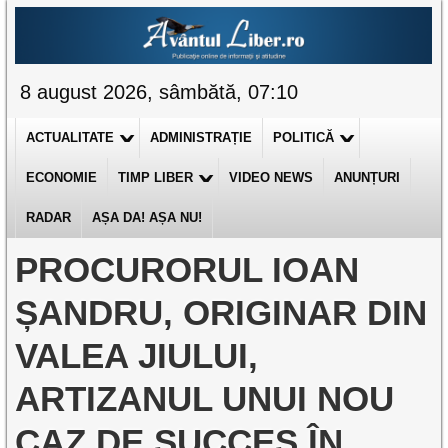
8 august 2026, sâmbătă, 07:10
ACTUALITATE
ADMINISTRAȚIE
POLITICĂ
ECONOMIE
TIMP LIBER
VIDEO NEWS
ANUNȚURI
RADAR
AȘA DA! AȘA NU!
PROCURORUL IOAN
ȘANDRU, ORIGINAR DIN
VALEA JIULUI,
ARTIZANUL UNUI NOU
CAZ DE SUCCES ÎN