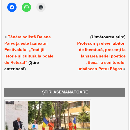
«
Tânăra solistă Daiana
(Următoarea știre)
Pârvuța este laureatul
Profesori și elevi iubitori
Festivalului „Tradiții,
de literatură, prezenți la
istorie și cultură la poale
lansarea seriei poetice
de Retezat”
(Știre
„Beca” a scriitorului
anterioară)
uricănean Petru Făgaș
»
ȘTIRI ASEMĂNĂTOARE