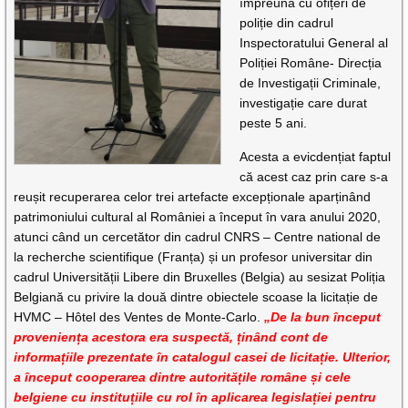
împreună cu ofițeri de
poliție din cadrul
Inspectoratului General al
Poliției Române- Direcția
de Investigații Criminale,
investigație care durat
peste 5 ani.
Acesta a evicdențiat faptul
că acest caz prin care s-a
reușit recuperarea celor trei artefacte excepționale aparținând
patrimoniului cultural al României a început în vara anului 2020,
atunci când un cercetător din cadrul CNRS – Centre national de
la recherche scientifique (Franța) și un profesor universitar din
cadrul Universității Libere din Bruxelles (Belgia) au sesizat Poliția
Belgiană cu privire la două dintre obiectele scoase la licitație de
HVMC – Hôtel des Ventes de Monte-Carlo.
„De la bun început
proveniența acestora era suspectă, ținând cont de
informațiile prezentate în catalogul casei de licitație. Ulterior,
a început cooperarea dintre autoritățile române și cele
belgiene cu instituțiile cu rol în aplicarea legislației pentru