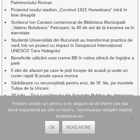
Patrimoniului Roman
Proiectul noului stadion „Corvinul 1921 Hunedoara” intră în
linie dreaptă
Scriitorul Ion Caraion comemorat de Biblioteca Municipală
,,Valeriu Butulescu” Petroșani, la 40 de ani de la trecerea sa în
eternitate
Studenții Universității din București au transformat practica de
vară într-un proiect cu impact în Geoparcul Internațional
UNESCO Țara Hațegului
Beneficiile utilizării unei creme BB în rutina zilnică de îngrijire a
pielii
5 idei de afaceri pe care le poți începe de acasă și unde un
curier rapid îți poate ușura munca
Sărbătoare cu recunoștință pentru eroi, de Sf. Ilie, pe muntele
Tulișa de la Uricani
20 Iulie – Ziua Lucrătorului din Serviciile Publice de alimentare
cu apă și de canalizare
Folosim cookie-uri pentru a ne asigura că vă oferim cea mai
„Istorie și Tradiții” la ediția a VIII-a a Festivalului Cetății
bună experiență pe site-ul nostru. Continuarea navigării implică
Mălăiești
acceptarea lor.
Patrimoniul fără frontiere la Ulpia Traiana Sarmizegetusa
OK
READ MORE
Zece bursieri ai Academiei Române în tabăra de vară din Țara
Hațegului