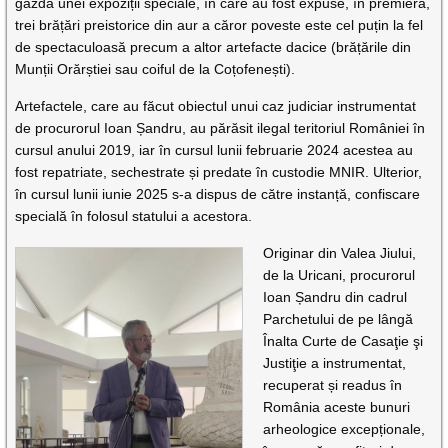
gazda unei expoziții speciale, în care au fost expuse, în premieră,
trei brățări preistorice din aur a căror poveste este cel puțin la fel
de spectaculoasă precum a altor artefacte dacice (brățările din
Munții Orărștiei sau coiful de la Coțofenești).
Artefactele, care au făcut obiectul unui caz judiciar instrumentat
de procurorul Ioan Șandru, au părăsit ilegal teritoriul României în
cursul anului 2019, iar în cursul lunii februarie 2024 acestea au
fost repatriate, sechestrate și predate în custodie MNIR. Ulterior,
în cursul lunii iunie 2025 s-a dispus de către instanță, confiscare
specială în folosul statului a acestora.
Originar din Valea Jiului,
de la Uricani, procurorul
Ioan Șandru din cadrul
Parchetului de pe lângă
Înalta Curte de Casaţie şi
Justiţie a instrumentat,
recuperat și readus în
România aceste bunuri
arheologice excepționale,