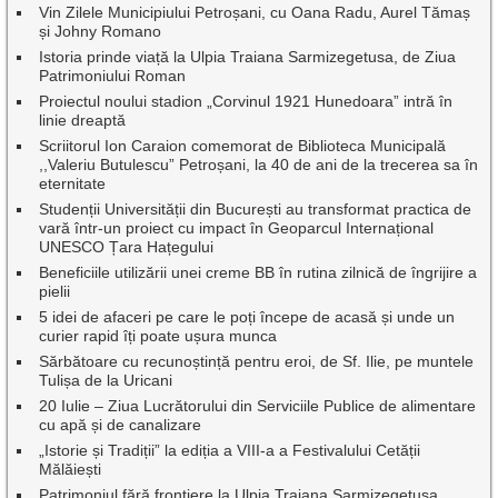
Vin Zilele Municipiului Petroșani, cu Oana Radu, Aurel Tămaș
și Johny Romano
Istoria prinde viață la Ulpia Traiana Sarmizegetusa, de Ziua
Patrimoniului Roman
Proiectul noului stadion „Corvinul 1921 Hunedoara” intră în
linie dreaptă
Scriitorul Ion Caraion comemorat de Biblioteca Municipală
,,Valeriu Butulescu” Petroșani, la 40 de ani de la trecerea sa în
eternitate
Studenții Universității din București au transformat practica de
vară într-un proiect cu impact în Geoparcul Internațional
UNESCO Țara Hațegului
Beneficiile utilizării unei creme BB în rutina zilnică de îngrijire a
pielii
5 idei de afaceri pe care le poți începe de acasă și unde un
curier rapid îți poate ușura munca
Sărbătoare cu recunoștință pentru eroi, de Sf. Ilie, pe muntele
Tulișa de la Uricani
20 Iulie – Ziua Lucrătorului din Serviciile Publice de alimentare
cu apă și de canalizare
„Istorie și Tradiții” la ediția a VIII-a a Festivalului Cetății
Mălăiești
Patrimoniul fără frontiere la Ulpia Traiana Sarmizegetusa