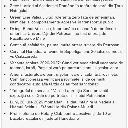
Zece bursieri ai Academiei Române în tabăra de vară din Țara
Hațegului
Green Line Valea Jiului: Toleranță zero față de amenințări,
intimidări și comportamente agresive în transportul public
Dr.ing. Benor Voicescu, împreună cu o seamă de profesori
emeriți ai Universității din Petroșani au fost onorați de
Facultatea de Mine
Continuă asfaltările, pe mai multe artere rutiere din Petroșani
Corvinul Hunedoara revine în Superliga luni, 20 iulie, cu meciul
vs Csikszereda
Vacanțe școlare 2026-2027: Când vor avea elevii vacanțele de
toamnă, iarnă, Paște și vară pe parcursul anului școlar viitor
Amenzi usturătoare pentru șoferii care circulă fără rovinietă:
Cum funcționează verificarea rovinietei și de ce mulți
conducători auto află târziu că au fost sancționați
”Fotograful de serviciu” Vasile Laurențiu Sorin prezintă
expoziția celor 365 de portrete din Ținutul Petrilenilor
Luni, 20 iulie 2026 momârlanii își dau întâlnire la Nedeia și
Hramul Schitului Sfântul Ilie din Poiana Muierii
Premii oferite de Rotary Club pentru absolvenții de 10 ai
Bacalaureatului din județul Hunedoara