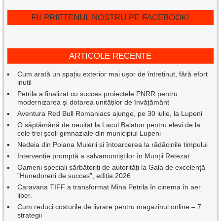
FII PRIETENUL NOSTRU PE FACEBOOK!
ARTICOLE RECENTE
Cum arată un spațiu exterior mai ușor de întreținut, fără efort
inutil
Petrila a finalizat cu succes proiectele PNRR pentru
modernizarea și dotarea unităților de învățământ
Aventura Red Bull Romaniacs ajunge, pe 30 iulie, la Lupeni
O săptămână de neuitat la Lacul Balaton pentru elevi de la
cele trei școli gimnaziale din municipiul Lupeni
Nedeia din Poiana Muierii și întoarcerea la rădăcinile timpului
Intervenție promptă a salvamontiștilor în Munții Retezat
Oameni speciali sărbătoriți de autorități la Gala de excelenţă
”Hunedoreni de succes”, ediția 2026
Caravana TIFF a transformat Mina Petrila în cinema în aer
liber.
Cum reduci costurile de livrare pentru magazinul online – 7
strategii