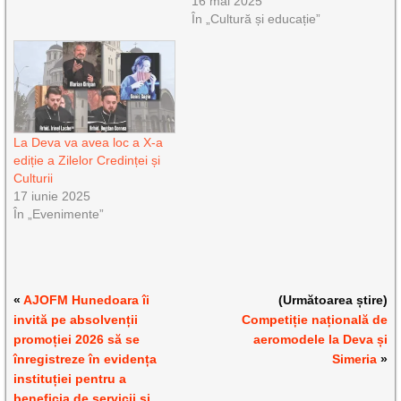
16 mai 2025
În „Cultură și educație”
La Deva va avea loc a X-a
ediție a Zilelor Credinței și
Culturii
17 iunie 2025
În „Evenimente”
«
AJOFM Hunedoara îi
(Următoarea știre)
invită pe absolvenții
Competiție națională de
promoției 2026 să se
aeromodele la Deva și
înregistreze în evidența
Simeria
»
instituției pentru a
beneficia de servicii și