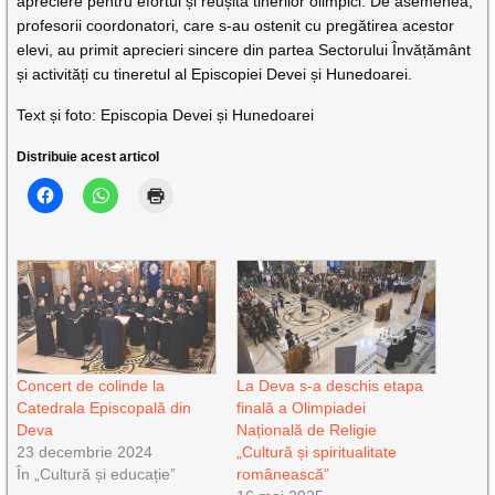
apreciere pentru efortul și reușita tinerilor olimpici. De asemenea,
profesorii coordonatori, care s-au ostenit cu pregătirea acestor
elevi, au primit aprecieri sincere din partea Sectorului Învățământ
și activități cu tineretul al Episcopiei Devei și Hunedoarei.
Text și foto: Episcopia Devei și Hunedoarei
Distribuie acest articol
Concert de colinde la
La Deva s-a deschis etapa
Catedrala Episcopală din
finală a Olimpiadei
Deva
Națională de Religie
23 decembrie 2024
„Cultură și spiritualitate
În „Cultură și educație”
românească”