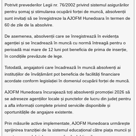
Potrivit prevederilor Legii nr. 76/2002 privind sistemul asigurărilor
pentru șomaj și stimularea ocupării forței de muncă, absolvenții
sunt invitați să se înregistreze la AJOFM Hunedoara în termen de
60 de zile de la absolvire.
De asemenea, absolvenții care se înregistrează în evidența
agenției și se încadrează în muncă cu normă întreagă pentru o
perioadă mai mare de 12 luni pot beneficia de prima de inserție,
în condițiile prevăzute de lege.
Totodată, angajatorii care încadrează în muncă absolvenți ai
instituțiilor de învățământ pot beneficia de facilități financiare
acordate conform legislației în domeniul ocupării forței de muncă.
AJOFM Hunedoara încurajează toți absolvenții promoției 2026 să
se adreseze agențiilor locale și punctelor de lucru din județ pentru
a afla informații complete privind serviciile disponibile și
oportunitățile de angajare existente.
Prin măsurile active implementate, AJOFM Hunedoara urmărește
sprijinirea tranziției de la sistemul educațional către piața muncii și