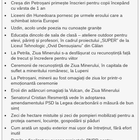
Creșa din Petroșani primește înscrieri pentru copii începând
cu vârsta de 1 an
Liceeni din Hunedoara pornesc pe urmele eroului care a
schimbat istoria Europei
Uzdin, acolo unde poezia nu cunoaște granițe
Educația dincolo de sala de clasă – ateliere outdoor pentru
elevi, părinți și profesori, în cadrul proiectului „SUPER” de la
Liceul Tehnologic „Ovid Densușianu” din Călan
La Petrila, Ziua Minerului s-a desfășurat cu recunoștință față
de trecut și încredere pentru viitor
Ceremonii de recunoștință de Ziua Minerului, în capitala de
suflet a mineritului românesc, la Lupeni
La Petroșani, minerii au fost omagiați de ziua lor printr-o
emoționantă ceremonie
Eroii din adâncuri omagiați la Vulcan, de Ziua Minerului
Senatorul Cristian Resmeriță vede în adoptarea
amendamentului PSD la Legea decarbonării o măsură de bun
simț
Zeci de hectare mistuite și zeci de pompieri mobilizați pentru a
proteja oameni, locuințe, gospodării și păduri
Cum arată un spațiu exterior mai ușor de întreținut, fără efort
inutil