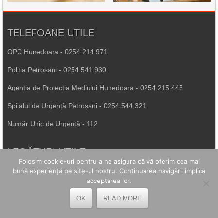
TELEFOANE UTILE
OPC Hunedoara - 0254.214.971
Poliția Petroșani - 0254.541.930
Agenția de Protecția Mediului Hunedoara - 0254.215.445
Spitalul de Urgență Petroșani - 0254.544.321
Număr Unic de Urgență - 112
LEGĂTURI UTILE
Folosim cookie-uri pentru a ne asigura că vă oferim cea mai
Prefectura Hunedoara
bună experiență pe site-ul nostru. Continuarea navigării implică
acceptarea lor.
Poliția Română
OK
READ MORE
Inspectoratul Școlar Hunedoara