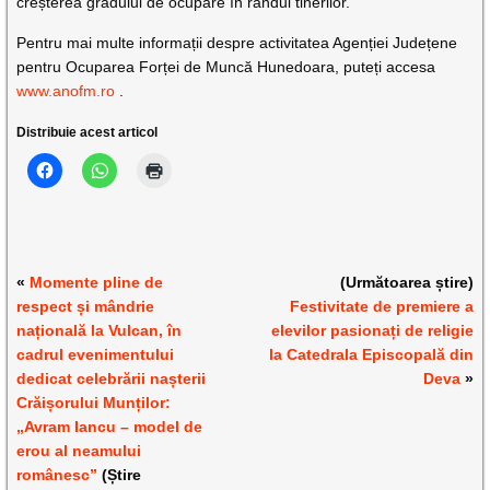
creșterea gradului de ocupare în rândul tinerilor.
Pentru mai multe informații despre activitatea Agenției Județene
pentru Ocuparea Forței de Muncă Hunedoara, puteți accesa
www.anofm.ro
.
Distribuie acest articol
«
Momente pline de
(Următoarea știre)
respect și mândrie
Festivitate de premiere a
națională la Vulcan, în
elevilor pasionați de religie
cadrul evenimentului
la Catedrala Episcopală din
dedicat celebrării nașterii
Deva
»
Crăișorului Munților:
„Avram Iancu – model de
erou al neamului
românesc”
(Știre