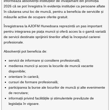
informează absolvenții instituțiilor de învățământ din promoția
2026 că se pot înregistra în evidența instituției ca persoane aflate
în căutarea unui loc de muncă, pentru a beneficia de serviciile și
măsurile active de ocupare oferite gratuit.
Înregistrarea la AJOFM Hunedoara reprezintă un pas important
pentru integrarea pe piața muncii și oferă acces la o gamă variată
de servicii destinate sprijinirii tinerilor aflați la începutul carierei
profesionale.
Absolvenții pot beneficia de:
servicii de informare și consiliere profesională;
medierea muncii și acces la locurile de muncă vacante
disponibile;
orientare în carieră;
cursuri de formare profesională;
participarea la burse ale locurilor de muncă și alte evenimente
de recrutare;
informații privind facilitățile și stimulentele prevăzute de
legislația în vigoare.