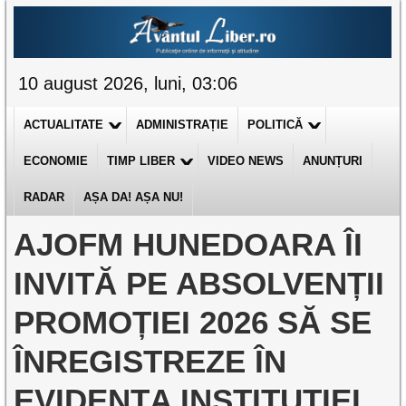
10 august 2026, luni, 03:06
ACTUALITATE
ADMINISTRAȚIE
POLITICĂ
ECONOMIE
TIMP LIBER
VIDEO NEWS
ANUNȚURI
RADAR
AȘA DA! AȘA NU!
AJOFM HUNEDOARA ÎI
INVITĂ PE ABSOLVENȚII
PROMOȚIEI 2026 SĂ SE
ÎNREGISTREZE ÎN
EVIDENȚA INSTITUȚIEI