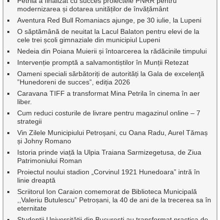
Petrila a finalizat cu succes proiectele PNRR pentru
modernizarea și dotarea unităților de învățământ
Aventura Red Bull Romaniacs ajunge, pe 30 iulie, la Lupeni
O săptămână de neuitat la Lacul Balaton pentru elevi de la
cele trei școli gimnaziale din municipiul Lupeni
Nedeia din Poiana Muierii și întoarcerea la rădăcinile timpului
Intervenție promptă a salvamontiștilor în Munții Retezat
Oameni speciali sărbătoriți de autorități la Gala de excelenţă
”Hunedoreni de succes”, ediția 2026
Caravana TIFF a transformat Mina Petrila în cinema în aer
liber.
Cum reduci costurile de livrare pentru magazinul online – 7
strategii
Vin Zilele Municipiului Petroșani, cu Oana Radu, Aurel Tămaș
și Johny Romano
Istoria prinde viață la Ulpia Traiana Sarmizegetusa, de Ziua
Patrimoniului Roman
Proiectul noului stadion „Corvinul 1921 Hunedoara” intră în
linie dreaptă
Scriitorul Ion Caraion comemorat de Biblioteca Municipală
,,Valeriu Butulescu” Petroșani, la 40 de ani de la trecerea sa în
eternitate
Studenții Universității din București au transformat practica de