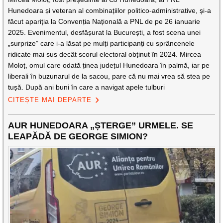
Hunedoara și veteran al combinațiilor politico-administrative, și-a
făcut apariția la Convenția Națională a PNL de pe 26 ianuarie
2025. Evenimentul, desfășurat la București, a fost scena unei
„surprize” care i-a lăsat pe mulți participanți cu sprâncenele
ridicate mai sus decât scorul electoral obținut în 2024. Mircea
Moloț, omul care odată ținea județul Hunedoara în palmă, iar pe
liberali în buzunarul de la sacou, pare că nu mai vrea să stea pe
tușă. După ani buni în care a navigat apele tulburi
CITEȘTE MAI DEPARTE
AUR HUNEDOARA „ȘTERGE” URMELE. SE
LEAPĂDĂ DE GEORGE SIMION?