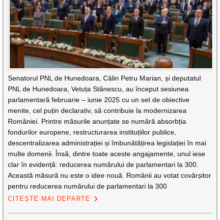
Senatorul PNL de Hunedoara, Călin Petru Marian, și deputatul
PNL de Hunedoara, Vetuța Stănescu, au început sesiunea
parlamentară februarie – iunie 2025 cu un set de obiective
menite, cel puțin declarativ, să contribuie la modernizarea
României. Printre măsurile anunțate se numără absorbția
fondurilor europene, restructurarea instituțiilor publice,
descentralizarea administrației și îmbunătățirea legislației în mai
multe domenii. Însă, dintre toate aceste angajamente, unul iese
clar în evidență: reducerea numărului de parlamentari la 300.
Această măsură nu este o idee nouă. Românii au votat covârșitor
pentru reducerea numărului de parlamentari la 300
CITEȘTE MAI DEPARTE