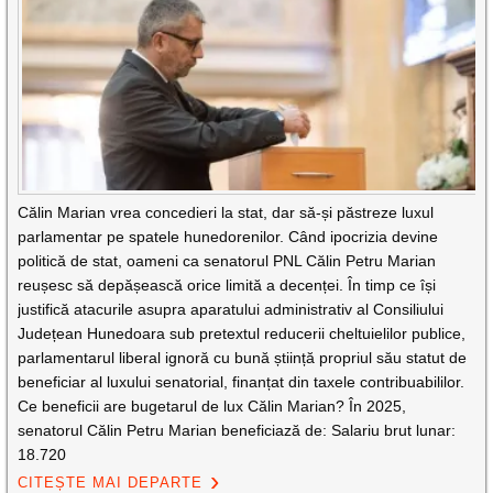
Călin Marian vrea concedieri la stat, dar să-și păstreze luxul
parlamentar pe spatele hunedorenilor. Când ipocrizia devine
politică de stat, oameni ca senatorul PNL Călin Petru Marian
reușesc să depășească orice limită a decenței. În timp ce își
justifică atacurile asupra aparatului administrativ al Consiliului
Județean Hunedoara sub pretextul reducerii cheltuielilor publice,
parlamentarul liberal ignoră cu bună știință propriul său statut de
beneficiar al luxului senatorial, finanțat din taxele contribuabililor.
Ce beneficii are bugetarul de lux Călin Marian? În 2025,
senatorul Călin Petru Marian beneficiază de: Salariu brut lunar:
18.720
CITEȘTE MAI DEPARTE