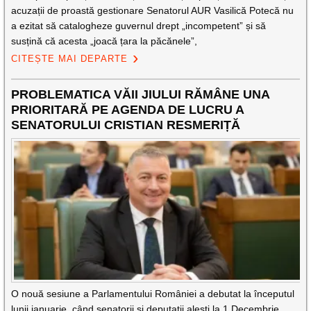
acuzații de proastă gestionare Senatorul AUR Vasilică Potecă nu
a ezitat să catalogheze guvernul drept „incompetent” și să
susțină că acesta „joacă țara la păcănele”,
CITEȘTE MAI DEPARTE
PROBLEMATICA VĂII JIULUI RĂMÂNE UNA
PRIORITARĂ PE AGENDA DE LUCRU A
SENATORULUI CRISTIAN RESMERIȚĂ
O nouă sesiune a Parlamentului României a debutat la începutul
lunii ianuarie, când senatorii și deputații alești la 1 Decembrie