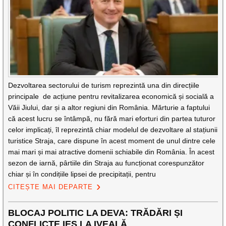
Dezvoltarea sectorului de turism reprezintă una din direcțiile
principale de acțiune pentru revitalizarea economică și socială a
Văii Jiului, dar și a altor regiuni din România. Mărturie a faptului
că acest lucru se întâmpă, nu fără mari eforturi din partea tuturor
celor implicați, îl reprezintă chiar modelul de dezvoltare al stațiunii
turistice Straja, care dispune în acest moment de unul dintre cele
mai mari și mai atractive domenii schiabile din România. În acest
sezon de iarnă, pârtiile din Straja au funcționat corespunzător
chiar și în condițiile lipsei de precipitații, pentru
CITEȘTE MAI DEPARTE
BLOCAJ POLITIC LA DEVA: TRĂDĂRI ȘI
CONFLICTE IES LA IVEALĂ