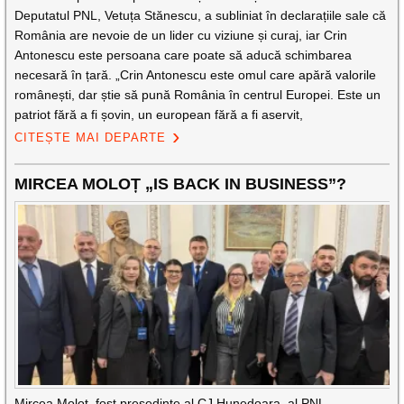
Deputatul PNL, Vetuța Stănescu, a subliniat în declarațiile sale că
România are nevoie de un lider cu viziune și curaj, iar Crin
Antonescu este persoana care poate să aducă schimbarea
necesară în țară. „Crin Antonescu este omul care apără valorile
românești, dar știe să pună România în centrul Europei. Este un
patriot fără a fi șovin, un european fără a fi aservit,
CITEȘTE MAI DEPARTE
MIRCEA MOLOȚ „IS BACK IN BUSINESS”?
Mircea Moloț, fost președinte al CJ Hunedoara, al PNL