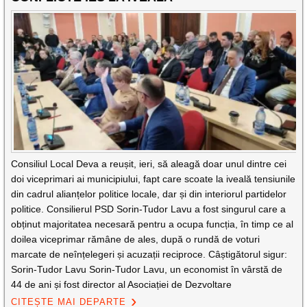
Consiliul Local Deva a reușit, ieri, să aleagă doar unul dintre cei
doi viceprimari ai municipiului, fapt care scoate la iveală tensiunile
din cadrul alianțelor politice locale, dar și din interiorul partidelor
politice. Consilierul PSD Sorin-Tudor Lavu a fost singurul care a
obținut majoritatea necesară pentru a ocupa funcția, în timp ce al
doilea viceprimar rămâne de ales, după o rundă de voturi
marcate de neînțelegeri și acuzații reciproce. Câștigătorul sigur:
Sorin-Tudor Lavu Sorin-Tudor Lavu, un economist în vârstă de
44 de ani și fost director al Asociației de Dezvoltare
CITEȘTE MAI DEPARTE