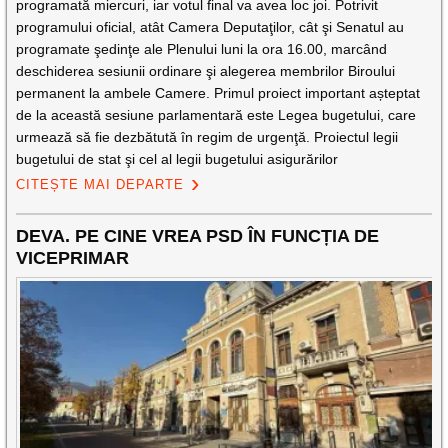
programată miercuri, iar votul final va avea loc joi. Potrivit
programului oficial, atât Camera Deputaţilor, cât şi Senatul au
programate şedinţe ale Plenului luni la ora 16.00, marcând
deschiderea sesiunii ordinare şi alegerea membrilor Biroului
permanent la ambele Camere. Primul proiect important așteptat
de la această sesiune parlamentară este Legea bugetului, care
urmează să fie dezbătută în regim de urgenţă. Proiectul legii
bugetului de stat şi cel al legii bugetului asigurărilor
CITEȘTE MAI DEPARTE
DEVA. PE CINE VREA PSD ÎN FUNCȚIA DE
VICEPRIMAR