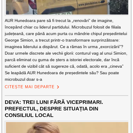
AUR Hunedoara pare să fi trecut la „renovări” de imagine,
începând chiar cu liderul partidului. Microbuzul folosit de filiala
județeană, care până acum purta cu mândrie chipul președintelui
George Simion, a trecut printr-o transformare surprinzătoare:
imaginea liderului a dispărut. Ce a rămas în urma „exorcizării”?
Doar urmele discrete ale vechii glorii: conturul vag al unui Simion,
parcă eliminat cu guma de șters a istoriei electorale, dar încă
suficient de vizibil cât să sugereze că, odată, acolo era „cineva”
Se leapădă AUR Hunedoara de președintele său? Sau poate
microbuzul doar s-a
CITEȘTE MAI DEPARTE
DEVA: TREI LUNI FĂRĂ VICEPRIMARI.
PREFECTUL, DESPRE SITUAȚIA DIN
CONSILIUL LOCAL