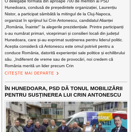
O delegație formată din aproape 700 de membri ai PSD
Hunedoara, condusă de președintele organizației, Laurențiu
Nistor, a participat sâmbătă la mitingul de la Cluj-Napoca,
organizat în sprijinul lui Crin Antonescu, candidatul Alianței
„România, Înainte!” la alegerile prezidențiale. Printre participanți
s-au numărat primari, viceprimari și consilieri locali din județul
Hunedoara, care și-au exprimat susținerea pentru liderul politic.
Aceștia consideră că Antonescu este omul potrivit pentru a
conduce România, datorită experienței sale politice și echilibrului
său. „Indiferent de vreme sau de provocări, noi credem că
România merită un lider precum Crin
CITEȘTE MAI DEPARTE
ÎN HUNEDOARA, PSD DĂ TONUL MOBILIZĂRII
PENTRU SUSȚINEREA LUI CRIN ANTONESCU