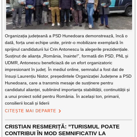
Organizația județeană a PSD Hunedoara demonstrează, încă o
dată, forța unei echipe unite, printr-o mobilizare exemplară în
sprijinul candidaturii lui Crin Antonescu la alegerile prezidențiale.
Susținut de alianța „România, înainte!”, formată din PSD, PNL și
UDMR, Antonescu beneficiază de un efort organizatoric
impresionant în județ. În mediul online, semnalul a fost dat de
însuși Laurențiu Nistor, președintele Organizației Județene a PSD
Hunedoara, care a transmis mesaje de susținere pentru
candidatul alianței, subliniind importanța stabilității, continuității și
a unui proiect solid pentru România. În același ton, primarii,
consilierii locali și liderii
CITEȘTE MAI DEPARTE
CRISTIAN RESMERIȚĂ: ”TURISMUL POATE
CONTRIBUI ÎN MOD SEMNIFICATIV LA