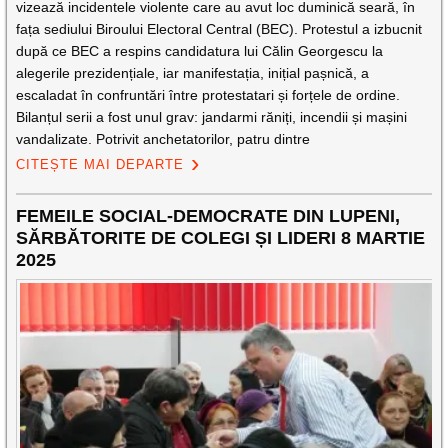
vizează incidentele violente care au avut loc duminică seară, în
fața sediului Biroului Electoral Central (BEC). Protestul a izbucnit
după ce BEC a respins candidatura lui Călin Georgescu la
alegerile prezidențiale, iar manifestația, inițial pașnică, a
escaladat în confruntări între protestatari și forțele de ordine.
Bilanțul serii a fost unul grav: jandarmi răniți, incendii și mașini
vandalizate. Potrivit anchetatorilor, patru dintre
CITEȘTE MAI DEPARTE
FEMEILE SOCIAL-DEMOCRATE DIN LUPENI,
SĂRBĂTORITE DE COLEGI ȘI LIDERI 8 MARTIE
2025