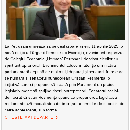
La Petroșani urmează să se desfășoare vineri, 11 aprilie 2025, o
nouă ediție a Târgului Firmelor de Exercițiu, eveniment organizat
de Colegiul Economic „Hermes” Petroșani, destinat elevilor cu
spirit antreprenorial. Evenimentul aduce în atenție și inițiativa
parlamentară depusă de mai mulți deputați și senatori, între care
se numără și senatorul hunedorean Cristian Resmeriță, o
inițiativă care-și propune să treacă prin Parlament un proiect
legislativ menit să sprijine tinerii antreprenori. Senatorul social-
democrat Cristian Resmeriță spune că propunerea legislativă
reglementează modalitatea de înființare a firmelor de exercițiu de
către adolescenți, sub forma
CITEȘTE MAI DEPARTE