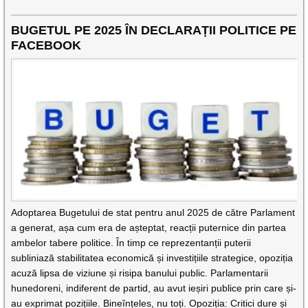
BUGETUL PE 2025 ÎN DECLARAȚII POLITICE PE
FACEBOOK
Adoptarea Bugetului de stat pentru anul 2025 de către Parlament
a generat, așa cum era de așteptat, reacții puternice din partea
ambelor tabere politice. În timp ce reprezentanții puterii
subliniază stabilitatea economică și investițiile strategice, opoziția
acuză lipsa de viziune și risipa banului public. Parlamentarii
hunedoreni, indiferent de partid, au avut ieșiri publice prin care și-
au exprimat pozițiile. Bineînțeles, nu toți. Opoziția: Critici dure și