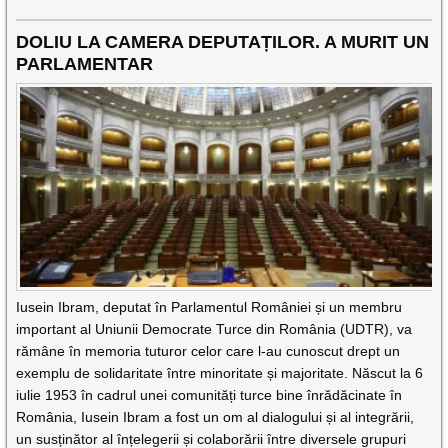
DOLIU LA CAMERA DEPUTAȚILOR. A MURIT UN
PARLAMENTAR
Iusein Ibram, deputat în Parlamentul României și un membru
important al Uniunii Democrate Turce din România (UDTR), va
rămâne în memoria tuturor celor care l-au cunoscut drept un
exemplu de solidaritate între minoritate și majoritate. Născut la 6
iulie 1953 în cadrul unei comunități turce bine înrădăcinate în
România, Iusein Ibram a fost un om al dialogului și al integrării,
un susținător al înțelegerii și colaborării între diversele grupuri