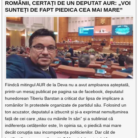
ROMÂNII, CERTAȚI DE UN DEPUTAT AUR: „VOI
SUNTEȚI DE FAPT PIEDICA CEA MAI MARE”
Fiindcă mitingul AUR de la Deva nu a avut amploarea așteptată,
printr-un mesaj publicat pe pagina sa de facebook, deputatul
hunedorean Tiberiu Barstan a criticat dur lipsa de implicare a
românilor în protestele organizate de partidul său. Folosind un
ton acuzator, deputatul a izbucnit și și-a exprimat nemulțumirea
față de cei care „stau cu mâinile în sân” și a subliniat că
indiferența cetățenilor este, în opinia sa, o piedică mai mare
decât corupția sau incompetența politicienilor. Dar cât de