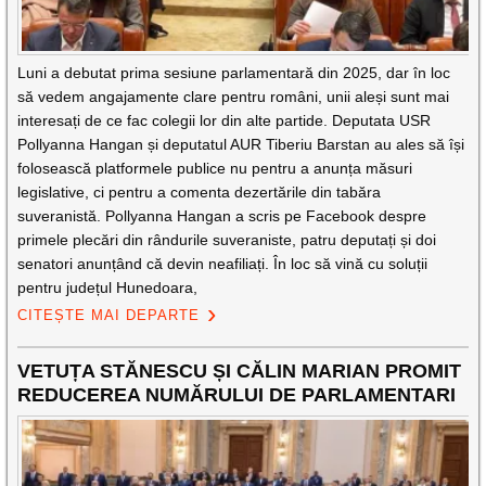
Luni a debutat prima sesiune parlamentară din 2025, dar în loc
să vedem angajamente clare pentru români, unii aleși sunt mai
interesați de ce fac colegii lor din alte partide. Deputata USR
Pollyanna Hangan și deputatul AUR Tiberiu Barstan au ales să își
folosească platformele publice nu pentru a anunța măsuri
legislative, ci pentru a comenta dezertările din tabăra
suveranistă. Pollyanna Hangan a scris pe Facebook despre
primele plecări din rândurile suveraniste, patru deputați și doi
senatori anunțând că devin neafiliați. În loc să vină cu soluții
pentru județul Hunedoara,
CITEȘTE MAI DEPARTE
VETUȚA STĂNESCU ȘI CĂLIN MARIAN PROMIT
REDUCEREA NUMĂRULUI DE PARLAMENTARI