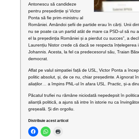
Antonescu să candideze
pentru președinție și Victor
Ponta să fie prim-ministru al
României. Amândoi șefii de partide erau în cărți. Unii dint
nu se poate ca un partid atât de mare ca PSD-ul să nu ai
el la președinția României și a pierdut cu succes”, a de
Laurențiu Nistor crede că dacă se respecta înțelegerea in
Johannis. Acesta, la fel ca predecesorul său, Traian Băs
democrat.
Aflat pe valul simpatiei față de USL, Victor Ponta a încep
politic absolut, și, de ce nu, chiar președinte. A ignorat în
aliaților… a împins PNL-ul în afara USL. Practic, și-a din
Păcatul trufiei nu rămâne niciodată nepedepsit în politic
alianță politică, a ajuns să intre în istorie nu ca învingăt
greșeală. Și din orgoliu.
Distribuie acest articol