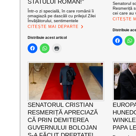
STATULUI ROMÂN!”
Senatorul so
Resmeriță s
Într-o zi specială, în care românii îi
cei care au v
omagiază pe dascăli cu prilejul Zilei
CITEȘTE 
Învățătorului, sentimentele
CITEȘTE MAI DEPARTE
Distribuie ace
Distribuie acest articol
SENATORUL CRISTIAN
EUROP
RESMERIȚĂ APRECIAZĂ
HUNEDO
CĂ PRIN DEMITEREA
WINKLE
GUVERNULUI BOLOJAN
PAPA LE
S-A FĂCUT DREPTATE!