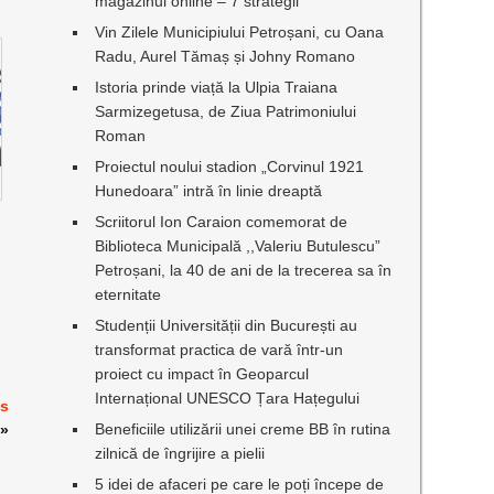
magazinul online – 7 strategii
Vin Zilele Municipiului Petroșani, cu Oana
Radu, Aurel Tămaș și Johny Romano
Istoria prinde viață la Ulpia Traiana
Sarmizegetusa, de Ziua Patrimoniului
Roman
Proiectul noului stadion „Corvinul 1921
Hunedoara” intră în linie dreaptă
Scriitorul Ion Caraion comemorat de
Biblioteca Municipală ,,Valeriu Butulescu”
Petroșani, la 40 de ani de la trecerea sa în
eternitate
Studenții Universității din București au
transformat practica de vară într-un
proiect cu impact în Geoparcul
Internațional UNESCO Țara Hațegului
is
Beneficiile utilizării unei creme BB în rutina
»
zilnică de îngrijire a pielii
5 idei de afaceri pe care le poți începe de