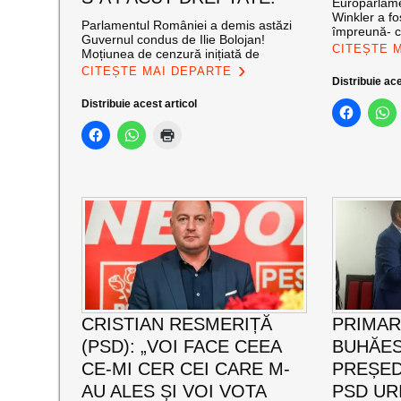
Europarlame
Winkler a fos
Parlamentul României a demis astăzi
împreună- c
Guvernul condus de Ilie Bolojan!
CITEȘTE 
Moțiunea de cenzură inițiată de
CITEȘTE MAI DEPARTE
Distribuie ace
Distribuie acest articol
CRISTIAN RESMERIȚĂ
PRIMAR
(PSD): „VOI FACE CEEA
BUHĂES
CE-MI CER CEI CARE M-
PREȘED
AU ALES ȘI VOI VOTA
PSD UR