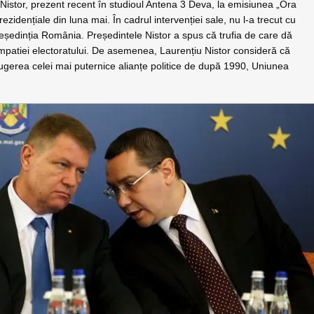
Nistor, prezent recent în studioul Antena 3 Deva, la emisiunea „Ora
rezidențiale din luna mai. În cadrul intervenției sale, nu l-a trecut cu
eședinția România. Președintele Nistor a spus că trufia de care dă
impatiei electoratului. De asemenea, Laurențiu Nistor consideră că
trugerea celei mai puternice alianțe politice de după 1990, Uniunea