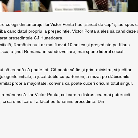
re colegii din anturajul lui Victor Ponta l-au „stricat de cap” și au spus 
bă candidatul propriu la președinție. Victor Ponta a ales să candideze 
clarat președintele CJ Hunedoara.
ițială, România nu l-ar mai fi avut 10 ani ca și președinte pe Klaus
escu, a ținut România în subdezvoltare, mai spune liderul social-
ut să creadă că poate tot. Că poate să fie și prim-ministru, și jucător
țelegerile inițiale, a jucat dublu cu partenerii, a mizat pe slăbiciunile
amitat propria majoritate, convins că poate cuceri oricum totul singur.
a românească. Iar Victor Ponta, cel care a distrus cea mai puternică
or, ci ca omul care l-a făcut pe Iohannis președinte. Din