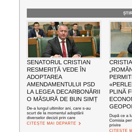
ȘTI
SENATORUL CRISTIAN
CRISTI
RESMERIȚĂ VEDE ÎN
„ROMÂN
ADOPTAREA
PERMIT
AMENDAMENTULUI PSD
«PERLE
LA LEGEA DECARBONĂRII
PLINĂ 
O MĂSURĂ DE BUN SIMȚ
ECONOM
GEOPOL
De-a lungul ultimilor ani, care s-au
scurt de la momentul adoptării
După ce a lu
diverselor decizii prin care
Comisia pen
CITEȘTE MAI DEPARTE
privire
CITEȘTE 