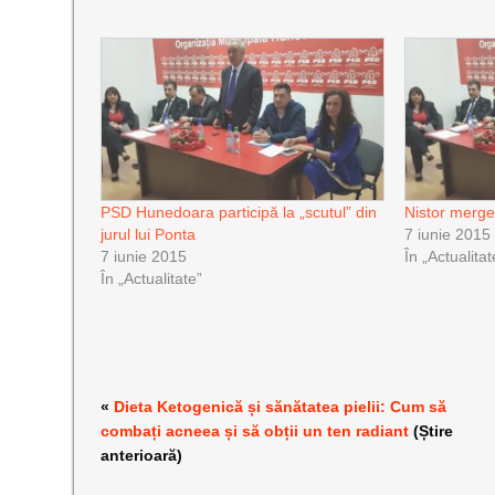
PSD Hunedoara participă la „scutul” din
Nistor merge
jurul lui Ponta
7 iunie 2015
7 iunie 2015
În „Actualitat
În „Actualitate”
«
Dieta Ketogenică și sănătatea pielii: Cum să
combați acneea și să obții un ten radiant
(Știre
anterioară)