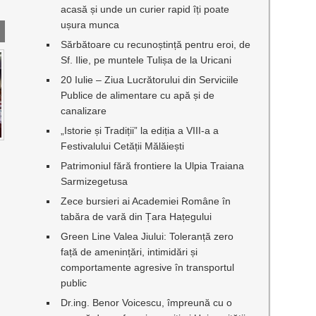
acasă și unde un curier rapid îți poate
ușura munca
Sărbătoare cu recunoștință pentru eroi, de
Sf. Ilie, pe muntele Tulișa de la Uricani
20 Iulie – Ziua Lucrătorului din Serviciile
Publice de alimentare cu apă și de
canalizare
„Istorie și Tradiții” la ediția a VIII-a a
Festivalului Cetății Mălăiești
Patrimoniul fără frontiere la Ulpia Traiana
Sarmizegetusa
Zece bursieri ai Academiei Române în
tabăra de vară din Țara Hațegului
Green Line Valea Jiului: Toleranță zero
față de amenințări, intimidări și
comportamente agresive în transportul
public
Dr.ing. Benor Voicescu, împreună cu o