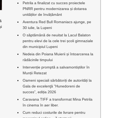
Petrila a finalizat cu succes proiectele
PNRR pentru modernizarea și dotarea
unităților de învățământ
că
Aventura Red Bull Romaniacs ajunge, pe
și
30 iulie, la Lupeni
O săptămână de neuitat la Lacul Balaton
pentru elevi de la cele trei școli gimnaziale
din municipiul Lupeni
Nedeia din Poiana Muierii și întoarcerea la
rădăcinile timpului
Intervenție promptă a salvamontiștilor în
Munții Retezat
Oameni speciali sărbătoriți de autorități la
Gala de excelenţă ”Hunedoreni de
succes”, ediția 2026
Caravana TIFF a transformat Mina Petrila
în cinema în aer liber.
Cum reduci costurile de livrare pentru