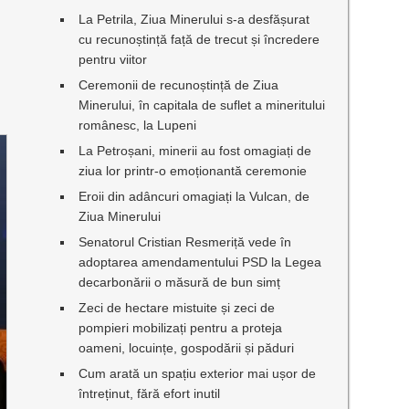
La Petrila, Ziua Minerului s-a desfășurat
cu recunoștință față de trecut și încredere
pentru viitor
Ceremonii de recunoștință de Ziua
Minerului, în capitala de suflet a mineritului
românesc, la Lupeni
La Petroșani, minerii au fost omagiați de
ziua lor printr-o emoționantă ceremonie
Eroii din adâncuri omagiați la Vulcan, de
Ziua Minerului
Senatorul Cristian Resmeriță vede în
adoptarea amendamentului PSD la Legea
decarbonării o măsură de bun simț
Zeci de hectare mistuite și zeci de
pompieri mobilizați pentru a proteja
oameni, locuințe, gospodării și păduri
Cum arată un spațiu exterior mai ușor de
întreținut, fără efort inutil