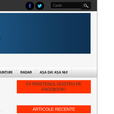
UNȚURI
RADAR
AȘA DA! AȘA NU!
FII PRIETENUL NOSTRU PE
FACEBOOK!
ARTICOLE RECENTE