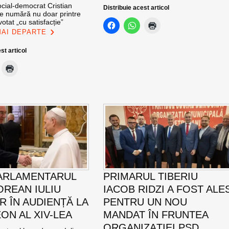
cial-democrat Cristian
Distribuie acest articol
e numără nu doar printre
otat „cu satisfacție”
MAI DEPARTE
st articol
ARLAMENTARUL
PRIMARUL TIBERIU
REAN IULIU
IACOB RIDZI A FOST ALE
R ÎN AUDIENȚĂ LA
PENTRU UN NOU
ON AL XIV-LEA
MANDAT ÎN FRUNTEA
ORGANIZAȚIEI PSD