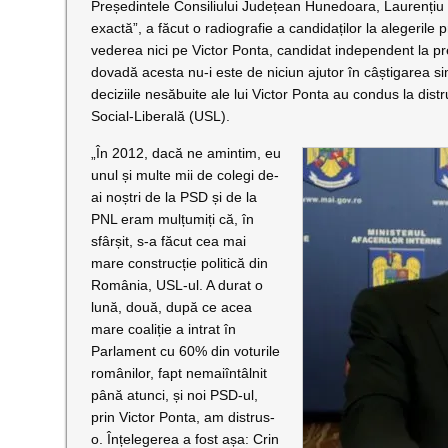
Președintele Consiliului Județean Hunedoara, Laurențiu 
exactă”, a făcut o radiografie a candidaților la alegerile p
vederea nici pe Victor Ponta, candidat independent la pr
dovadă acesta nu-i este de niciun ajutor în câștigarea s
deciziile nesăbuite ale lui Victor Ponta au condus la dis
Social-Liberală (USL).
„În 2012, dacă ne amintim, eu
unul și multe mii de colegi de-
ai noștri de la PSD și de la
PNL eram mulțumiți că, în
sfârșit, s-a făcut cea mai
mare construcție politică din
România, USL-ul. A durat o
lună, două, după ce acea
mare coaliție a intrat în
Parlament cu 60% din voturile
românilor, fapt nemaiîntâlnit
până atunci, și noi PSD-ul,
prin Victor Ponta, am distrus-
o. Înțelegerea a fost așa: Crin