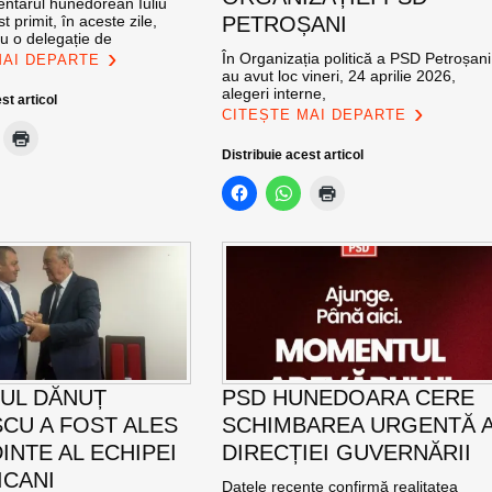
ntarul hunedorean Iuliu
t primit, în aceste zile,
PETROȘANI
u o delegație de
În Organizația politică a PSD Petroșani
MAI DEPARTE
au avut loc vineri, 24 aprilie 2026,
alegeri interne,
st articol
CITEȘTE MAI DEPARTE
Distribuie acest articol
UL DĂNUȚ
PSD HUNEDOARA CERE
CU A FOST ALES
SCHIMBAREA URGENTĂ 
INTE AL ECHIPEI
DIRECȚIEI GUVERNĂRII
ICANI
Datele recente confirmă realitatea