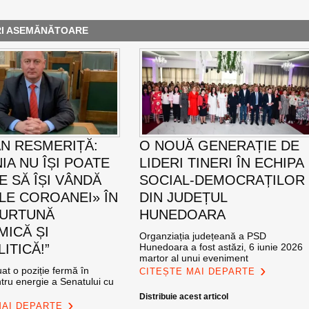
RI ASEMĂNĂTOARE
AN RESMERIȚĂ:
O NOUĂ GENERAȚIE DE
IA NU ÎȘI POATE
LIDERI TINERI ÎN ECHIPA
E SĂ ÎȘI VÂNDĂ
SOCIAL-DEMOCRAȚILOR
LE COROANEI» ÎN
DIN JUDEȚUL
FURTUNĂ
HUNEDOARA
ICĂ ȘI
Organziația județeană a PSD
ITICĂ!”
Hunedoara a fost astăzi, 6 iunie 2026
martor al unui eveniment
at o poziție fermă în
CITEȘTE MAI DEPARTE
tru energie a Senatului cu
Distribuie acest articol
MAI DEPARTE