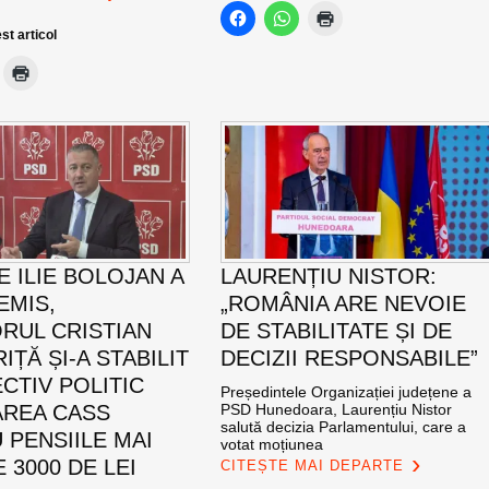
st articol
E ILIE BOLOJAN A
LAURENȚIU NISTOR:
EMIS,
„ROMÂNIA ARE NEVOIE
RUL CRISTIAN
DE STABILITATE ȘI DE
ȚĂ ȘI-A STABILIT
DECIZII RESPONSABILE”
CTIV POLITIC
Președintele Organizației județene a
AREA CASS
PSD Hunedoara, Laurențiu Nistor
salută decizia Parlamentului, care a
 PENSIILE MAI
votat moțiunea
 3000 DE LEI
CITEȘTE MAI DEPARTE