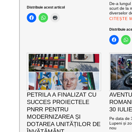
De-a lungul 
Distribuie acest articol
scurt de la 
diverselor de
CITEȘTE 
Distribuie ace
PETRILA A FINALIZAT CU
AVENTU
SUCCES PROIECTELE
ROMANI
PNRR PENTRU
30 IULI
MODERNIZAREA ȘI
Pe data de 3
DOTAREA UNITĂȚILOR DE
Lupeni și zo
nou
ÎNVĂȚĂMÂNT