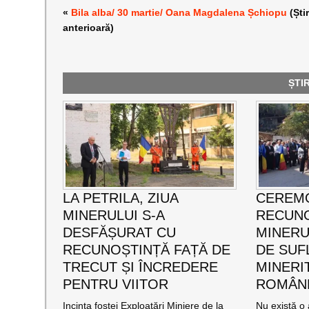
«
Bila alba/ 30 martie/ Oana Magdalena Șchiopu
(Ști
anterioară)
ȘTI
LA PETRILA, ZIUA
CEREMO
MINERULUI S-A
RECUNO
DESFĂȘURAT CU
MINERUL
RECUNOȘTINȚĂ FAȚĂ DE
DE SUF
TRECUT ȘI ÎNCREDERE
MINERI
PENTRU VIITOR
ROMÂNE
Incinta fostei Exploatări Miniere de la
Nu există o 