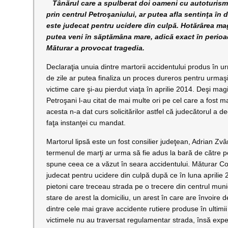
Tânărul care a spulberat doi oameni cu autoturism
prin centrul Petroşaniului, ar putea afla sentinţa în 
este judecat pentru ucidere din culpă. Hotărârea magi
putea veni în săptămâna mare, adică exact în perioa
Măturar a provocat tragedia.
Declaraţia unuia dintre martorii accidentului produs în 
de zile ar putea finaliza un proces dureros pentru urmaş
victime care şi-au pierdut viaţa în aprilie 2014. Deşi magi
Petroşani l-au citat de mai multe ori pe cel care a fost ma
acesta n-a dat curs solicitărilor astfel că judecătorul a d
faţa instanţei cu mandat.
Martorul lipsă este un fost consilier judeţean, Adrian Zvân
termenul de marţi ar urma să fie adus la bară de către pol
spune ceea ce a văzut în seara accidentului. Măturar C
judecat pentru ucidere din culpă după ce în luna aprilie 
pietoni care treceau strada pe o trecere din centrul munic
stare de arest la domiciliu, un arest în care are învoir
dintre cele mai grave accidente rutiere produse în ultimii 
victimele nu au traversat regulamentar strada, însă exper