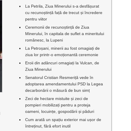
La Petrila, Ziua Minerului s-a desfășurat
cu recunoștință față de trecut și încredere
pentru viitor
Ceremonii de recunoștință de Ziua
Minerului, în capitala de suflet a mineritului
românesc, la Lupeni
La Petroșani, minerii au fost omagiați de
ziua lor printr-o emoționantă ceremonie
Eroii din adâncuri omagiați la Vulcan, de
Ziua Minerului
Senatorul Cristian Resmeriță vede în
adoptarea amendamentului PSD la Legea
decarbonării o măsură de bun simț
Zeci de hectare mistuite și zeci de
pompieri mobilizați pentru a proteja
oameni, locuințe, gospodării și păduri
l
Cum arată un spațiu exterior mai ușor de
întreținut, fără efort inutil