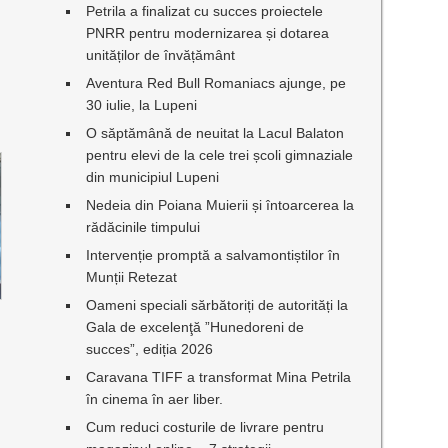
Petrila a finalizat cu succes proiectele
PNRR pentru modernizarea și dotarea
unităților de învățământ
Aventura Red Bull Romaniacs ajunge, pe
30 iulie, la Lupeni
O săptămână de neuitat la Lacul Balaton
pentru elevi de la cele trei școli gimnaziale
din municipiul Lupeni
Nedeia din Poiana Muierii și întoarcerea la
rădăcinile timpului
Intervenție promptă a salvamontiștilor în
Munții Retezat
Oameni speciali sărbătoriți de autorități la
Gala de excelenţă ”Hunedoreni de
succes”, ediția 2026
Caravana TIFF a transformat Mina Petrila
în cinema în aer liber.
Cum reduci costurile de livrare pentru