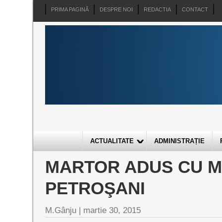
PRIMA PAGINĂ
DESPRE NOI
REDACTIA
CONTACT
ACTUALITATE
ADMINISTRAȚIE
MARTOR ADUS CU M
PETROŞANI
M.Gânju |
martie 30, 2015