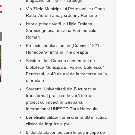
magazinul online – 7 strategii
re
Vin Zilele Municipiului Petroșani, cu Oana
»
Radu, Aurel Tămaș și Johny Romano
Istoria prinde viață la Ulpia Traiana
Sarmizegetusa, de Ziua Patrimoniului
Roman
Proiectul noului stadion „Corvinul 1921
Hunedoara” intră în linie dreaptă
Scriitorul Ion Caraion comemorat de
Biblioteca Municipală ,,Valeriu Butulescu”
Petroșani, la 40 de ani de la trecerea sa în
eternitate
Studenții Universității din București au
transformat practica de vară într-un
proiect cu impact în Geoparcul
Internațional UNESCO Țara Hațegului
Beneficiile utilizării unei creme BB în rutina
zilnică de îngrijire a pielii
5 idei de afaceri pe care le poți începe de