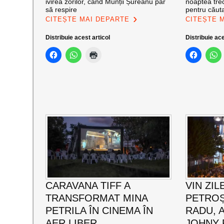
ivirea zorilor, când Munții Șureanu par
noaptea trec
să respire
pentru căut
CITEȘTE MAI DEPARTE
CITEȘTE 
Distribuie acest articol
Distribuie ace
CARAVANA TIFF A
VIN ZIL
TRANSFORMAT MINA
PETROȘ
PETRILA ÎN CINEMA ÎN
RADU, 
AER LIBER.
JOHNY