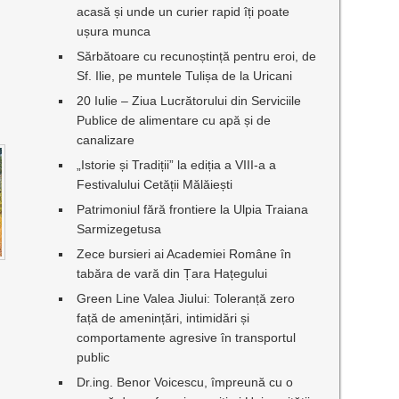
acasă și unde un curier rapid îți poate
ușura munca
Sărbătoare cu recunoștință pentru eroi, de
Sf. Ilie, pe muntele Tulișa de la Uricani
20 Iulie – Ziua Lucrătorului din Serviciile
Publice de alimentare cu apă și de
canalizare
„Istorie și Tradiții” la ediția a VIII-a a
Festivalului Cetății Mălăiești
Patrimoniul fără frontiere la Ulpia Traiana
Sarmizegetusa
Zece bursieri ai Academiei Române în
tabăra de vară din Țara Hațegului
Green Line Valea Jiului: Toleranță zero
față de amenințări, intimidări și
comportamente agresive în transportul
public
Dr.ing. Benor Voicescu, împreună cu o