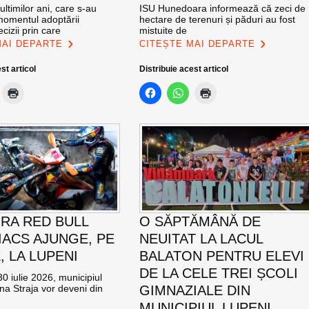
ultimilor ani, care s-au
ISU Hunedoara informează că zeci de
momentul adoptării
hectare de terenuri și păduri au fost
cizii prin care
mistuite de
MAI DEPARTE
CITEȘTE MAI DEPARTE
st articol
Distribuie acest articol
RA RED BULL
O SĂPTĂMÂNĂ DE
ACS AJUNGE, PE
NEUITAT LA LACUL
E, LA LUPENI
BALATON PENTRU ELEVI
DE LA CELE TREI ȘCOLI
0 iulie 2026, municipiul
na Straja vor deveni din
GIMNAZIALE DIN
MUNICIPIUL LUPENI