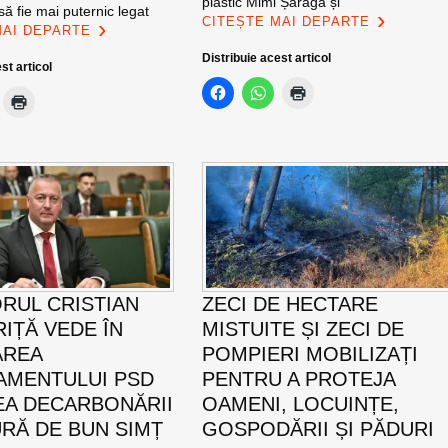
plastic Mimi Șaraga și
ă fie mai puternic legat
CITEȘTE MAI DEPARTE
MAI DEPARTE
Distribuie acest articol
st articol
RUL CRISTIAN
ZECI DE HECTARE
IȚĂ VEDE ÎN
MISTUITE ȘI ZECI DE
AREA
POMPIERI MOBILIZAȚI
MENTULUI PSD
PENTRU A PROTEJA
EA DECARBONĂRII
OAMENI, LOCUINȚE,
RĂ DE BUN SIMȚ
GOSPODĂRII ȘI PĂDURI