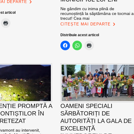
MAI DEPARTE
Ne gândim cu inima plină de
st articol
recunoștință la săptămâna ce tocmai a
trecut! Cea mai
CITEȘTE MAI DEPARTE
Distribuie acest articol
ENȚIE PROMPTĂ A
OAMENI SPECIALI
ONTIȘTILOR ÎN
SĂRBĂTORIȚI DE
 RETEZAT
AUTORITĂȚI LA GALA DE
EXCELENŢĂ
vamont au intervenit,