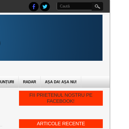
UNȚURI
RADAR
AȘA DA! AȘA NU!
FII PRIETENUL NOSTRU PE
FACEBOOK!
ARTICOLE RECENTE