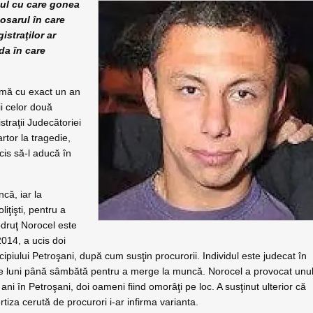
ul cu care gonea
dosarul în care
straţilor ar
da în care
urmă cu exact un an
ii celor două
straţii Judecătoriei
rtor la tragedie,
ecis să-l aducă în
că, iar la
iţişti, pentru a
odruţ Norocel este
2014, a ucis doi
ipiului Petroşani, după cum susţin procurorii. Individul este judecat în
e de luni până sâmbătă pentru a merge la muncă. Norocel a provocat unu
ani în Petroşani, doi oameni fiind omorâţi pe loc. A susţinut ulterior că
tiza cerută de procurori i-ar infirma varianta.