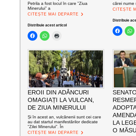
Petrila a fost locul în care ”Ziua
cărei nume s
Minerului” a
CITEȘTE 
CITEȘTE MAI DEPARTE
Distribuie ace
Distribuie acest articol
EROII DIN ADÂNCURI
SENATO
OMAGIAȚI LA VULCAN,
RESMER
DE ZIUA MINERULUI
ADOPT
AMENDA
Și în acest an, vulcănenii sunt cei care
au dat startul manifestărilor dedicate
LA LEG
”Zilei Minerului”. În
O MĂSU
CITEȘTE MAI DEPARTE