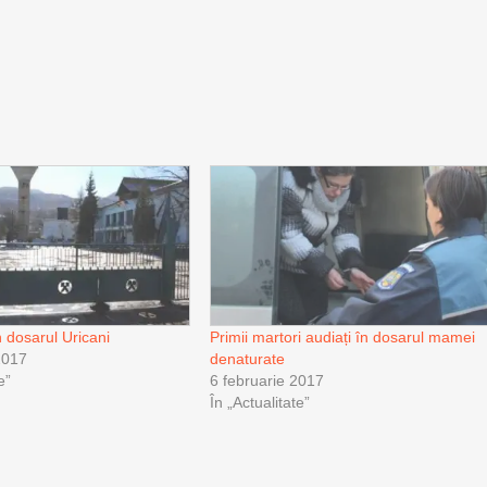
în dosarul Uricani
Primii martori audiați în dosarul mamei
2017
denaturate
e”
6 februarie 2017
În „Actualitate”