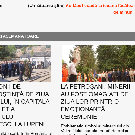
re
(Următoarea știre)
Au făcut coadă la icoana făcătoa
de minuni
RI ASEMĂNĂTOARE
NII DE
LA PETROȘANI, MINERII
ȘTINȚĂ DE ZIUA
AU FOST OMAGIAȚI DE
UI, ÎN CAPITALA
ZIUA LOR PRINTR-O
LET A
EMOȚIONANTĂ
TULUI
CEREMONIE
SC, LA LUPENI
Emblematic simbol al mineritului din
Valea Jiului, statuia creată de artistul
altă localitate în România al