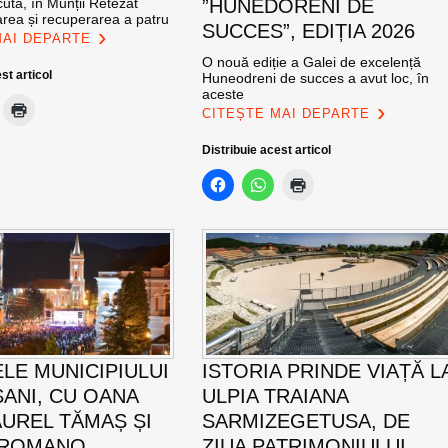
ută, în Munții Retezat
”HUNEDORENI DE
area și recuperarea a patru
SUCCES”, EDIȚIA 2026
MAI DEPARTE
O nouă ediție a Galei de excelență
st articol
Huneodreni de succes a avut loc, în
aceste
CITEȘTE MAI DEPARTE
Distribuie acest articol
ELE MUNICIPIULUI
ISTORIA PRINDE VIAȚĂ L
ANI, CU OANA
ULPIA TRAIANA
AUREL TĂMAȘ ȘI
SARMIZEGETUSA, DE
 ROMANO
ZIUA PATRIMONIULUI